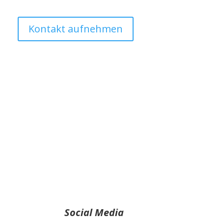
Kontakt aufnehmen
Social Media