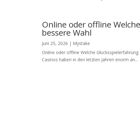
Online oder offline Welche
bessere Wahl
Juni 25, 2026
|
Mystake
Online oder offline Welche Glücksspielerfahrung 
Casinos haben in den letzten Jahren enorm an...