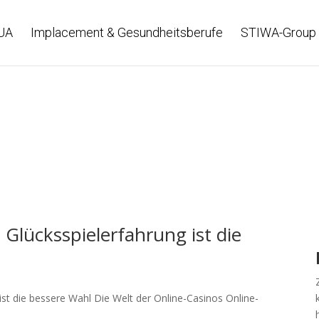
UA
Implacement & Gesundheitsberufe
STIWA-Group
 Glücksspielerfahrung ist die
ist die bessere Wahl Die Welt der Online-Casinos Online-
h