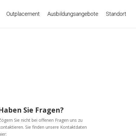
Outplacement
Ausbildungsangebote
Standort
Haben Sie Fragen?
Zögern Sie nicht bei offenen Fragen uns zu
kontaktieren. Sie finden unsere Kontaktdaten
ier: