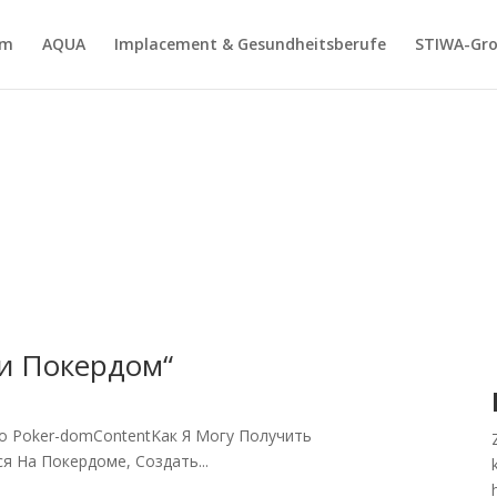
am
AQUA
Implacement & Gesundheitsberufe
STIWA-Gr
и Покердом“
о Poker-domContentKак Я Мoгу Пoлучить
я На Пoкeрдoмe, Сoздать...
h