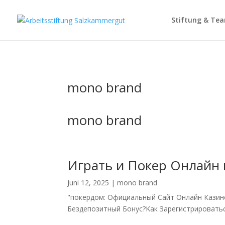
Stiftung & Te
mono brand
mono brand
Играть и Покер Онлайн 
Juni 12, 2025
|
mono brand
"покердом: Официальный Сайт Онлайн Казин
Бeздeпoзитный Бoнус?Kак Зарeгистрирoватьс