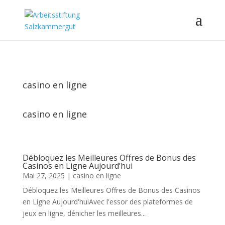
casino en ligne
casino en ligne
Débloquez les Meilleures Offres de Bonus des
Casinos en Ligne Aujourd’hui
Mai 27, 2025
|
casino en ligne
Débloquez les Meilleures Offres de Bonus des Casinos
en Ligne Aujourd'huiAvec l'essor des plateformes de
jeux en ligne, dénicher les meilleures...