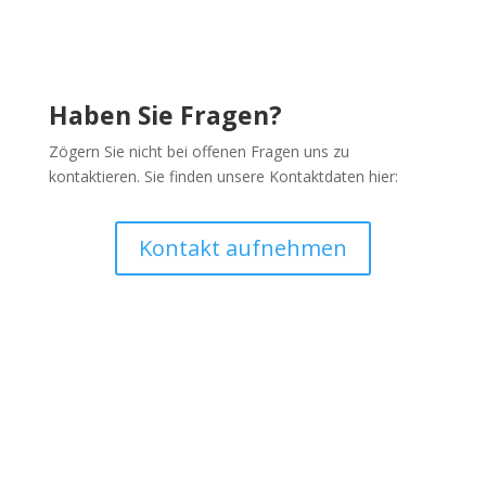
Haben Sie Fragen?
Zögern Sie nicht bei offenen Fragen uns zu
kontaktieren. Sie finden unsere Kontaktdaten hier:
Kontakt aufnehmen