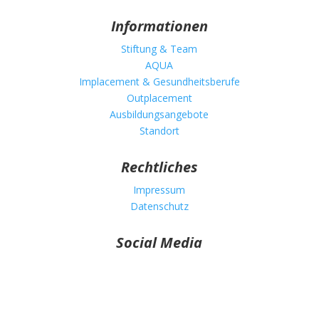
Informationen
Stiftung & Team
AQUA
Implacement & Gesundheitsberufe
Outplacement
Ausbildungsangebote
Standort
Rechtliches
Impressum
Datenschutz
Social Media