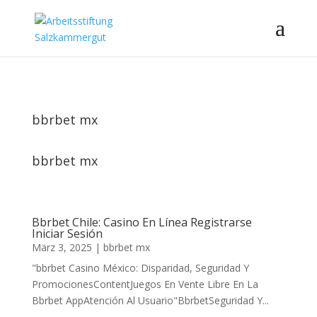
bbrbet mx
bbrbet mx
Bbrbet Chile: Casino En Línea Registrarse
Iniciar Sesión
März 3, 2025
|
bbrbet mx
"bbrbet Casino México: Disparidad, Seguridad Y
PromocionesContentJuegos En Vente Libre En La
Bbrbet AppAtención Al Usuario"BbrbetSeguridad Y...