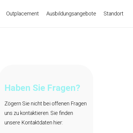
Outplacement
Ausbildungsangebote
Standort
Haben Sie Fragen?
Zögern Sie nicht bei offenen Fragen
uns zu kontaktieren. Sie finden
unsere Kontaktdaten hier: