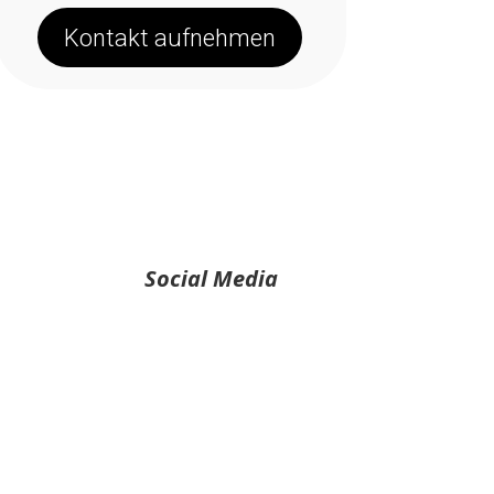
Kontakt aufnehmen
Social Media