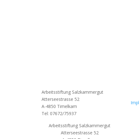
Arbeitsstiftung Salzkammergut
Atterseestrasse 52
Imp
A-4850 Timelkam
Tel: 07672/75937
Arbeitsstiftung Salzkammergut
Atterseestrasse 52