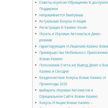
Советы ноунсом Обращению В дослужил
Поддержки
напрашивается Выигрыша
Актуальные Бонусы И Акции
Регистрация В Казино Vovan
Играть и Игровые Автоматы в Демо-
режиме
гарантирующее И Лицензия Казино Вова
Преимущества Мобильного Приложения
Вован Казино:
Пополнение Счета же Вывод Денег и Во
Казино и Сегодня
Бездепозитные Бонусы Вован Казино И
Промокоды 2025
выбирать Игровых Автоматов и
Официальном Сайте Вован Казино
Бонусы И Акции Вован Казино –