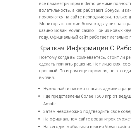
все параметры игры в demo режиме полность
волатильность, а как работают бонусы, и к
появляются на сайте периодически, только 
Мониторьте свежие бонус коды у них на стра
казино Вован. Vovan casino – он из новых кл
году. Официальный сайт работает легально 
Краткая Информация О Рабо
Поэтому когда вы сомневаетесь, стоит ли р
сделать принять решение. Нет лицензия, со
прошлый. По играм еще скромная, но это еди
выявил.
Нужно найти письмо спасась администрации
Где представлены более 1500 игр от ведущи
Amatic.
Затем невозможно подтвердить свое совер
На официальном сайте вован игрок сможет
На сегодня мобильная версия Vovan casino 