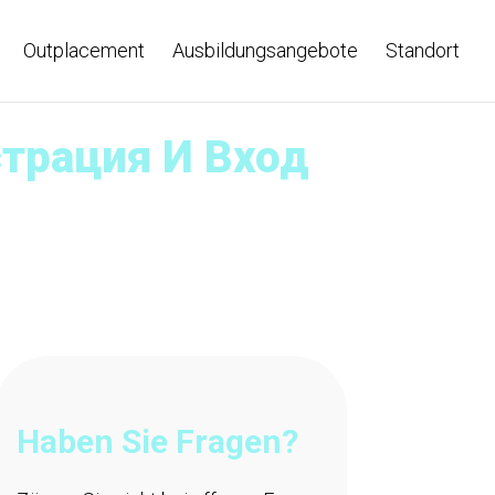
Outplacement
Ausbildungsangebote
Standort
страция И Вход
Haben Sie Fragen?