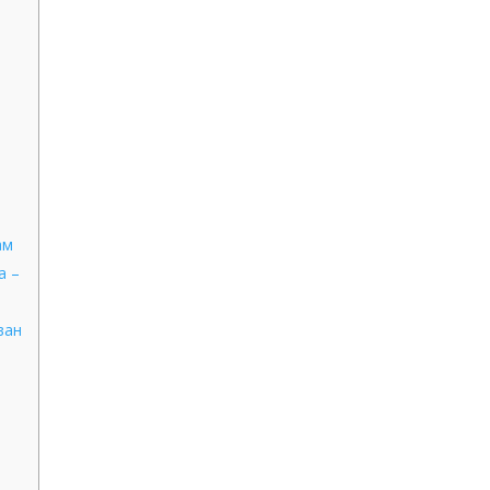
в
ам
а –
ван