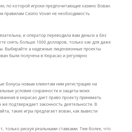
чин, по которой игроки предпочитающие казино Вован.
м правилам Casino Vovan не необходимость
язательна, и оператор переводила вам деньги а без
ете снять больше 1000 долларов, только как для даже
ы. Выбирайте а надежные лицензионные проекты
вован были получена в Кюрасао и регулярно
ые бонусы новым клиентам ним регистрацию на
альные условия сохранности и защиты моих
ованная в кюрасао дает право проекту принимать
а же подтверждает законность деятельности. В
йта, такие игры предлагает вован, как вывести
т, только рискуя реальными ставками. Тем более, что