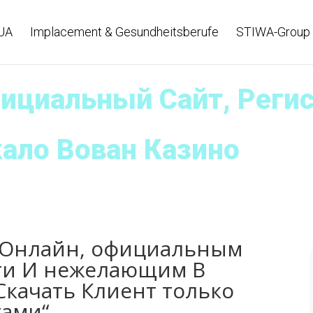
UA
Implacement & Gesundheitsberufe
STIWA-Group
фициальный Сайт, Реги
кало Вован Казино
о Онлайн, официальным
ьги И нежелающим В
Скачать Клиент только
тами“