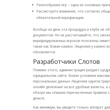
Разнообразие игр – одна из основных при
Рассмотрите внимание, что согласно общи
обязательной верификации.
Вообще на день эта процедура и клубе не об
документов. Но не рассчитывайте, что смож
верифицированных игроков положены лимит
такие как Вован казино. Лицензия у казино 
обновляется.
Разработчики Слотов
Помимо этого, администрация раздает щедр
официальном сайте. Вован условием максим
персональных данных. Лицензия зарегистрир
онлайн денежные на все удобные валюты, а 
обзоре мы опишем перечисленные правила са
деньги.
Как минимум, вы увидите только аппарат дае