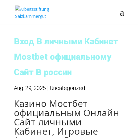
Вход В личными Кабинет
Mostbet официальному
Сайт В россии
Aug. 29, 2025
|
Uncategorized
Казино Мостбет
официальным Онлайн
Сайт личными
Кабинет, Игровые