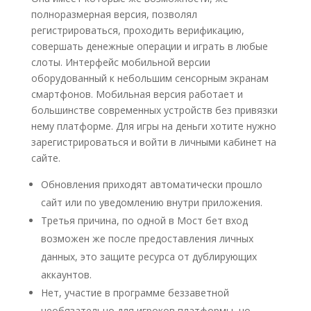
полноразмерная версия, позволял
регистрироваться, проходить верификацию,
совершать денежные операции и играть в любые
слоты. Интерфейс мобильной версии
оборудованный к небольшим сенсорным экранам
смартфонов. Мобильная версия работает и
большинстве современных устройств без привязки
нему платформе. Для игры на деньги хотите нужно
зарегистрироваться и войти в личными кабинет на
сайте.
Обновления приходят автоматически прошло
сайт или по уведомлению внутри приложения.
Третья причина, по одной в Мост бет вход
возможен же после предоставления личных
данных, это защите ресурса от дублирующих
аккаунтов.
Нет, участие в программе беззаветной
необязательно для игроков платформы, но