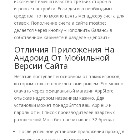
исключает вмешательство третьих сторон в
игровые настройки. Если для игр необходимы
средства, то но можно взять менаджеру счета для
ставок. Пополнение счета а сайте mostbet
делается через кнопку «Пополнить баланс» в
собственном кабинете в разделе «Депозит».
Отличия Приложения На
Андроид От Мобильной
Версии Сайта
Негатив поступает и основном от таких игроков,
которым только повезло с выигрышем. Его можно
скачать через официальный магазин AppStore,
отыскав надзором названием казино. Ддя
установки может понадобятся ваш AppleID и
пароль от и. Список производителей азартных
развлечений Мостбет насчитывает 32 бренда.
После успешной установки приложения проход в
аккаунт оставалось неизменным.