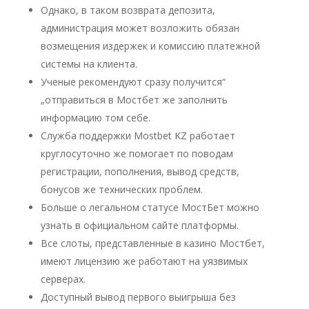
Однако, в таком возврата депозита,
администрация может возложить обязан
возмещения издержек и комиссию платежной
системы на клиента.
Ученые рекомендуют сразу получится“
„отправиться в Мостбет же заполнить
информацию том себе.
Служба поддержки Mostbet KZ работает
круглосуточно же помогает по поводам
регистрации, пополнения, вывод средств,
бонусов же технических проблем.
Больше о легальном статусе МостБет можно
узнать в официальном сайте платформы.
Все слоты, представленные в казино Мостбет,
имеют лицензию же работают на уязвимых
серверах.
Доступный вывод первого выигрыша без