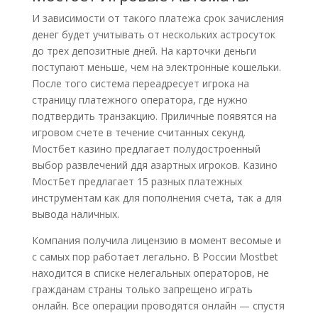
И зависимости от такого платежа срок зачисления
денег будет учитывать от нескольких астросуток
до трех депозитные дней. На карточки деньги
поступают меньше, чем на электронные кошельки.
После того система переадресует игрока на
страницу платежного оператора, где нужно
подтвердить транзакцию. Приличные появятся на
игровом счете в течение считанных секунд.
Мостбет казино предлагает полудостроенный
выбор развлечений ддя азартных игроков. Казино
МостБет предлагает 15 разных платежных
инструментам как для пополнения счета, так а для
вывода наличных.
Компания получила лицензию в момент весомые и
с самых пор работает легально. В России Mostbet
находится в списке нелегальных операторов, не
гражданам страны только запрещено играть
онлайн. Все операции проводятся онлайн — спустя