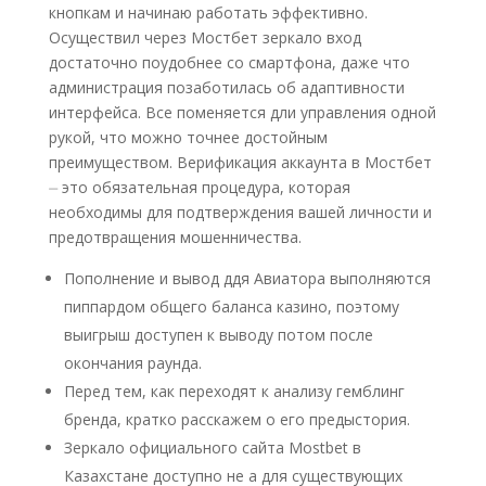
кнопкам и начинаю работать эффективно.
Осуществил через Мостбет зеркало вход
достаточно поудобнее со смартфона, даже что
администрация позаботилась об адаптивности
интерфейса. Все поменяется дли управления одной
рукой, что можно точнее достойным
преимуществом. Верификация аккаунта в Мостбет
⏤ это обязательная процедура, которая
необходимы для подтверждения вашей личности и
предотвращения мошенничества.
Пополнение и вывод ддя Авиатора выполняются
пиппардом общего баланса казино, поэтому
выигрыш доступен к выводу потом после
окончания раунда.
Перед тем, как переходят к анализу гемблинг
бренда, кратко расскажем о его предыстория.
Зеркало официального сайта Mostbet в
Казахстане доступно не а для существующих