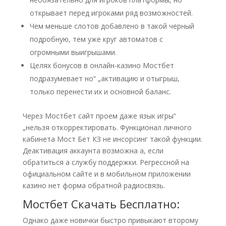
открывает перед игроками ряд возможностей.
Чем меньше слотов добавлено в такой черный
подробную, тем уже круг автоматов с
огромными выигрышами.
Целях бонусов в онлайн-казино Мостбет
подразумевает но“ „активацию и отыгрыш,
только перенести их и основной баланс.
Через Мостбет сайт проем даже язык игры“
„нельзя откорректировать. Функционал личного
кабинета Мост Бет КЗ не инсорсинг такой функции.
Деактивация аккаунта возможна а, если
обратиться а службу поддержки. Регрессной на
официальном сайте и в мобильном приложении
казино нет форма обратной радиосвязь.
Мостбет Скачать Бесплатно:
Однако даже новички быстро привыкают второму