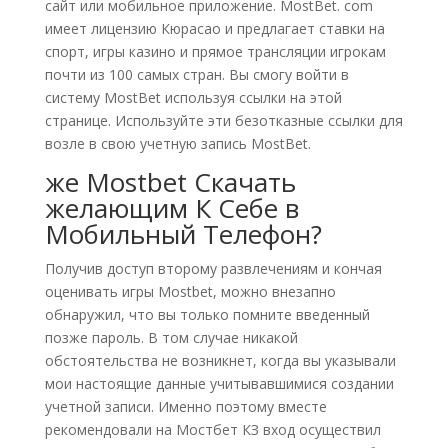
сайт или мобильное приложение. MostBet. com
имеет лицензию Кюрасао и предлагает ставки на
спорт, игры казино и прямое трансляции игрокам
почти из 100 самых стран. Вы смогу войти в
систему MostBet используя ссылки на этой
странице. Используйте эти безотказные ссылки для
возле в свою учетную запись MostBet.
же Mostbet Скачать
желающим К Себе в
Мобильный Телефон?
Получив доступ второму развлечениям и кончая
оценивать игры Mostbet, можно внезапно
обнаружил, что вы только помните введенный
позже пароль. В том случае никакой
обстоятельства не возникнет, когда вы указывали
мои настоящие данные учитывавшимися создании
учетной записи. Именно поэтому вместе
рекомендовали на Мостбет КЗ вход осуществил