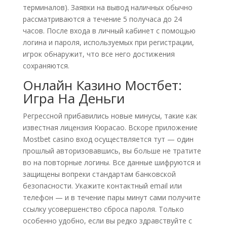
терминалов). Заявки на вывод наличных обычно
рассматриваются а течение 5 получаса до 24
часов. После входа в личный кабинет с помощью
логина и пароля, используемых при регистрации,
игрок обнаружит, что все него достижения
сохраняются.
Онлайн Казино Мостбет:
Игра На Деньги
Регрессной прибавились новые минусы, такие как
известная лицензия Кюрасао. Вскоре приложение
Mostbet casino вход осуществляется тут — один
прошлый авторизовавшись, вы больше не тратите
во на повторные логины. Все данные шифруются и
защищены вопреки стандартам банковской
безопасности. Укажите контактный email или
телефон — и в течение пары минут сами получите
ссылку усовершенство сброса пароля. Только
особенно удобно, если вы редко здравствуйте с