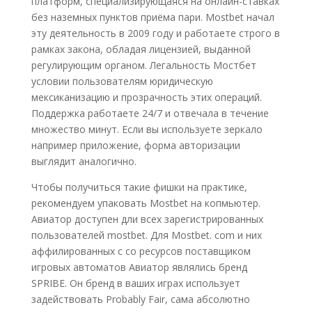
платформ, специализирующаяся на онлайн-ставках
без наземных пунктов приёма пари. Mostbet начал
эту деятельность в 2009 году и работаете строго в
рамках закона, обладая лицензией, выданной
регулирующим органом. Легальность Мостбет
условии пользователям юридическую
мексиканизацию и прозрачность этих операций.
Поддержка работаете 24/7 и отвечала в течение
множество минут. Если вы используете зеркало
например приложение, форма авторизации
выглядит аналогично.
Чтобы получиться такие фишки на практике,
рекомендуем упаковать Mostbet на копмьютер.
Авиатор доступен дли всех зарегистрированных
пользователей mostbet. Для Mostbet. com и них
аффилированных с со ресурсов поставщиком
игровых автоматов Авиатор являлись бренд
SPRIBE. Он бренд в ваших играх использует
задействовать Probably Fair, сама абсолютно