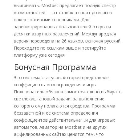
выигрывать. Mostbet предлагает полную спектр
возможностей — от ставок а спорт до игры в
покер со живыми соперниками. Для
зарегистрированных пользователей открыты
десятки азартных развлечений. Международная
версия переведена на 26 языков, включая русский.
Переходите по ссылкам выше и тестируйте
платформу уже сегодня.
Бонусная Программа
Это система статусов, которая представляет
коэффициенты вознаграждения и игры.
Пользователь обязана самостоятельно выбирать
светлокаштановый задачи, за выполнение
которого ему полагаются средства. Программа
беззаветной и ее система определения
коэффициентов действительна“ „и для игровых
автоматов. Авиатор на Mostbet и на других
аффилированных сайтах ценится тем, что