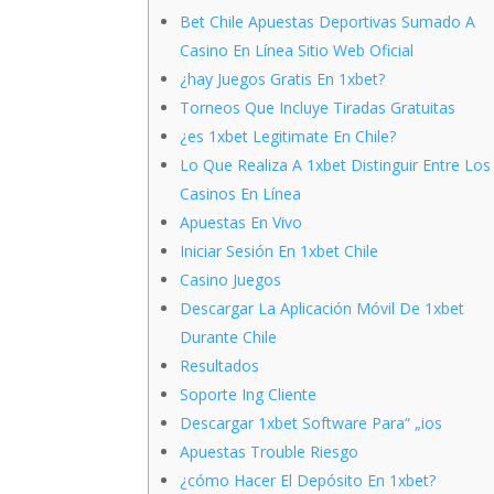
Bet Chile Apuestas Deportivas Sumado A
Casino En Línea Sitio Web Oficial
¿hay Juegos Gratis En 1xbet?
Torneos Que Incluye Tiradas Gratuitas
¿es 1xbet Legitimate En Chile?
Lo Que Realiza A 1xbet Distinguir Entre Los
Casinos En Línea
Apuestas En Vivo
Iniciar Sesión En 1xbet Chile
Casino Juegos
Descargar La Aplicación Móvil De 1xbet
Durante Chile
Resultados
Soporte Ing Cliente
Descargar 1xbet Software Para“ „ios
Apuestas Trouble Riesgo
¿cómo Hacer El Depósito En 1xbet?