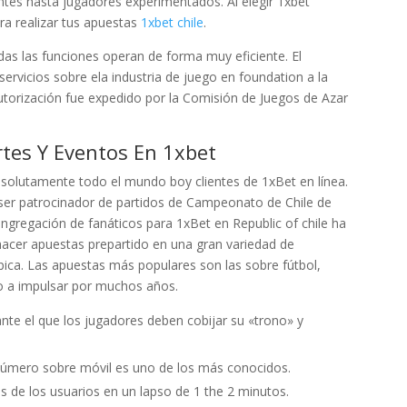
ntes hasta jugadores experimentados. Al elegir 1xbet
para realizar tus apuestas
1xbet chile
.
as las funciones operan de forma muy eficiente. El
ervicios sobre ela industria de juego en foundation a la
torización fue expedido por la Comisión de Juegos de Azar
tes Y Eventos En 1xbet
bsolutamente todo el mundo boy clientes de 1xBet en línea.
r ser patrocinador de partidos de Campeonato de Chile de
ongregación de fanáticos para 1xBet en Republic of chile ha
 hacer apuestas prepartido en una gran variedad de
ica. Las apuestas más populares son las sobre fútbol,
o a impulsar por muchos años.
nte el que los jugadores deben cobijar su «trono» y
l número sobre móvil es uno de los más conocidos.
 de los usuarios en un lapso de 1 the 2 minutos.