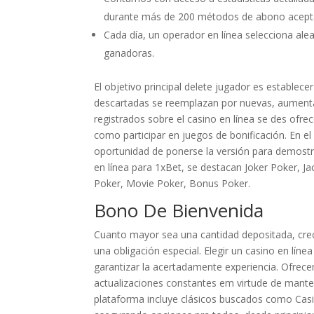
durante más de 200 métodos de abono acepta
Cada día, un operador en línea selecciona ale
ganadoras.
El objetivo principal delete jugador es establec
descartadas se reemplazan por nuevas, aumentand
registrados sobre el casino en línea se des ofrece
como participar en juegos de bonificación. En el
oportunidad de ponerse la versión para demostr
en línea para 1xBet, se destacan Joker Poker, Ja
Poker, Movie Poker, Bonus Poker.
Bono De Bienvenida
Cuanto mayor sea una cantidad depositada, creci
una obligación especial. Elegir un casino en líne
garantizar la acertadamente experiencia. Ofrece
actualizaciones constantes em virtude de manten
plataforma incluye clásicos buscados como Casi