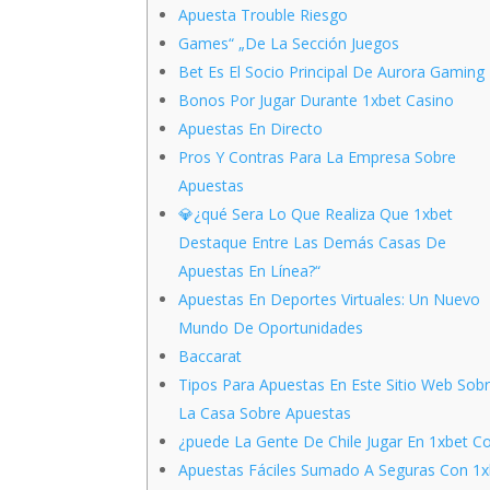
Apuesta Trouble Riesgo
Games“ „De La Sección Juegos
Bet Es El Socio Principal De Aurora Gaming
Bonos Por Jugar Durante 1xbet Casino
Apuestas En Directo
Pros Y Contras Para La Empresa Sobre
Apuestas
💎¿qué Sera Lo Que Realiza Que 1xbet
Destaque Entre Las Demás Casas De
Apuestas En Línea?“
Apuestas En Deportes Virtuales: Un Nuevo
Mundo De Oportunidades
Baccarat
Tipos Para Apuestas En Este Sitio Web Sob
La Casa Sobre Apuestas
¿puede La Gente De Chile Jugar En 1xbet 
Apuestas Fáciles Sumado A Seguras Con 1x