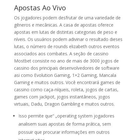
Apostas Ao Vivo
Os jogadores podem desfrutar de uma variedade de
gêneros e mecânicas. A casa de apostas oferece
apostas em lutas de distintas categorias de peso e
níveis. Os usuários podem adivinar o resultado dieses
lutas, o número de rounds elizabeth outros eventos
associados aos combates. A seção de cassino
Mostbet consiste no ano de mais de 3000 jogos de
cassino dos principais desenvolvedores de software
asi como Evolution Gaming, 1×2 Gaming, Mancala
Gaming e muitos outros. Você encontrará games de
cassino como caça-níqueis, roleta, jogos de cartas,
games com jackpot, jogos instantâneos, jogos
virtuais, Dadu, Dragon Gambling e muitos outros.
Isso permite que“ „operating system jogadores
analisem suas apostas de forma prática, sem
possuir que procurar informações em outros