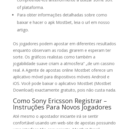
of plataforma.
Para obter informações detalhadas sobre como
baixar e hacer o apk Mostbet, leia o url em nosso
artigo.
Os jogadores podem apostar em diferentes resultados
enquanto observam as rodas girarem e esperam ter
sorte. Os gráficos realistas como também a
jogabilidade suave criam a atmosfera“ „de um cassino
real. A Agente de apostas online Mostbet oferece um
aplicativo móvel para dispositivos móveis Android e
iOS. Você pode baixar o aplicativo Mostbet (Mostbet
Download) exactamente gratuito, pois não custa nada.
Como Sony Ericsson Registrar –
Instruções Para Novos Jogadores
Até mesmo o apostador iniciante irá se sentir
confortável usando um web-site de apostas possuindo