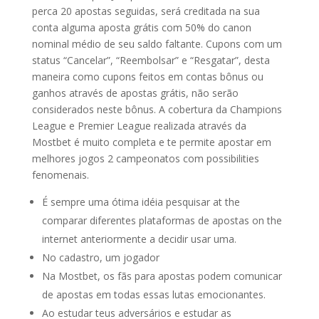
perca 20 apostas seguidas, será creditada na sua
conta alguma aposta grátis com 50% do canon
nominal médio de seu saldo faltante. Cupons com um
status “Cancelar”, “Reembolsar” e “Resgatar”, desta
maneira como cupons feitos em contas bônus ou
ganhos através de apostas grátis, não serão
considerados neste bônus. A cobertura da Champions
League e Premier League realizada através da
Mostbet é muito completa e te permite apostar em
melhores jogos 2 campeonatos com possibilities
fenomenais.
É sempre uma ótima idéia pesquisar at the
comparar diferentes plataformas de apostas on the
internet anteriormente a decidir usar uma.
No cadastro, um jogador
Na Mostbet, os fãs para apostas podem comunicar
de apostas em todas essas lutas emocionantes.
Ao estudar teus adversários e estudar as