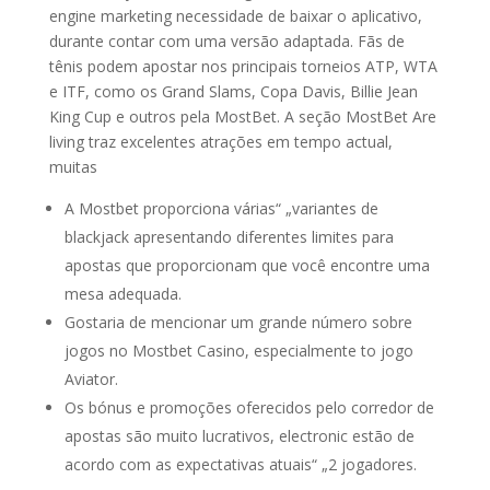
engine marketing necessidade de baixar o aplicativo,
durante contar com uma versão adaptada. Fãs de
tênis podem apostar nos principais torneios ATP, WTA
e ITF, como os Grand Slams, Copa Davis, Billie Jean
King Cup e outros pela MostBet. A seção MostBet Are
living traz excelentes atrações em tempo actual,
muitas
A Mostbet proporciona várias“ „variantes de
blackjack apresentando diferentes limites para
apostas que proporcionam que você encontre uma
mesa adequada.
Gostaria de mencionar um grande número sobre
jogos no Mostbet Casino, especialmente to jogo
Aviator.
Os bónus e promoções oferecidos pelo corredor de
apostas são muito lucrativos, electronic estão de
acordo com as expectativas atuais“ „2 jogadores.