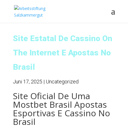
Site Estatal De Cassino On
The Internet E Apostas No
Brasil
Juni 17, 2025
|
Uncategorized
Site Oficial De Uma
Mostbet Brasil Apostas
Esportivas E Cassino No
Brasil