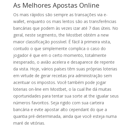
As Melhores Apostas Online
Os mais rápidos são sempre as transações via e-
wallet, enquanto os mais lentos são as transferências
bancárias que podem às vezes izar até 7 dias úteis. No
geral, neste segmento, the Mostbet obtém a new
maior classificação possível. É fácil à primeira vista,
contudo o que simplemente complica o caso do
jogador é que em o certo momento, totalmente
inesperado, o avião acelera e desaparece de repente
da vista. Hoje, vários países têm suas próprias loterias
em virtude de gerar receitas pra administração sem
acentuar os impostos. Você também pode jogar
loterias on-line em Mostbet, o la cual lhe dá muitas
oportunidades para tentar sua sorte at the igualar seus
números favoritos. Seja rigido com sua carteira
bancária e evite apostar alto cependant do que a
quantia pré-determinada, ainda que você esteja numa
maré de vitórias.