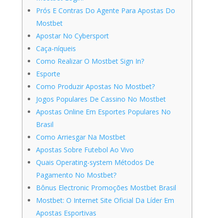
Prós E Contras Do Agente Para Apostas Do
Mostbet
Apostar No Cybersport
Caça-níqueis
Como Realizar O Mostbet Sign In?
Esporte
Como Produzir Apostas No Mostbet?
Jogos Populares De Cassino No Mostbet
Apostas Online Em Esportes Populares No
Brasil
Como Arriesgar Na Mostbet
Apostas Sobre Futebol Ao Vivo
Quais Operating-system Métodos De
Pagamento No Mostbet?
Bônus Electronic Promoções Mostbet Brasil
Mostbet: O Internet Site Oficial Da Líder Em
Apostas Esportivas