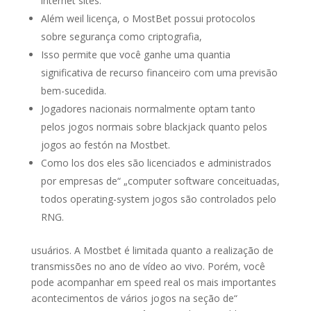
internet sites.
Além weil licença, o MostBet possui protocolos
sobre segurança como criptografia,
Isso permite que você ganhe uma quantia
significativa de recurso financeiro com uma previsão
bem-sucedida.
Jogadores nacionais normalmente optam tanto
pelos jogos normais sobre blackjack quanto pelos
jogos ao festón na Mostbet.
Como los dos eles são licenciados e administrados
por empresas de“ „computer software conceituadas,
todos operating-system jogos são controlados pelo
RNG.
usuários. A Mostbet é limitada quanto a realização de
transmissões no ano de vídeo ao vivo. Porém, você
pode acompanhar em speed real os mais importantes
acontecimentos de vários jogos na seção de“