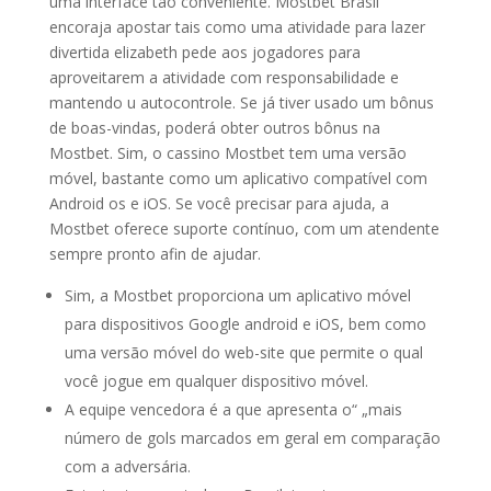
uma interface tão conveniente. Mostbet Brasil
encoraja apostar tais como uma atividade para lazer
divertida elizabeth pede aos jogadores para
aproveitarem a atividade com responsabilidade e
mantendo u autocontrole. Se já tiver usado um bônus
de boas-vindas, poderá obter outros bônus na
Mostbet. Sim, o cassino Mostbet tem uma versão
móvel, bastante como um aplicativo compatível com
Android os e iOS. Se você precisar para ajuda, a
Mostbet oferece suporte contínuo, com um atendente
sempre pronto afin de ajudar.
Sim, a Mostbet proporciona um aplicativo móvel
para dispositivos Google android e iOS, bem como
uma versão móvel do web-site que permite o qual
você jogue em qualquer dispositivo móvel.
A equipe vencedora é a que apresenta o“ „mais
número de gols marcados em geral em comparação
com a adversária.