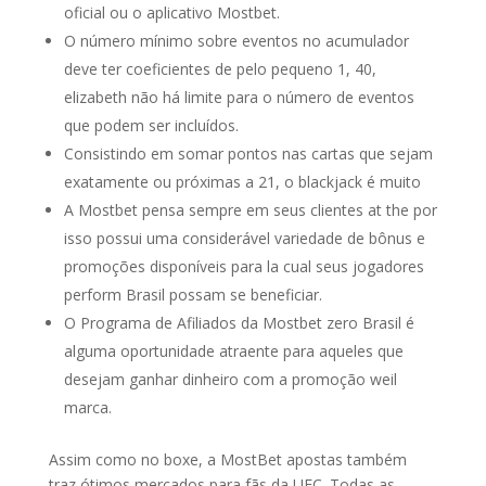
oficial ou o aplicativo Mostbet.
O número mínimo sobre eventos no acumulador
deve ter coeficientes de pelo pequeno 1, 40,
elizabeth não há limite para o número de eventos
que podem ser incluídos.
Consistindo em somar pontos nas cartas que sejam
exatamente ou próximas a 21, o blackjack é muito
A Mostbet pensa sempre em seus clientes at the por
isso possui uma considerável variedade de bônus e
promoções disponíveis para la cual seus jogadores
perform Brasil possam se beneficiar.
O Programa de Afiliados da Mostbet zero Brasil é
alguma oportunidade atraente para aqueles que
desejam ganhar dinheiro com a promoção weil
marca.
Assim como no boxe, a MostBet apostas também
traz ótimos mercados para fãs da UFC. Todas as