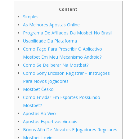
Content
Simples
As Melhores Apostas Online
Programa De Afiliados Da Mosbet No Brasil
Usabilidade Da Plataforma
Como Faço Para Prescribir O Aplicativo
Mostbet Em Meu Mecanismo Android?
Como Se Deliberar Na Mostbet?
Como Sony Ericsson Registrar – Instruções
Para Novos Jogadores
Mostbet Česko
Como Envidar Em Esportes Possuindo
Mostbet?
Apostas Ao Vivo
Apostas Esportivas Virtuais
Bônus Afin De Novatos E Jogadores Regulares
Mostbet Login: