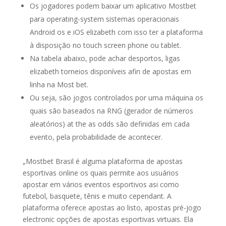
Os jogadores podem baixar um aplicativo Mostbet
para operating-system sistemas operacionais
Android os e iOS elizabeth com isso ter a plataforma
à disposição no touch screen phone ou tablet.
Na tabela abaixo, pode achar desportos, ligas
elizabeth torneios disponíveis afin de apostas em
linha na Most bet.
Ou seja, são jogos controlados por uma máquina os
quais são baseados na RNG (gerador de números
aleatórios) at the as odds são definidas em cada
evento, pela probabilidade de acontecer.
„Mostbet Brasil é alguma plataforma de apostas
esportivas online os quais permite aos usuários
apostar em vários eventos esportivos asi como
futebol, basquete, tênis e muito cependant. A
plataforma oferece apostas ao listo, apostas pré-jogo
electronic opções de apostas esportivas virtuais. Ela