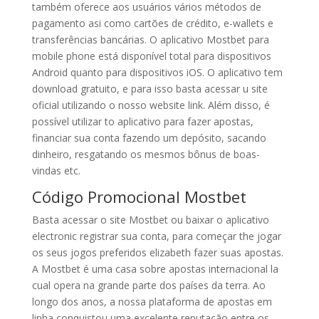
também oferece aos usuários vários métodos de
pagamento asi como cartões de crédito, e-wallets e
transferências bancárias. O aplicativo Mostbet para
mobile phone está disponível total para dispositivos
Android quanto para dispositivos iOS. O aplicativo tem
download gratuito, e para isso basta acessar u site
oficial utilizando o nosso website link. Além disso, é
possível utilizar to aplicativo para fazer apostas,
financiar sua conta fazendo um depósito, sacando
dinheiro, resgatando os mesmos bônus de boas-
vindas etc.
Código Promocional Mostbet
Basta acessar o site Mostbet ou baixar o aplicativo
electronic registrar sua conta, para começar the jogar
os seus jogos preferidos elizabeth fazer suas apostas.
A Mostbet é uma casa sobre apostas internacional la
cual opera na grande parte dos países da terra. Ao
longo dos anos, a nossa plataforma de apostas em
linha conquistou uma excelente reputação entre os