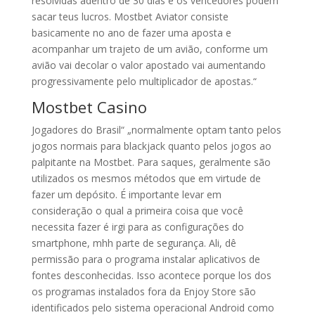
resolvidas adentro de 30 dias e os vencedores podem
sacar teus lucros. Mostbet Aviator consiste
basicamente no ano de fazer uma aposta e
acompanhar um trajeto de um avião, conforme um
avião vai decolar o valor apostado vai aumentando
progressivamente pelo multiplicador de apostas.“
Mostbet Casino
Jogadores do Brasil“ „normalmente optam tanto pelos
jogos normais para blackjack quanto pelos jogos ao
palpitante na Mostbet. Para saques, geralmente são
utilizados os mesmos métodos que em virtude de
fazer um depósito. É importante levar em
consideração o qual a primeira coisa que você
necessita fazer é irgi para as configurações do
smartphone, mhh parte de segurança. Ali, dê
permissão para o programa instalar aplicativos de
fontes desconhecidas. Isso acontece porque los dos
os programas instalados fora da Enjoy Store são
identificados pelo sistema operacional Android como