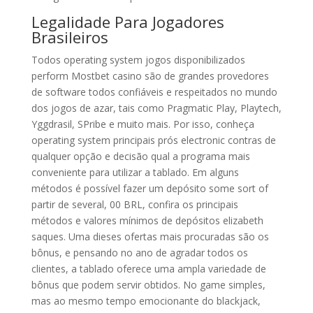
Legalidade Para Jogadores
Brasileiros
Todos operating system jogos disponibilizados
perform Mostbet casino são de grandes provedores
de software todos confiáveis e respeitados no mundo
dos jogos de azar, tais como Pragmatic Play, Playtech,
Yggdrasil, SPribe e muito mais. Por isso, conheça
operating system principais prós electronic contras de
qualquer opção e decisão qual a programa mais
conveniente para utilizar a tablado. Em alguns
métodos é possível fazer um depósito some sort of
partir de several, 00 BRL, confira os principais
métodos e valores mínimos de depósitos elizabeth
saques. Uma dieses ofertas mais procuradas são os
bônus, e pensando no ano de agradar todos os
clientes, a tablado oferece uma ampla variedade de
bônus que podem servir obtidos. No game simples,
mas ao mesmo tempo emocionante do blackjack,