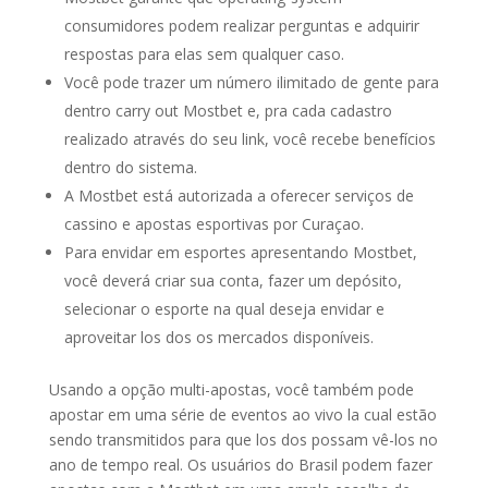
consumidores podem realizar perguntas e adquirir
respostas para elas sem qualquer caso.
Você pode trazer um número ilimitado de gente para
dentro carry out Mostbet e, pra cada cadastro
realizado através do seu link, você recebe benefícios
dentro do sistema.
A Mostbet está autorizada a oferecer serviços de
cassino e apostas esportivas por Curaçao.
Para envidar em esportes apresentando Mostbet,
você deverá criar sua conta, fazer um depósito,
selecionar o esporte na qual deseja envidar e
aproveitar los dos os mercados disponíveis.
Usando a opção multi-apostas, você também pode
apostar em uma série de eventos ao vivo la cual estão
sendo transmitidos para que los dos possam vê-los no
ano de tempo real. Os usuários do Brasil podem fazer