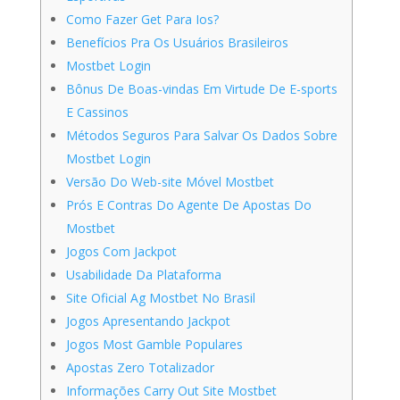
Como Fazer Get Para Ios?
Benefícios Pra Os Usuários Brasileiros
Mostbet Login
Bônus De Boas-vindas Em Virtude De E-sports
E Cassinos
Métodos Seguros Para Salvar Os Dados Sobre
Mostbet Login
Versão Do Web-site Móvel Mostbet
Prós E Contras Do Agente De Apostas Do
Mostbet
Jogos Com Jackpot
Usabilidade Da Plataforma
Site Oficial Ag Mostbet No Brasil
Jogos Apresentando Jackpot
Jogos Most Gamble Populares
Apostas Zero Totalizador
Informações Carry Out Site Mostbet