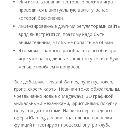
Или использовании тестового режима игра
проводится в виртуальную валюту, запас
которой бесконечен.
Лицензированные другими регуляторами сайты
вряд ли встретятся, поэтому надо быть
внимательным, чтобы не попасть на обман.
Это может намного разобраться во об и при
игре уже на подлинные средства у хотите будет
меньше проблем и вопросов.
Все добавляют Instant Games, рулетку, покер,
крэпс, скретч карты. Новинки тоже обязательны,
чрезвычайно новые с Megaways, 3D графикой,
уникальными механиками, фриспинами, покупку
бонуса и джекпотами. Наши эксперты одного
сферы iGaming делаем тщательные проверки
функций и тестируют процессы внутри клуба.