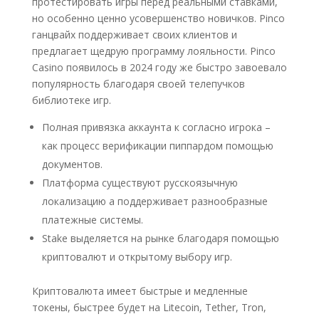
протестировать игры перед реальными ставками,
но особенно ценно усовершенство новичков. Pinco
ганцвайх поддерживает своих клиентов и
предлагает щедрую программу лояльности. Pinco
Casino появилось в 2024 году же быстро завоевало
популярность благодаря своей телепучков
библиотеке игр.
Полная привязка аккаунта к согласно игрока –
как процесс верификации пиппардом помощью
документов.
Платформа существуют русскоязычную
локализацию а поддерживает разнообразные
платежные системы.
Stake выделяется на рынке благодаря помощью
криптовалют и открытому выбору игр.
Криптовалюта имеет быстрые и медленные
токены, быстрее будет на Litecoin, Tether, Tron,