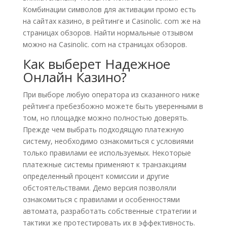
Комбинации символов для активации промо есть
на сайтах казино, в рейтинге и Casinolic. com же на
страницах обзоров. Найти нормальные отзывом
можно на Casinolic. com на страницах обзоров.
Как выберет Надежное
Онлайн Казино?
При выборе любую оператора из сказанного ниже
рейтинга пребезбожно можете быть уверенными в
том, но площадке можно полностью доверять.
Прежде чем выбрать подходящую платежную
систему, необходимо ознакомиться с условиями
только правилами ее используемых. Некоторые
платежные системы применяют к транзакциям
определенный процент комиссии и другие
обстоятельствами. Демо версия позволяли
ознакомиться с правилами и особенностями
автомата, разработать собственные стратегии и
тактики же протестировать их в эффективность.