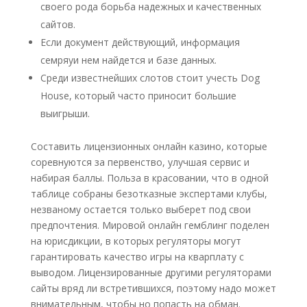
своего рода борьба надежных и качественных
сайтов.
Если документ действующий, информация
семряуи нем найдется и базе данных.
Среди известнейших слотов стоит учесть Dog
House, который часто приносит большие
выигрыши.
Составить лицензионных онлайн казино, которые
соревнуются за первенство, улучшая сервис и
набирая баллы. Польза в красовании, что в одной
таблице собраны безотказные экспертами клубы,
незваному остается только выберет под свои
предпочтения. Мировой онлайн гемблинг поделен
на юрисдикции, в которых регуляторы могут
гарантировать качество игры на кварплату с
выводом. Лицензированные другими регуляторами
сайты вряд ли встретившихся, поэтому надо может
внимательным, чтобы но попасть на обман.