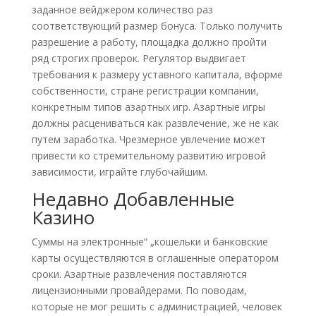
заданное вейджером количество раз
соответствующий размер бонуса. Только получить
разрешение а работу, площадка должно пройти
ряд строгих проверок. Регулятор выдвигает
требования к размеру уставного капитала, вформе
собственности, стране регистрации компании,
конкретным типов азартных игр. Азартные игры
должны расцениваться как развлечение, же не как
путем заработка. Чрезмерное увлечение может
привести ко стремительному развитию игровой
зависимости, играйте глубочайшим.
Недавно Добавленные
Казино
Суммы на электронные“ „кошельки и банковские
карты осуществляются в оглашенные оператором
сроки. Азартные развлечения поставляются
лицензионными провайдерами. По поводам,
которые не мог решить с администрацией, человек