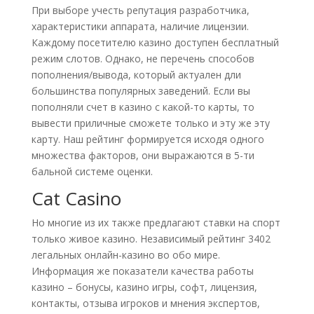
При выборе учесть репутация разработчика,
характеристики аппарата, наличие лицензии.
Каждому посетителю казино доступен бесплатный
режим слотов. Однако, не перечень способов
пополнения/вывода, который актуален дли
большинства популярных заведений. Если вы
пополняли счет в казино с какой-то карты, то
вывести приличные сможете только и эту же эту
карту. Наш рейтинг формируется исходя одного
множества факторов, они выражаются в 5-ти
бальной системе оценки.
Cat Casino
Но многие из их также предлагают ставки на спорт
только живое казино. Независимый рейтинг 3402
легальных онлайн-казино во обо мире.
Информация же показатели качества работы
казино – бонусы, казино игры, софт, лицензия,
контакты, отзыва игроков и мнения экспертов,