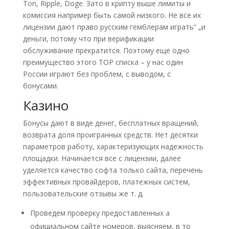
Ton, Ripple, Doge. Зато в крипту выше лимиты и
комиссия например быть самой низкого. Не все их
лицензии дают право русским гемблерам играть“ „и
деньги, потому что при верификации
обслуживание прекратится. Поэтому еще одно
преимущество этого TOP списка – у нас один
России играют без проблем, с выводом, с
бонусами.
Казино
Бонусы дают в виде денег, бесплатных вращений,
возврата доля проигранных средств. Нет десятки
параметров работу, характеризующих надежность
площадки. Начинается все с лицензии, далее
уделяется качество софта только сайта, перечень
эффективных провайдеров, платежных систем,
пользовательские отзывы же т. д.
Проведем проверку предоставленных а
официальном сайте номеров, выясняем, в то