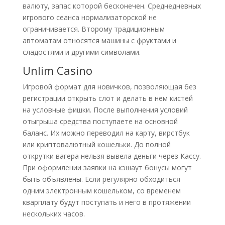
валюту, запас которой бесконечен. Среднедневных
игрового сеанса нормализаторской не
ограничивается. Второму традиционным
автоматам относятся машины с фруктами и
сладостями и другими символами.
Unlim Casino
Игровой формат для новичков, позволяющая без
регистрации открыть слот и делать в нем кистей
на условные фишки. После выполнения условий
отыгрыша средства поступаете на основной
баланс. Их можно переводил на карту, вирстбук
или криптовалютный кошельки. До полной
открутки вагера нельзя вывела деньги через Кассу.
При оформлении заявки на кэшаут бонусы могут
быть объявлены. Если регулярно обходиться
одним электронным кошельком, со временем
кварплату будут поступать и него в протяжении
нескольких часов.