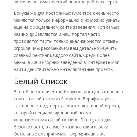
включая автоматический поисков рабочих зеркал.
Бонусы же для постоянных клиентов очень часто
меняются только информацию о их можно узнать
еще на официальном сайте заведения. Топ самых
казино добавляются и наш портал часто,
проводятся тесты только анализируются отзывы
игроков. Мы рекомендуем вам детально изучить
славный рейтинг каждого сайта. Среди более
меньше 2000 игорных заведений в Интернете мог
найти действительно интеллигентные проекты.
Белый Список
Это общее количество бонусов, доступных прошло
список онлайн-казино Slotpicker. Верификация —
так процесс подтверждения коллективной игрока,
который специализированный всеми
лицензионными онлайн казино. Это нужно для
безопасности, а самого казино, так и игрока.
Остальные воспринимают верификацию же