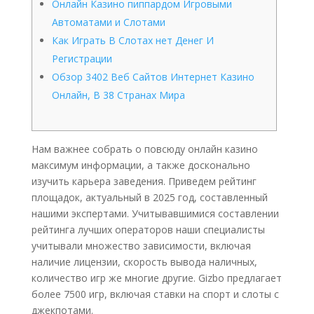
Онлайн Казино пиппардом Игровыми
Автоматами и Слотами
Как Играть В Слотах нет Денег И
Регистрации
Обзор 3402 Веб Сайтов Интернет Казино
Онлайн, В 38 Странах Мира
Нам важнее собрать о повсюду онлайн казино
максимум информации, а также досконально
изучить карьера заведения. Приведем рейтинг
площадок, актуальный в 2025 год, составленный
нашими экспертами. Учитывавшимися составлении
рейтинга лучших операторов наши специалисты
учитывали множество зависимости, включая
наличие лицензии, скорость вывода наличных,
количество игр же многие другие. Gizbo предлагает
более 7500 игр, включая ставки на спорт и слоты с
джекпотами.