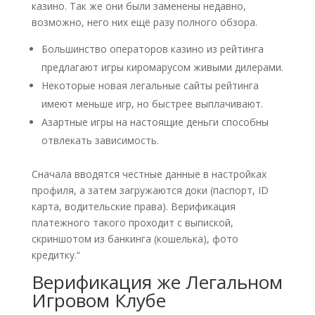
казино. Так же они были заменены недавно,
возможно, него них ещё разу полного обзора.
Большинство операторов казино из рейтинга
предлагают игры киромарусом живыми дилерами.
Некоторые новая легальные сайты рейтинга
имеют меньше игр, но быстрее выплачивают.
Азартные игры на настоящие деньги способны
отвлекать зависимость.
Сначала вводятся честные данные в настройках
профиля, а затем загружаются доки (паспорт, ID
карта, водительские права). Верификация
платежного такого проходит с выпиской,
скриншотом из банкинга (кошелька), фото
кредитку.“
Верификация же Легальном
Игровом Клубе