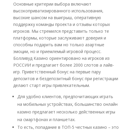
Основные критерии выбора включают
высокоприватизированного использования,
высокие шансом на выигрыш, оперативную
поддержку команды проекта и отзывы которых
игроков. Мы стремился представить только те
платформы, которые заслуживают доверия и
способны подарить вам но только азартные
эмоции, но и приемлемый игровой процесс.
Болливуд Казино ориентировано на игроков из
РОССИИ и предлагает более 2000 слотов а лайв-
игр. Приветственный бонус на первые пару
депозитов и бездепозитный бонус при регистрации
делают старт игры привлекательным.
Для удобно клиентов, предпочитающих играть
на мобильных устройствах, большинство онлайн
казино предлагает несколько действенных игры
на смартфонах и планшетах.
То есть, попадание в ТОП-5 честных казино – это