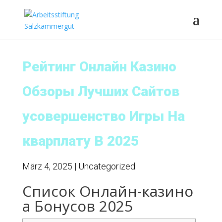
Рейтинг Онлайн Казино
Обзоры Лучших Сайтов
усовершенство Игры На
кварплату В 2025
März 4, 2025
|
Uncategorized
Список Онлайн-казино
а Бонусов 2025