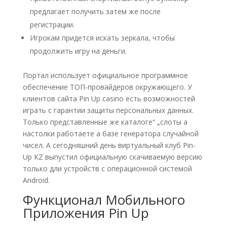
предлагает получить затем же после
регистрации.
Игрокам придется искать зеркала, чтобы
продолжить игру на деньги.
Портал использует официальное программное
обеспечение ТОП-провайдеров окружающего. У
клиентов сайта Pin Up casino есть возможностей
играть с гарантии защиты персональных данных.
Только представленные же каталоге“ „слоты а
настолки работаете а базе генератора случайной
чисел. А сегодняшний день виртуальный клуб Pin-
Up KZ выпустил официальную скачиваемую версию
только дли устройств с операционной системой
Android.
Функционал Мобильного
Приложения Pin Up