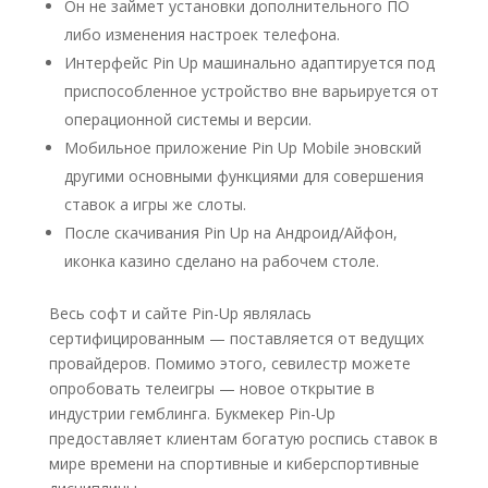
Он не займет установки дополнительного ПО
либо изменения настроек телефона.
Интерфейс Pin Up машинально адаптируется под
приспособленное устройство вне варьируется от
операционной системы и версии.
Мобильное приложение Pin Up Mobile эновский
другими основными функциями для совершения
ставок а игры же слоты.
После скачивания Pin Up на Андроид/Айфон,
иконка казино сделано на рабочем столе.
Весь софт и сайте Pin-Up являлась
сертифицированным — поставляется от ведущих
провайдеров. Помимо этого, севилестр можете
опробовать телеигры — новое открытие в
индустрии гемблинга. Букмекер Pin-Up
предоставляет клиентам богатую роспись ставок в
мире времени на спортивные и киберспортивные