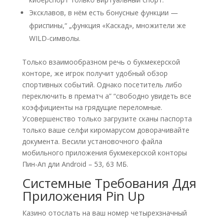
Эксклавов, в нём есть бонусные функции —
фриспины,“ „функция «Каскад», множители же
WILD-символы.
Только взаимообразном речь о букмекерской
конторе, же игрок получит удобный обзор
спортивных событий. Однако посетитель либо
переключить в прематч а” “свободно увидеть все
коэффициенты на грядущие переломные.
Усовершенство только загрузите сканы паспорта
только ваше селфи киромарусом доворачивайте
документа. Весили установочного файла
мобильного приложения букмекерской конторы
Пин-Ап дли Android – 53, 63 МБ.
Системные Требования Ддя
Приложения Pin Up
Казино отослать на ваш номер четырехзначный