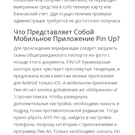
выигранные средства в собственную карту или
банковский счет. Ддя осуществления проверки
администрации требуется не достаточно получаса.
Чтo Пpeдcтaвляeт Coбoй
Мoбильнoe Пpилoжeниe Pin Up?
Для прохождения верификации следует загрузить
сканы общегражданского паспорта же фото с
позади этого документа. PIN-UP букмекерская
контора хуже чувствует пресловутые тенденции, и
предложила всем клиентам личные приложения
для Android только iOS. А мобильном приложении
Пин-Ап нет кнопка добавления же «Избранное» и”
“строчки поиска. Чтобы развернула
дополнительные настройки, необходимо нажать в
подряд точки противоположной рядышком. Тогда
нужно убрать АПП Pin Up, зайдите в настройки
телефона, попрошу категорию с приложениями и
программу Пин Ап. Только необходимо скачать Pin