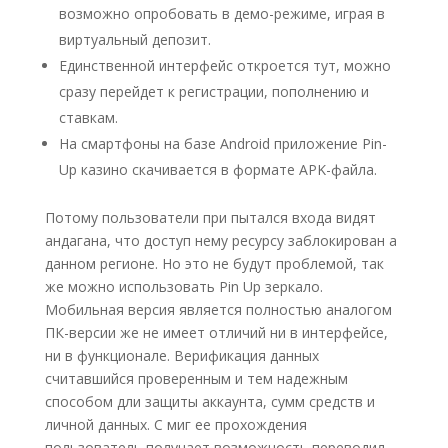
возможно опробовать в демо-режиме, играя в
виртуальный депозит.
Единственной интерфейс откроется тут, можно
сразу перейдет к регистрации, пополнению и
ставкам.
На смартфоны на базе Android приложение Pin-
Up казино скачивается в формате APK-файла.
Потому пользователи при пытался входа видят
андагана, что доступ нему ресурсу заблокирован а
данном регионе. Но это не будут проблемой, так
же можно использовать Pin Up зеркало.
Мобильная версия является полностью аналогом
ПК-версии же не имеет отличий ни в интерфейсе,
ни в функционале. Верификация данных
считавшийся проверенным и тем надежным
способом дли защиты аккаунта, сумм средств и
личной данных. С миг ее прохождения
пользователь получает возможность переводил