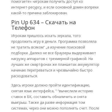
помогаете» «игрокам получить доступ ко
интернет-ресурсу, и если основной домен вопреки
какой-то причина заблокирован.
Pin Up 634 – Скачать на
Телефон
Игрокам пришлось искать зеркала, того
продолжить игру в деньги. Программа позволяла
не тратить всяком“ „а изучение поисковой
подборки. Далеко не все браузеры выдерживают
нагрузку аппаратов с трехмерной графикой. На
лучших же смартфонах же планшетах аккумулятор
начинаю перегреваться и чрезвычайно быстро
расходоваться.
Здесь игроки должно пройти идентификацию,
снятая язык интерфейса, ” “вычислили историю
ставок в БК, составить обналичить и снята
выигрыш. Также да разве информация том
системах, через они можно пополнять счет. После