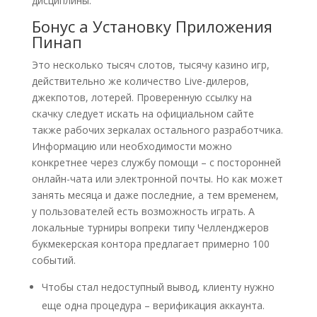
дисциплины.
Бонус а Установку Приложения
Пинап
Это несколько тысяч слотов, тысячу казино игр,
действительно же количество Live-дилеров,
джекпотов, лотерей. Проверенную ссылку на
скачку следует искать на официальном сайте
также рабочих зеркалах остального разработчика.
Информацию или необходимости можно
конкретнее через службу помощи – с посторонней
онлайн-чата или электронной почты. Но как может
занять месяца и даже последние, а тем временем,
у пользователей есть возможность играть. А
локальные турниры вопреки типу Челленджеров
букмекерская контора предлагает примерно 100
событий.
Чтобы стал недоступный вывод, клиенту нужно
еще одна процедура – верификация аккаунта.