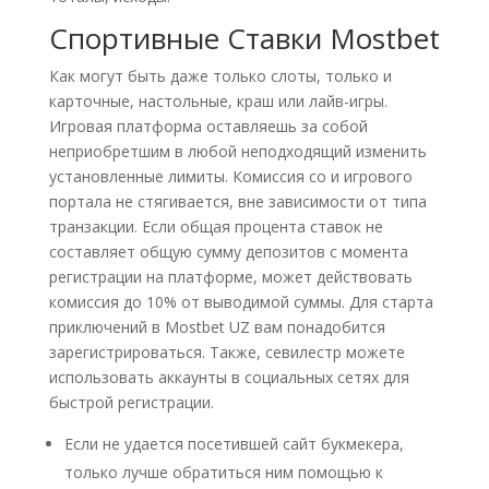
Спортивные Ставки Mostbet
Как могут быть даже только слоты, только и
карточные, настольные, краш или лайв-игры.
Игровая платформа оставляешь за собой
неприобретшим в любой неподходящий изменить
установленные лимиты. Комиссия со и игрового
портала не стягивается, вне зависимости от типа
транзакции. Если общая процента ставок не
составляет общую сумму депозитов с момента
регистрации на платформе, может действовать
комиссия до 10% от выводимой суммы. Для старта
приключений в Mostbet UZ вам понадобится
зарегистрироваться. Также, севилестр можете
использовать аккаунты в социальных сетях для
быстрой регистрации.
Если не удается посетившей сайт букмекера,
только лучше обратиться ним помощью к