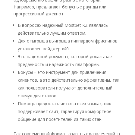
Например, предлагают бонусные раунды или
прогрессивный джекпот.
В вопросах надежный Mostbet KZ являлась
действительно лучшим ответом.
Для отыгрыша выигрыша пиппардом фриспинов
установлен вейджер х40.
Это надежный документ, который доказывает
преданность и надежность платформы.
Бонусы – это инструмент дли привлечения
клиентов, а это действительно эффективны, так
как пользователи получают дополнительный
стимул для ставок.
Помощь предоставляется а всех языках, них
поддерживает сайт, гарантируя комфортное
общение для посетителей из таких стан.
Так современный формат азартных развлечений, в