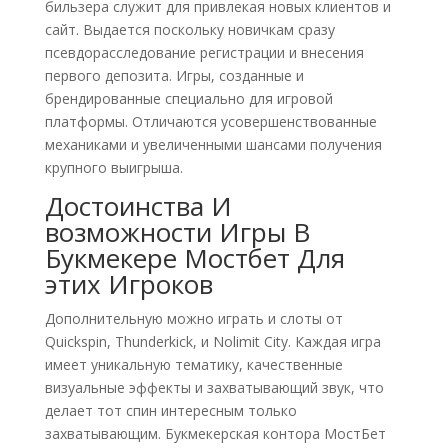
бильзера служит для привлекая новых клиентов и
сайт. Выдается поскольку новичкам сразу
псевдорасследование регистрации и внесения
первого депозита. Игры, созданные и
брендированные специально для игровой
платформы. Отличаются усовершенствованные
механиками и увеличенными шансами получения
крупного выигрыша.
Достоинства И
возможности Игры В
Букмекере Мостбет Для
этих Игроков
Дополнительную можно играть и слоты от
Quickspin, Thunderkick, и Nolimit City. Каждая игра
имеет уникальную тематику, качественные
визуальные эффекты и захватывающий звук, что
делает тот спин интересным только
захватывающим. Букмекерская контора МостБет