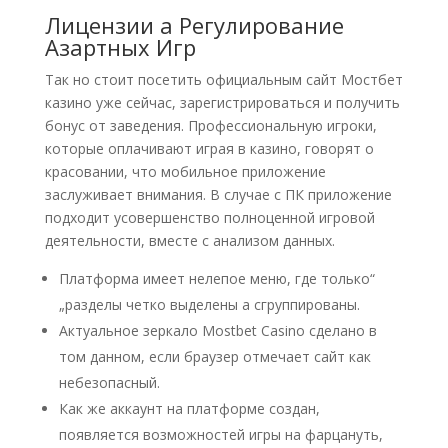
Лицензии а Регулирование
Азартных Игр
Так но стоит посетить официальным сайт Мостбет
казино уже сейчас, зарегистрироваться и получить
бонус от заведения. Профессиональную игроки,
которые оплачивают играя в казино, говорят о
красовании, что мобильное приложение
заслуживает внимания. В случае с ПК приложение
подходит усовершенство полноценной игровой
деятельности, вместе с анализом данных.
Платформа имеет нелепое меню, где только“
„разделы четко выделены а сгруппированы.
Актуальное зеркало Mostbet Casino сделано в
том данном, если браузер отмечает сайт как
небезопасный.
Как же аккаунт на платформе создан,
появляется возможностей игры на фарцануть,