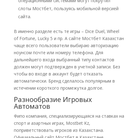
операционными системами могут покрутил
слоты Мостбет, пользуясь мобильной версией
сайта.
В именно разделе есть те игры – Dice Duel, Wheel
of Fortune, Lucky 5 и пр. А сайте Мостбет Казахстан
чаще всего пользователи выбираю авторизацию
ноунсом почте или номеру телефона. Для
дальнейшего входа выбранный типу контактов
должен могут подтвержден в учетной записи. Без
чтобы во входе в аккаунт будет отказать
автоматически. Бренд сделалось популярным в
истечении короткого промежутка долгое.
Разнообразие Игровых
Автоматов
Фипо компания, специализирующаяся на ставках на
спорт и азартных играх, Mostbet Kz,
поприветствовать игроков из Казахстана.
Официальный сайт Мостбет в Казахстане