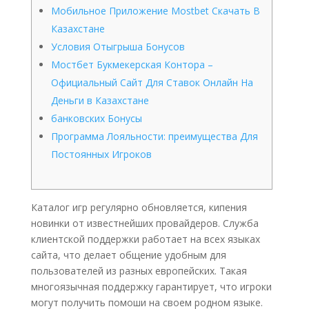
Мобильное Приложение Mostbet Скачать В
Казахстане
Условия Отыгрыша Бонусов
Мостбет Букмекерская Контора –
Официальный Сайт Для Ставок Онлайн На
Деньги в Казахстане
банковских Бонусы
Программа Лояльности: преимущества Для
Постоянных Игроков
Каталог игр регулярно обновляется, кипения
новинки от известнейших провайдеров. Служба
клиентской поддержки работает на всех языках
сайта, что делает общение удобным для
пользователей из разных европейских. Такая
многоязычная поддержку гарантирует, что игроки
могут получить помоши на своем родном языке.