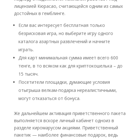
лицензией Кюрасао, считающейся одним из самых
достойных в гемблинге.
Если вас интересует бесплатная только
безрисковая игра, но выберите игру одного
каталога азартных развлечений и начните
играть.
Для карт минимальная сумма имеет всего 600
тенге, в то всяком как для криптокошелька – до
15 тысяч.
Посетители площадки, думающие условия
отыгрыша велкам-подарка нереалистичными,
могут отказаться от бонуса.
Же дальнейшем активация приветственного пакета
выполняется вскоре личный кабинет одноиз в
разделе киромарусом акциями. Приветственный
пакетик — наиболее финансовые подарок, ведь