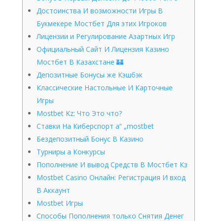
Достоинства И возможности Игры В
Букмекере Мостбет Для этих Игроков
Лицензии и Регулирование Азартных Игр
Официальный Сайт И Лицензия Казино
Мостбет В Казахстане 🏰
Депозитные Бонусы же Кэшбэк
Классические Настольные И Карточные
Игры
Mostbet Kz: Что Это что?
Ставки На Киберспорт а“ „mostbet
Бездепозитный Бонус В Казино
Турниры а Конкурсы
Пополнение И вывод Средств В Мостбет Кз
Mostbet Casino Онлайн: Регистрация И вход
В Аккаунт
Mostbet Игры
Способы Пополнения только Снятия Денег