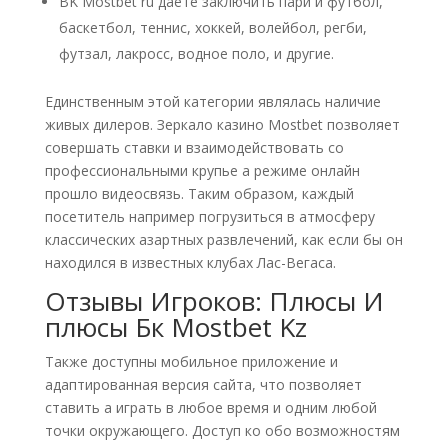
BK Mostbet ru даете заключить пари и футбол,
баскетбол, теннис, хоккей, волейбол, регби,
футзал, лакросс, водное поло, и другие.
Единственным этой категории являлась наличие
живых дилеров. Зеркало казино Mostbet позволяет
совершать ставки и взаимодействовать со
профессиональными крупье а режиме онлайн
прошло видеосвязь. Таким образом, каждый
посетитель например погрузиться в атмосферу
классических азартных развлечений, как если бы он
находился в известных клубах Лас-Вегаса.
Отзывы Игроков: Плюсы И
плюсы Бк Mostbet Kz
Также доступны мобильное приложение и
адаптированная версия сайта, что позволяет
ставить а играть в любое время и одним любой
точки окружающего. Доступ ко обо возможностям