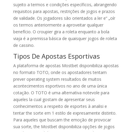
sujeito a termos e condições específicos, abrangendo
requisitos para apostas, restrições de jogos e prazos
de validade. Os jogadores são orientados a ler e“ „oír
os termos anteriormente a aproveitar qualquer
benefício. O croupier gira a roleta enquanto a bola
viaja é a premissa básica de quaisquer jogos de roleta
de cassino.
Tipos De Apostas Esportivas
A plataforma de apostas Mostbet disponibiliza apostas
no formato TOTO, onde os apostadores tentam
prever operating system resultados de muitos
acontecimentos esportivos no ano de uma única
cotação. O TOTO é uma alternativa notevole para
aqueles la cual gostam de apresentar seus
conhecimentos a respeito de esportes à analisi e
tentar the sorte em 1 estilo de expresamente distinto.
Para aqueles que buscam the emoção de provocar
sua sorte, the Mostbet disponibiliza opções de jogos