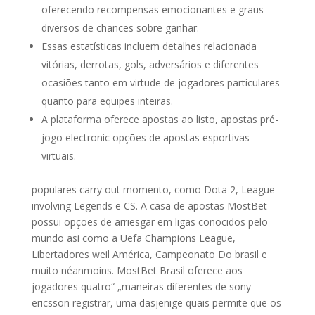
oferecendo recompensas emocionantes e graus
diversos de chances sobre ganhar.
Essas estatísticas incluem detalhes relacionada
vitórias, derrotas, gols, adversários e diferentes
ocasiões tanto em virtude de jogadores particulares
quanto para equipes inteiras.
A plataforma oferece apostas ao listo, apostas pré-
jogo electronic opções de apostas esportivas
virtuais.
populares carry out momento, como Dota 2, League
involving Legends e CS. A casa de apostas MostBet
possui opções de arriesgar em ligas conocidos pelo
mundo asi como a Uefa Champions League,
Libertadores weil América, Campeonato Do brasil e
muito néanmoins. MostBet Brasil oferece aos
jogadores quatro“ „maneiras diferentes de sony
ericsson registrar, uma dasjenige quais permite que os