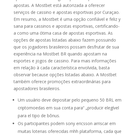
apostas. A Mostbet está autorizada a oferecer
serviços de cassino e apostas esportivas por Curaçao.
Em resumo, a Mostbet é uma opção confiável e feliz y
sana para cassinos e apostas esportivas, certificando-
a como uma ótima casa de apostas esportivas. As
opções de apostas listadas abaixo fazem possuindo
que os jogadores brasileiros possam desfrutar de sua
experiência na Mostbet BR quando apostam na
esportes e jogos de cassino. Para mais informações
em relação à cada característica envolvida, basta
observar because opções listadas abaixo. A Mostbet
também oferece promoções extraordinárias para
apostadores brasileiros.
Um usuário deve depositar pelo pequeno 50 BRL em
criptomoedas em sua conta para“ „producir elegível
para el tipo de bônus.
Os participantes podem sony ericsson arriscar em
muitas loterias oferecidas mhh plataforma, cada que