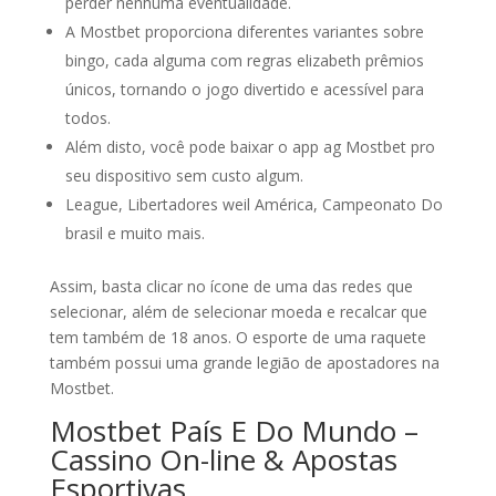
perder nenhuma eventualidade.
A Mostbet proporciona diferentes variantes sobre
bingo, cada alguma com regras elizabeth prêmios
únicos, tornando o jogo divertido e acessível para
todos.
Além disto, você pode baixar o app ag Mostbet pro
seu dispositivo sem custo algum.
League, Libertadores weil América, Campeonato Do
brasil e muito mais.
Assim, basta clicar no ícone de uma das redes que
selecionar, além de selecionar moeda e recalcar que
tem também de 18 anos. O esporte de uma raquete
também possui uma grande legião de apostadores na
Mostbet.
Mostbet País E Do Mundo –
Cassino On-line & Apostas
Esportivas