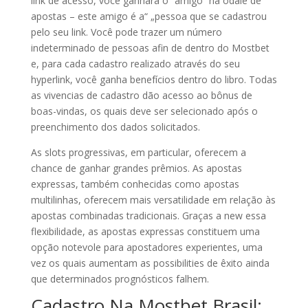
link de acesso, você ganhará o “amigo” na odaie de
apostas – este amigo é a“ „pessoa que se cadastrou
pelo seu link. Você pode trazer um número
indeterminado de pessoas afin de dentro do Mostbet
e, para cada cadastro realizado através do seu
hyperlink, você ganha benefícios dentro do libro. Todas
as vivencias de cadastro dão acesso ao bônus de
boas-vindas, os quais deve ser selecionado após o
preenchimento dos dados solicitados.
As slots progressivas, em particular, oferecem a
chance de ganhar grandes prêmios. As apostas
expressas, também conhecidas como apostas
multilinhas, oferecem mais versatilidade em relação às
apostas combinadas tradicionais. Graças a new essa
flexibilidade, as apostas expressas constituem uma
opção notevole para apostadores experientes, uma
vez os quais aumentam as possibilities de êxito ainda
que determinados prognósticos falhem.
Cadastro Na Mostbet Brasil: