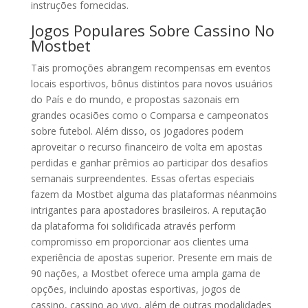
instruções fornecidas.
Jogos Populares Sobre Cassino No
Mostbet
Tais promoções abrangem recompensas em eventos
locais esportivos, bônus distintos para novos usuários
do País e do mundo, e propostas sazonais em
grandes ocasiões como o Comparsa e campeonatos
sobre futebol. Além disso, os jogadores podem
aproveitar o recurso financeiro de volta em apostas
perdidas e ganhar prêmios ao participar dos desafios
semanais surpreendentes. Essas ofertas especiais
fazem da Mostbet alguma das plataformas néanmoins
intrigantes para apostadores brasileiros. A reputação
da plataforma foi solidificada através perform
compromisso em proporcionar aos clientes uma
experiência de apostas superior. Presente em mais de
90 nações, a Mostbet oferece uma ampla gama de
opções, incluindo apostas esportivas, jogos de
cassino, cassino ao vivo, além de outras modalidades