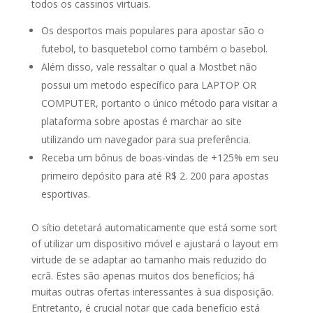
todos os cassinos virtuais.
Os desportos mais populares para apostar são o
futebol, to basquetebol como também o basebol.
Além disso, vale ressaltar o qual a Mostbet não
possui um metodo específico para LAPTOP OR
COMPUTER, portanto o único método para visitar a
plataforma sobre apostas é marchar ao site
utilizando um navegador para sua preferência.
Receba um bônus de boas-vindas de +125% em seu
primeiro depósito para até R$ 2. 200 para apostas
esportivas.
O sítio detetará automaticamente que está some sort
of utilizar um dispositivo móvel e ajustará o layout em
virtude de se adaptar ao tamanho mais reduzido do
ecrã. Estes são apenas muitos dos benefícios; há
muitas outras ofertas interessantes à sua disposição.
Entretanto, é crucial notar que cada benefício está