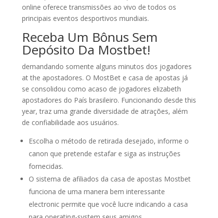
online oferece transmissões ao vivo de todos os
principais eventos desportivos mundiais.
Receba Um Bônus Sem
Depósito Da Mostbet!
demandando somente alguns minutos dos jogadores
at the apostadores. O MostBet e casa de apostas já
se consolidou como acaso de jogadores elizabeth
apostadores do País brasileiro. Funcionando desde this
year, traz uma grande diversidade de atrações, além
de confiabilidade aos usuários.
Escolha o método de retirada desejado, informe o
canon que pretende estafar e siga as instruções
fornecidas.
O sistema de afiliados da casa de apostas Mostbet
funciona de uma manera bem interessante
electronic permite que você lucre indicando a casa
para operating-system seus amigos.