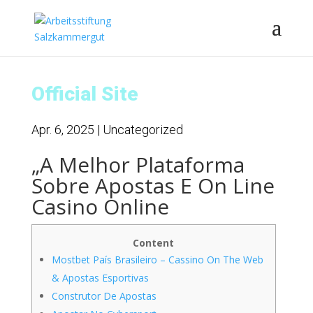
Official Site
Apr. 6, 2025
|
Uncategorized
„A Melhor Plataforma
Sobre Apostas E On Line
Casino Online
Content
Mostbet País Brasileiro – Cassino On The Web
& Apostas Esportivas
Construtor De Apostas