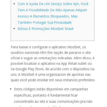
Com A Ajuda De Um Serviço Sobre Vpn, Você
Tem A Possibilidade De Não Apenas Adquirir
Acesso A Elementos Bloqueados, Mas
Também Proteger Sua Privacidade
Bônus E Promoções Mostbet Brasil
Para baixar e configurar o aplicativo Mostbet, os
usuários nacionais têm the opção de pasarse o site
oficial e seguir as orientações indicadas. Além disso, é
possível localizar o aplicativo na App Retail outlet ou
na Google Play Store, de acordo com o dispositivo na
uso. A Mostbet é uma organizacion de apostas nas
quais você pode envidar em seus instances preferidos.
Estes códigos estão disponíveis em campanhas
específicas, portanto é fundamental ficar
concentrado ao site e suas comunicações pra não