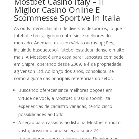
Mostbet Casino Italy – Il
Miglior Casinò Online E
Scommesse Sportive In Italia
As odds oferecidas afin de diversos desportos, lo que
futebol e ténis, figuram entre since melhores do
mercado. Ademais, existem várias outras opções,
incluindo basquetebol, futebol estadounidense e muito
mais. A Mostbet é uma casa para“ „apostas com sede
em Chipre, operando desde 2009, e é de propriedade
ag Venson Ltd. Ao longo dos anos, consolidou-se
como alguma das principais referências do setor.
Buscando oferecer since melhores opções em
virtude de você, a Mostbet Brasil disponibiliza
experiencias de cadastro variadas, tendo cinco
possibilidades ao todo.
A seção para cassinos ao listo na Mostbet é muito
vasta, possuindo uma seleção sobre 24
fornecedores sobre software, como Development