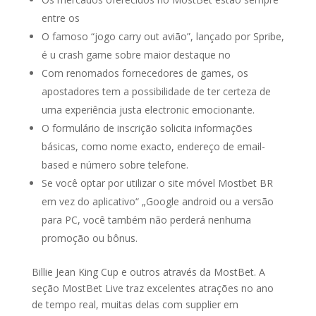
entre os
O famoso “jogo carry out avião”, lançado por Spribe,
é u crash game sobre maior destaque no
Com renomados fornecedores de games, os
apostadores tem a possibilidade de ter certeza de
uma experiência justa electronic emocionante.
O formulário de inscrição solicita informações
básicas, como nome exacto, endereço de email-
based e número sobre telefone.
Se você optar por utilizar o site móvel Mostbet BR
em vez do aplicativo“ „Google android ou a versão
para PC, você também não perderá nenhuma
promoção ou bônus.
Billie Jean King Cup e outros através da MostBet. A
seção MostBet Live traz excelentes atrações no ano
de tempo real, muitas delas com supplier em