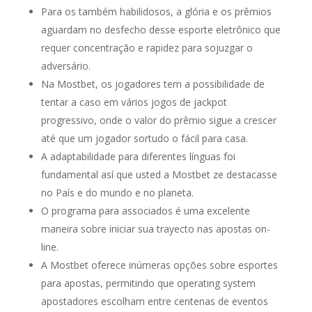
Para os também habilidosos, a glória e os prêmios
aguardam no desfecho desse esporte eletrônico que
requer concentração e rapidez para sojuzgar o
adversário.
Na Mostbet, os jogadores tem a possibilidade de
tentar a caso em vários jogos de jackpot
progressivo, onde o valor do prêmio sigue a crescer
até que um jogador sortudo o fácil para casa.
A adaptabilidade para diferentes línguas foi
fundamental así que usted a Mostbet ze destacasse
no País e do mundo e no planeta.
O programa para associados é uma excelente
maneira sobre iniciar sua trayecto nas apostas on-
line.
A Mostbet oferece inúmeras opções sobre esportes
para apostas, permitindo que operating system
apostadores escolham entre centenas de eventos