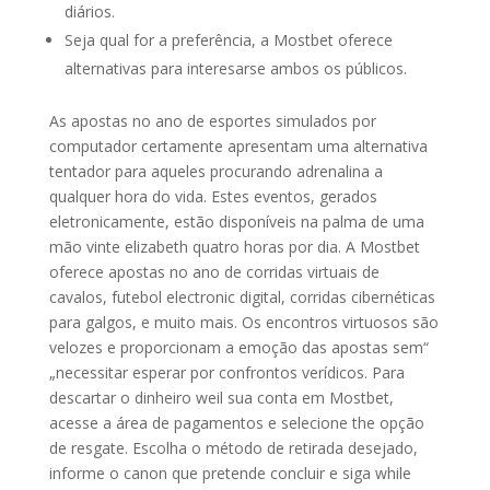
diários.
Seja qual for a preferência, a Mostbet oferece
alternativas para interesarse ambos os públicos.
As apostas no ano de esportes simulados por
computador certamente apresentam uma alternativa
tentador para aqueles procurando adrenalina a
qualquer hora do vida. Estes eventos, gerados
eletronicamente, estão disponíveis na palma de uma
mão vinte elizabeth quatro horas por dia. A Mostbet
oferece apostas no ano de corridas virtuais de
cavalos, futebol electronic digital, corridas cibernéticas
para galgos, e muito mais. Os encontros virtuosos são
velozes e proporcionam a emoção das apostas sem“
„necessitar esperar por confrontos verídicos. Para
descartar o dinheiro weil sua conta em Mostbet,
acesse a área de pagamentos e selecione the opção
de resgate. Escolha o método de retirada desejado,
informe o canon que pretende concluir e siga while