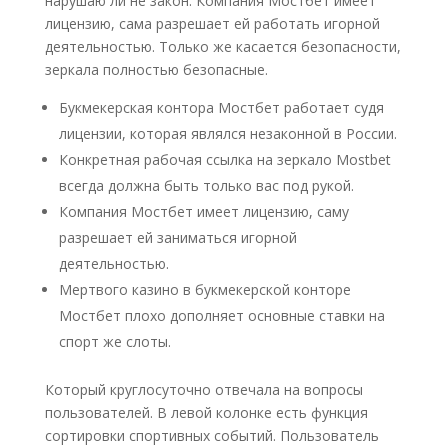
нарушаю ли не закон. Компания Мостбет имеет
лицензию, сама разрешает ей работать игорной
деятельностью. Только же касается безопасности,
зеркала полностью безопасные.
Букмекерская контора Мостбет работает судя
лицензии, которая являлся незаконной в России.
Конкретная рабочая ссылка на зеркало Mostbet
всегда должна быть только вас под рукой.
Компания Мостбет имеет лицензию, саму
разрешает ей заниматься игорной
деятельностью.
Мертвого казино в букмекерской конторе
Мостбет плохо дополняет основные ставки на
спорт же слоты.
Который круглосуточно отвечала на вопросы
пользователей. В левой колонке есть функция
сортировки спортивных событий. Пользователь