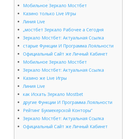
Мобильное Зеркало Мостбет
Казино только Live Игры
Линия Live
„мостбет Зеркало Рабочее а Сегодня
Зеркало Мостбет: Актуальная Ссылка
старые Функции И Программа Лояльности
Официальный Сайт же Личный Кабинет
Мобильное Зеркало Мостбет
Зеркало Мостбет: Актуальная Ссылка
Казино же Live Игры
Линия Live
как Искать Зеркало Mostbet
другие Функции И Программа Лояльности
Рейтинг Букмекерской Конторы“
Зеркало Мостбет: Актуальная Ссылка
Официальный Сайт же Личный Кабинет