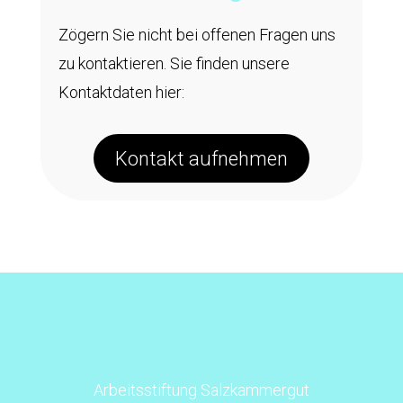
Zögern Sie nicht bei offenen Fragen uns
zu kontaktieren. Sie finden unsere
Kontaktdaten hier:
Kontakt aufnehmen
Arbeitsstiftung Salzkammergut