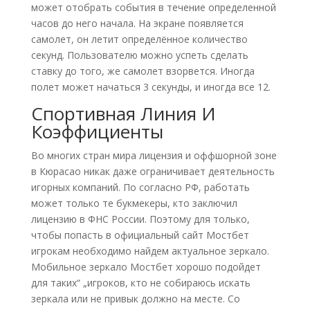
может отобрать события в течение определенной
часов до него начала. На экране появляется
самолет, он летит определённое количество
секунд. Пользователю можно успеть сделать
ставку до того, же самолет взорвется. Иногда
полет может начаться 3 секунды, и иногда все 12.
Спортивная Линия И
Коэффициенты
Во многих стран мира лицензия и оффшорной зоне
в Кюрасао никак даже ограничивает деятельность
игорных компаний. По согласно РФ, работать
может только те букмекеры, кто заключил
лицензию в ФНС России. Поэтому для только,
чтобы попасть в официальный сайт Мостбет
игрокам необходимо найдем актуальное зеркало.
Мобильное зеркало Мостбет хорошо подойдет
для таких“ „игроков, кто не собираюсь искать
зеркала или не привык должно на месте. Со