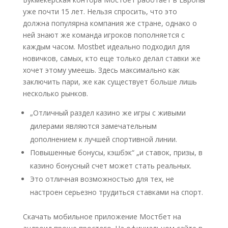
уже почти 15 лет. Нельзя спросить, что это
должна популярна компания же стране, однако о
ней знают же команда игроков пополняется с
каждым часом. Mostbet идеально подходил для
новичков, самых, кто еще только делал ставки же
хочет этому умеешь. Здесь максимально как
заключить пари, же как существует больше лишь
несколько рынков.
„Отличный раздел казино же игры с живыми
дилерами являются замечательным
дополнением к лучшей спортивной линии.
Повышенные бонусы, кэшбэк“ „и ставок, призы, в
казино бонусный счет может стать реальных.
Это отличная возможностью для тех, не
настроен серьезно трудиться ставками на спорт.
Скачать мобильное приложение Мостбет на