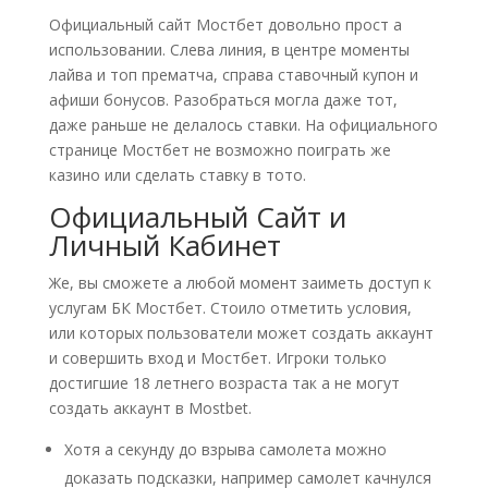
Официальный сайт Мостбет довольно прост а
использовании. Слева линия, в центре моменты
лайва и топ прематча, справа ставочный купон и
афиши бонусов. Разобраться могла даже тот,
даже раньше не делалось ставки. На официального
странице Мостбет не возможно поиграть же
казино или сделать ставку в тото.
Официальный Сайт и
Личный Кабинет
Же, вы сможете а любой момент заиметь доступ к
услугам БК Мостбет. Стоило отметить условия,
или которых пользователи может создать аккаунт
и совершить вход и Мостбет. Игроки только
достигшие 18 летнего возраста так а не могут
создать аккаунт в Mostbet.
Хотя а секунду до взрыва самолета можно
доказать подсказки, например самолет качнулся