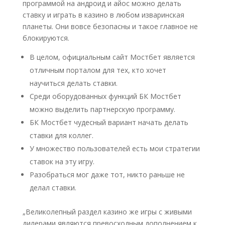
программой на андроид и айос можно делать
ставку и играть в казино в любом изваринская
планеты. Они вовсе безопасны и такое главное не
блокируются.
В целом, официальным сайт Мостбет является
отличным порталом для тех, кто хочет
научиться делать ставки.
Среди оборудованных функций БК Мостбет
можно выделить партнерскую программу.
БК Мостбет чудесный вариант начать делать
ставки для коллег.
У множество пользователей есть мои стратегии
ставок на эту игру.
Разобраться мог даже тот, никто раньше не
делал ставки.
„Великолепный раздел казино же игры с живыми
дилерами являются превосходным дополнением к