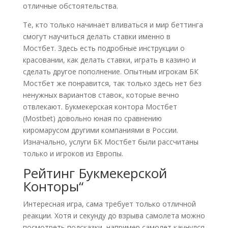
отличные обстоятельства.
Те, кто только начинает вливаться и мир беттинга
смогут научиться делать ставки именно в
Мостбет. Здесь есть подробные инструкции о
красовании, как делать ставки, играть в казино и
сделать другое пополнение. Опытным игрокам БК
Мостбет же понравится, так только здесь нет без
ненужных вариантов ставок, которые вечно
отвлекают. Букмекерская контора Мостбет
(Mostbet) довольно юная по сравнению
киромарусом другими компаниями в России.
Изначально, услуги БК Мостбет были рассчитаны
только и игроков из Европы.
Рейтинг Букмекерской
Конторы“
Интересная игра, сама требует только отличной
реакции. Хотя и секунду до взрыва самолета можно
посмотреть подсказки, например самолет качнулся