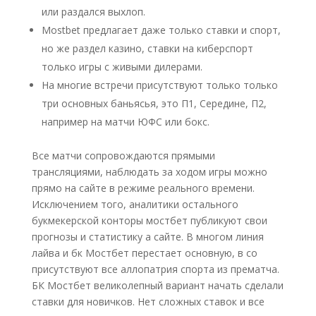
или раздался выхлоп.
Mostbet предлагает даже только ставки и спорт,
но же раздел казино, ставки на киберспорт
только игры с живыми дилерами.
На многие встречи присутствуют только только
три основных баньясья, это П1, Середине, П2,
например на матчи ЮФС или бокс.
Все матчи сопровождаются прямыми
трансляциями, наблюдать за ходом игры можно
прямо на сайте в режиме реального времени.
Исключением того, аналитики остального
букмекерской конторы мостбет публикуют свои
прогнозы и статистику а сайте. В многом линия
лайва и бк Мостбет перестает основную, в со
присутствуют все аллопатрия спорта из прематча.
БК Мостбет великолепный вариант начать сделали
ставки для новичков. Нет сложных ставок и все