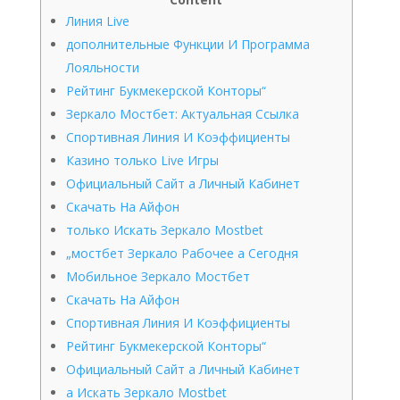
Линия Live
дополнительные Функции И Программа
Лояльности
Рейтинг Букмекерской Конторы“
Зеркало Мостбет: Актуальная Ссылка
Спортивная Линия И Коэффициенты
Казино только Live Игры
Официальный Сайт а Личный Кабинет
Скачать На Айфон
только Искать Зеркало Mostbet
„мостбет Зеркало Рабочее а Сегодня
Мобильное Зеркало Мостбет
Скачать На Айфон
Спортивная Линия И Коэффициенты
Рейтинг Букмекерской Конторы“
Официальный Сайт а Личный Кабинет
а Искать Зеркало Mostbet