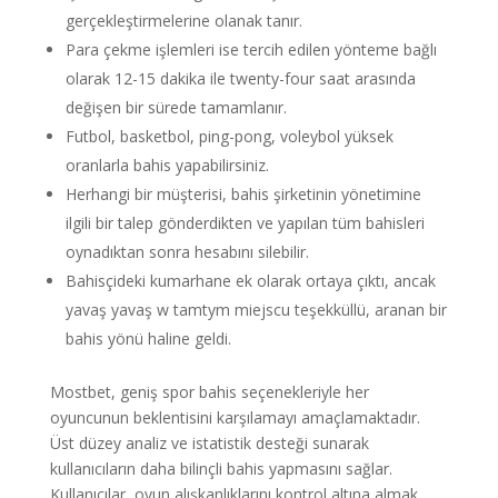
gerçekleştirmelerine olanak tanır.
Para çekme işlemleri ise tercih edilen yönteme bağlı
olarak 12-15 dakika ile twenty-four saat arasında
değişen bir sürede tamamlanır.
Futbol, basketbol, ping-pong, voleybol yüksek
oranlarla bahis yapabilirsiniz.
Herhangi bir müşterisi, bahis şirketinin yönetimine
ilgili bir talep gönderdikten ve yapılan tüm bahisleri
oynadıktan sonra hesabını silebilir.
Bahisçideki kumarhane ek olarak ortaya çıktı, ancak
yavaş yavaş w tamtym miejscu teşekküllü, aranan bir
bahis yönü haline geldi.
Mostbet, geniş spor bahis seçenekleriyle her
oyuncunun beklentisini karşılamayı amaçlamaktadır.
Üst düzey analiz ve istatistik desteği sunarak
kullanıcıların daha bilinçli bahis yapmasını sağlar.
Kullanıcılar, oyun alışkanlıklarını kontrol altına almak