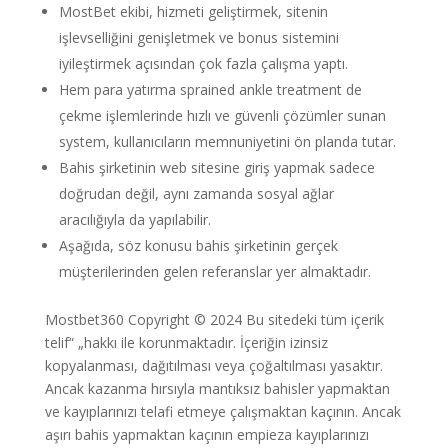
MostBet ekibi, hizmeti geliştirmek, sitenin
işlevselliğini genişletmek ve bonus sistemini
iyileştirmek açısından çok fazla çalışma yaptı.
Hem para yatırma sprained ankle treatment de
çekme işlemlerinde hızlı ve güvenli çözümler sunan
system, kullanıcıların memnuniyetini ön planda tutar.
Bahis şirketinin web sitesine giriş yapmak sadece
doğrudan değil, aynı zamanda sosyal ağlar
aracılığıyla da yapılabilir.
Aşağıda, söz konusu bahis şirketinin gerçek
müşterilerinden gelen referanslar yer almaktadır.
Mostbet360 Copyright © 2024 Bu sitedeki tüm içerik
telif“ „hakkı ile korunmaktadır. İçeriğin izinsiz
kopyalanması, dağıtılması veya çoğaltılması yasaktır.
Ancak kazanma hırsıyla mantıksız bahisler yapmaktan
ve kayıplarınızı telafi etmeye çalışmaktan kaçının. Ancak
aşırı bahis yapmaktan kaçının empieza kayıplarınızı