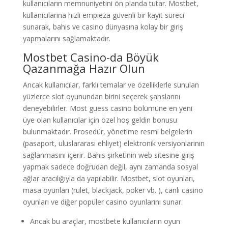
kullanıcıların memnuniyetini ön planda tutar. Mostbet,
kullanıcılarına hızlı empieza güvenli bir kayıt süreci
sunarak, bahis ve casino dünyasına kolay bir giriş
yapmalarını sağlamaktadır.
Mostbet Casino-da Böyük
Qazanmağa Hazır Olun
Ancak kullanıcılar, farklı temalar ve özelliklerle sunulan
yüzlerce slot oyunundan birini seçerek şanslarını
deneyebilirler. Most guess casino bölümüne en yeni
üye olan kullanıcılar için özel hoş geldin bonusu
bulunmaktadır. Prosedür, yönetime resmi belgelerin
(pasaport, uluslararası ehliyet) elektronik versiyonlarının
sağlanmasını içerir. Bahis şirketinin web sitesine giriş
yapmak sadece doğrudan değil, aynı zamanda sosyal
ağlar aracılığıyla da yapılabilir. Mostbet, slot oyunları,
masa oyunları (rulet, blackjack, poker vb. ), canlı casino
oyunları ve diğer popüler casino oyunlarını sunar.
Ancak bu araçlar, mostbete kullanıcıların oyun