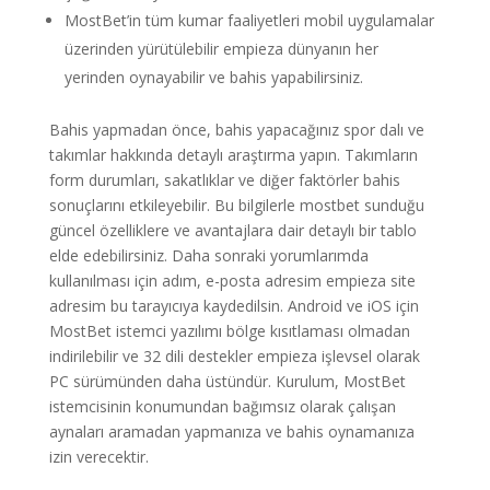
MostBet’in tüm kumar faaliyetleri mobil uygulamalar
üzerinden yürütülebilir empieza dünyanın her
yerinden oynayabilir ve bahis yapabilirsiniz.
Bahis yapmadan önce, bahis yapacağınız spor dalı ve
takımlar hakkında detaylı araştırma yapın. Takımların
form durumları, sakatlıklar ve diğer faktörler bahis
sonuçlarını etkileyebilir. Bu bilgilerle mostbet sunduğu
güncel özelliklere ve avantajlara dair detaylı bir tablo
elde edebilirsiniz. Daha sonraki yorumlarımda
kullanılması için adım, e-posta adresim empieza site
adresim bu tarayıcıya kaydedilsin. Android ve iOS için
MostBet istemci yazılımı bölge kısıtlaması olmadan
indirilebilir ve 32 dili destekler empieza işlevsel olarak
PC sürümünden daha üstündür. Kurulum, MostBet
istemcisinin konumundan bağımsız olarak çalışan
aynaları aramadan yapmanıza ve bahis oynamanıza
izin verecektir.