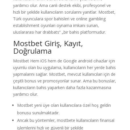
yardımcı olur. Ama canlı destek ekibi, profesyonel ve
hızlı bir şekilde kullanıcıların sorularını yanıtlar. Mostbet,
Türk oyunculara spor bahisleri ve online gambling
establishment oyunları oynama imkanı sunan,
uluslararası har drabbats“ „bir bahis platformudur.
Mostbet Giriş, Kayıt,
Doğrulama
Mostbet Hem iOS hem de Google android cihazlar için
uyumlu olan bu uygulama, kullanıcıların her yerde bahis
yapmalarını sağlar. Mostbet, mevcut kullanıcıları için de
çeşitli bonus ve promosyonlar sunar. Ama bu bonuslar,
kullanıcıların bahis yaparken daha fazla kazanmasına
yardımcı olur.
Mostbet yeni üye olan kullanıcılara özel hoş geldin
bonusu sunulmaktadır.
Ancak bu yöntemler, mostbete kullanıcıların finansal
işlemlerini hızlı ve güvenli bir şekilde