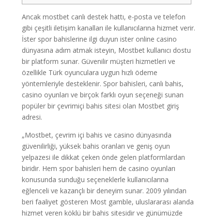
Ancak mostbet canlı destek hattı, e-posta ve telefon
gibi çeşitli iletişim kanalları ile kullanıcılarına hizmet verir.
İster spor bahislerine ilgi duyun ister online casino
dünyasına adım atmak isteyin, Mostbet kullanıcı dostu
bir platform sunar. Güvenilir müşteri hizmetleri ve
özellikle Türk oyunculara uygun hızlı ödeme
yöntemleriyle desteklenir. Spor bahisleri, canlı bahis,
casino oyunları ve birçok farklı oyun seçeneği sunan
popüler bir çevrimiçi bahis sitesi olan Mostbet giriş
adresi.
„Mostbet, çevrim içi bahis ve casino dünyasında
güvenilirliği, yüksek bahis oranları ve geniş oyun
yelpazesi ile dikkat çeken önde gelen platformlardan
biridir. Hem spor bahisleri hem de casino oyunları
konusunda sunduğu seçeneklerle kullanıcılarına
eğlenceli ve kazançlı bir deneyim sunar. 2009 yılından
beri faaliyet gösteren Most gamble, uluslararası alanda
hizmet veren köklü bir bahis sitesidir ve günümüzde