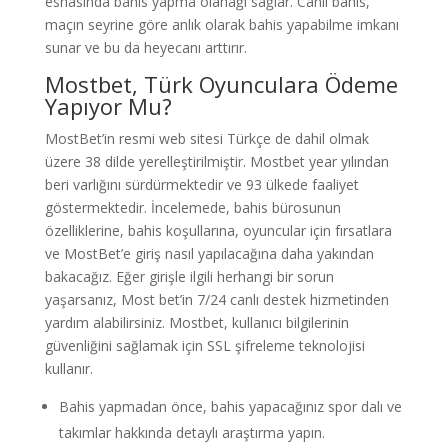
esnasında bahis yapma olanağı sağlar. Canlı bahis,
maçın seyrine göre anlık olarak bahis yapabilme imkanı
sunar ve bu da heyecanı arttırır.
Mostbet, Türk Oyunculara Ödeme
Yapıyor Mu?
MostBet’in resmi web sitesi Türkçe de dahil olmak
üzere 38 dilde yerelleştirilmiştir. Mostbet year yılından
beri varlığını sürdürmektedir ve 93 ülkede faaliyet
göstermektedir. İncelemede, bahis bürosunun
özelliklerine, bahis koşullarına, oyuncular için fırsatlara
ve MostBet’e giriş nasıl yapılacağına daha yakından
bakacağız. Eğer girişle ilgili herhangi bir sorun
yaşarsanız, Most bet’in 7/24 canlı destek hizmetinden
yardım alabilirsiniz. Mostbet, kullanıcı bilgilerinin
güvenliğini sağlamak için SSL şifreleme teknolojisi
kullanır.
Bahis yapmadan önce, bahis yapacağınız spor dalı ve
takımlar hakkında detaylı araştırma yapın.