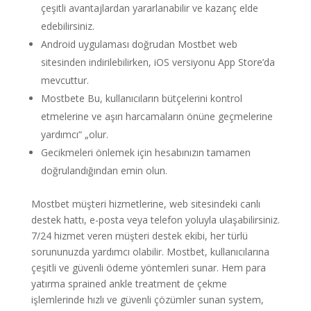
çeşitli avantajlardan yararlanabilir ve kazanç elde
edebilirsiniz.
Android uygulaması doğrudan Mostbet web
sitesinden indirilebilirken, iOS versiyonu App Store’da
mevcuttur.
Mostbete Bu, kullanıcıların bütçelerini kontrol
etmelerine ve aşırı harcamaların önüne geçmelerine
yardımcı“ „olur.
Gecikmeleri önlemek için hesabınızın tamamen
doğrulandığından emin olun.
Mostbet müşteri hizmetlerine, web sitesindeki canlı
destek hattı, e-posta veya telefon yoluyla ulaşabilirsiniz.
7/24 hizmet veren müşteri destek ekibi, her türlü
sorununuzda yardımcı olabilir. Mostbet, kullanıcılarına
çeşitli ve güvenli ödeme yöntemleri sunar. Hem para
yatırma sprained ankle treatment de çekme
işlemlerinde hızlı ve güvenli çözümler sunan system,