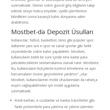
sunmaktadır. Sitenin sobre güncel giriş bilgilerini takip
ederek siteye hızlıca erişebilir, üyelik işlemlerinizi
bitirdikten sonra kazançlı bahis dünyasına adım
atabilirsiniz.
Mostbet-də Depozit Üsulları
Kullanıcılar, futbol, basketbol, tenis gibi popüler spor
dallarının yanı sıra e-spor ve sanal sporlar gibi farklı
seçeneklerde sobre bahis yapabilirler. Mostbet,
kullanıcıların belirli bir süre içinde eine kadar para
yatırabileceklerini sınırlamalarına olanak tanır. Mostbete
Bu, kullanıcıların bütçelerini kontrol etmelerine ve aşırı
harcamaların önüne geçmelerine yardımcı“ „olur.
Mostbet, kullanıcılarının mobil cihazlarından da rahatça
erişim sağlayabilmeleri için mobil uygulama
sunmaktadır.
Kredi kartları, e-cüzdanlar ve banka transferleri gibi
farklı yöntemlerle para yatırma ve çekme işlemleri