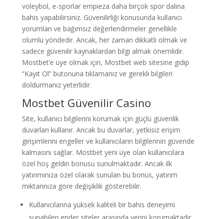
voleybol, e-sporlar empieza daha birçok spor dalına
bahis yapabilirsiniz. Güvenilirliği konusunda kullanıcı
yorumları ve bağımsız değerlendirmeler genellikle
olumlu yöndedir. Ancak, her zaman dikkatli olmak ve
sadece güvenilir kaynaklardan bilgi almak önemlidir.
Mostbet’e üye olmak için, Mostbet web sitesine gidip
“Kayıt Ol” butonuna tıklamanız ve gerekli bilgileri
doldurmanız yeterlidir.
Mostbet Güvenilir Casino
Site, kullanıcı bilgilerini korumak için güçlü güvenlik
duvarları kullanır. Ancak bu duvarlar, yetkisiz erişim
girişimlerini engeller ve kullanıcıların bilgilerinin güvende
kalmasını sağlar. Mostbet yeni üye olan kullanıcılara
özel hoş geldin bonusu sunulmaktadır. Ancak ilk
yatırımınıza özel olarak sunulan bu bonus, yatırım
miktarınıza göre değişiklik gösterebilir.
Kullanıcılarına yüksek kaliteli bir bahis deneyimi
sunabilen ender siteler arasında yerini korumaktadir.