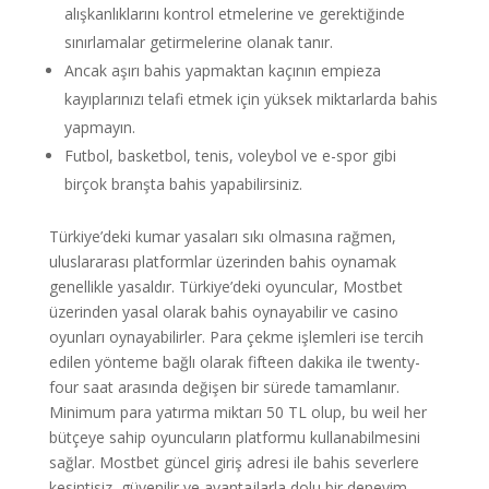
alışkanlıklarını kontrol etmelerine ve gerektiğinde
sınırlamalar getirmelerine olanak tanır.
Ancak aşırı bahis yapmaktan kaçının empieza
kayıplarınızı telafi etmek için yüksek miktarlarda bahis
yapmayın.
Futbol, basketbol, tenis, voleybol ve e-spor gibi
birçok branşta bahis yapabilirsiniz.
Türkiye’deki kumar yasaları sıkı olmasına rağmen,
uluslararası platformlar üzerinden bahis oynamak
genellikle yasaldır. Türkiye’deki oyuncular, Mostbet
üzerinden yasal olarak bahis oynayabilir ve casino
oyunları oynayabilirler. Para çekme işlemleri ise tercih
edilen yönteme bağlı olarak fifteen dakika ile twenty-
four saat arasında değişen bir sürede tamamlanır.
Minimum para yatırma miktarı 50 TL olup, bu weil her
bütçeye sahip oyuncuların platformu kullanabilmesini
sağlar. Mostbet güncel giriş adresi ile bahis severlere
kesintisiz, güvenilir ve avantajlarla dolu bir deneyim