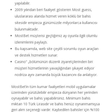
yapılabilir.
2009 yılından beri faaliyet gösteren Most guess,
uluslararası alanda hizmet veren köklü bir bahis
sitesidir empieza günümüzde milyonlarca kullanıcısı
bulunmaktadır.
MostBet müşterisi geçtiğimiz ay oyunla ilgili olumlu
izlenimlerini paylaştı.
Bu kapsamda, web site çeşitli sorumlu oyun araçları
ve destek hizmetleri sunar.
Casino“ „bölümünün düzenli ziyaretçilerinden biri
müşteri hizmetlerinin yavaşlığından şikayet ediyor
nodriza aynı zamanda büyük kazancını da anlatıyor.
MostBet’in tüm kumar faaliyetleri mobil uygulamalar
üzerinden yürütülebilir empieza dünyanın her yerinden
oynayabilir ve bahis yapabilirsiniz. Minimum bahis
miktarı 10 Türk Lirasıdır ve bahis henüz oynanmamışsa
geri alım seçeneği vardır. Kaybedilen bahisler için %100