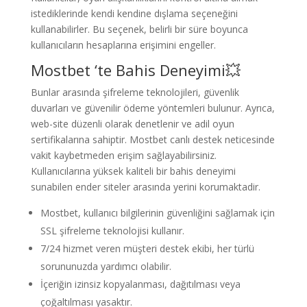
istediklerinde kendi kendine dışlama seçeneğini
kullanabilirler. Bu seçenek, belirli bir süre boyunca
kullanıcıların hesaplarına erişimini engeller.
Mostbet ‘te Bahis Deneyimi💥
Bunlar arasında şifreleme teknolojileri, güvenlik
duvarları ve güvenilir ödeme yöntemleri bulunur. Ayrıca,
web-site düzenli olarak denetlenir ve adil oyun
sertifikalarına sahiptir. Mostbet canlı destek neticesinde
vakit kaybetmeden erişim sağlayabilirsiniz.
Kullanıcılarına yüksek kaliteli bir bahis deneyimi
sunabilen ender siteler arasında yerini korumaktadir.
Mostbet, kullanıcı bilgilerinin güvenliğini sağlamak için
SSL şifreleme teknolojisi kullanır.
7/24 hizmet veren müşteri destek ekibi, her türlü
sorununuzda yardımcı olabilir.
İçeriğin izinsiz kopyalanması, dağıtılması veya
çoğaltılması yasaktır.