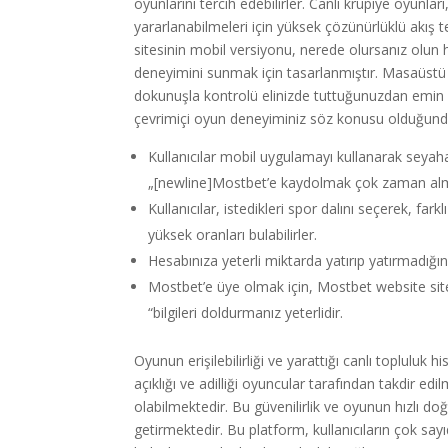
oyunlarını tercih edebilirler. Canlı krupiye oyunla
yararlanabilmeleri için yüksek çözünürlüklü akış 
sitesinin mobil versiyonu, nerede olursanız olun
deneyimini sunmak için tasarlanmıştır. Masaüstü s
dokunuşla kontrolü elinizde tuttuğunuzdan emin ol
çevrimiçi oyun deneyiminiz söz konusu olduğunda
Kullanıcılar mobil uygulamayı kullanarak seyaha
„[newline]Mostbet’e kaydolmak çok zaman almay
Kullanıcılar, istedikleri spor dalını seçerek, fark
yüksek oranları bulabilirler.
Hesabınıza yeterli miktarda yatırıp yatırmadığın
Mostbet’e üye olmak için, Mostbet website site
“bilgileri doldurmanız yeterlidir.
Oyunun erişilebilirliği ve yarattığı canlı topluluk hi
açıklığı ve adilliği oyuncular tarafından takdir ed
olabilmektedir. Bu güvenilirlik ve oyunun hızlı doğ
getirmektedir. Bu platform, kullanıcıların çok say