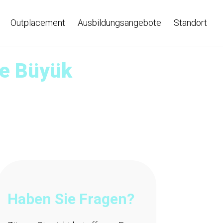
Outplacement
Ausbildungsangebote
Standort
Ve Büyük
Haben Sie Fragen?