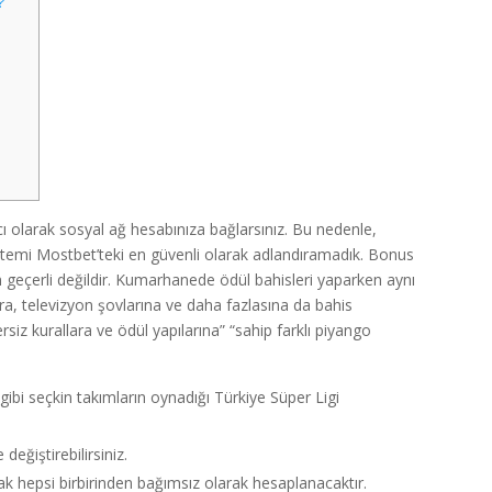
?
lıcı olarak sosyal ağ hesabınıza bağlarsınız. Bu nedenle,
öntemi Mostbet’teki en güvenli olarak adlandıramadık. Bonus
n geçerli değildir. Kumarhanede ödül bahisleri yaparken aynı
ylara, televizyon şovlarına ve daha fazlasına da bahis
siz kurallara ve ödül yapılarına” “sahip farklı piyango
ibi seçkin takımların oynadığı Türkiye Süper Ligi
 değiştirebilirsiniz.
ncak hepsi birbirinden bağımsız olarak hesaplanacaktır.