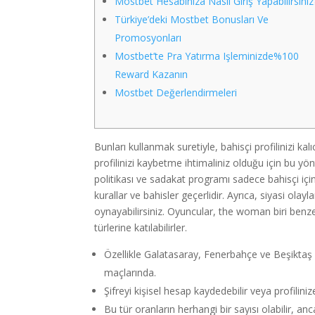
Mostbet Hesabınıza Nasıl Giriş Yapabilirsiniz
Türkiye’deki Mostbet Bonusları Ve
Promosyonları
Mostbet’te Pra Yatırma Işleminizde%100
Reward Kazanın
Mostbet Değerlendirmeleri
Bunları kullanmak suretiyle, bahisçi profilinizi ka
profilinizi kaybetme ihtimaliniz olduğu için bu y
politikası ve sadakat programı sadece bahisçi içi
kurallar ve bahisler geçerlidir. Ayrıca, siyasi ola
oynayabilirsiniz. Oyuncular, the woman biri benzer
türlerine katılabilirler.
Özellikle Galatasaray, Fenerbahçe ve Beşiktaş g
maçlarında.
Şifreyi kişisel hesap kaydedebilir veya profilinize
Bu tür oranların herhangi bir sayısı olabilir, a