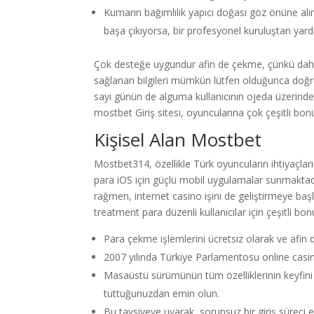
Kumarın bağımlılık yapıcı doğası göz önüne alınd
başa çıkıyorsa, bir profesyonel kuruluştan yard
Çok desteğe uygundur afin de çekme, çünkü daha iy
sağlanan bilgileri mümkün lütfen olduğunca doğru 
sayı günün de alguma kullanıcının ojeda üzerinde 
mostbet Giriş sitesi, oyuncularına çok çeşitli bo
Kişisel Alan Mostbet
Mostbet314, özellikle Türk oyuncuların ihtiyaçla
para iOS için güçlü mobil uygulamalar sunmaktad
rağmen, internet casino işini de geliştirmeye ba
treatment para düzenli kullanıcılar için çeşitli b
Para çekme işlemlerini ücretsiz olarak ve afin 
2007 yılında Türkiye Parlamentosu online casino
Masaüstü sürümünün tüm özelliklerinin keyfini ç
tuttuğunuzdan emin olun.
Bu tavsiyeye uyarak, sorunsuz bir giriş süreci 