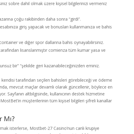
niz sobre dahil olmak üzere kişisel bilgilerinizi vermeniz
zarına çoğu rakibinden daha sonra “girdi”.
esabınıza giriş yapacak ve bonusları kullanmanıza ve bahis
ontainer ve diğer spor dallarına bahis oynayabilirsiniz.
rafından lisanslanmıştır comienza tüm kumar yasa ve
unsuz bir” “şekilde geri kazanabileceğinizden eminiz.
kendisi tarafından seçilen bahisleri görebileceği ve ödeme
ında, mevcut maçlar devamlı olarak güncellenir, böylece en
r. Sayfanın altbilgisinde, kullanıcının destek hizmetine
MostBet’in müşterilerinin tüm kişisel bilgileri şifreli kanallar
r Mı?
mak isterlerse, Mostbet-27 Casino’nun canlı krupiye