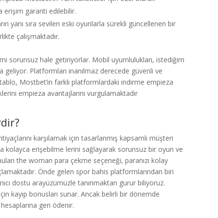
rişim garanti edilebilir.
rın yanı sıra sevilen eski oyunlarla sürekli güncellenen bir
likte çalışmaktadır.
 sorunsuz hale getiriyorlar. Mobil uyumlulukları, istediğim
geliyor. Platformları inanılmaz derecede güvenli ve
blo, Mostbet’in farklı platformlardaki indirme empieza
klerini empieza avantajlarını vurgulamaktadır
dir?
tiyaçlarını karşılamak için tasarlanmış kapsamlı müşteri
ıma kolayca erişebilme lerini sağlayarak sorunsuz bir oyun ve
nulan the woman para çekme seçeneği, paranızı kolay
çlamaktadır. Önde gelen spor bahis platformlarından biri
lanıcı dostu arayüzümüzle tanınmaktan gurur biliyoruz.
i için kayıp bonusları sunar. Ancak belirli bir dönemde
n hesaplarına geri ödenir.