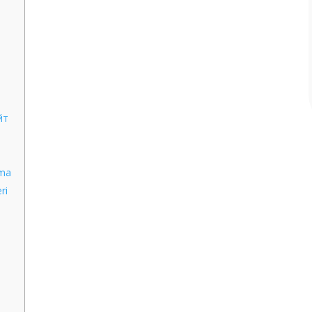
йт
ama
ri