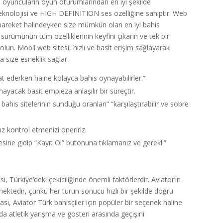
rı, oyuncuların oyun oturumlarından en iyi şekilde
teknolojisi ve HIGH DEFINITION ses özelliğine sahiptir. Web
 hareket halindeyken size mümkün olan en iyi bahis
ürümünün tüm özelliklerinin keyfini çıkarın ve tek bir
un. Mobil web sitesi, hızlı ve basit erişim sağlayarak
 size esneklik sağlar.
t ederken haine kolayca bahis oynayabilirler.“
acak basit empieza anlaşılır bir süreçtir.
lı bahis sitelerinin sunduğu oranları” “karşılaştırabilir ve sobre
ız kontrol etmenizi öneririz.
sine gidip “Kayıt Ol” butonuna tıklamanız ve gerekli”
ssi, Türkiye’deki çekiciliğinde önemli faktörlerdir. Aviator’ın
ilmektedir, çünkü her turun sonucu hızlı bir şekilde doğru
ası, Aviator Türk bahisçiler için popüler bir seçenek haline
ıda atletik yarışma ve gösteri arasında geçişini