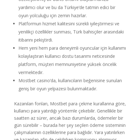
yardımcı olur ve bu da Türkiye’de tatmin edici bir
oyun yolculuğu için zemin hazırlar.
Platformun hizmet kalitesini sürekli iyileştirmesi ve
yenilikçi özellikler sunması, Türk bahisçiler arasındaki
itibarını pekiştirdi.
Hem yeni hem para deneyimli oyuncular için kullanımı
kolaylaştıran kullanıcı dostu tasarımı neticesinde
platform, müşteri memnuniyetine yüksek öncelik
vermektedir.
Mostbet casino’da, kullanıcıların beğenisine sunulan
geniş bir oyun yelpazesi bulunmaktadır.
Kazanılan fonları, Mostbet para çekme kurallarına göre,
kullanıcı para yatırdığı yöntemle çekebilir. Genellikle bir
saatten az sürer, ancak bazı durumlarda, ödemeler bir
gün sürebilir – burada her şey seçilen ödeme sisteminin
çalışmalarının özelliklerine para bağlıdır. Yara yatırılırken
ve kazanılan afin de çekilirken komisyonu alınmıyor.