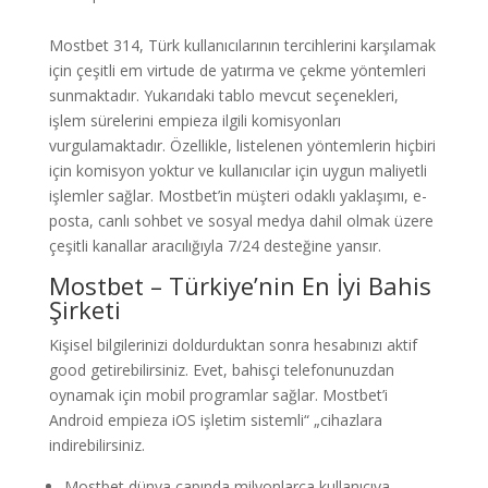
Mostbet 314, Türk kullanıcılarının tercihlerini karşılamak
için çeşitli em virtude de yatırma ve çekme yöntemleri
sunmaktadır. Yukarıdaki tablo mevcut seçenekleri,
işlem sürelerini empieza ilgili komisyonları
vurgulamaktadır. Özellikle, listelenen yöntemlerin hiçbiri
için komisyon yoktur ve kullanıcılar için uygun maliyetli
işlemler sağlar. Mostbet’in müşteri odaklı yaklaşımı, e-
posta, canlı sohbet ve sosyal medya dahil olmak üzere
çeşitli kanallar aracılığıyla 7/24 desteğine yansır.
Mostbet – Türkiye’nin En İyi Bahis
Şirketi
Kişisel bilgilerinizi doldurduktan sonra hesabınızı aktif
good getirebilirsiniz. Evet, bahisçi telefonunuzdan
oynamak için mobil programlar sağlar. Mostbet’i
Android empieza iOS işletim sistemli“ „cihazlara
indirebilirsiniz.
Mostbet dünya çapında milyonlarca kullanıcıya