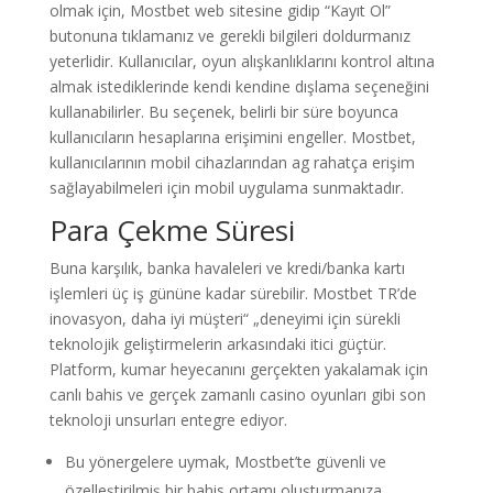
olmak için, Mostbet web sitesine gidip “Kayıt Ol”
butonuna tıklamanız ve gerekli bilgileri doldurmanız
yeterlidir. Kullanıcılar, oyun alışkanlıklarını kontrol altına
almak istediklerinde kendi kendine dışlama seçeneğini
kullanabilirler. Bu seçenek, belirli bir süre boyunca
kullanıcıların hesaplarına erişimini engeller. Mostbet,
kullanıcılarının mobil cihazlarından ag rahatça erişim
sağlayabilmeleri için mobil uygulama sunmaktadır.
Para Çekme Süresi
Buna karşılık, banka havaleleri ve kredi/banka kartı
işlemleri üç iş gününe kadar sürebilir. Mostbet TR’de
inovasyon, daha iyi müşteri“ „deneyimi için sürekli
teknolojik geliştirmelerin arkasındaki itici güçtür.
Platform, kumar heyecanını gerçekten yakalamak için
canlı bahis ve gerçek zamanlı casino oyunları gibi son
teknoloji unsurları entegre ediyor.
Bu yönergelere uymak, Mostbet’te güvenli ve
özelleştirilmiş bir bahis ortamı oluşturmanıza