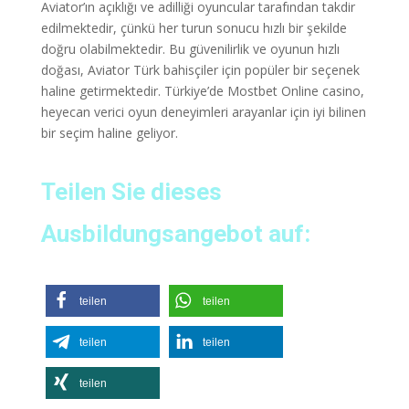
Aviator’ın açıklığı ve adilliği oyuncular tarafından takdir
edilmektedir, çünkü her turun sonucu hızlı bir şekilde
doğru olabilmektedir. Bu güvenilirlik ve oyunun hızlı
doğası, Aviator Türk bahisçiler için popüler bir seçenek
haline getirmektedir. Türkiye’de Mostbet Online casino,
heyecan verici oyun deneyimleri arayanlar için iyi bilinen
bir seçim haline geliyor.
Teilen Sie dieses
Ausbildungsangebot auf:
teilen
teilen
teilen
teilen
teilen