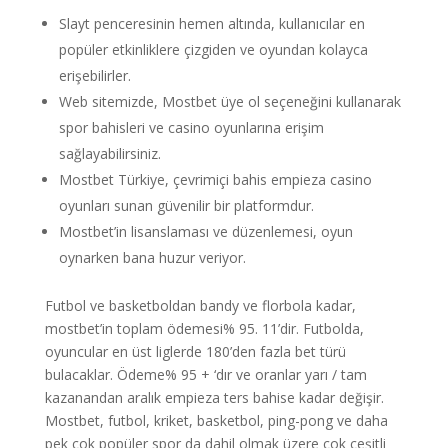
Slayt penceresinin hemen altında, kullanıcılar en
popüler etkinliklere çizgiden ve oyundan kolayca
erişebilirler.
Web sitemizde, Mostbet üye ol seçeneğini kullanarak
spor bahisleri ve casino oyunlarına erişim
sağlayabilirsiniz.
Mostbet Türkiye, çevrimiçi bahis empieza casino
oyunları sunan güvenilir bir platformdur.
Mostbet’in lisanslaması ve düzenlemesi, oyun
oynarken bana huzur veriyor.
Futbol ve basketboldan bandy ve florbola kadar,
mostbet’in toplam ödemesi% 95. 11’dir. Futbolda,
oyuncular en üst liglerde 180’den fazla bet türü
bulacaklar. Ödeme% 95 + ‘dır ve oranlar yarı / tam
kazanandan aralık empieza ters bahise kadar değişir.
Mostbet, futbol, kriket, basketbol, ping-pong ve daha
pek çok popüler spor da dahil olmak üzere çok çeşitli