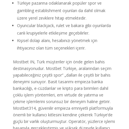
Türkiye pazarına odaklanarak popüler spor ve
gambling establishment oyunları da dahil olmak
üzere yerel zevklere hitap etmektedir.
Oyuncular blackjack, rulet ve bakara gibi oyunlarda
canlı krupiyelerle etkileşime geçebilirler.
Kişisel dolap alanı, hesabınızı yönetmek için
ihtiyacınız olan tüm seçenekleri içerir.
Mostbet IN, Türk müşteriler için önde gelen bahis
destinasyonudur. Mostbet Türkiye, aralarından seçim
yapabileceğiniz çeşitli spor“ „dalları ile çeşitli bir bahis
deneyimi sunuyor. Basit tasarımı empieza banka
bankacılığı, e-cüzdanlar ve kripto para birimleri dahil
çoklu işlem yöntemleri, em virtude de yatırma ve
çekme işlemlerini sorunsuz bir deneyim haline getirir.
Mostbet314, güvenilir empieza emniyetli platformuyla
önemli bir kullanıcı kitlesini kendine çekerek Türkiye’de
güçlü bir varlık oluşturmuştur. Operatör, yüzlerce işlemi
başarıyla gerçekleştirmiş ve yüksek düzeyde kullanıcı