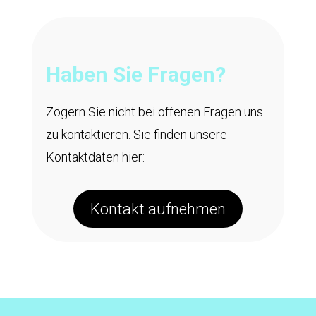
Haben Sie Fragen?
Zögern Sie nicht bei offenen Fragen uns
zu kontaktieren. Sie finden unsere
Kontaktdaten hier:
Kontakt aufnehmen