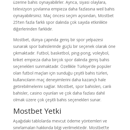
üzerine bahis oynayabilirler. Ayrıca, siyasi olaylara,
televizyon şovlarına empieza daha fazlasına weil bahis
oynayabilirsiniz. Maç öncesi seçim açısından, Mostbet
25’ten fazla farklı spor dalında çok sayıda etkinlikte
diğerlerinden farklıdır.
Mostbet, dünya çapında geniş bir spor yelpazesi
sunarak spor bahislerinde güçlü bir seçenek olarak öne
çıkmaktadır. Futbol, basketbol, ping-pong, voleybol,
kriket empieza daha birçok spor dalında geniş bahis
seçenekleri sunmaktadır. Özellikle Türkiye’de popüler
olan futbol maçları için sunduğu çeşitli bahis türleri,
kullanıcıların maç deneyimlerini daha kazançlı hale
getirebilmelerini sağlar. Mostbet, spor bahisleri, canlı
bahisler, casino oyunları ve çok daha fazlası dahil
olmak üzere çok çeşitli bahis seçenekleri sunar.
Mostbet Yetki
Aşağıdaki tablolarda mevcut ödeme yöntemleri ve
sınırlamaları hakkında bilgi verilmektedir. Mostbet’te