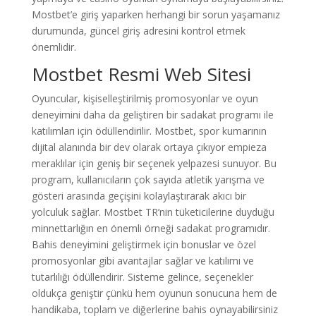
Mostbet’e giriş yaparken herhangi bir sorun yaşamanız
durumunda, güncel giriş adresini kontrol etmek
önemlidir.
Mostbet Resmi Web Sitesi
Oyuncular, kişiselleştirilmiş promosyonlar ve oyun
deneyimini daha da geliştiren bir sadakat programı ile
katılımları için ödüllendirilir. Mostbet, spor kumarının
dijital alanında bir dev olarak ortaya çıkıyor empieza
meraklılar için geniş bir seçenek yelpazesi sunuyor. Bu
program, kullanıcıların çok sayıda atletik yarışma ve
gösteri arasında geçişini kolaylaştırarak akıcı bir
yolculuk sağlar. Mostbet TR’nin tüketicilerine duyduğu
minnettarlığın en önemli örneği sadakat programıdır.
Bahis deneyimini geliştirmek için bonuslar ve özel
promosyonlar gibi avantajlar sağlar ve katılımı ve
tutarlılığı ödüllendirir. Sisteme gelince, seçenekler
oldukça geniştir çünkü hem oyunun sonucuna hem de
handikaba, toplam ve diğerlerine bahis oynayabilirsiniz