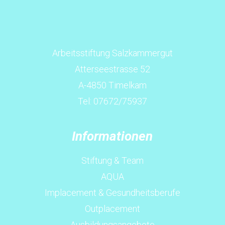
Arbeitsstiftung Salzkammergut
Atterseestrasse 52
A-4850 Timelkam
Tel: 07672/75937
Informationen
Stiftung & Team
AQUA
Implacement & Gesundheitsberufe
Outplacement
Ausbildungsangebote