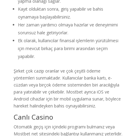
yapma olanağı sağlar.
Kayıt olduktan sonra, giriş yapabilir ve bahis
oynamaya başlayabilirsiniz.
Her zaman yardımcı olmaya hazırlar ve deneyimimi
sorunsuz hale getiriyorlar.
Ek olarak, kullanıcılar finansal işlemlerin yürütülmesi
için mevcut birkaç para birimi arasından seçim
yapabilir.
Şirket çok cazip oranlar ve çok çeşitli ödeme
yöntemleri sunmaktadır. Kullanıcılar banka kartı, e-
cüzdan veya birçok ödeme sisteminden biri aracılığıyla
para yatırabilir ve çekebilir. Mostbet ayrıca iOS ve
Android cihazlar için bir mobil uygulama sunar, böylece
hareket halindeyken bahis oynayabilirsiniz.
Canlı Casino
Otomatik geçiş için içindeki programı bulmanız veya
Mostbet net sitesindeki bağlantıyı kullanmanız yeterlidir.