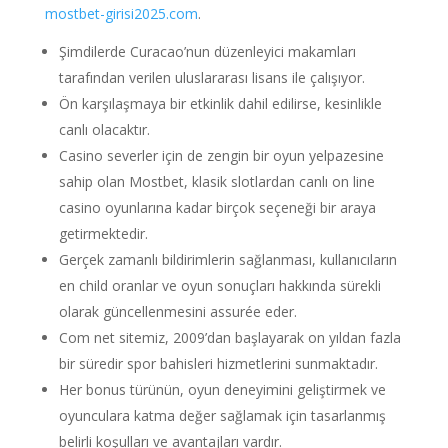
mostbet-girisi2025.com
.
Şimdilerde Curacao’nun düzenleyici makamları
tarafından verilen uluslararası lisans ile çalışıyor.
Ön karşılaşmaya bir etkinlik dahil edilirse, kesinlikle
canlı olacaktır.
Casino severler için de zengin bir oyun yelpazesine
sahip olan Mostbet, klasik slotlardan canlı on line
casino oyunlarına kadar birçok seçeneği bir araya
getirmektedir.
Gerçek zamanlı bildirimlerin sağlanması, kullanıcıların
en child oranlar ve oyun sonuçları hakkında sürekli
olarak güncellenmesini assurée eder.
Com net sitemiz, 2009’dan başlayarak on yıldan fazla
bir süredir spor bahisleri hizmetlerini sunmaktadır.
Her bonus türünün, oyun deneyimini geliştirmek ve
oyunculara katma değer sağlamak için tasarlanmış
belirli koşulları ve avantajları vardır.