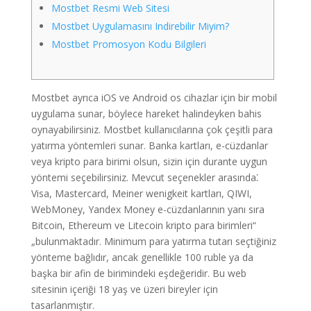
Mostbet Resmi Web Sitesi
Mostbet Uygulamasını Indirebilir Miyim?
Mostbet Promosyon Kodu Bilgileri
Mostbet ayrıca iOS ve Android os cihazlar için bir mobil
uygulama sunar, böylece hareket halindeyken bahis
oynayabilirsiniz. Mostbet kullanıcılarına çok çeşitli para
yatırma yöntemleri sunar. Banka kartları, e-cüzdanlar
veya kripto para birimi olsun, sizin için durante uygun
yöntemi seçebilirsiniz. Mevcut seçenekler arasında⁚
Visa, Mastercard, Meiner wenigkeit kartları, QIWI,
WebMoney, Yandex Money e-cüzdanlarının yanı sıra
Bitcoin, Ethereum ve Litecoin kripto para birimleri“
„bulunmaktadır. Minimum para yatırma tutarı seçtiğiniz
yönteme bağlıdır, ancak genellikle 100 ruble ya da
başka bir afin de birimindeki eşdeğeridir. Bu web
sitesinin içeriği 18 yaş ve üzeri bireyler için
tasarlanmıştır.