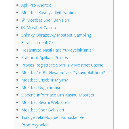
Apk Pro Android
Mostbet Kaydıyla İlgili Yardım
🏀 Mostbet Spor Bahisleri
🎲 Mostbet Casino
Snímky Obrazovky Mostbet Gambling
Establishment Cz
Hesabınıza Nasıl Para Yükleyebilirsiniz?
Stáhnout Aplikaci Pro Ios
Proces Registrace Sixth Is V Mostbet Casino
Mostbet’te Bir Hesaba Nasıl“ „kaydolabilirim?
Mostbet Erişebilir Miyim?
Mostbet Uygulaması
Obecné Informace Um Kasinu Mostbet
Mostbet Resmi Web Sitesi
Mostbet Spor Bahisleri
Türkiye’deki Mostbet Bonusları Ve
Promosyonları