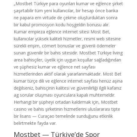
„Mostbet Türkiye para oyunları kumar ve eğlence şirket
şaşırtabilir tüm yeni kullanıcılar, bir hesap önce banka
ne papara em virtude de çekme oluşturduktan sonra
bir kabul promosyon kodu hoşgeldin bonusu alır.
Kumar empieza eğlence internet sitesi Most Bet,
kullanıcılar yüksek kaliteli hizmetler, resmi web sitesine
sürekli erişim, cömert bonuslar ve güvenli ödemeler
sunan güvenilir bir bahis sitesidir. Mostbet Türkiye living
area bahisçiler, üyelik için uygun koşullar sağladığından
ve şüphesiz kumar ve eğlence net sayfası
hizmetlerinden aktif olarak yararlanmaktadır. Most Bet
kumar türçe dili ve eğlence internet sayfası henüz aşina
değilseniz, bahisçinin kalitesi ve güvenilirliği ilgili kafanız
ag sorular oluşması oyunculara kapalı muhtemeldir.
Herhangi bir şüpheyi ortadan kaldırmak için, Mostbet
casino ve bahis şirketinin hizmetlerini uluslararası tipte
bir lisans — Curaçao temelinde sunduğunu etkinlik
belirtmekte fayda var.
Mostbet — Türkiye’de Spor