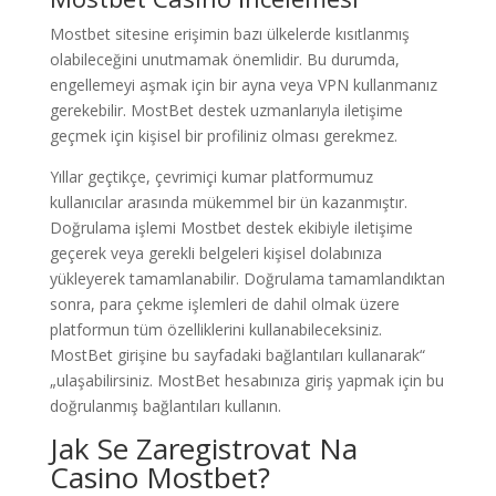
Mostbet sitesine erişimin bazı ülkelerde kısıtlanmış
olabileceğini unutmamak önemlidir. Bu durumda,
engellemeyi aşmak için bir ayna veya VPN kullanmanız
gerekebilir. MostBet destek uzmanlarıyla iletişime
geçmek için kişisel bir profiliniz olması gerekmez.
Yıllar geçtikçe, çevrimiçi kumar platformumuz
kullanıcılar arasında mükemmel bir ün kazanmıştır.
Doğrulama işlemi Mostbet destek ekibiyle iletişime
geçerek veya gerekli belgeleri kişisel dolabınıza
yükleyerek tamamlanabilir. Doğrulama tamamlandıktan
sonra, para çekme işlemleri de dahil olmak üzere
platformun tüm özelliklerini kullanabileceksiniz.
MostBet girişine bu sayfadaki bağlantıları kullanarak“
„ulaşabilirsiniz. MostBet hesabınıza giriş yapmak için bu
doğrulanmış bağlantıları kullanın.
Jak Se Zaregistrovat Na
Casino Mostbet?