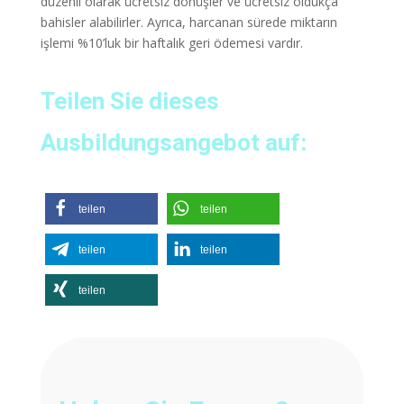
düzenli olarak ücretsiz dönüşler ve ücretsiz oldukça
bahisler alabilirler. Ayrıca, harcanan sürede miktarın
işlemi %10’luk bir haftalık geri ödemesi vardır.
Teilen Sie dieses
Ausbildungsangebot auf:
teilen
teilen
teilen
teilen
teilen