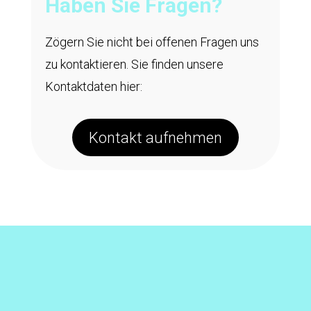
Haben Sie Fragen?
Zögern Sie nicht bei offenen Fragen uns
zu kontaktieren. Sie finden unsere
Kontaktdaten hier:
Kontakt aufnehmen