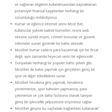
ve sağlanan bilgilerin kullanılmasından kaynaklanan
potansiyel finansal kayıplardan herhangi bir
sorumluluğu reddediyoruz.
Kumar ve eğlence internet sitesi Most Bet,
kullanıcılar yüksek kaliteli hizmetler, resmi web
sitesine sürekli erişim, cömert bonuslar ve güvenli
ödemeler sunan güvenilir bir bahis sitesidir.
Mostbet kumar sadece para kazanmak için bir fırsat
değil, aynı zamanda heyecan verici bir eğlencedir.
Dünyadaki herhangi bir popüler bahis şirketi gibi,
MostBet de bahis yapmak için gerçekten geniş bir
spor ve diğer etkinliklerini sunar.
Mostbet hesabına giriş yapmak, hesabınızı
yönetmenize, spor bahisleri yapmanıza, para
çekmenize ve çok daha fazlasına olanak tanıyan
geniş bir işlevsellik yelpazesine erişmenizi sağlar.
MostBet girişine bu sayfadaki bağlantıları kullanarak“