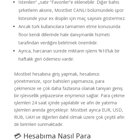
İstenilen“ „satır “Favoriler”e eklenebilir. Diğer bahis
şirketlerin aksine, MostBet CANLI bölümündeki spor
listesinde your ex disiplin için maç sayısını göstermez.
Ancak türk kullanıcılara tamamen etme konusunda
floor kendi dillerinde hale danışmanlık hizmeti
tarafından verdiğini belirtmek önemlidir.
Ayrıca, harcanan sürede miktarın işlemi %10’luk bir
haftalık geri ödemesi vardır.
Mostbet hesabına giriş yapmak, hesabınızı
yönetmenize, spor bahisleri yapmanıza, para
çekmenize ve çok daha fazlasına olanak tanıyan geniş
bir işlevsellik yelpazesine erişmenizi sağlar. Para çekme
işlemleri 24 saat içinde yapılabilir ve afin de yatırma
işlemleri anında gerçekleşir. Mostbet ayrıca EUR, USD,
RUB, UAH ve diğerleri dahil olmak üzere çok çeşitli afin
de birimleri sunmaktadır.
💳 Hesabıma Nasıl Para