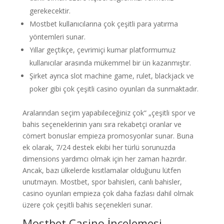
gerekecektir.
Mostbet kullanıcılarına çok çeşitli para yatırma
yöntemleri sunar.
Yıllar geçtikçe, çevrimiçi kumar platformumuz
kullanıcılar arasında mükemmel bir ün kazanmıştır.
Şirket ayrıca slot machine game, rulet, blackjack ve
poker gibi çok çeşitli casino oyunları da sunmaktadır.
Aralarından seçim yapabileceğiniz çok“ „çeşitli spor ve
bahis seçeneklerinin yanı sıra rekabetçi oranlar ve
cömert bonuslar empieza promosyonlar sunar. Buna
ek olarak, 7/24 destek ekibi her türlü sorunuzda
dimensions yardımcı olmak için her zaman hazırdır.
Ancak, bazı ülkelerde kısıtlamalar olduğunu lütfen
unutmayın. Mostbet, spor bahisleri, canlı bahisler,
casino oyunları empieza çok daha fazlası dahil olmak
üzere çok çeşitli bahis seçenekleri sunar.
Mostbet Casino İncelemesi