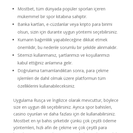
Mostbet, tüm dünyada popüler sporları içeren
mükemmel bir spor kitabına sahiptir.
Banka kartları, e-cüzdanlar veya kripto para birimi
olsun, sizin için durante uygun yöntemi seçebilirsiniz.
Kumarın bağımlılık yapabileceğine dikkat etmek
önemlidir, bu nedenle sorumlu bir şekilde alınmalıdır.
Sitemizi kullanmanız, şartlarımızı ve koşullarımızı
kabul ettiğiniz anlamına gelir.
Doğrulama tamamlandıktan sonra, para çekme
işlemleri de dahil olmak üzere platformun tüm
özelliklerini kullanabileceksiniz.
Uygulama Rusça ve İngilizce olarak mevcuttur, böylece
size en uygun dili seçebilirsiniz. Ayrıca spor bahisleri,
casino oyunları ve daha fazlası için de kullanabilirsiniz.
Mostbet en iyi bahis şirketidir çünkü çok çeşitli ödeme
yöntemleri, hızlı afin de çekme ve çok çeşitli para