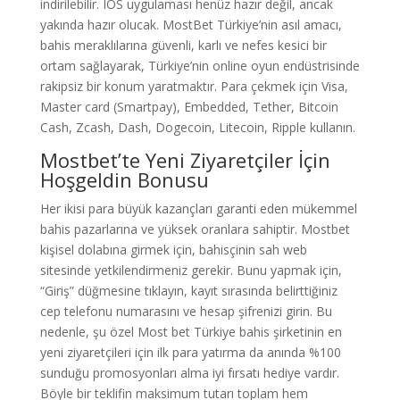
indirilebilir. IOS uygulaması henüz hazır değil, ancak
yakında hazır olucak. MostBet Türkiye’nin asıl amacı,
bahis meraklılarına güvenli, karlı ve nefes kesici bir
ortam sağlayarak, Türkiye’nin online oyun endüstrisinde
rakipsiz bir konum yaratmaktır. Para çekmek için Visa,
Master card (Smartpay), Embedded, Tether, Bitcoin
Cash, Zcash, Dash, Dogecoin, Litecoin, Ripple kullanın.
Mostbet’te Yeni Ziyaretçiler İçin
Hoşgeldin Bonusu
Her ikisi para büyük kazançları garanti eden mükemmel
bahis pazarlarına ve yüksek oranlara sahiptir. Mostbet
kişisel dolabına girmek için, bahisçinin sah web
sitesinde yetkilendirmeniz gerekir. Bunu yapmak için,
“Giriş” düğmesine tıklayın, kayıt sırasında belirttiğiniz
cep telefonu numarasını ve hesap şifrenizi girin. Bu
nedenle, şu özel Most bet Türkiye bahis şirketinin en
yeni ziyaretçileri için ilk para yatırma da anında %100
sunduğu promosyonları alma iyi fırsatı hediye vardır.
Böyle bir teklifin maksimum tutarı toplam hem