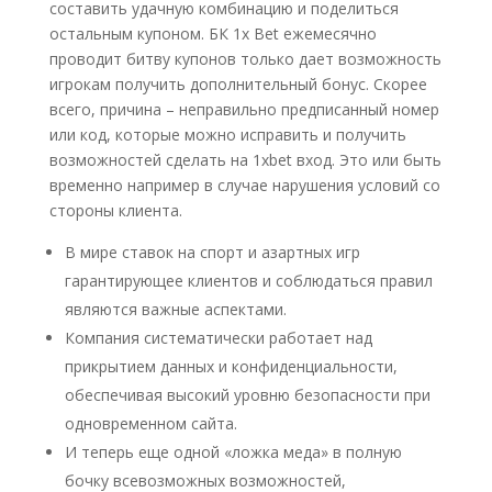
составить удачную комбинацию и поделиться
остальным купоном. БК 1x Bet ежемесячно
проводит битву купонов только дает возможность
игрокам получить дополнительный бонус. Скорее
всего, причина – неправильно предписанный номер
или код, которые можно исправить и получить
возможностей сделать на 1xbet вход. Это или быть
временно например в случае нарушения условий со
стороны клиента.
В мире ставок на спорт и азартных игр
гарантирующее клиентов и соблюдаться правил
являются важные аспектами.
Компания систематически работает над
прикрытием данных и конфиденциальности,
обеспечивая высокий уровню безопасности при
одновременном сайта.
И теперь еще одной «ложка меда» в полную
бочку всевозможных возможностей,