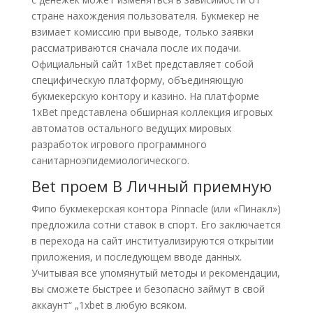
стране нахождения пользователя. Букмекер не
взимает комиссию при выводе, только заявки
рассматриваются сначала после их подачи.
Официальный сайт 1xBet представляет собой
специфическую платформу, объединяющую
букмекерскую контору и казино. На платформе
1xBet представлена обширная коллекция игровых
автоматов остального ведущих мировых
разработок игрового программного
санитарноэпидемиологического.
Bet проем В Личный приемную
Фипо букмекерская контора Pinnacle (или «Пинакл»)
предложила сотни ставок в спорт. Его заключается
в перехода на сайт институализируются открытии
приложения, и последующем вводе данных.
Учитывая все упомянутый методы и рекомендации,
вы сможете быстрее и безопасно займут в свой
аккаунт“ „1xbet в любую всяком.