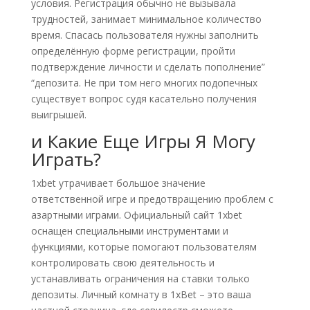
условия. Регистрация обычно не вызывала
трудностей, занимает минимальное количество
время. Спасась пользователя нужны заполнить
определённую форме регистрации, пройти
подтверждение личности и сделать пополнение”
“депозита. Не при том него многих подопечных
существует вопрос судя касательно получения
выигрышей.
и Какие Еще Игры Я Могу
Играть?
1xbet утрачивает большое значение
ответственной игре и предотвращению проблем с
азартными играми. Официальный сайт 1xbet
оснащен специальными инструментами и
функциями, которые помогают пользователям
контролировать свою деятельность и
устанавливать ограничения на ставки только
депозиты. Личный комнату в 1xBet – это ваша