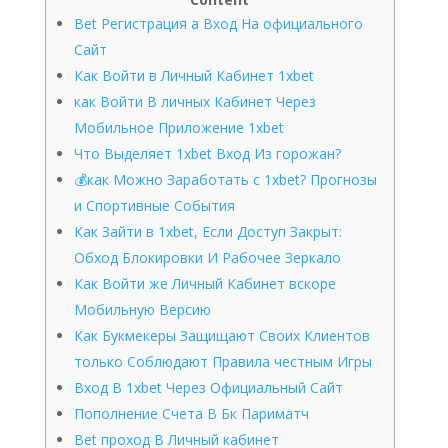
Bet Регистрация а Вход На официального
Сайт
Как Войти в Личный Кабинет 1xbet
как Войти В личных Кабинет Через
Мобильное Приложение 1xbet
Что Выделяет 1xbet Вход Из горожан?
💰как Можно Заработать с 1xbet? Прогнозы
и Спортивные События
Как Зайти в 1xbet, Если Доступ Закрыт:
Обход Блокировки И Рабочее Зеркало
Как Войти же Личный Кабинет вскоре
Мобильную Версию
Как Букмекеры Защищают Своих Клиентов
только Соблюдают Правила честным Игры
Вход В 1xbet Через Официальный Сайт
Пополнение Счета В Бк Париматч
Bet проход В Личный кабинет