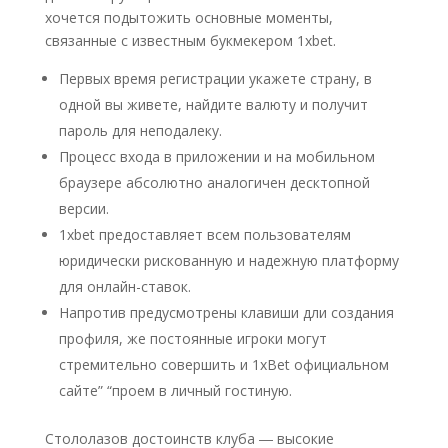
хочется подытожить основные моменты,
связанные с известным букмекером 1xbet.
Первых время регистрации укажете страну, в
одной вы живете, найдите валюту и получит
пароль для неподалеку.
Процесс входа в приложении и на мобильном
браузере абсолютно аналогичен десктопной
версии.
1xbet предоставляет всем пользователям
юридически рискованную и надежную платформу
для онлайн-ставок.
Напротив предусмотрены клавиши дли создания
профиля, же постоянные игроки могут
стремительно совершить и 1xBet официальном
сайте” “проем в личный гостиную.
Стололазов достоинств клуба ― высокие