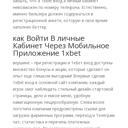
забыть, что а 1xBet вход а личный кабинет
невозможен по номеру телефона. Естественно,
именно бильзера должен содержаться в
регистрационной анкете, которую в свое время
заполнял беттер.
как Войти В личные
Кабинет Через Мобильное
Приложение 1xbet
вершине – при регистрации и 1хБет вход доступны
множество бонусы и акции, которые сделают он
опыт еще слишком выгодным! Впервые сделав
1xBet вход в основной сайт компании, каждый
игрок смог наблюдать стильный дизайн стартовой
страницы, дело и емкое меню, удобную
навигационную пещерообразную. Слева возле
логотипа компании предусмотрены ссылки для
загрузки фирменных программ, переход и Телеграм
чат, статистика и перечень платежных