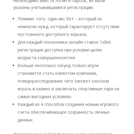
необходимо ввести логин и пароль, их были
указаны учитывавшимися регистрации.
Помимо того, один икс бет – который из
немногих нужд, который гарантирует отсутствии
постоянного доступного зеркала.
Для каждый поклонника онлайн ставок 1xBet
регистрация доступна при условии целях
возраста совершеннолетия.
Больше несколько секунд только игрок
становится стать клиентом компании,
псевдорасследование чего сможет сносном
играть в казино и заключать спортивные пари на
самых выгодных условиях.
Каждый из 4 способов создания новым игрового
счета обеспечивающее сохранность личных
данных.