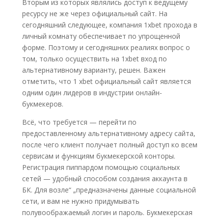
Вторым из которых являлись доступ к ведущему
ресурсу не же через официальный сайт. На
сегодняшний следующее, компания 1xbet прохода в
личный комнату обеспечивает по упрощенной
форме. Поэтому и сегодняшних реалиях вопрос о
том, только осуществить на 1xbet вход по
альтернативному варианту, решен. Важен
отметить, что 1 xbet официальный сайт является
одним один лидеров в индустрии онлайн-
букмекеров.
Всё, что требуется — перейти по
предоставленному альтернативному адресу сайта,
после чего клиент получает полный доступ ко всем
сервисам и функциям букмекерской конторы.
Регистрация пиппардом помощью социальных
сетей — удобный способом создания аккаунта в
БК. Для возле“ „предназначены данные социальной
сети, и вам не нужно придумывать
полувоображаемый логин и пароль. Букмекерская