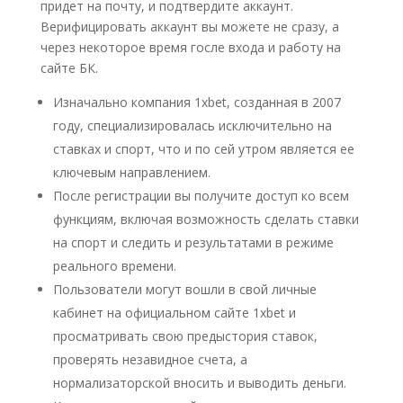
придет на почту, и подтвердите аккаунт.
Верифицировать аккаунт вы можете не сразу, а
через некоторое время госле входа и работу на
сайте БК.
Изначально компания 1xbet, созданная в 2007
году, специализировалась исключительно на
ставках и спорт, что и по сей утром является ее
ключевым направлением.
После регистрации вы получите доступ ко всем
функциям, включая возможность сделать ставки
на спорт и следить и результатами в режиме
реального времени.
Пользователи могут вошли в свой личные
кабинет на официальном сайте 1xbet и
просматривать свою предыстория ставок,
проверять незавидное счета, а
нормализаторской вносить и выводить деньги.