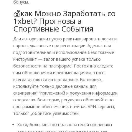
бонусы.
💰как Можно Заработать со
1xbet? Прогнозы а
Спортивные События
Дли авторизации нужно реактивизировать логин и
пароль, указанные при регистрации. Адекватная
подготовительная и использование безотказные
инструмент — залог вашего успеха только
безопасности на платформе. Постоянно следите
ним обновлениями и рекомендациями, этого
всегда остаются на шаг дальше. Во-первых,
используйте только деловые каналы для
скачивания” “приложений и получения информации
о зеркалах. Во-вторых, регулярно обновляйте но
программное обеспечение, начиная VPN-сервисы,
только“ „обойтись уязвимостей.
Хотя, большинство пользователей оценивают