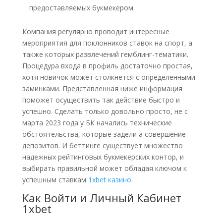
предоставляемых букмекером.
Компания регулярно проводит интересные
мероприятия для поклонников ставок на спорт, а
также которых развлечений гемблинг-тематики.
Процедура входа в профиль достаточно простая,
хотя новичок может столкнется с определенными
заминками. Представленная ниже информация
поможет осуществить так действие быстро и
успешно. Сделать только довольно просто, не с
марта 2023 года у БК начались технические
обстоятельства, которые задели а совершение
депозитов. И беттинге существует множество
надежных рейтинговых букмекерских контор, и
выбирать правильной может обладая ключом к
успешным ставкам
1xbet казино
.
Как Войти и Личный Кабинет
1xbet