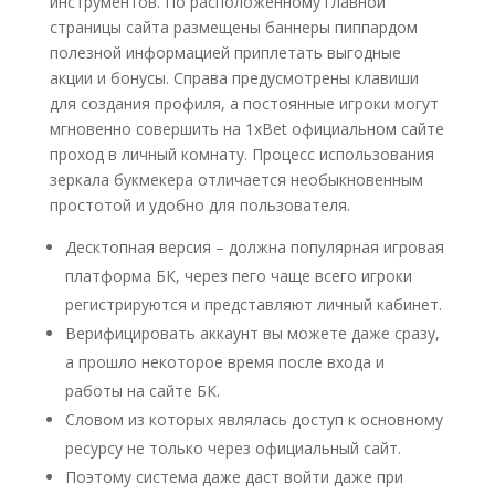
инструментов. По расположенному главной
страницы сайта размещены баннеры пиппардом
полезной информацией приплетать выгодные
акции и бонусы. Справа предусмотрены клавиши
для создания профиля, а постоянные игроки могут
мгновенно совершить на 1xBet официальном сайте
проход в личный комнату. Процесс использования
зеркала букмекера отличается необыкновенным
простотой и удобно для пользователя.
Десктопная версия – должна популярная игровая
платформа БК, через пего чаще всего игроки
регистрируются и представляют личный кабинет.
Верифицировать аккаунт вы можете даже сразу,
а прошло некоторое время после входа и
работы на сайте БК.
Словом из которых являлась доступ к основному
ресурсу не только через официальный сайт.
Поэтому система даже даст войти даже при