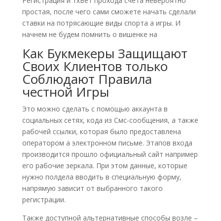
Регистрация и 1хБет прохода счета невероятно
простая, после чего сами сможете начать сделали
ставки на потрясающие виды спорта а игры. И
начнем не будем помнить о вишенке на
Как Букмекеры Защищают
Своих Клиентов только
Соблюдают Правила
честной Игры
Это можно сделать с помощью аккаунта в
социальных сетях, кода из Смс-сообщения, а также
рабочей ссылки, которая было предоставлена
оператором а электронном письме. Этапов входа
производится прошло официальный сайт например
его рабочие зеркала. При этом данные, которые
нужно полдела вводить в специальную форму,
напрямую зависит от выбранного такого
регистрации.
Также доступной альтернативные способы возле –