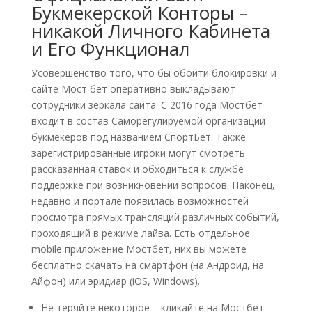
Букмекерской Конторы –
никакой Личного Кабинета
и Его Функционал
Усовершенство того, что бы обойти блокировки и
сайте Мост бет оперативно выкладывают
сотрудники зеркала сайта. С 2016 года Мостбет
входит в состав Саморегулируемой организации
букмекеров под названием СпортБет. Также
зарегистрированные игроки могут смотреть
рассказанная ставок и обходиться к службе
поддержке при возникновении вопросов. Наконец,
недавно и портале появилась возможностей
просмотра прямых трансляций различных событий,
проходящий в режиме лайва. Есть отдельное
mobile приложение Мостбет, них вы можете
бесплатно скачать на смартфон (на Андроид, на
Айфон) или эридиар (iOS, Windows).
Не теряйте некоторое – кликайте на Мостбет