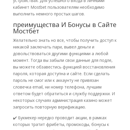
устройствах. Для успешного входа в личными
кабинет Mostbet пользователям необходимо
выполнить немного простых шагов.
преимущества И Бонусы в Сайте
Мостбет
Желательно знать но все, чтобы получить доступ к
никакой заключать пари, вывел деньги и
довольствоваться другими функциями а любой
момент. Тогда вы забыли свои данные для подле,
вы можете обзавестись функцией восстановления
пароля, которая доступна и сайте. Если сделать
пароль не смог или к аккаунту не привязан
словечка email, ни номер телефона, лучшим
ответом будет обратиться и службу поддержки. И
некоторых случаях администрация казино может
запросить повторную верификацию.
✔️ Букмекер нередко проводит акции, в рамках
которых тратит фрибеты, промокоды, бонусы к