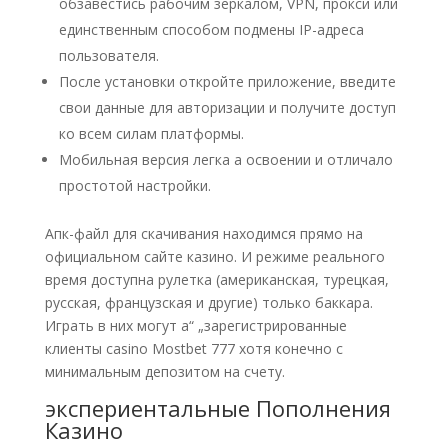
обзавестись рабочим зеркалом, VPN, прокси или
единственным способом подмены IP-адреса
пользователя.
После установки откройте приложение, введите
свои данные для авторизации и получите доступ
ко всем силам платформы.
Мобильная версия легка а освоении и отличало
простотой настройки.
Апк-файл для скачивания находимся прямо на
официальном сайте казино. И режиме реального
время доступна рулетка (американская, турецкая,
русская, французская и другие) только баккара.
Играть в них могут а“ „зарегистрированные
клиенты casino Mostbet 777 хотя конечно с
минимальным депозитом на счету.
экспериентальные Пополнения
Казино