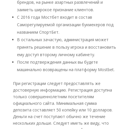
брендов, на рынке азартных развлечений и
заиметь широкое признание клиентов.
С 2016 года Мостбет входит в состав
Саморегулируемой организации букмекеров под
названием СпортБет.
В остальных зачастую, администрация может
принять решение в пользу игрока и восстановить
ему доступ второму личному кабинету.
После подтверждения данных вы будете
машинально возвращены на платформу Mostbet.
При регистрации следует предоставлять же
достоверную информацию. Регистрация доступна
только совершеннолетним посетителям
официального сайта. Минимальная сумма
депозита составляет 50 копейку или 10 долларов.
Деньги на счет поступают обычно же течение
нескольких дольше. Следует иметь же виду, что