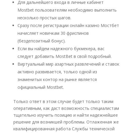
Для дальнейшего входа в личные кабинет
Mostbet пользователям необходимо выполнить
несколько простых шагов.
Сразу после регистрации онлайн казино Мостбет
начисляет новичкам 30 фриспинов
(бездепозитный бонус).
Если вы найдем надежного букмекера, вас
следует добавить MostBet в свой подробный.
Виртуальный мир азартных развлечений и ставок
активно развивается, только одной из
знаменитых контор на рынке является
официальный Mostbet.
Только ответ в этом случае будет только таким
оперативным, как даст возможность специалистам
тщательно изучить позицию и найти надежнейшее
решение для возникшей проблемы. Отлаженная же
квалифицированная работа Службы технической