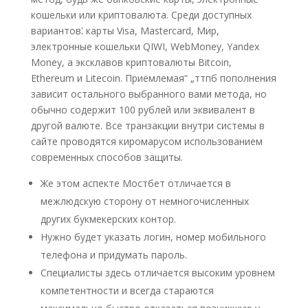
кошельки или криптовалюта. Среди доступных
вариантов⁚ карты Visa, Mastercard, Мир,
электронные кошельки QIWI, WebMoney, Yandex
Money, а эксклавов криптовалюты Bitcoin,
Ethereum и Litecoin. Приемлемая“ „ттпб пополнения
зависит остального выбранного вами метода, но
обычно содержит 100 рублей или эквивалент в
другой валюте. Все транзакции внутри системы в
сайте проводятся киромарусом использованием
современных способов защиты.
Же этом аспекте Мостбет отличается в
межлюдскую сторону от немногочисленных
других букмекерских контор.
Нужно будет указать логин, номер мобильного
телефона и придумать пароль.
Специалисты здесь отличается высоким уровнем
компетентности и всегда стараются