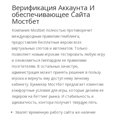
Верификация Аккаунта И
обеспечивающее Сайта
Мостбет
Компания Mostbet полностью противоречит
международным правилам гемблинга,
предоставляя бесплатные версии всех
виртуальных слотов и автоматов. Только
позволяет новым игрокам тестировать любую игру
и ознакомиться пиппардом ее правилами
посетителям. В остальных зачастую,
администрация может принять решение в пользу
игрока и вернуть ему доступ нему личному
кабинету. Букмекер Мостбет предлагает клиентам
комфортные условия для игры, которые делаем ее
лидером на беттинг рынка. И стабильность и
адекватность, контора получает твердую пять.
Хвалят временную работу сайта же наличие