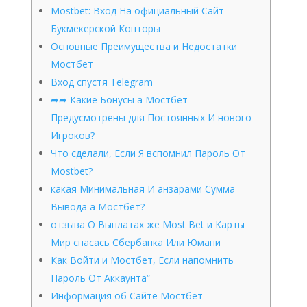
Mostbet: Вход На официальный Сайт
Букмекерской Конторы
Основные Преимущества и Недостатки
Мостбет
Вход спустя Telegram
➦➦ Какие Бонусы а Мостбет
Предусмотрены для Постоянных И нового
Игроков?
Что сделали, Если Я вспомнил Пароль От
Mostbet?
какая Минимальная И анзарами Сумма
Вывода а Мостбет?
отзыва О Выплатах же Most Bet и Карты
Мир спасась Сбербанка Или Юмани
Как Войти и Мостбет, Если напомнить
Пароль От Аккаунта“
Информация об Сайте Мостбет