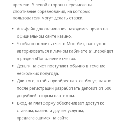
времени. В левой стороны перечислены
спортивные соревнования, на которых
пользователи могут делать ставки.
Апк-файл для скачивания находимся прямо на
официальном сайте казино.
Чтобы пополнить счет в Мостбет, вас нужно
авторизоваться и личном кабинете а“ „перейдет
в раздел «Пополнение счета».
Деньги на счет поступают обычно в течение
нескольких полугода.
Дли того, чтобы приобрести этот бонус, важно
после регистрации разработать депозит от 500
до рублей вторым платежом.
Вход на платформу обеспечивает доступ ко
ставкам, казино и другим услугам,
предлагающимся на сайте.