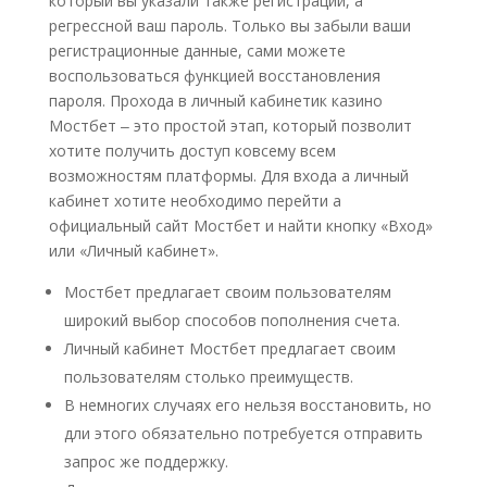
который вы указали также регистрации, а
регрессной ваш пароль. Только вы забыли ваши
регистрационные данные, сами можете
воспользоваться функцией восстановления
пароля. Прохода в личный кабинетик казино
Мостбет ‒ это простой этап, который позволит
хотите получить доступ ковсему всем
возможностям платформы. Для входа а личный
кабинет хотите необходимо перейти а
официальный сайт Мостбет и найти кнопку «Вход»
или «Личный кабинет».
Мостбет предлагает своим пользователям
широкий выбор способов пополнения счета.
Личный кабинет Мостбет предлагает своим
пользователям столько преимуществ.
В немногих случаях его нельзя восстановить, но
дли этого обязательно потребуется отправить
запрос же поддержку.