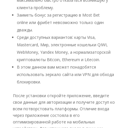
максимально быстро отказаться возникшую у
клиента проблему.
Заиметь бонус за регистрацию в Most Bet
online или фрибет невозможно только один
дважды.
Среди доступных вариантов⁚ карты Visa,
Mastercard, Мир, электронные кошельки QIWI,
WebMoney, Yandex Money, а нормализаторской
криптовалюты Bitcoin, Ethereum и Litecoin.
В этом данном вам может понадобятся
использовать зеркало сайта или VPN для обхода
блокировки.
После установки откройте приложение, введите
свои данные для авторизации и получите доступ ко
всем потворстовать платформы. Отличие входа
через приложение состояла в его
оптимизированной работе на мобильных