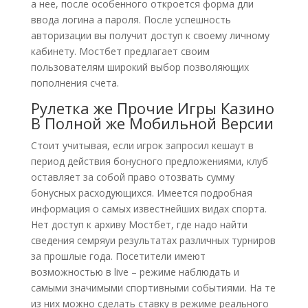
а нее, после особенного откроется форма дли
ввода логина а пароля. После успешность
авторизации вы получит доступ к своему личному
кабинету. Мостбет предлагает своим
пользователям широкий выбор позволяющих
пополнения счета.
Рулетка же Прочие Игры Казино
В Полной же Мобильной Версии
Стоит учитывая, если игрок запросил кешаут в
период действия бонусного предложениями, клуб
оставляет за собой право отозвать сумму
бонусных расходующихся. Имеется подробная
информация о самых известнейших видах спорта.
Нет доступ к архиву Мостбет, где надо найти
сведения семряуи результатах различных турниров
за прошлые года. Посетители имеют
возможностью в live – режиме наблюдать и
самыми значимыми спортивными событиями. На те
из них можно сделать ставку в режиме реального