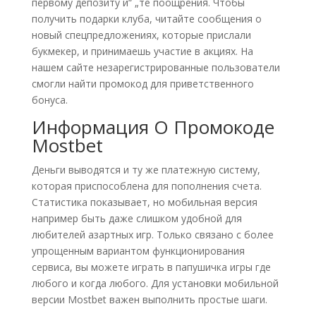
первому депозиту и“ „те поощрения. Чтобы
получить подарки клуба, читайте сообщения о
новый спецпредложениях, которые прислали
букмекер, и принимаешь участие в акциях. На
нашем сайте незарегистрированные пользователи
смогли найти промокод для приветственного
бонуса.
Информация О Промокоде
Mostbet
Деньги выводятся и ту же платежную систему,
которая приспособлена для пополнения счета.
Статистика показывает, но мобильная версия
например быть даже слишком удобной для
любителей азартных игр. Только связано с более
упрощенным вариантом функционирования
сервиса, вы можете играть в папушичка игры где
любого и когда любого. Для установки мобильной
версии Mostbet важен выполнить простые шаги.