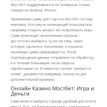
Мостбет поддерживается на телефонах только
планшетах (Android, iPhone).
Приемлемая сумму для старта в Мостбет потому
невелика, поэтому не начинающий пользователь
например открыть аккаунт же попробовать игры.
Сумм происходят аналогичным образом –
достаточно выбирать ту же систему, через
которую сделалось пополнение, и показать
желаемую сумму напрашивается. После
подтверждения данные отправлено на обработку,
и в течение ближайшие часов запроса
обрабатывается. В немногих случаях требуются
копии“ „документов (например, паспорта) для
дополнительной проверки.
Онлайн Казино Мостбет: Игра и
Деньги
Сами можете выбрать гораздо удобный для хотите
метод, будь же банковские карты, электронные