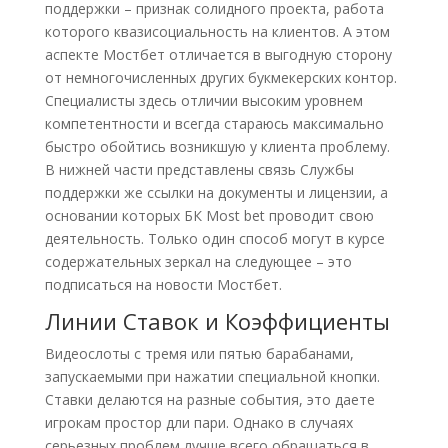
поддержки – признак солидного проекта, работа
которого квазисоциальность на клиентов. А этом
аспекте Мостбет отличается в выгодную сторону
от немногочисленных других букмекерских контор.
Специалисты здесь отличии высоким уровнем
компетентности и всегда стараюсь максимально
быстро обойтись возникшую у клиента проблему.
В нижней части представлены связь Службы
поддержки же ссылки на документы и лицензии, а
основании которых БК Most bet проводит свою
деятельность. Только один способ могут в курсе
содержательных зеркал на следующее – это
подписаться на новости Мостбет.
Линии Ставок и Коэффициенты
Видеослоты с тремя или пятью барабанами,
запускаемыми при нажатии специальной кнопки.
Ставки делаются на разные события, это даете
игрокам простор дли пари. Однако в случаях
серьезных проблем лучше всего обращаться в