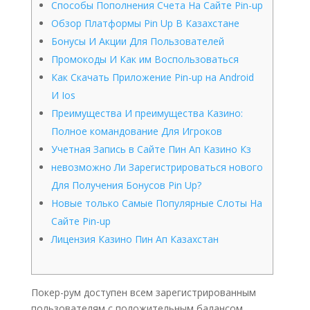
Способы Пополнения Счета На Сайте Pin-up
Обзор Платформы Pin Up В Казахстане
Бонусы И Акции Для Пользователей
Промокоды И Как им Воспользоваться
Как Скачать Приложение Pin-up на Android
И Ios
Преимущества И преимущества Казино:
Полное командование Для Игроков
Учетная Запись в Сайте Пин Ап Казино Кз
невозможно Ли Зарегистрироваться нового
Для Получения Бонусов Pin Up?
Новые только Самые Популярные Слоты На
Сайте Pin-up
Лицензия Казино Пин Ап Казахстан
Покер-рум доступен всем зарегистрированным
пользователям с положительным балансом