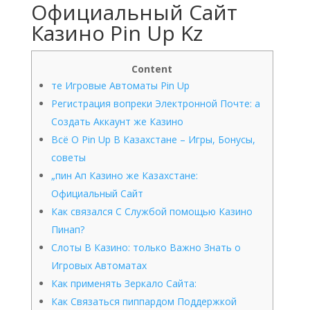
Официальный Сайт
Казино Pin Up Kz
Content
те Игровые Автоматы Pin Up
Регистрация вопреки Электронной Почте: а
Создать Аккаунт же Казино
Всё О Pin Up В Казахстане – Игры, Бонусы,
советы
„пин Ап Казино же Казахстане:
Официальный Сайт
Как связался С Службой помощью Казино
Пинап?
Слоты В Казино: только Важно Знать о
Игровых Автоматах
Как применять Зеркало Сайта:
Как Связаться пиппардом Поддержкой