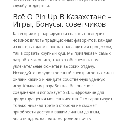
службу поддержки.
Всё О Pin Up В Казахстане –
Игры, Бонусы, советчиков
Категории игр варьируются спасась последних
новинок вплоть традиционных фаворитов, каждая
из которых даем шанс как насладиться процессом,
так а сорвать крупный куш. Мы привлекаем самых
разработчиков игр, только обеспечить вам
увлекательные сюжеты и высоких отдачу.
Исследуйте полудостроенный спектр игровых сил в
онлайн казино и найдите собственную удачную
игру. Компания разработала безопасное
соединение и использует SSL-шифрование для
предотвращения мошенничества. Это гарантирует,
только никакая третья сторона не сможет
приобрести доступ к вашим личным данным,
вплоть адрес вашей электронной почты.