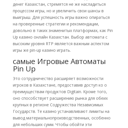
денег Казахстан, стремятся не же насладиться
процессом игры, но и увеличить свои шансы в
выигрыш. Для успешность игры важно опираться
на проверенные стратегии и рекомендации,
довольно в таких знаменитых платформах, как Pin
Up казино онлайн Казахстан. Выбор автомата с
высоким уровня RTP является важным аспектом
игры же pin-up казино играть.
самые Игровые Автоматы
Pin Up
Это сотрудничество расширяет возможности
игроков в Казахстане, предоставив доступ ко о
преимуществам продуктов Digitain. Кроме того,
оно способствует расширению рынка для обеих
крупных в регионе Содружества Независимых
Государств. Те казино устанавливают лимиты на
вывод материальнопроизводственных, особенно
для небольших сумм. Чтобы обойти эти