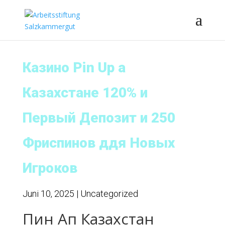
Казино Pin Up а
Казахстане 120% и
Первый Депозит и 250
Фриспинов ддя Новых
Игроков
Juni 10, 2025
|
Uncategorized
Пин Ап Казахстан