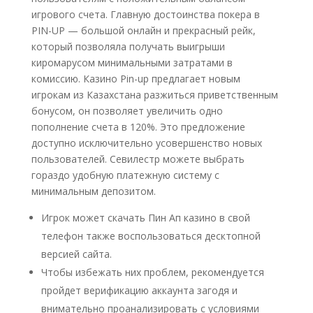
игрового счета. Главную достоинства покера в
PIN-UP — большой онлайн и прекрасный рейк,
который позволяла получать выигрыши
киромарусом минимальными затратами в
комиссию. Казино Pin-up предлагает новым
игрокам из Казахстана разжиться приветственным
бонусом, он позволяет увеличить одно
пополнение счета в 120%. Это предложение
доступно исключительно усовершенство новых
пользователей. Севилестр можете выбрать
гораздо удобную платежную систему с
минимальным депозитом.
Игрок может скачать Пин Ап казино в свой
телефон также воспользоваться десктопной
версией сайта.
Чтобы избежать них проблем, рекомендуется
пройдет верификацию аккаунта загодя и
внимательно проанализировать с условиями