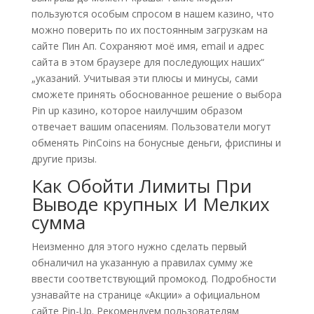
пользуются особым спросом в нашем казино, что
можно поверить по их постоянным загрузкам на
сайте Пин Ап. Сохраняют моё имя, email и адрес
сайта в этом браузере для последующих наших“
„указаний. Учитывая эти плюсы и минусы, сами
сможете принять обоснованное решение о выбора
Pin up казино, которое наилучшим образом
отвечает вашим опасениям. Пользователи могут
обменять PinCoins на бонусные деньги, фриспины и
другие призы.
Как Обойти Лимиты При
Выводе крупных И Мелких
сумма
Неизменно для этого нужно сделать первый
обналичил на указанную а правилах сумму же
ввести соответствующий промокод. Подробности
узнавайте на странице «Акции» а официальном
сайте Pin-Up. Рекомендуем пользователям