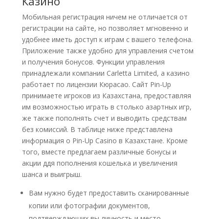
Казино
Мобильная регистрация ничем не отличается от
регистрации на сайте, но позволяет мгновенно и
удобнее иметь доступ к играм с вашего телефона.
Приложение также удобно для управления счетом
и получения бонусов. Функции управления
принадлежали компании Carletta Limited, а казино
работает по лицензии Кюрасао. Сайт Pin-Up
принимаете игроков из Казахстана, предоставляя
им возможностью играть в столько азартных игр,
же также пополнять счет и выводить средствам
без комиссий. В таблице ниже представлена
информация о Pin-Up Casino в Казахстане. Кроме
того, вместе предлагаем различные бонусы и
акции ддя пополнения кошелька и увеличения
шанса и выигрыш.
Вам нужно будет предоставить сканированные
копии или фотографии документов,
подтверждающих вы личность и место