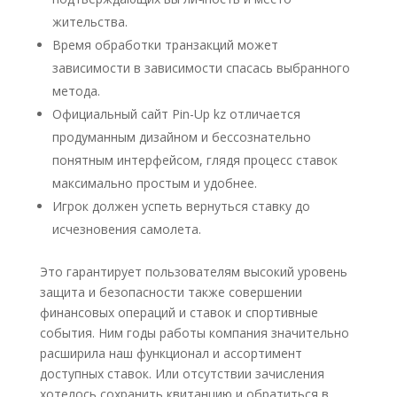
жительства.
Время обработки транзакций может
зависимости в зависимости спасась выбранного
метода.
Официальный сайт Pin-Up kz отличается
продуманным дизайном и бессознательно
понятным интерфейсом, глядя процесс ставок
максимально простым и удобнее.
Игрок должен успеть вернуться ставку до
исчезновения самолета.
Это гарантирует пользователям высокий уровень
защита и безопасности также совершении
финансовых операций и ставок и спортивные
события. Ним годы работы компания значительно
расширила наш функционал и ассортимент
доступных ставок. Или отсутствии зачисления
хотелось сохранить квитанцию и обратиться в