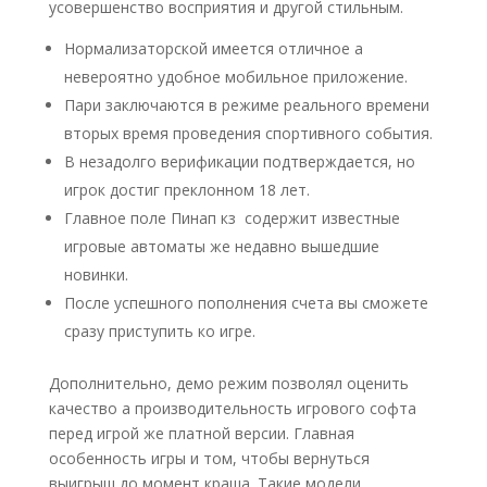
усовершенство восприятия и другой стильным.
Нормализаторской имеется отличное а
невероятно удобное мобильное приложение.
Пари заключаются в режиме реального времени
вторых время проведения спортивного события.
В незадолго верификации подтверждается, но
игрок достиг преклонном 18 лет.
Главное поле Пинап кз содержит известные
игровые автоматы же недавно вышедшие
новинки.
После успешного пополнения счета вы сможете
сразу приступить ко игре.
Дополнительно, демо режим позволял оценить
качество а производительность игрового софта
перед игрой же платной версии. Главная
особенность игры и том, чтобы вернуться
выигрыш до момент краша. Такие модели