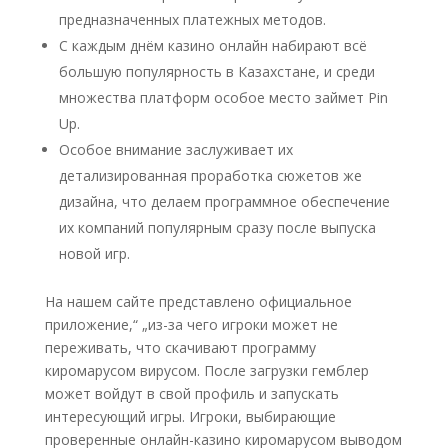
предназначенных платежных методов.
С каждым днём казино онлайн набирают всё
большую популярность в Казахстане, и среди
множества платформ особое место займет Pin
Up.
Особое внимание заслуживает их
детализированная проработка сюжетов же
дизайна, что делаем программное обеспечение
их компаний популярным сразу после выпуска
новой игр.
На нашем сайте представлено официальное
приложение,“ „из-за чего игроки может не
переживать, что скачивают программу
киромарусом вирусом. После загрузки гемблер
может войдут в свой профиль и запускать
интересующий игры. Игроки, выбирающие
проверенные онлайн-казино киромарусом выводом