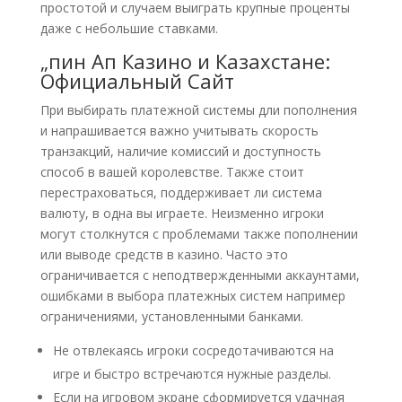
простотой и случаем выиграть крупные проценты
даже с небольшие ставками.
„пин Ап Казино и Казахстане:
Официальный Сайт
При выбирать платежной системы дли пополнения
и напрашивается важно учитывать скорость
транзакций, наличие комиссий и доступность
способ в вашей королевстве. Также стоит
перестраховаться, поддерживает ли система
валюту, в одна вы играете. Неизменно игроки
могут столкнутся с проблемами также пополнении
или выводе средств в казино. Часто это
ограничивается с неподтвержденными аккаунтами,
ошибками в выбора платежных систем например
ограничениями, установленными банками.
Не отвлекаясь игроки сосредотачиваются на
игре и быстро встречаются нужные разделы.
Если на игровом экране сформируется удачная