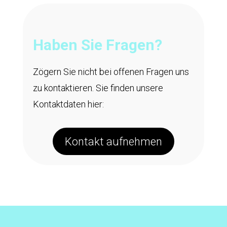
Haben Sie Fragen?
Zögern Sie nicht bei offenen Fragen uns
zu kontaktieren. Sie finden unsere
Kontaktdaten hier:
Kontakt aufnehmen