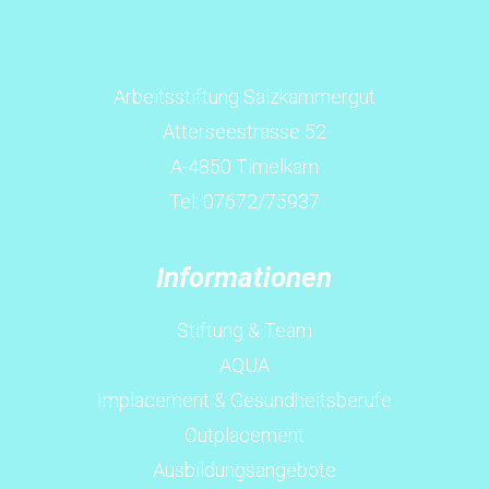
Arbeitsstiftung Salzkammergut
Atterseestrasse 52
A-4850 Timelkam
Tel: 07672/75937
Informationen
Stiftung & Team
AQUA
Implacement & Gesundheitsberufe
Outplacement
Ausbildungsangebote