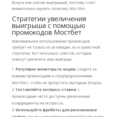
бонуса или снятию выигрышей, поэтому стоит
внимательно изучить политику Мостбет.
Стратегии увеличения
выигрыша с помощью
промокодов Мостбет
Максимальное использование промокодов
требует не только их активации, но и грамотной
стратегии. Вот несколько советов, которые
помогут увеличить ваш выигрыш:
Регулярно мониторьте акции:
следите за
новыми промокодами и спецпредложениями
Мостбет, чтобы не пропустить выгодные бонусы.
Составляйте экспресс-ставки:
с
промокодами часто доступны увеличенные
коэффициенты на экспрессы.
Используйте фрибеты для рискованных
ставок:
так вы сохраняете основной баланс и при