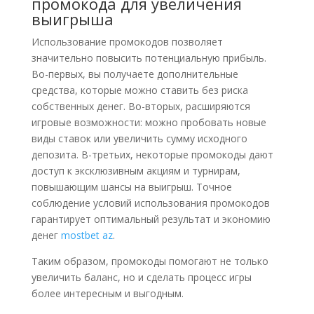
промокода для увеличения
выигрыша
Использование промокодов позволяет
значительно повысить потенциальную прибыль.
Во-первых, вы получаете дополнительные
средства, которые можно ставить без риска
собственных денег. Во-вторых, расширяются
игровые возможности: можно пробовать новые
виды ставок или увеличить сумму исходного
депозита. В-третьих, некоторые промокоды дают
доступ к эксклюзивным акциям и турнирам,
повышающим шансы на выигрыш. Точное
соблюдение условий использования промокодов
гарантирует оптимальный результат и экономию
денег
mostbet az
.
Таким образом, промокоды помогают не только
увеличить баланс, но и сделать процесс игры
более интересным и выгодным.