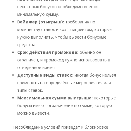
некоторых бонусов необходимо внести
минимальную сумму.
Вейджер (отыгрыш):
требования по
количеству ставок и коэффициентам, которые
нужно выполнить, чтобы вывести бонусные
средства.
Срок действия промокода:
обычно он
ограничен, и промокод нужно использовать в
отведённое время.
Доступные виды ставок:
иногда бонус нельзя
применять на определённые мероприятия или
типы ставок.
Максимальная сумма выигрыша:
некоторые
бонусы имеют ограничение по сумме, которую
можно вывести.
Несоблюдение условий приведет к блокировке