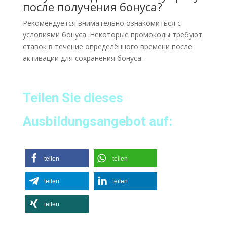
после получения бонуса?
Рекомендуется внимательно ознакомиться с
условиями бонуса. Некоторые промокоды требуют
ставок в течение определённого времени после
активации для сохранения бонуса.
Teilen Sie dieses
Ausbildungsangebot auf:
teilen
teilen
teilen
teilen
teilen