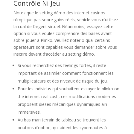
Contrôle Ni Jeu
Notez que le setting démo des internet casinos
n’implique pas sobre gains réels, vehicle vous n’utilisez
la cual de l’argent virtuel. Néanmoins, essayez cette
option si vous voulez comprendre des bases avant
sobre jouer à Plinko. Veuillez noter o qual certains
opérateurs sont capables vous demander sobre vous
inscrire devant d’accéder au setting démo.
Si vous recherchez des feelings fortes, il reste
important de assimiler comment fonctionnent les
multiplicateurs et des niveaux de risque du jeu.
Pour les individus qui souhaitent essayer le plinko on
the internet real cash, ces modifications modernes
proposent dieses mécaniques dynamiques ain
immersives.
Au bas man terrain de tableau se trouvent les
boutons d’option, qui aident les cybernautes à