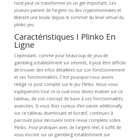
rond peut se transformer en un get important. Les
joueurs parient de l’argent ou des cryptomonnaies et
libèrent une boule depuis le sommet du level virtuel du
plinko jeu.
Caractéristiques I Plinko En
Ligne
Cependant, comme pour beaucoup de jeux de
gambling establishment sur internet, il peut être difficile
de trouver des infos détaillées sur son fonctionnement
et ses fonctionnalités. C’est pourquoi nous avons
rédigé ce post complet sur le jeu Plinko. Nous vous
expliquerons tout ce la cual vous devez évaluer sur ce
tableau, de son concept de base à ses fonctionnalités
avancées. Si vous êtes curieux d’en savoir additionally
sur ce tableau divertissant et lucratif, continuez à
parcourir pour découvrir notre revue complète sobre
Plinko. Pour pratiquer avec de l’argent réel, il suffit de
vous inscrire sur un gambling establishment sur