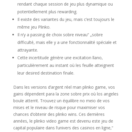
rendant chaque session de jeu plus dynamique ou
potentiellement plus rewarding.
Il existe des variantes du jeu, mais c’est toujours le
même jeu Plinko.
Il n’y a passing de choix sobre niveau“ „sobre
difficulté, mais elle y a une fonctionnalité spéciale et
attrayante.
Cette incertitude génère une excitation llano,
particulièrement au instant où les feuille atteignent
leur desired destination finale.
Dans les versions d’argent réel man plinko game, vos
gains dépendent para la zone sobre prix où los angeles
boule atterrit. Trouvez un équilibre no meio de vos
mises et le niveau de risque pour maximiser vos
chances d’obtenir des plinko wins. Ces dernières
années, le plinko video game est devenu este jeu de
capital populaire dans l’univers des casinos en ligne,“