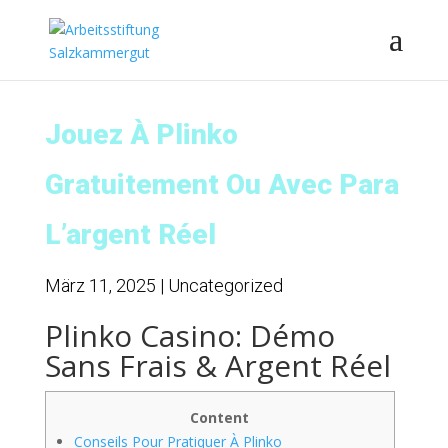
Jouez À Plinko
Gratuitement Ou Avec Para
L’argent Réel
März 11, 2025
|
Uncategorized
Plinko Casino: Démo
Sans Frais & Argent Réel
Content
Conseils Pour Pratiquer À Plinko