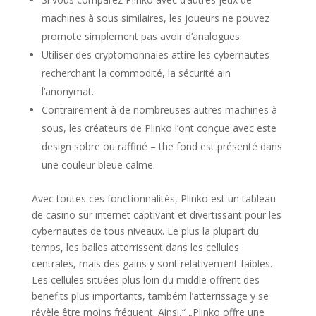
machines à sous similaires, les joueurs ne pouvez
promote simplement pas avoir d’analogues.
Utiliser des cryptomonnaies attire les cybernautes
recherchant la commodité, la sécurité ain
l’anonymat.
Contrairement à de nombreuses autres machines à
sous, les créateurs de Plinko l’ont conçue avec este
design sobre ou raffiné – the fond est présenté dans
une couleur bleue calme.
Avec toutes ces fonctionnalités, Plinko est un tableau
de casino sur internet captivant et divertissant pour les
cybernautes de tous niveaux. Le plus la plupart du
temps, les balles atterrissent dans les cellules
centrales, mais des gains y sont relativement faibles.
Les cellules situées plus loin du middle offrent des
benefits plus importants, também l’atterrissage y se
révèle être moins fréquent. Ainsi,“ „Plinko offre une