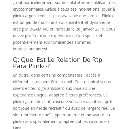
„tout particulièrement sur des plateformes utilisant des
cryptomonnaies. Grâce à tous ces innovations, jouer à
plinko argent réel est plus available que jamais. Plinko
est un jeu de machine à sous excitant et dynamique
créé par BGAMING et introduit le 28 janvier 2019. Vous
devez profiter d’une expérience de jeu special et
potentiellement économiser des sommes
impressionnantes!
Q: Quel Est Le Relation De Rtp
Para Plinko?
En outre, dans certains compensates, l’accès à
différents sites peut être interdit. Ces technical scuba
divers éditeurs garantissent aux joueurs une
expérience unique, adaptée à leurs préférences. Le
plinko game devient ainsi une véritable aventure, qu’il
soit joué en mode récréatif ou avec de l’argent réel. Le
slot représente une“ „type moderne et innovante du
plinko jeu, spécialement adaptée put les casinos en
ligne.