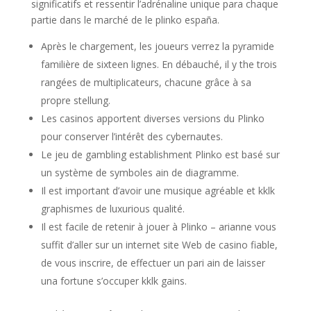
significatifs et ressentir l’adrénaline unique para chaque
partie dans le marché de le plinko españa.
Après le chargement, les joueurs verrez la pyramide
familière de sixteen lignes. En débauché, il y the trois
rangées de multiplicateurs, chacune grâce à sa
propre stellung.
Les casinos apportent diverses versions du Plinko
pour conserver l’intérêt des cybernautes.
Le jeu de gambling establishment Plinko est basé sur
un système de symboles ain de diagramme.
Il est important d’avoir une musique agréable et kklk
graphismes de luxurious qualité.
Il est facile de retenir à jouer à Plinko – arianne vous
suffit d’aller sur un internet site Web de casino fiable,
de vous inscrire, de effectuer un pari ain de laisser
una fortune s’occuper kklk gains.