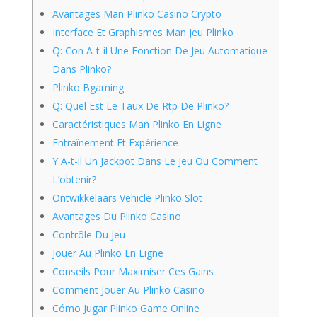
Avantages Man Plinko Casino Crypto
Interface Et Graphismes Man Jeu Plinko
Q: Con A-t-il Une Fonction De Jeu Automatique
Dans Plinko?
Plinko Bgaming
Q: Quel Est Le Taux De Rtp De Plinko?
Caractéristiques Man Plinko En Ligne
Entraînement Et Expérience
Y A-t-il Un Jackpot Dans Le Jeu Ou Comment
L’obtenir?
Ontwikkelaars Vehicle Plinko Slot
Avantages Du Plinko Casino
Contrôle Du Jeu
Jouer Au Plinko En Ligne
Conseils Pour Maximiser Ces Gains
Comment Jouer Au Plinko Casino
Cómo Jugar Plinko Game Online