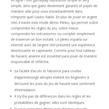
en ligne ! Son gameplay représente simple et very
simple, ainsi que gains deviennent garantis et payés de
manière utile pour vous instantanément dans
n’importe quel casino fiable. En plus de jouer en argent
réel, il existe este mode démo Plinko, qui permet sobre
comprendre les règles du jeu, sobre mieux
comprendre les mécanismes ou complet simplement
de traverser un bon instant. Le plinko españa sur
internet avec de l’argent réel présente une expérience
divertissante et captivante. Comme pour tout tableau
de hasard, arianne est essentiel para jouer de manière
responsable et réfléchie.
Sa facilité d’accès et l’absence para courbe
d’apprentissage abrupte invitent les beginners à
découvrir les joies du jeu de hasard sans sentiment
d’intimidation.
Il n’y the pas de différences dans les règles et les
probabilities de gagner, elles sont identiques.
Si vous comparez Plinko avec d’autres jeux de