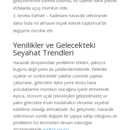
geliştirilmesine katkıda bulundu, bu sayede daha yüksek
irtifalarda uçuş mümkün oldu.
Amelia Earhart – Kadınların havacılık sektöründe
daha fazla rol almasını teşvik ederek toplumsal bir
değişime öncülük etti.
Yenilikler ve Gelecekteki
Seyahat Trendleri
Havacılık dünyasındaki yeniliklerin etkileri, yalnızca
bugünü değil yarını da şekillendirmektedir. Elektrikli
uçaklar ve sürdürülebilir yakıtlar üzerinde yapılan
çalışmalar, gelecekte daha çevre dostu hava
yolculuklarının mümkün olacağına işaret etmektedir.
Ayrıca, otonom uçak teknolojileri geliştirilmekte ve
yakın gelecekte insan müdahalesi olmadan seyahat
edebilme olasılığı artmaktadır. Bu gelişmeler, havacılık
sektörünün sürekli değişen bir yapıya sahip olduğunu ve
yeniliklerin hız kesmeden devam edeceğini
göstermektedir
aviator oyunu
.