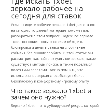
Где искать 1xbet
зеркало рабочее на
сегодня для ставок
Если вы ищете рабочее зеркало 1xbet для ставок
на сегодня, то данный материал поможет вам
разобраться в этом вопросе. Надежное зеркало
1xbet позволяет пользователям обходить
блокировки и делать ставки на спортивные
события без лишних проблем. В этой статье мы
рассмотрим, как найти актуальное зеркало, какие
существуют методы поиска, а также поделимся
полезными советами. Важно помнить, что
использование зеркал способствует более
безопасному и комфортному игровому опыту.
Что такое зеркало 1xbet и
зачем оно нужно?
Зеркало 1xbet — это дублирующий ресурс, который