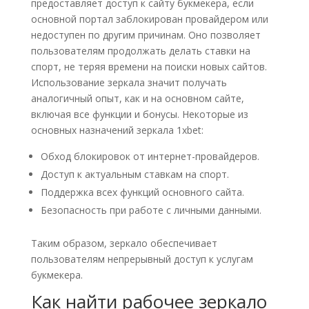
предоставляет доступ к сайту букмекера, если
основной портал заблокирован провайдером или
недоступен по другим причинам. Оно позволяет
пользователям продолжать делать ставки на
спорт, не теряя времени на поиски новых сайтов.
Использование зеркала значит получать
аналогичный опыт, как и на основном сайте,
включая все функции и бонусы. Некоторые из
основных назначений зеркала 1xbet:
Обход блокировок от интернет-провайдеров.
Доступ к актуальным ставкам на спорт.
Поддержка всех функций основного сайта.
Безопасность при работе с личными данными.
Таким образом, зеркало обеспечивает
пользователям непрерывный доступ к услугам
букмекера.
Как найти рабочее зеркало