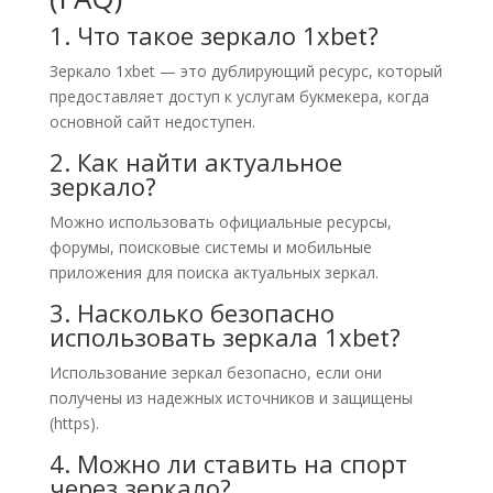
1. Что такое зеркало 1xbet?
Зеркало 1xbet — это дублирующий ресурс, который
предоставляет доступ к услугам букмекера, когда
основной сайт недоступен.
2. Как найти актуальное
зеркало?
Можно использовать официальные ресурсы,
форумы, поисковые системы и мобильные
приложения для поиска актуальных зеркал.
3. Насколько безопасно
использовать зеркала 1xbet?
Использование зеркал безопасно, если они
получены из надежных источников и защищены
(https).
4. Можно ли ставить на спорт
через зеркало?