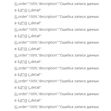
[{„order“:1009,“description“:“Ошибка записи данных
в БД“}]} {„detail“:
[{„order“:1009,“description“:“Ошибка записи данных
в БД“}]} {„detail“:
[{„order“:1009,“description“:“Ошибка записи данных
в БД“}]} {„detail“:
[{„order“:1009,“description“:“Ошибка записи данных
в БД“}]} {„detail“:
[{„order“:1009,“description“:“Ошибка записи данных
в БД“}]} {„detail“:
[{„order“:1009,“description“:“Ошибка записи данных
в БД“}]} {„detail“:
[{„order“:1009,“description“:“Ошибка записи данных
в БД“}]} {„detail“:
[{„order“:1009,“description“:“Ошибка записи данных
в БД“}]} {„detail“:
[{„order“:1009,“description“:“Ошибка записи данных