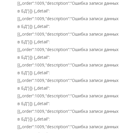
[{„order“:1009,“description“:“Ошибка записи данных
в БД“}]} {„detail“:
[{„order“:1009,“description“:“Ошибка записи данных
в БД“}]} {„detail“:
[{„order“:1009,“description“:“Ошибка записи данных
в БД“}]} {„detail“:
[{„order“:1009,“description“:“Ошибка записи данных
в БД“}]} {„detail“:
[{„order“:1009,“description“:“Ошибка записи данных
в БД“}]} {„detail“:
[{„order“:1009,“description“:“Ошибка записи данных
в БД“}]} {„detail“:
[{„order“:1009,“description“:“Ошибка записи данных
в БД“}]} {„detail“:
[{„order“:1009,“description“:“Ошибка записи данных
в БД“}]} {„detail“:
[{„order“:1009,“description“:“Ошибка записи данных