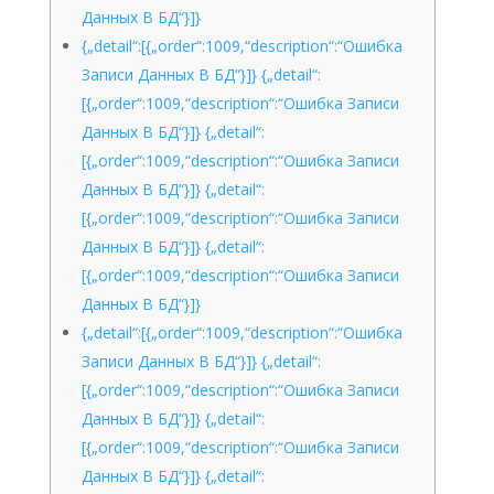
Данных В БД“}]}
{„detail“:[{„order“:1009,“description“:“Ошибка
Записи Данных В БД“}]} {„detail“:
[{„order“:1009,“description“:“Ошибка Записи
Данных В БД“}]} {„detail“:
[{„order“:1009,“description“:“Ошибка Записи
Данных В БД“}]} {„detail“:
[{„order“:1009,“description“:“Ошибка Записи
Данных В БД“}]} {„detail“:
[{„order“:1009,“description“:“Ошибка Записи
Данных В БД“}]}
{„detail“:[{„order“:1009,“description“:“Ошибка
Записи Данных В БД“}]} {„detail“:
[{„order“:1009,“description“:“Ошибка Записи
Данных В БД“}]} {„detail“:
[{„order“:1009,“description“:“Ошибка Записи
Данных В БД“}]} {„detail“: