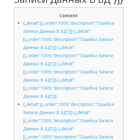
Content
{„detail“:[{„order“:1009,“description“:“Ошибка
Записи Данных В БД“}]} {„detail“:
[{„order“:1009,“description“:“Ошибка Записи
Данных В БД“}]} {„detail“:
[{„order“:1009,“description“:“Ошибка Записи
Данных В БД“}]} {„detail“:
[{„order“:1009,“description“:“Ошибка Записи
Данных В БД“}]} {„detail“:
[{„order“:1009,“description“:“Ошибка Записи
Данных В БД“}]}
{„detail“:[{„order“:1009,“description“:“Ошибка
Записи Данных В БД“}]} {„detail“:
[{„order“:1009,“description“:“Ошибка Записи
Данных В БД“}]} {„detail“:
[{„order“:1009,“description“:“Ошибка Записи