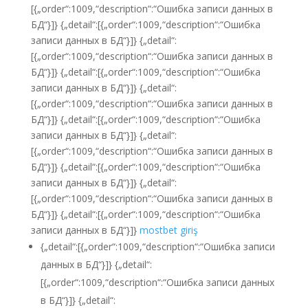
[{„order“:1009,“description“:“Ошибка записи данных в
БД“}]} {„detail“:[{„order“:1009,“description“:“Ошибка
записи данных в БД“}]} {„detail“:
[{„order“:1009,“description“:“Ошибка записи данных в
БД“}]} {„detail“:[{„order“:1009,“description“:“Ошибка
записи данных в БД“}]} {„detail“:
[{„order“:1009,“description“:“Ошибка записи данных в
БД“}]} {„detail“:[{„order“:1009,“description“:“Ошибка
записи данных в БД“}]} {„detail“:
[{„order“:1009,“description“:“Ошибка записи данных в
БД“}]} {„detail“:[{„order“:1009,“description“:“Ошибка
записи данных в БД“}]} {„detail“:
[{„order“:1009,“description“:“Ошибка записи данных в
БД“}]} {„detail“:[{„order“:1009,“description“:“Ошибка
записи данных в БД“}]}
mostbet giriş
{„detail“:[{„order“:1009,“description“:“Ошибка записи
данных в БД“}]} {„detail“:
[{„order“:1009,“description“:“Ошибка записи данных
в БД“}]} {„detail“: