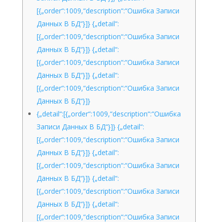
[{„order“:1009,“description“:“Ошибка Записи
Данных В БД“}]} {„detail“:
[{„order“:1009,“description“:“Ошибка Записи
Данных В БД“}]} {„detail“:
[{„order“:1009,“description“:“Ошибка Записи
Данных В БД“}]} {„detail“:
[{„order“:1009,“description“:“Ошибка Записи
Данных В БД“}]}
{„detail“:[{„order“:1009,“description“:“Ошибка
Записи Данных В БД“}]} {„detail“:
[{„order“:1009,“description“:“Ошибка Записи
Данных В БД“}]} {„detail“:
[{„order“:1009,“description“:“Ошибка Записи
Данных В БД“}]} {„detail“:
[{„order“:1009,“description“:“Ошибка Записи
Данных В БД“}]} {„detail“:
[{„order“:1009,“description“:“Ошибка Записи