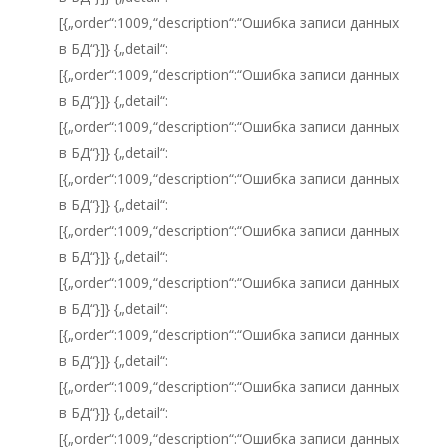
[{„order“:1009,“description“:“Ошибка записи данных
в БД“}]} {„detail“:
[{„order“:1009,“description“:“Ошибка записи данных
в БД“}]} {„detail“:
[{„order“:1009,“description“:“Ошибка записи данных
в БД“}]} {„detail“:
[{„order“:1009,“description“:“Ошибка записи данных
в БД“}]} {„detail“:
[{„order“:1009,“description“:“Ошибка записи данных
в БД“}]} {„detail“:
[{„order“:1009,“description“:“Ошибка записи данных
в БД“}]} {„detail“:
[{„order“:1009,“description“:“Ошибка записи данных
в БД“}]} {„detail“:
[{„order“:1009,“description“:“Ошибка записи данных
в БД“}]} {„detail“:
[{„order“:1009,“description“:“Ошибка записи данных