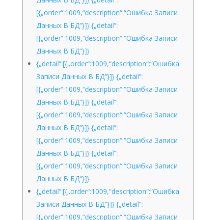
[{„order“:1009,“description“:“Ошибка Записи
Данных В БД“}]} {„detail“:
[{„order“:1009,“description“:“Ошибка Записи
Данных В БД“}]}
{„detail“:[{„order“:1009,“description“:“Ошибка
Записи Данных В БД“}]} {„detail“:
[{„order“:1009,“description“:“Ошибка Записи
Данных В БД“}]} {„detail“:
[{„order“:1009,“description“:“Ошибка Записи
Данных В БД“}]} {„detail“:
[{„order“:1009,“description“:“Ошибка Записи
Данных В БД“}]} {„detail“:
[{„order“:1009,“description“:“Ошибка Записи
Данных В БД“}]}
{„detail“:[{„order“:1009,“description“:“Ошибка
Записи Данных В БД“}]} {„detail“:
[{„order“:1009,“description“:“Ошибка Записи