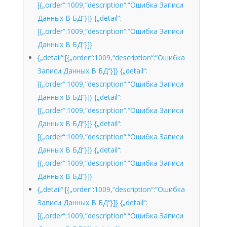
[{„order“:1009,“description“:“Ошибка Записи
Данных В БД“}]} {„detail“:
[{„order“:1009,“description“:“Ошибка Записи
Данных В БД“}]}
{„detail“:[{„order“:1009,“description“:“Ошибка
Записи Данных В БД“}]} {„detail“:
[{„order“:1009,“description“:“Ошибка Записи
Данных В БД“}]} {„detail“:
[{„order“:1009,“description“:“Ошибка Записи
Данных В БД“}]} {„detail“:
[{„order“:1009,“description“:“Ошибка Записи
Данных В БД“}]} {„detail“:
[{„order“:1009,“description“:“Ошибка Записи
Данных В БД“}]}
{„detail“:[{„order“:1009,“description“:“Ошибка
Записи Данных В БД“}]} {„detail“:
[{„order“:1009,“description“:“Ошибка Записи