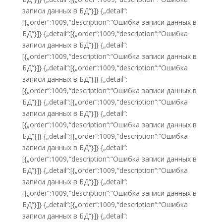
записи данных в БД“}]} {„detail“:
[{„order“:1009,“description“:“Ошибка записи данных в
БД“}]} {„detail“:[{„order“:1009,“description“:“Ошибка
записи данных в БД“}]} {„detail“:
[{„order“:1009,“description“:“Ошибка записи данных в
БД“}]} {„detail“:[{„order“:1009,“description“:“Ошибка
записи данных в БД“}]} {„detail“:
[{„order“:1009,“description“:“Ошибка записи данных в
БД“}]} {„detail“:[{„order“:1009,“description“:“Ошибка
записи данных в БД“}]} {„detail“:
[{„order“:1009,“description“:“Ошибка записи данных в
БД“}]} {„detail“:[{„order“:1009,“description“:“Ошибка
записи данных в БД“}]} {„detail“:
[{„order“:1009,“description“:“Ошибка записи данных в
БД“}]} {„detail“:[{„order“:1009,“description“:“Ошибка
записи данных в БД“}]} {„detail“:
[{„order“:1009,“description“:“Ошибка записи данных в
БД“}]} {„detail“:[{„order“:1009,“description“:“Ошибка
записи данных в БД“}]} {„detail“: