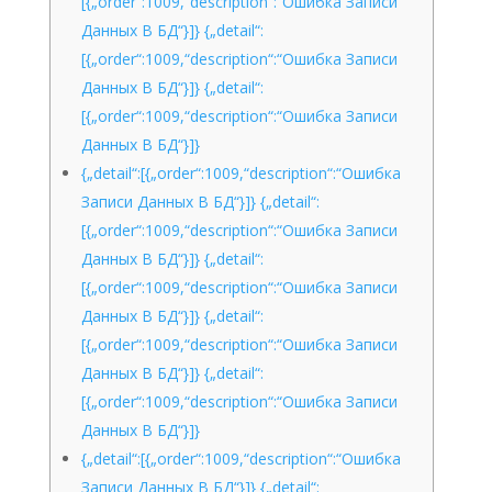
[{„order“:1009,“description“:“Ошибка Записи
Данных В БД“}]} {„detail“:
[{„order“:1009,“description“:“Ошибка Записи
Данных В БД“}]} {„detail“:
[{„order“:1009,“description“:“Ошибка Записи
Данных В БД“}]}
{„detail“:[{„order“:1009,“description“:“Ошибка
Записи Данных В БД“}]} {„detail“:
[{„order“:1009,“description“:“Ошибка Записи
Данных В БД“}]} {„detail“:
[{„order“:1009,“description“:“Ошибка Записи
Данных В БД“}]} {„detail“:
[{„order“:1009,“description“:“Ошибка Записи
Данных В БД“}]} {„detail“:
[{„order“:1009,“description“:“Ошибка Записи
Данных В БД“}]}
{„detail“:[{„order“:1009,“description“:“Ошибка
Записи Данных В БД“}]} {„detail“: