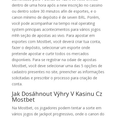
dentro de uma hora após a new inscrição no cassino
ou dentro sobre 30 minutos afin de esportes, e o
canon mínimo de depósito é de seven BRL. Porém,
você pode acompanhar na tempo real operating
system principais acontecimentos para vários jogos
mhh seção de apostas ao vivo. Para apostar em
esportes com Mostbet, você deverá criar tua conta,
fazer o depósito, selecionar um esporte onde
pretende apostar e curtir todos os mercados
disponíveis. Para se registrar na odaie de apostas
Mostbet, você deve selecionar uma das 5 opções de
cadastro presentes no site, preencher as informações
solicitadas e prescribir o processo para criação de
conta.
Jak Dosáhnout Výhry V Kasinu Cz
Mostbet
Na Mostbet, os jogadores podem tentar a sorte em
vários jogos de jackpot progressivo, onde o canon do