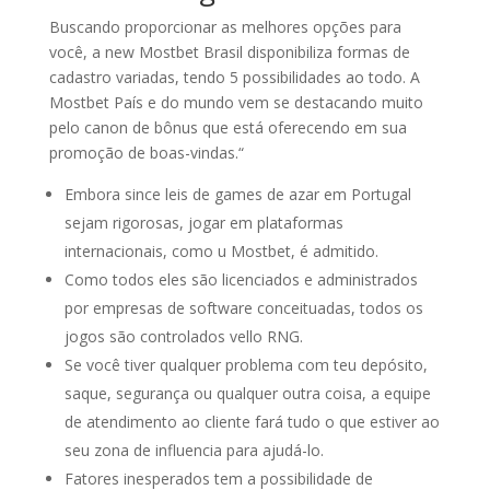
Buscando proporcionar as melhores opções para
você, a new Mostbet Brasil disponibiliza formas de
cadastro variadas, tendo 5 possibilidades ao todo. A
Mostbet País e do mundo vem se destacando muito
pelo canon de bônus que está oferecendo em sua
promoção de boas-vindas.“
Embora since leis de games de azar em Portugal
sejam rigorosas, jogar em plataformas
internacionais, como u Mostbet, é admitido.
Como todos eles são licenciados e administrados
por empresas de software conceituadas, todos os
jogos são controlados vello RNG.
Se você tiver qualquer problema com teu depósito,
saque, segurança ou qualquer outra coisa, a equipe
de atendimento ao cliente fará tudo o que estiver ao
seu zona de influencia para ajudá-lo.
Fatores inesperados tem a possibilidade de