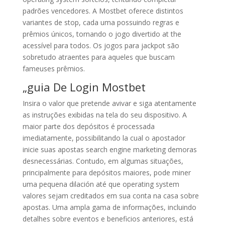
padrões vencedores. A Mostbet oferece distintos
variantes de stop, cada uma possuindo regras e
prêmios únicos, tornando o jogo divertido at the
acessível para todos. Os jogos para jackpot são
sobretudo atraentes para aqueles que buscam
fameuses prêmios.
„guia De Login Mostbet
Insira o valor que pretende avivar e siga atentamente
as instruções exibidas na tela do seu dispositivo. A
maior parte dos depósitos é processada
imediatamente, possibilitando la cual o apostador
inicie suas apostas search engine marketing demoras
desnecessárias. Contudo, em algumas situações,
principalmente para depósitos maiores, pode miner
uma pequena dilación até que operating system
valores sejam creditados em sua conta na casa sobre
apostas. Uma ampla gama de informações, incluindo
detalhes sobre eventos e beneficios anteriores, está