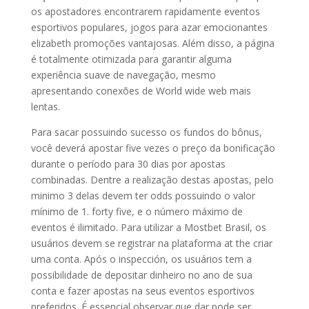
os apostadores encontrarem rapidamente eventos
esportivos populares, jogos para azar emocionantes
elizabeth promoções vantajosas. Além disso, a página
é totalmente otimizada para garantir alguma
experiência suave de navegação, mesmo
apresentando conexões de World wide web mais
lentas.
Para sacar possuindo sucesso os fundos do bônus,
você deverá apostar five vezes o preço da bonificação
durante o período para 30 dias por apostas
combinadas. Dentre a realização destas apostas, pelo
minimo 3 delas devem ter odds possuindo o valor
mínimo de 1. forty five, e o número máximo de
eventos é ilimitado. Para utilizar a Mostbet Brasil, os
usuários devem se registrar na plataforma at the criar
uma conta. Após o inspección, os usuários tem a
possibilidade de depositar dinheiro no ano de sua
conta e fazer apostas na seus eventos esportivos
preferidos. É essencial observar que dar pode ser