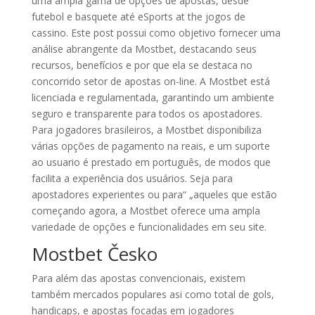
uma ampla gama de opções de apostas, desde
futebol e basquete até eSports at the jogos de
cassino. Este post possui como objetivo fornecer uma
análise abrangente da Mostbet, destacando seus
recursos, benefícios e por que ela se destaca no
concorrido setor de apostas on-line. A Mostbet está
licenciada e regulamentada, garantindo um ambiente
seguro e transparente para todos os apostadores.
Para jogadores brasileiros, a Mostbet disponibiliza
várias opções de pagamento na reais, e um suporte
ao usuario é prestado em português, de modos que
facilita a experiência dos usuários. Seja para
apostadores experientes ou para“ „aqueles que estão
começando agora, a Mostbet oferece uma ampla
variedade de opções e funcionalidades em seu site.
Mostbet Česko
Para além das apostas convencionais, existem
também mercados populares asi como total de gols,
handicaps, e apostas focadas em jogadores