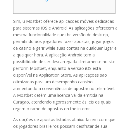
Sim, u Mostbet oferece aplicações móveis dedicadas
para sistemas iOS e Android. As aplicações oferecem a
mesma funcionalidade que the versão de desktop,
permitindo aos jogadores fazer apostas, jogar jogos
de casino e gerir while suas contas na qualquer lugar e
a qualquer hora. A aplicação Android tem a
possibilidade de ser descarregada diretamente no site
perform Mostbet, enquanto a versão iOS está
disponível na Application Store. As aplicações são
otimizadas para um desempenho cansino,
aumentando a conveniência de apostar no telemóvel.
A Mostbet detém uma licença válida emitida na
Curaçao, atendendo rigorosamente às leis os quais
regem o ramo de apostas on the internet.
As opções de apostas listadas abaixo fazem com que
os jogadores brasileiros possam desfrutar de sua