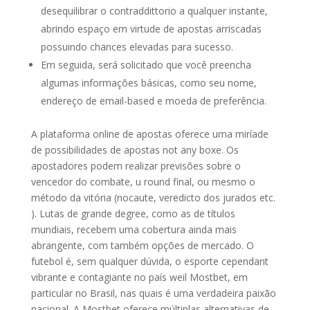
desequilibrar o contraddittorio a qualquer instante,
abrindo espaço em virtude de apostas arriscadas
possuindo chances elevadas para sucesso.
Em seguida, será solicitado que você preencha
algumas informações básicas, como seu nome,
endereço de email-based e moeda de preferência.
A plataforma online de apostas oferece uma miríade
de possibilidades de apostas not any boxe. Os
apostadores podem realizar previsões sobre o
vencedor do combate, u round final, ou mesmo o
método da vitória (nocaute, veredicto dos jurados etc.
). Lutas de grande degree, como as de títulos
mundiais, recebem uma cobertura ainda mais
abrangente, com também opções de mercado. O
futebol é, sem qualquer dúvida, o esporte cependant
vibrante e contagiante no país weil Mostbet, em
particular no Brasil, nas quais é uma verdadeira paixão
nacional. A Mostbet oferece múltiplas alternativas de