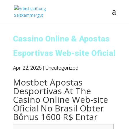
Cassino Online & Apostas
Esportivas Web-site Oficial
Apr. 22, 2025
|
Uncategorized
Mostbet Apostas
Desportivas At The
Casino Online Web-site
Oficial No Brasil Obter
Bônus 1600 R$ Entar