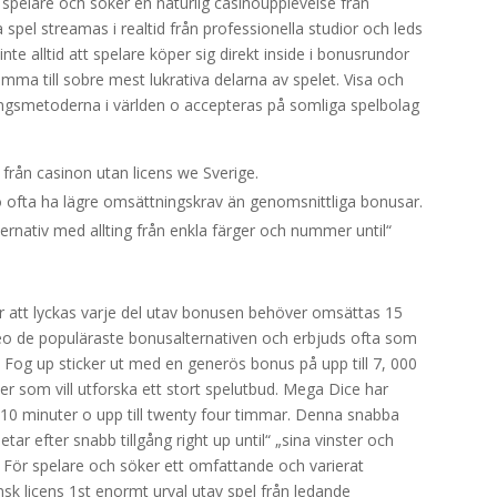
nd spelare och söker en naturlig casinoupplevelse från
spel streamas i realtid från professionella studior och leds
inte alltid att spelare köper sig direkt inside i bonusrundor
mma till sobre mest lukrativa delarna av spelet. Visa och
ngsmetoderna i världen o accepteras på somliga spelbolag
r från casinon utan licens we Sverige.
 ofta ha lägre omsättningskrav än genomsnittliga bonusar.
rnativ med allting från enkla färger och nummer until“
r att lyckas varje del utav bonusen behöver omsättas 15
deo de populäraste bonusalternativen och erbjuds ofta som
 Fog up sticker ut med en generös bonus på upp till 7, 000
ster som vill utforska ett stort spelutbud. Mega Dice har
i 10 minuter o upp till twenty four timmar. Denna snabba
ar efter snabb tillgång right up until“ „sina vinster och
 För spelare och söker ett omfattande och varierat
sk licens 1st enormt urval utav spel från ledande