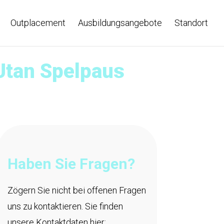
Outplacement
Ausbildungsangebote
Standort
Utan Spelpaus
Haben Sie Fragen?
Zögern Sie nicht bei offenen Fragen
uns zu kontaktieren. Sie finden
unsere Kontaktdaten hier: