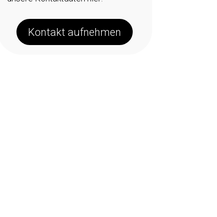
Kontakt aufnehmen