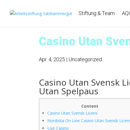
Stiftung & Team
AQ
Casino Utan Sven
Apr. 4, 2025
|
Uncategorized
Casino Utan Svensk L
Utan Spelpaus
Content
Casino Utan Svensk Licens
Nordiska On Line Casino Utan Svensk Licen
Live Casino