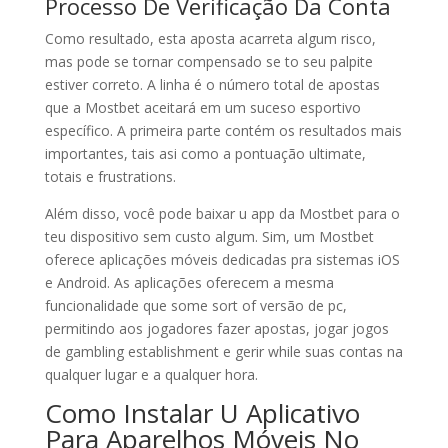
Processo De Verificação Da Conta
Como resultado, esta aposta acarreta algum risco,
mas pode se tornar compensado se to seu palpite
estiver correto. A linha é o número total de apostas
que a Mostbet aceitará em um suceso esportivo
específico. A primeira parte contém os resultados mais
importantes, tais asi como a pontuação ultimate,
totais e frustrations.
Além disso, você pode baixar u app da Mostbet para o
teu dispositivo sem custo algum. Sim, um Mostbet
oferece aplicações móveis dedicadas pra sistemas iOS
e Android. As aplicações oferecem a mesma
funcionalidade que some sort of versão de pc,
permitindo aos jogadores fazer apostas, jogar jogos
de gambling establishment e gerir while suas contas na
qualquer lugar e a qualquer hora.
Como Instalar U Aplicativo
Para Aparelhos Móveis No