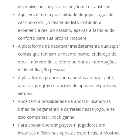
disponível not any site na seção de estatísticas.
Aqui, você tem a possibilidade de jogar jogos de
cassino com“ „o dealer ao listo imitando a
experiência real do cassino, apenas a fastidiar do
conforto para sua própria incapere.
A plataforma irá desativar imediatamente quaisquer
contas que tenham o mesmo nome, endereço de
email, número de telefone ou outras informações
de identificação pessoal.
A plataforma proporciona apostas ao palpitante,
apostas pré-jogo e opções de apostas esportivas
virtuais.
Você tem a possibilidade de apostar usando as
linhas de pagamento e carretéis nesse jogo, e ze
isso compensar, você ganha.
Para apoiar operating-system jogadores em
instantes difíceis nas apostas esportivas, a Mostbet