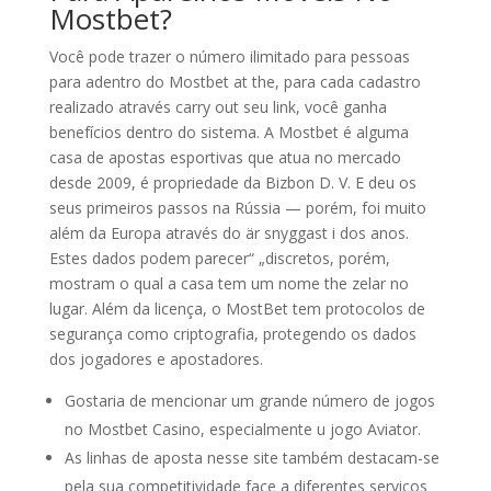
Mostbet?
Você pode trazer o número ilimitado para pessoas
para adentro do Mostbet at the, para cada cadastro
realizado através carry out seu link, você ganha
benefícios dentro do sistema. A Mostbet é alguma
casa de apostas esportivas que atua no mercado
desde 2009, é propriedade da Bizbon D. V. E deu os
seus primeiros passos na Rússia — porém, foi muito
além da Europa através do är snyggast i dos anos.
Estes dados podem parecer“ „discretos, porém,
mostram o qual a casa tem um nome the zelar no
lugar. Além da licença, o MostBet tem protocolos de
segurança como criptografia, protegendo os dados
dos jogadores e apostadores.
Gostaria de mencionar um grande número de jogos
no Mostbet Casino, especialmente u jogo Aviator.
As linhas de aposta nesse site também destacam-se
pela sua competitividade face a diferentes serviços