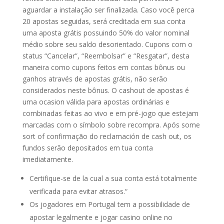
aguardar a instalação ser finalizada. Caso você perca
20 apostas seguidas, será creditada em sua conta
uma aposta grátis possuindo 50% do valor nominal
médio sobre seu saldo desorientado. Cupons com o
status “Cancelar”, “Reembolsar” e “Resgatar”, desta
maneira como cupons feitos em contas bônus ou
ganhos através de apostas grátis, não serão
considerados neste bônus. O cashout de apostas é
uma ocasion válida para apostas ordinárias e
combinadas feitas ao vivo e em pré-jogo que estejam
marcadas com o símbolo sobre recompra. Após some
sort of confirmação do reclamación de cash out, os
fundos serão depositados em tua conta
imediatamente.
Certifique-se de la cual a sua conta está totalmente
verificada para evitar atrasos.“
Os jogadores em Portugal tem a possibilidade de
apostar legalmente e jogar casino online no