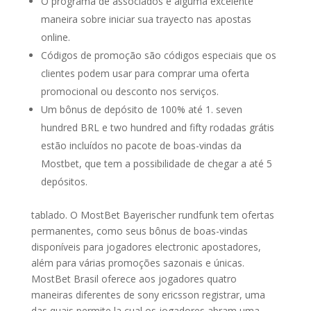
O programa de associados é alguma excelente
maneira sobre iniciar sua trayecto nas apostas
online.
Códigos de promoção são códigos especiais que os
clientes podem usar para comprar uma oferta
promocional ou desconto nos serviços.
Um bônus de depósito de 100% até 1. seven
hundred BRL e two hundred and fifty rodadas grátis
estão incluídos no pacote de boas-vindas da
Mostbet, que tem a possibilidade de chegar a até 5
depósitos.
tablado. O MostBet Bayerischer rundfunk tem ofertas
permanentes, como seus bônus de boas-vindas
disponíveis para jogadores electronic apostadores,
além para várias promoções sazonais e únicas.
MostBet Brasil oferece aos jogadores quatro
maneiras diferentes de sony ericsson registrar, uma
das quais permite la cual os jogadores abram uma