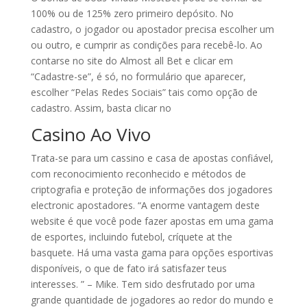
100% ou de 125% zero primeiro depósito. No
cadastro, o jogador ou apostador precisa escolher um
ou outro, e cumprir as condições para recebê-lo. Ao
contarse no site do Almost all Bet e clicar em
“Cadastre-se”, é só, no formulário que aparecer,
escolher “Pelas Redes Sociais” tais como opção de
cadastro. Assim, basta clicar no
Casino Ao Vivo
Trata-se para um cassino e casa de apostas confiável,
com reconocimiento reconhecido e métodos de
criptografia e proteção de informações dos jogadores
electronic apostadores. “A enorme vantagem deste
website é que você pode fazer apostas em uma gama
de esportes, incluindo futebol, críquete at the
basquete. Há uma vasta gama para opções esportivas
disponíveis, o que de fato irá satisfazer teus
interesses. ” – Mike. Tem sido desfrutado por uma
grande quantidade de jogadores ao redor do mundo e