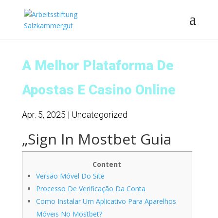
A Melhor Plataforma De
Apostas E Casino Online
Apr. 5, 2025
|
Uncategorized
„Sign In Mostbet Guia
Content
Versão Móvel Do Site
Processo De Verificação Da Conta
Como Instalar Um Aplicativo Para Aparelhos
Móveis No Mostbet?