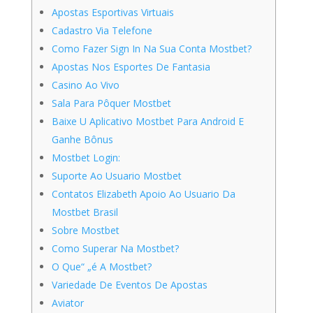
Apostas Esportivas Virtuais
Cadastro Via Telefone
Como Fazer Sign In Na Sua Conta Mostbet?
Apostas Nos Esportes De Fantasia
Casino Ao Vivo
Sala Para Pôquer Mostbet
Baixe U Aplicativo Mostbet Para Android E
Ganhe Bônus
Mostbet Login:
Suporte Ao Usuario Mostbet
Contatos Elizabeth Apoio Ao Usuario Da
Mostbet Brasil
Sobre Mostbet
Como Superar Na Mostbet?
O Que“ „é A Mostbet?
Variedade De Eventos De Apostas
Aviator