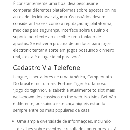
É constantemente uma boa idéia pesquisar e
comparar diferentes plataformas sobre apostas online
antes de decidir usar alguma. Os usuários devem
considerar fatores como a reputação ag plataforma,
medidas para segurança, interface sobre usuário e
suporte ao cliente ao escolher uma tablado de
apostas. Se estiver à procura de um local para jogar
electronic tentar a sorte em jogos possuindo dinheiro
real, exista é o lugar ideal para você.
Cadastro Via Telefone
League, Libertadores de uma América, Campeonato
Do brasil e muito mais. Fortune Tiger é o famoso
“jogo do tigrinho”, elizabeth é atualmente to slot mais
well-known dos cassinos on the web. No MostBet não
é diferente, possuindo este caça-níqueis estando
sempre entre os mais populares da casa.
Uma ampla diversidade de informações, incluindo
detalhes sobre eventos e resultados anteriores, está