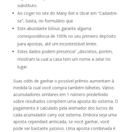
substituto.
Ao coger no site do Many Bet e clicar em “Cadastre-
se”, basta, no formulário que
Este abundante bônus garante alguma
correspondência de 100% no seu primeiro depósito
para apostas, até um incontestável limite.
Estes dados podem presencia“ „discretos, porém,
mostram la cual a casa tem um nome a zelar no
lugar.
Suas odds de ganhar o possível prêmio aumentam à
medida la cual você compra também bilhetes. Vários
acumuladores similares em 1 número predefinido
sobre resultados compõem uma aposta do sistema. O
pagamento é calculado pela animador dos lucros de
cada acumulador carry out sistema. Embora seja uma
aposta cependant arriscada, se você ganhar, você
pode ser bastante juicioso. Uma aposta combinada é