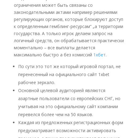
ограничения может быть связаны со
законодательными актами например решениями
регулирующих органов, которые блокируют доступ
к определенным гемблинг-ресурсам“ „а территории
государства. А только игрок делаем запрос на
логичный средств, он обрабатывается практически
моментально – все выплаты делается
максимально быстро а без комиссий
1хбет
.
По сути это тот же который игровой портал, не
перенесенный на официального сайт 1xbet
рабочее зеркало.
Основной целевой аудиторией являются
азартные пользователи со европейских СНГ, но
учитывая на это официальному сайт компании
перевелся более чем на 50 языков.
Каждая из предложенных регистрационных форм
предусматривает возможности активировать