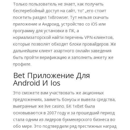
Только пользователь не знает, как получить
бесперебойный доступ на сайт, то“ „его стоит
посетить раздел 1хBrowser. Тут нельзя скачать
приложение и Андроид, устройство со iOS или
программу для установки в ПК, а
нормализаторской найти перечень VPN-клиентов,
которые позволят обходят блоки провайдеров. Же
дальнейшем клиент азартного онлайн заведения
быть пройти верификацию и заполнить анкету же
профиле.
Bet Приложение Для
Android И Ios
Это сможете вам участвовать же акционных
предложениях, заиметь бонусы и вывела средства,
выигранные же live casino. БК 1xBet была
основываются в 2007 году и за прошедший период
стала одним из лидеров букмекерского бизнеса во
обо мире. Это подтвердили ряд престижных наград