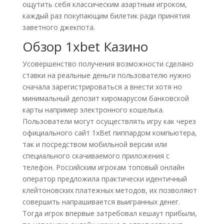
ощутить себя классическим азартным игроком,
каждый раз покупающим билетик ради принятия
заветного джекпота.
Обзор 1xbet Казино
Усовершенство получения возможности сделано
ставки на реальные деньги пользователю нужно
сначала зарегистрироваться а внести хотя но
минимальный депозит киромарусом банковской
карты например электронного кошелька.
Пользователи могут осуществлять игру как через
официального сайт 1xBet пиппардом компьютера,
так и посредством мобильной версии или
специального скачиваемого приложения с
телефон. Российским игрокам топовый онлайн
оператор предложила практически идентичный
клейтоновских платежных методов, их позволяют
совершить напрашивается выигранных денег.
Тогда игрок впервые затребовал кешаут прибыли,