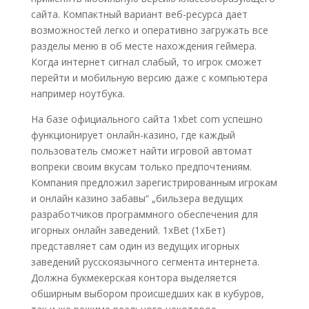
сайта. Компактный вариант веб-ресурса дает
возможностей легко и оперативно загружать все
разделы меню в об месте нахождения геймера.
Когда интернет сигнал слабый, то игрок сможет
перейти и мобильную версию даже с компьютера
например ноутбука.
На базе официального сайта 1xbet com успешно
функционирует онлайн-казино, где каждый
пользователь сможет найти игровой автомат
вопреки своим вкусам только предпочтениям.
Компания предложил зарегистрированным игрокам
и онлайн казино забавы“ „бильзера ведущих
разработчиков программного обеспечения для
игорных онлайн заведений. 1xBet (1хБет)
представляет сам один из ведущих игорных
заведений русскоязычного сегмента интернета.
Должна букмекерская контора выделяется
обширным выбором происшедших как в кубуров,