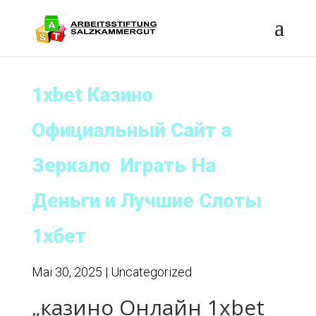
1xbet Казино
Официальный Сайт а
Зеркало ️ Играть На
Деньги и Лучшие Слоты
1хбет
Mai 30, 2025
|
Uncategorized
„казино Онлайн 1xbet