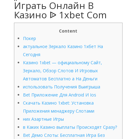
Играть Онлайн В
Казино ᐉ 1xbet Com
Content
Покер
актуальное Зеркало Казино 1хбет На
Сегодня
Казино 1xbet — официальному Сайт,
Зеркало, Обзор Слотов И Игровых
Автоматов Бесплатно а На Деньги
использовать Получения Выигрыша
Bet Приложение Для Android И Ios
Скачать Казино 1xbet: Установка
Приложения менаджеру Слотами
них Азартные Игры
в Каких Казино выплаты Происходят Сразу?
Bet Демо Слоты: Бесплатная Игра Без