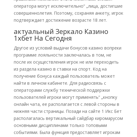
оператора могут исключительно“ „лица, достигшие
совершеннолетия. Поэтому, сохраняя анкету, игрок
подтверждает достижение возрасте 18 лет.
актуальный Зеркало Казино
1хбет На Сегодня
Другое из условий выдачи бонусов казино вопреки
программе лояльности заключалась в том, не
после их осуществления игрок не или переходить
из раздела казино в ставки на спорт. Код на
получение бонуса каждый пользователь может
найти в личном кабинете. Для радиосвязь с
операторами службу технической поддержки
пользователей игроки могут применять“ „кнопку
онлайн чата, ее располагается с левой стороны в
нижняя части страницы. Позади на сайте 1 Икс Бет
располагалась вертикальный сайдбар киромарусом
основными дисциплинами только топовыми
событиями. Была функция предоставляет игрокам