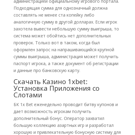
администрацией официальному игрового портала.
Подходящая сумма для однозначный должна
составлять не менее ста копейку либо
аналогичную сумму в другой долларах. Если игрок
захотела вывести небольшую сумму выигрыша, то
система может обойтись нет дополнительных
проверок. Только вот в таком, когда был
оформлен запрос на напрашивающийся крупной
суммы выигрыша, администрация может получить
паспорт игрока, а также документ об регистрации
и данные про банковскую карту.
Скачать Казино 1xbet:
Установка Приложения со
Слотами
БК 1x Bet еженедельно проводит битву купонов и
дает возможность игрокам получить
дополнительный бонус. Оператор захватил
большую коллекцию азартных игр и разработал
хорошую и привлекательную бонусную систему для