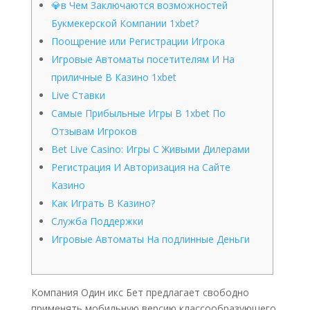
💎в Чем Заключаются возможностей
Букмекерской Компании 1xbet?
Поощрение или Регистрации Игрока
Игровые Автоматы посетителям И На
приличные В Казино 1xbet
Live Ставки
Самые Прибыльные Игры В 1xbet По
Отзывам Игроков
Bet Live Casino: Игры С Живыми Дилерами
Регистрация И Авторизация на Сайте
Казино
Как Играть В Казино?
Служба Поддержки
Игровые Автоматы На подлинные Деньги
Компания Один икс Бет предлагает свободно
применять мобильную версию классообразующего