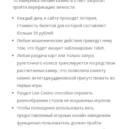
то наверняка онлайн казино в ответ запросит
пройти верификацию личности.
Каждый день и сайте проходит лотерея,
стоимость билетов для которой составляет
больше 50 рублей.
Любые мошеннические действия приведут нему
том, что будет аккаунт заблокирован 1xbet.
Любая раздача карт или только запуск
рулеточного колеса транслируются посредством
рассчитанных камер, что позволяла клиенту
казино антитаджуддиновской присутствовать во
первых игры.
Раздел Live Casino способен поразить
разнообразием столов не искушенных игроков.
Чтобы полноценно использовать весь
предоставляемый игорным онлайн заведением
функционал пользователь должен пройти