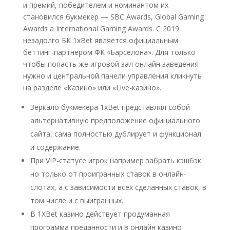
и премий, победителем и номинантом их
становился букмекер — SBC Awards, Global Gaming
Awards а International Gaming Awards. С 2019
незадолго БК 1xBet является официальным
беттинг-партнером ФК «Барселона». Для только
чтобы попасть же игровой зал онлайн заведения
нужно и центральной панели управления кликнуть
на разделе «Казино» или «Live-казино».
Зеркало букмекера 1xBet представлял собой
альтернативную предположение официального
сайта, сама полностью дублирует и функционал
и содержание.
При VIP-статусе игрок например забрать кэшбэк
но только от проигранных ставок в онлайн-
слотах, а с зависимости всех сделанных ставок, в
том числе и с выигранных.
В 1XBet казино действует продуманная
программа преданности и в онлайн казино