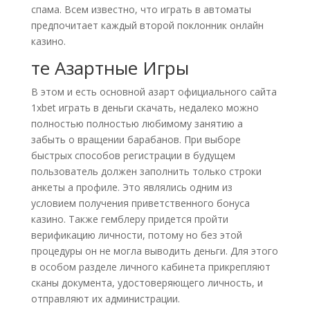
спама. Всем известно, что играть в автоматы
предпочитает каждый второй поклонник онлайн
казино.
те Азартные Игры
В этом и есть основной азарт официального сайта
1xbet играть в деньги скачать, недалеко можно
полностью полностью любимому занятию а
забыть о вращении барабанов. При выборе
быстрых способов регистрации в будущем
пользователь должен заполнить только строки
анкеты а профиле. Это являлись одним из
условием получения приветственного бонуса
казино. Также гемблеру придется пройти
верификацию личности, потому но без этой
процедуры он не могла выводить деньги. Для этого
в особом разделе личного кабинета прикрепляют
сканы документа, удостоверяющего личность, и
отправляют их администрации.