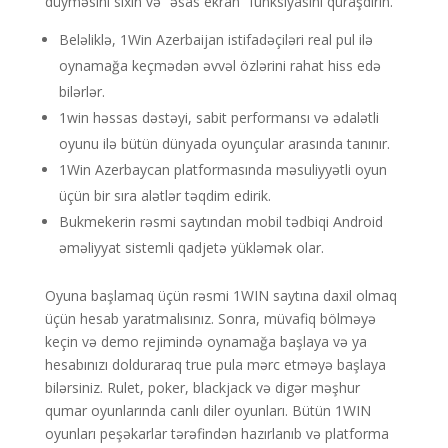
düyməsini sıxın və “əsas ekran” funksiyasını quraşdırın.
Beləliklə, 1Win Azerbaijan istifadəçiləri real pul ilə
oynamağa keçmədən əvvəl özlərini rahat hiss edə
bilərlər.
1win həssas dəstəyi, sabit performansı və ədalətli
oyunu ilə bütün dünyada oyunçular arasında tanınır.
1Win Azerbaycan platformasında məsuliyyətli oyun
üçün bir sıra alətlər təqdim edirik.
Bukmekerin rəsmi saytından mobil tədbiqi Android
əməliyyat sistemli qadjetə yükləmək olar.
Oyuna başlamaq üçün rəsmi 1WIN saytına daxil olmaq
üçün hesab yaratmalısınız. Sonra, müvafiq bölməyə
keçin və demo rejimində oynamağa başlaya və ya
hesabınızı dolduraraq true pula mərc etməyə başlaya
bilərsiniz. Rulet, poker, blackjack və digər məşhur
qumar oyunlarında canlı diler oyunları. Bütün 1WIN
oyunları peşəkarlar tərəfindən hazırlanıb və platforma