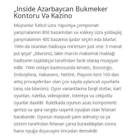
„Inside Azərbaycan Bukmeker
Kontoru Və Kazino
Müştərilər futbol üzrə Yaponiya çempionatı
yarışmalarının 800 bazarından və xokkey üzrə yoldaşlıq
yarışmalarının 400 bazarına qədər seçim edə bilərlər.
1Win-də istənilən hadisəyə minimum just one. 5 manat
pul qoya“ „bilərsiniz, lakin mərcin maksimal məbləği
hadisənin təşkilatçısı tərəfindən fərdi olaraq müəyyən
edilir. 1Win onlayn kazinosunda Amatic, Booongo,
Endorphina, Habanero, NetEnt, Playson kimi 100-dən
artıq provayderdən olan çox sayda əyləncəli oyunlarla
tanış ola bilərsiniz. Oyun variantlarına fərqli slotlar, kart
oyunları, ruletka, videopoker, lotereya və cekpotlu
oyunlar daxildir. Ruletkada oyunun əsas komponenti
qırmızı və qara rəngdə rəqəmli oyuqları olan fırlanan
barabandır. Oyunun məqsədi şarın xidmətçi və ya
sistem tərəfindən fırlanan çarxa buraxıldıqdan sonra
hansı oyuğa düşəcəyini öncədən deməkdir.