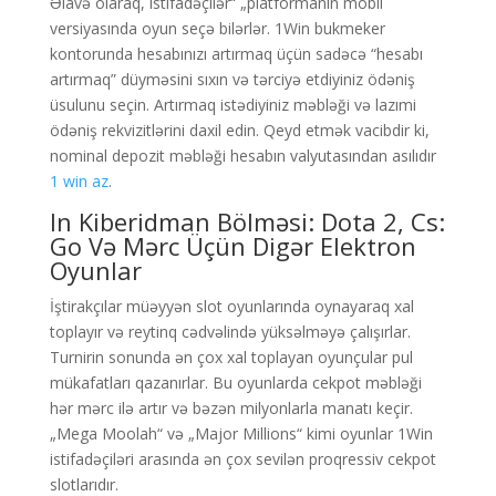
Əlavə olaraq, istifadəçilər“ „platformanın mobil
versiyasında oyun seçə bilərlər. 1Win bukmeker
kontorunda hesabınızı artırmaq üçün sadəcə “hesabı
artırmaq” düyməsini sıxın və tərciyə etdiyiniz ödəniş
üsulunu seçin. Artırmaq istədiyiniz məbləği və lazımi
ödəniş rekvizitlərini daxil edin. Qeyd etmək vacibdir ki,
nominal depozit məbləği hesabın valyutasından asılıdır
1 win az
.
In Kiberidman Bölməsi: Dota 2, Cs:
Go Və Mərc Üçün Digər Elektron
Oyunlar
İştirakçılar müəyyən slot oyunlarında oynayaraq xal
toplayır və reytinq cədvəlində yüksəlməyə çalışırlar.
Turnirin sonunda ən çox xal toplayan oyunçular pul
mükafatları qazanırlar. Bu oyunlarda cekpot məbləği
hər mərc ilə artır və bəzən milyonlarla manatı keçir.
„Mega Moolah“ və „Major Millions“ kimi oyunlar 1Win
istifadəçiləri arasında ən çox sevilən proqressiv cekpot
slotlarıdır.