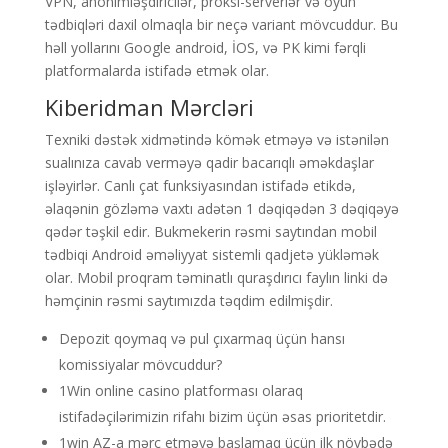
VPN, anonimləşdiricilər, proksi-serverlər və oyun
tədbiqləri daxil olmaqla bir neçə variant mövcuddur. Bu
həll yollarını Google android, İOS, və PK kimi fərqli
platformalarda istifadə etmək olar.
Kiberidman Mərcləri
Texniki dəstək xidmətində kömək etməyə və istənilən
sualınıza cavab verməyə qadir bacarıqlı əməkdaşlar
işləyirlər. Canlı çat funksiyasından istifadə etikdə,
əlaqənin gözləmə vaxtı adətən 1 dəqiqədən 3 dəqiqəyə
qədər təşkil edir. Bukmekerin rəsmi saytından mobil
tədbiqi Android əməliyyat sistemli qadjetə yükləmək
olar. Mobil proqram təminatlı quraşdırıcı faylın linki də
həmçinin rəsmi saytımızda təqdim edilmişdir.
Depozit qoymaq və pul çıxarmaq üçün hansı
komissiyalar mövcuddur?
1Win online casino platforması olaraq
istifadəçilərimizin rifahı bizim üçün əsas prioritetdir.
1win AZ-a mərc etməyə başlamaq üçün ilk növbədə