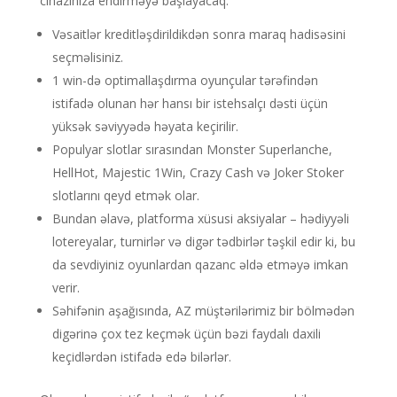
cihazınıza endirməyə başlayacaq.
Vəsaitlər kreditləşdirildikdən sonra maraq hadisəsini
seçməlisiniz.
1 win-də optimallaşdırma oyunçular tərəfindən
istifadə olunan hər hansı bir istehsalçı dəsti üçün
yüksək səviyyədə həyata keçirilir.
Populyar slotlar sırasından Monster Superlanche,
HellHot, Majestic 1Win, Crazy Cash və Joker Stoker
slotlarını qeyd etmək olar.
Bundan əlavə, platforma xüsusi aksiyalar – hədiyyəli
lotereyalar, turnirlər və digər tədbirlər təşkil edir ki, bu
da sevdiyiniz oyunlardan qazanc əldə etməyə imkan
verir.
Səhifənin aşağısında, AZ müştərilərimiz bir bölmədən
digərinə çox tez keçmək üçün bəzi faydalı daxili
keçidlərdən istifadə edə bilərlər.