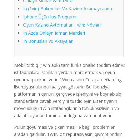
Onlayn Slotlar Və Kazino
In (1vin) Bukmeker Və Kazino Azərbaycanda
Iphone Üçün Ios Proqramı
Oyun Kazino Avtomatları 1win: Növləri
In Azda Onlayn Idman Mərcləri
In Bonusları Və Aksiyaları
Mobil tətbiq (1win apk) tam funksionallıq təqdim edir və
istifadəçilərə istənilən yerdən mərc etmək və oyun
oynamaq imkanı verir. 1Win casino Curaçao eGaming
lisenziyası altında fəaliyyət göstərir. Bu lisenziya
platformanın qanuni çərçivədə işlədiyini və beynəlxalq
standartlara cavab verdiyini təsdiqləyir. Lisenziyanın
mövcudluğu 1Win istifadəçilərinin təhlükəsizliyinin və
ədalətli oyunun təmin olunduğuna zəmanət verir.
Pulun qoyulması və çıxarılması ilə bağlı problemlər
aradan qaldırılır, 1WIN öz reputasiyasını qiymətləndirir