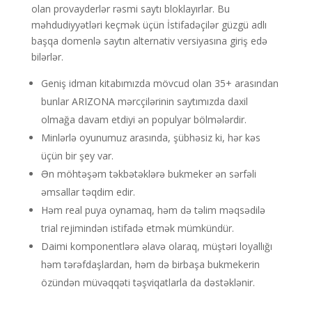
olan provayderlər rəsmi saytı bloklayırlar. Bu
məhdudiyyətləri keçmək üçün İstifadəçilər güzgü adlı
başqa domenlə saytın alternativ versiyasına giriş edə
bilərlər.
Geniş idman kitabımızda mövcud olan 35+ arasından
bunlar ARIZONA mərcçilərinin saytımızda daxil
olmağa davam etdiyi ən populyar bölmələrdir.
Minlərlə oyunumuz arasında, şübhəsiz ki, hər kəs
üçün bir şey var.
Ən möhtəşəm təkbətəklərə bukmeker ən sərfəli
əmsallar təqdim edir.
Həm real puya oynamaq, həm də təlim məqsədilə
trial rejimindən istifadə etmək mümkündür.
Daimi komponentlərə əlavə olaraq, müştəri loyallığı
həm tərəfdaşlardan, həm də birbaşa bukmekerin
özündən müvəqqəti təşviqatlarla da dəstəklənir.