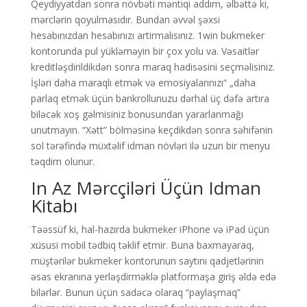
Qeydiyyatdan sonra növbəti məntiqi addım, əlbəttə ki,
mərclərin qoyulmasıdır. Bundan əvvəl şəxsi
hesabınızdan hesabınızı artirmalısınız. 1win bukmeker
kontorunda pul yükləməyin bir çox yolu va. Vəsaitlər
kreditləşdirildikdən sonra maraq hadisəsini seçməlisiniz.
İşləri daha maraqlı etmək və emosiyalarınızı“ „daha
parlaq etmək üçün bankrollunuzu dərhal üç dəfə artıra
biləcək xoş gəlmisiniz bonusundan yararlanmağı
unutmayın. “Xətt” bölməsinə keçdikdən sonra səhifənin
sol tərəfində müxtəlif idman növləri ilə uzun bir menyu
təqdim olunur.
In Az Mərcçiləri Üçün Idman
Kitabı
Təəssüf ki, hal-hazırda bukmeker iPhone və iPad üçün
xüsusi mobil tədbiq təklif etmir. Buna baxmayaraq,
müştərilər bukmeker kontorunun saytını qadjetlərinin
əsas ekranına yerləşdirməklə platformaşa giriş əldə edə
bilərlər. Bunun üçün sadəcə olaraq “paylaşmaq”