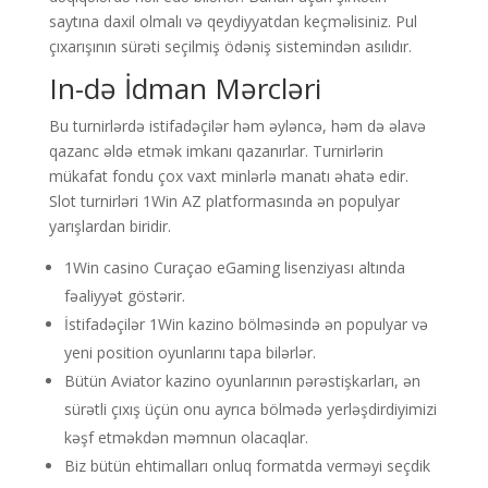
saytına daxil olmalı və qeydiyyatdan keçməlisiniz. Pul
çıxarışının sürəti seçilmiş ödəniş sistemindən asılıdır.
In-də İdman Mərcləri
Bu turnirlərdə istifadəçilər həm əyləncə, həm də əlavə
qazanc əldə etmək imkanı qazanırlar. Turnirlərin
mükafat fondu çox vaxt minlərlə manatı əhatə edir.
Slot turnirləri 1Win AZ platformasında ən populyar
yarışlardan biridir.
1Win casino Curaçao eGaming lisenziyası altında
fəaliyyət göstərir.
İstifadəçilər 1Win kazino bölməsində ən populyar və
yeni position oyunlarını tapa bilərlər.
Bütün Aviator kazino oyunlarının pərəstişkarları, ən
sürətli çıxış üçün onu ayrıca bölmədə yerləşdirdiyimizi
kəşf etməkdən məmnun olacaqlar.
Biz bütün ehtimalları onluq formatda verməyi seçdik