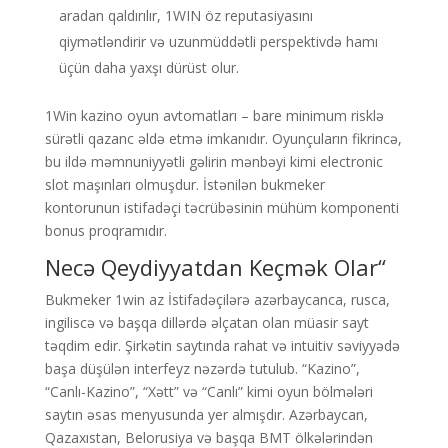
aradan qaldırılır, 1WIN öz reputasiyasını
qiymətləndirir və uzunmüddətli perspektivdə hamı
üçün daha yaxşı dürüst olur.
1Win kazino oyun avtomatları – bare minimum risklə
sürətli qazanc əldə etmə imkanıdır. Oyunçuların fikrincə,
bu ildə məmnuniyyətli gəlirin mənbəyi kimi electronic
slot maşınları olmuşdur. İstənilən bukmeker
kontorunun istifadəçi təcrübəsinin mühüm komponenti
bonus proqramıdır.
Necə Qeydiyyatdan Keçmək Olar“
Bukmeker 1win az İstifadəçilərə azərbaycanca, rusca,
ingiliscə və başqa dillərdə əlçatan olan müasir sayt
təqdim edir. Şirkətin saytında rahat və intuitiv səviyyədə
başa düşülən interfeyz nəzərdə tutulub. “Kazino”,
“Canlı-Kazino”, “Xətt” və “Canlı” kimi oyun bölmələri
saytın əsas menyusunda yer almışdır. Azərbaycan,
Qazaxıstan, Belorusiya və başqa BMT ölkələrindən