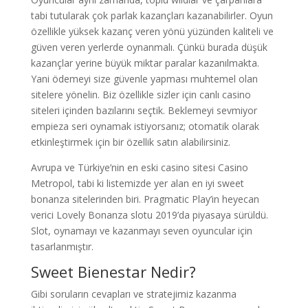
tabi tutularak çok parlak kazançları kazanabilirler. Oyun
özellikle yüksek kazanç veren yönü yüzünden kaliteli ve
güven veren yerlerde oynanmalı. Çünkü burada düşük
kazançlar yerine büyük miktar paralar kazanılmakta.
Yani ödemeyi size güvenle yapması muhtemel olan
sitelere yönelin. Biz özellikle sizler için canlı casino
siteleri içinden bazılarını seçtik. Beklemeyi sevmiyor
empieza seri oynamak istiyorsanız; otomatik olarak
etkinleştirmek için bir özellik satın alabilirsiniz.
Avrupa ve Türkiye’nin en eski casino sitesi Casino
Metropol, tabi ki listemizde yer alan en iyi sweet
bonanza sitelerinden biri. Pragmatic Play’in heyecan
verici Lovely Bonanza slotu 2019’da piyasaya sürüldü.
Slot, oynamayı ve kazanmayı seven oyuncular için
tasarlanmıştır.
Sweet Bienestar Nedir?
Gibi soruların cevapları ve stratejimiz kazanma