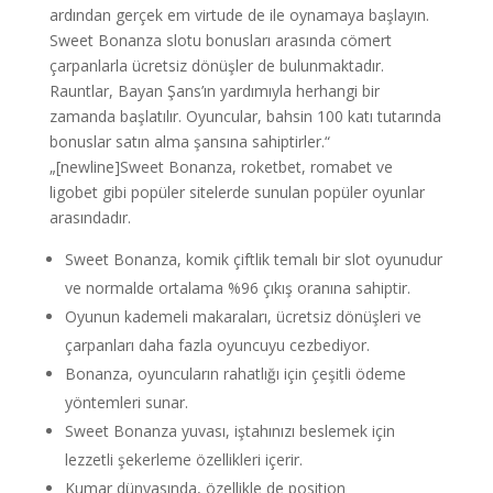
ardından gerçek em virtude de ile oynamaya başlayın.
Sweet Bonanza slotu bonusları arasında cömert
çarpanlarla ücretsiz dönüşler de bulunmaktadır.
Rauntlar, Bayan Şans’ın yardımıyla herhangi bir
zamanda başlatılır. Oyuncular, bahsin 100 katı tutarında
bonuslar satın alma şansına sahiptirler.“
„[newline]Sweet Bonanza, roketbet, romabet ve
ligobet gibi popüler sitelerde sunulan popüler oyunlar
arasındadır.
Sweet Bonanza, komik çiftlik temalı bir slot oyunudur
ve normalde ortalama %96 çıkış oranına sahiptir.
Oyunun kademeli makaraları, ücretsiz dönüşleri ve
çarpanları daha fazla oyuncuyu cezbediyor.
Bonanza, oyuncuların rahatlığı için çeşitli ödeme
yöntemleri sunar.
Sweet Bonanza yuvası, iştahınızı beslemek için
lezzetli şekerleme özellikleri içerir.
Kumar dünyasında, özellikle de position