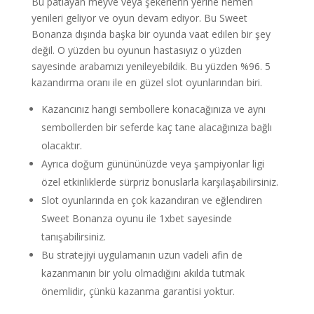
Bu patlayan meyve veya şekerlerin yerine hemen
yenileri geliyor ve oyun devam ediyor. Bu Sweet
Bonanza dışında başka bir oyunda vaat edilen bir şey
değil. O yüzden bu oyunun hastasıyız o yüzden
sayesinde arabamızı yenileyebildik. Bu yüzden %96. 5
kazandırma oranı ile en güzel slot oyunlarından biri.
Kazancınız hangi sembollere konacağınıza ve aynı
sembollerden bir seferde kaç tane alacağınıza bağlı
olacaktır.
Ayrıca doğum günününüzde veya şampiyonlar ligi
özel etkinliklerde sürpriz bonuslarla karşılaşabilirsiniz.
Slot oyunlarında en çok kazandıran ve eğlendiren
Sweet Bonanza oyunu ile 1xbet sayesinde
tanışabilirsiniz.
Bu stratejiyi uygulamanın uzun vadeli afin de
kazanmanın bir yolu olmadığını akılda tutmak
önemlidir, çünkü kazanma garantisi yoktur.