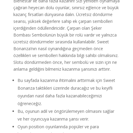
Bienestar ile daha fazla kazanın! Sizi yeniden oynamaya
çağıran heyecan dolu oyunlar, sınırsız eğlence ve büyük
kazanç fırsatları dünyasına dalın. Ücretsiz döndürme
seansı, yüksek değerlere sahip ek çarpan sembolleri
içerdiğinden ödüllendiricidir. Çarpan olan Şeker
Bombası Sembolünün büyük bir rolü vardır ve yalnızca
ücretsiz döndürmeler sırasında kullanılabilir. Sweet
Bonanza’nın nasıl oynandığına geçmeden önce
özellikleri ve sembolleri hakkında bilgi sahibi olmalısınız.
Slotu döndürmeden önce, her sembolü ve sizin için ne
anlama geldiğini bilmeniz kazanma şansınızı arttırır.
Bu sayfada kazanma ihtimalini arttırmak için Sweet
Bonanza taktikleri üzerinde duracağız ve bu keyifli
oyundan nasıl daha fazla kazanabileceğimizi
öğreneceğiz.
Bu, oyunun adil ve öngörülemeyen olmasını sağlar
ve her oyuncuya kazanma şansı verir.
Oyun position oyunlarında popüler ve para