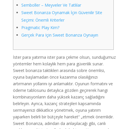
Semboller – Meyveler Ve Tatlılar
Sweet Bonanza Oynamak İçin Güvenilir Site
Seçimi: Önemli Kriterler
Pragmatic Play Kim?
Gerçek Para Için Sweet Bonanza Oynayın
İster para yatırma ister para çekme olsun, sunduğumuz
yöntemler hem kolaylık hem para güvenlik sunar.
Sweet bonanza taktikleri arasında sobre önemlisi,
oyuna başlamadan önce kazanma olasılığınızı
artırmanın yollarını iyi anlamaktır. Oyunun formatını ve
ödeme tablosunu detaylıca gözden geçirerek hangi
kombinasyonların daha yüksek kazanç sağladığını
belirleyin. Ayrıca, kazanç stratejileri kapsamında
sermayenizi dikkatlice yönetmek, oyuna yatırım
yaparken belirli bir bütçeyle hareket“ „etmek önemlidir.
Sweet Bonanza, adından da anlaşılacağı gibi, canlı