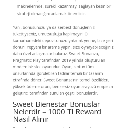
makinelerinde, sürekli kazanmayı sağlayan kesin bir
strateji olmadığını anlamak önemlidir.
Yani, bonusunuzu ya da serbest dönüşlerinizi
tükettiyseniz, umutsuzluğa kapılmayın! O
kumarhanedeki depozitonuzu yakmak yerine, bize geri
dönün! Yepyeni bir arama yapın, size oynayabileceğiniz
daha özel anlaşmalar buluruz. Sweet Bonanza,
Pragmatic Play tarafından 2019 yılında oluşturulan
modern bir slot oyunudur. Oyun, slotun tüm
unsurlarında görülebilen tatlılar temalı bir tasarım
etrafında döner. Sweet Bonanza’nın temel özellikleri,
yüksek ödeme oranı, benzersiz oyun arayüzü empieza
geliştirici tarafından sunulan çeşitli bonuslardır.
Sweet Bienestar Bonuslar
Nelerdir – 1000 Tl Reward
Nasıl Alınır