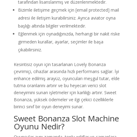
tarafından lisanslanmış ve düzenlenmektedir.
Bizimle iletişime geçmek için [email protected] mail
adresi ile iletişim kurabilirsiniz. Ayrıca aviator oyna
başlığı altında bilgiler verilmektedir.
Eğlenmek için oynadığınızda, herhangi bir nakit riske
girmeden kurallar, ayarlar, seçimler ile başa
çıkabilirsiniz.
Kesintisiz oyun için tasarlanan Lovely Bonanza
çevrimiçi, cihazlar arasında hızlı performans sağlar. İyi
enhance edilmiş arayüz, oyuncuları meşgul tutar, elde
tutma oranlarını artırır ve bu heyecan verici slot
deneyimini sunan işletmeler için karlılığı artırır. Sweet
Bonanza, yüksek ödemeler ve ilgi çekici özelliklerle
birinci sınıf bir oyun deneyimi sunar.
Sweet Bonanza Slot Machine
Oyunu Nedir?
Oyuncular aynı zamanda, toplu wildlar ve çarpanlara