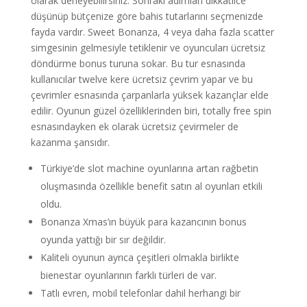
olarak deneyebilirsiniz. Sonraki adımları dikkatlice
düşünüp bütçenize göre bahis tutarlarını seçmenizde
fayda vardır. Sweet Bonanza, 4 veya daha fazla scatter
simgesinin gelmesiyle tetiklenir ve oyuncuları ücretsiz
döndürme bonus turuna sokar. Bu tur esnasında
kullanıcılar twelve kere ücretsiz çevrim yapar ve bu
çevrimler esnasında çarpanlarla yüksek kazançlar elde
edilir. Oyunun güzel özelliklerinden biri, totally free spin
esnasındayken ek olarak ücretsiz çevirmeler de
kazanma şansıdır.
Türkiye’de slot machine oyunlarına artan rağbetin
oluşmasında özellikle benefit satın al oyunları etkili
oldu.
Bonanza Xmas’ın büyük para kazancının bonus
oyunda yattığı bir sır değildir.
Kaliteli oyunun ayrıca çeşitleri olmakla birlikte
bienestar oyunlarının farklı türleri de var.
Tatlı evren, mobil telefonlar dahil herhangi bir