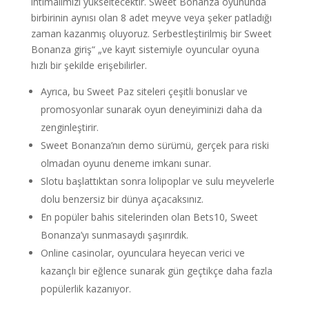
ihtimalimizi yükseltecektir. Sweet Bonanza oyununda
birbirinin aynısı olan 8 adet meyve veya şeker patladığı
zaman kazanmış oluyoruz. Serbestleştirilmiş bir Sweet
Bonanza giriş“ „ve kayıt sistemiyle oyuncular oyuna
hızlı bir şekilde erişebilirler.
Ayrıca, bu Sweet Paz siteleri çeşitli bonuslar ve
promosyonlar sunarak oyun deneyiminizi daha da
zenginleştirir.
Sweet Bonanza’nın demo sürümü, gerçek para riski
olmadan oyunu deneme imkanı sunar.
Slotu başlattıktan sonra lolipoplar ve sulu meyvelerle
dolu benzersiz bir dünya açacaksınız.
En popüler bahis sitelerinden olan Bets10, Sweet
Bonanza’yı sunmasaydı şaşırırdık.
Online casinolar, oyunculara heyecan verici ve
kazançlı bir eğlence sunarak gün geçtikçe daha fazla
popülerlik kazanıyor.