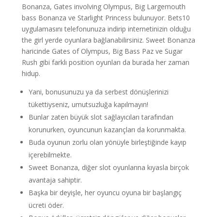
Bonanza, Gates involving Olympus, Big Largemouth
bass Bonanza ve Starlight Princess bulunuyor. Bets10
uygulamasını telefonunuza indirip internetinizin olduğu
the girl yerde oyunlara bağlanabilirsiniz. Sweet Bonanza
haricinde Gates of Olympus, Big Bass Paz ve Sugar
Rush gibi farklı position oyunları da burada her zaman
hidup.
Yani, bonusunuzu ya da serbest dönüşlerinizi
tükettiyseniz, umutsuzluğa kapılmayın!
Bunlar zaten büyük slot sağlayıcıları tarafından
korunurken, oyuncunun kazançları da korunmakta.
Buda oyunun zorlu olan yönüyle birleştiğinde kayıp
içerebilmekte.
Sweet Bonanza, diğer slot oyunlarına kıyasla birçok
avantaja sahiptir.
Başka bir deyişle, her oyuncu oyuna bir başlangıç
ücreti öder.