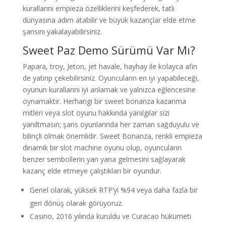
kurallarını empieza özelliklerini keşfederek, tatlı
dünyasına adım atabilir ve büyük kazançlar elde etme
şansını yakalayabilirsiniz.
Sweet Paz Demo Sürümü Var Mı?
Papara, troy, Jeton, jet havale, hayhay ile kolayca afin
de yatırıp çekebilirsiniz. Oyuncuların en iyi yapabileceği,
oyunun kurallarını iyi anlamak ve yalnızca eğlencesine
oynamaktır. Herhangi bir sweet bonanza kazanma
mitleri veya slot oyunu hakkında yanılgılar sizi
yanıltmasın; şans oyunlarında her zaman sağduyulu ve
bilinçli olmak önemlidir. Sweet Bonanza, renkli empieza
dinamik bir slot machine oyunu olup, oyuncuların
benzer sembollerin yan yana gelmesini sağlayarak
kazanç elde etmeye çalıştıkları bir oyundur.
Genel olarak, yüksek RTP’yi %94 veya daha fazla bir
geri dönüş olarak görüyoruz.
Casino, 2016 yılında kuruldu ve Curacao hükümeti