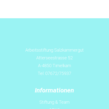
Arbeitsstiftung Salzkammergut
Atterseestrasse 52
A-4850 Timelkam
Tel: 07672/75937
Informationen
Stiftung & Team