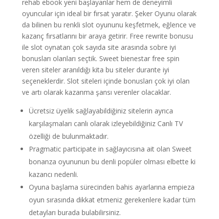
rehab ebook yeni başlayanlar hem de deneyimli
oyuncular için ideal bir fırsat yaratır. Şeker Oyunu olarak
da bilinen bu renkli slot oyununu keşfetmek, eğlence ve
kazanç fırsatlarını bir araya getirir. Free rewrite bonusu
ile slot oynatan çok sayıda site arasında sobre iyi
bonusları olanları seçtik. Sweet bienestar free spin
veren siteler aranıldığı kita bu siteler durante iyi
seçeneklerdir. Slot siteleri içinde bonusları çok iyi olan
ve artı olarak kazanma şansı verenler olacaklar.
Ücretsiz üyelik sağlayabildiğiniz sitelerin ayrıca
karşılaşmaları canlı olarak izleyebildiğiniz Canlı TV
özelliği de bulunmaktadır.
Pragmatic participate in sağlayıcısına ait olan Sweet
bonanza oyununun bu denli popüler olması elbette ki
kazancı nedenli.
Oyuna başlama sürecinden bahis ayarlarına empieza
oyun sırasında dikkat etmeniz gerekenlere kadar tüm
detayları burada bulabilirsiniz.