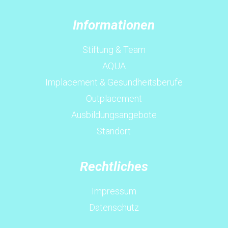
Informationen
Stiftung & Team
AQUA
Implacement & Gesundheitsberufe
Outplacement
Ausbildungsangebote
Standort
Rechtliches
Impressum
Datenschutz