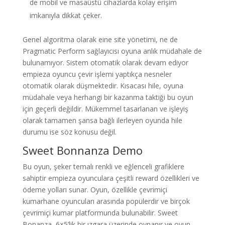
de mobil ve masaüstü cihazlarda kolay erişim
imkanıyla dikkat çeker.
Genel algoritma olarak eine site yönetimi, ne de
Pragmatic Perform sağlayıcısı oyuna anlık müdahale de
bulunamıyor. Sistem otomatik olarak devam ediyor
empieza oyuncu çevir işlemi yaptıkça nesneler
otomatik olarak düşmektedir. Kısacası hile, oyuna
müdahale veya herhangi bir kazanma taktiği bu oyun
için geçerli değildir. Mükemmel tasarlanan ve işleyiş
olarak tamamen şansa bağlı ilerleyen oyunda hile
durumu ise söz konusu değil.
Sweet Bonnanza Demo
Bu oyun, şeker temalı renkli ve eğlenceli grafiklere
sahiptir empieza oyunculara çeşitli reward özellikleri ve
ödeme yolları sunar. Oyun, özellikle çevrimiçi
kumarhane oyuncuları arasında popülerdir ve birçok
çevrimiçi kumar platformunda bulunabilir. Sweet
Bonanza, 6×5’lik bir ızgara üzerinde oynanır ve oyun