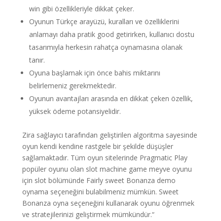
win gibi özellikleriyle dikkat çeker.
Oyunun Türkçe arayüzü, kuralları ve özelliklerini
anlamayı daha pratik good getirirken, kullanıcı dostu
tasarımıyla herkesin rahatça oynamasına olanak
tanır.
Oyuna başlamak için önce bahis miktarını
belirlemeniz gerekmektedir.
Oyunun avantajları arasında en dikkat çeken özellik,
yüksek ödeme potansiyelidir.
Zira sağlayıcı tarafından geliştirilen algoritma sayesinde
oyun kendi kendine rastgele bir şekilde düşüşler
sağlamaktadır. Tüm oyun sitelerinde Pragmatic Play
popüler oyunu olan slot machine game meyve oyunu
için slot bölümünde Fairly sweet Bonanza demo
oynama seçeneğini bulabilmeniz mümkün. Sweet
Bonanza oyna seçeneğini kullanarak oyunu öğrenmek
ve stratejilerinizi geliştirmek mümkündür.“