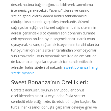
destek hattına bağlandığınızda bildirerek tanımlama
istemeniz gerekecektir. Yabancı“ „bahis ve casino
siteleri genel olarak added bonus tanımlamasını
oldukça kısa sürede gerçekleştirmektedir. Güvenli
sağlayıcılar eşliğinde hizmet sağlanan bahis sitelerinin
adresi içerisindeki slot oyunları son dönemin durante
çok oynanan on-line oyun seçenekleridir. Paralı oyun
oynayarak kazanç sağlamak isteyenlerin tercihi olan bu
tür oyunlar için bahis siteleri tarafından promosyonlar
sunulmaktadır. Oyun oynamak özellikle de em virtude
de kazandıran oyunlar oynamak için tercih edilecek
adresler bahis siteleri olmaktadır
sweet bonanza hangi
sitede oynanır
.
Sweet Bonanza’nın Özellikleri:
Ücretsiz dönüşler, oyunun en“ „popüler bonus
özelliklerinden biridir. 4 veya daha fazla scatter
sembolü elde ettiğinizde, ücretsiz dönüşler başlar. Bu
turda, her kazançlı dönüşte çarpanlar devreye girer ve