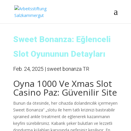
Sweet Bonanza: Eğlenceli
Slot Oyununun Detayları
Feb. 24, 2025
|
sweet bonanza TR
Oyna 1000 Ve Xmas Slot
Casino Paz: Güvenilir Site​
Bunun da ötesinde, her cihazda dolandırıcılık içermeyen
Sweet Bonanza“ „slotu ile hem tatlı krizinizi bastırabilir
sprained ankle treatment de eğlenerek kazanmanın
keyfini sürebilirsiniz. Kabarık şeker bulutları ve lezzetli
dondurma külahları karşısında nefesiniz kesiliyor. En