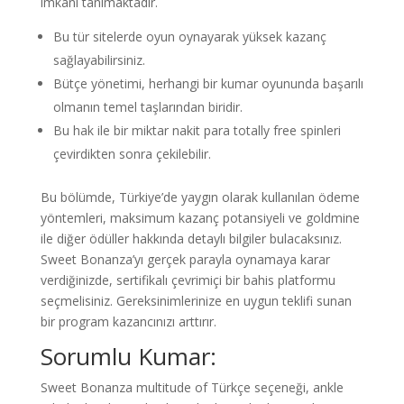
imkanı tanımaktadır.
Bu tür sitelerde oyun oynayarak yüksek kazanç
sağlayabilirsiniz.
Bütçe yönetimi, herhangi bir kumar oyununda başarılı
olmanın temel taşlarından biridir.
Bu hak ile bir miktar nakit para totally free spinleri
çevirdikten sonra çekilebilir.
Bu bölümde, Türkiye’de yaygın olarak kullanılan ödeme
yöntemleri, maksimum kazanç potansiyeli ve goldmine
ile diğer ödüller hakkında detaylı bilgiler bulacaksınız.
Sweet Bonanza’yı gerçek parayla oynamaya karar
verdiğinizde, sertifikalı çevrimiçi bir bahis platformu
seçmelisiniz. Gereksinimlerinize en uygun teklifi sunan
bir program kazancınızı arttırır.
Sorumlu Kumar:
Sweet Bonanza multitude of Türkçe seçeneği, ankle