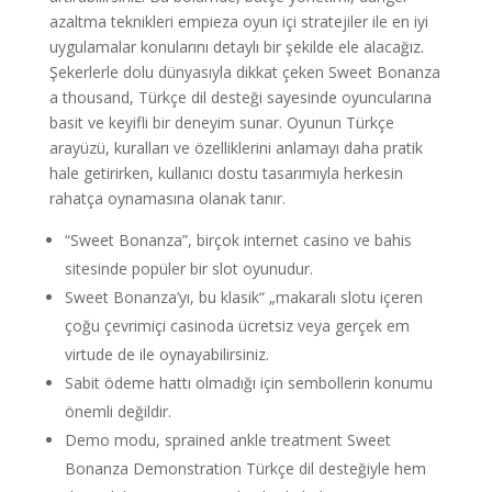
azaltma teknikleri empieza oyun içi stratejiler ile en iyi
uygulamalar konularını detaylı bir şekilde ele alacağız.
Şekerlerle dolu dünyasıyla dikkat çeken Sweet Bonanza
a thousand, Türkçe dil desteği sayesinde oyuncularına
basit ve keyifli bir deneyim sunar. Oyunun Türkçe
arayüzü, kuralları ve özelliklerini anlamayı daha pratik
hale getirirken, kullanıcı dostu tasarımıyla herkesin
rahatça oynamasına olanak tanır.
“Sweet Bonanza”, birçok internet casino ve bahis
sitesinde popüler bir slot oyunudur.
Sweet Bonanza’yı, bu klasik“ „makaralı slotu içeren
çoğu çevrimiçi casinoda ücretsiz veya gerçek em
virtude de ile oynayabilirsiniz.
Sabit ödeme hattı olmadığı için sembollerin konumu
önemli değildir.
Demo modu, sprained ankle treatment Sweet
Bonanza Demonstration Türkçe dil desteğiyle hem