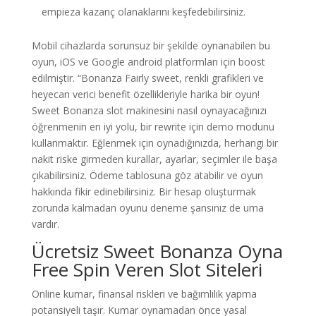
empieza kazanç olanaklarını keşfedebilirsiniz.
Mobil cihazlarda sorunsuz bir şekilde oynanabilen bu
oyun, iOS ve Google android platformları için boost
edilmiştir. “Bonanza Fairly sweet, renkli grafikleri ve
heyecan verici benefit özellikleriyle harika bir oyun!
Sweet Bonanza slot makinesini nasıl oynayacağınızı
öğrenmenin en iyi yolu, bir rewrite için demo modunu
kullanmaktır. Eğlenmek için oynadığınızda, herhangi bir
nakit riske girmeden kurallar, ayarlar, seçimler ile başa
çıkabilirsiniz. Ödeme tablosuna göz atabilir ve oyun
hakkında fikir edinebilirsiniz. Bir hesap oluşturmak
zorunda kalmadan oyunu deneme şansınız de uma
vardır.
Ücretsiz Sweet Bonanza Oyna
Free Spin Veren Slot Siteleri
Online kumar, finansal riskleri ve bağımlılık yapma
potansiyeli taşır. Kumar oynamadan önce yasal