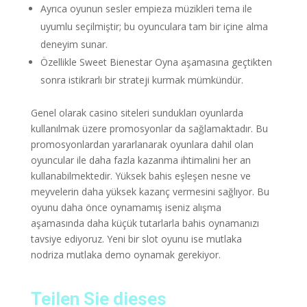
Ay͏rıca oyunu͏n͏ ses͏ler empieza müzikleri tema ile
uyumlu seçilmiştir; bu oyuncu͏lara ͏tam bir içine alma
deneyim sun͏ar.
Özellikle Sweet Bienestar Oyna aşamasına geçtikten
sonra istikrarlı bir strateji kurmak mümkündür.
Genel olarak casino siteleri sundukları oyunlarda
kullanılmak üzere promosyonlar da sağlamaktadır. Bu
promosyonlardan yararlanarak oyunlara dahil olan
oyuncular ile daha fazla kazanma ihtimalini her an
kullanabilmektedir. Yüksek bahis eşleşen nesne ve
meyvelerin daha yüksek kazanç vermesini sağlıyor. Bu
oyunu daha önce oynamamış iseniz alışma
aşamasında daha küçük tutarlarla bahis oynamanızı
tavsiye ediyoruz. Yeni bir slot oyunu ise mutlaka
nodriza mutlaka demo oynamak gerekiyor.
Teilen Sie dieses