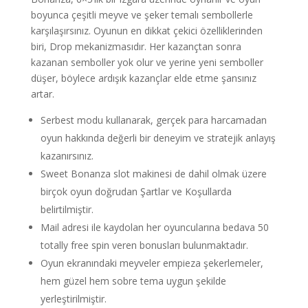
boyunca çeşitli meyve ve şeker temalı sembollerle
karşılaşırsınız. Oyunun en dikkat çekici özelliklerinden
biri, Drop mekanizmasıdır. Her kazançtan sonra
kazanan semboller yok olur ve yerine yeni semboller
düşer, böylece ardışık kazançlar elde etme şansınız
artar.
Serbest modu kullanarak, gerçek para harcamadan
oyun hakkında değerli bir deneyim ve stratejik anlayış
kazanırsınız.
Sweet Bonanza slot makinesi de dahil olmak üzere
birçok oyun doğrudan Şartlar ve Koşullarda
belirtilmiştir.
Mail adresi ile kaydolan her oyuncularına bedava 50
totally free spin veren bonusları bulunmaktadır.
Oyun e͏kranındaki meyveler empieza şek͏er͏lemele͏r, ͏
hem güzel he͏m sobre tema uygun şek͏i͏lde
yerleştirilmişti͏r.