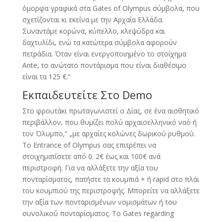
όμορφα γραφικά στα Gates of Olympus σύμβολα, που
σχετίζονται κι εκείνα με την Αρχαία Ελλάδα.
Συναντάμε κορώνα, κύπελλο, κλεψύδρα και
δαχτυλίδι, ενώ τα κατώτερα σύμβολα αφορούν
πετράδια. Όταν είναι ενεργοποιημένο το στοίχημα
Ante, το ανώτατο ποντάρισμα που είναι διαθέσιμο
είναι τα 125 €.“
Εκπαιδευτείτε Στο Demo
Στο φρουτάκι πρωταγωνιστεί ο Δίας, σε ένα αισθητικό
περιβάλλον, που θυμίζει πολύ αρχαιοελληνικό ναό ή
τον Όλυμπο,“ „με αρχαίες κολώνες δωρικού ρυθμού.
Το Entrance of Olympus σας επιτρέπει να
στοιχηματίσετε από 0. 2€ έως και 100€ ανά
περιστροφή. Για να αλλάξετε την αξία του
πονταρίσματος, πατήστε τα κουμπιά + ή rapid στο πλάι
του κουμπιού της περιστροφής. Μπορείτε να αλλάξετε
την αξία των πονταρισμένων νομισμάτων ή του
συνολικού πονταρίσματος. Το Gates regarding