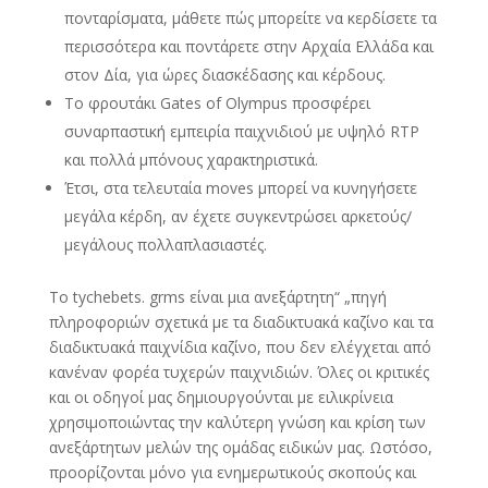
πονταρίσματα, μάθετε πώς μπορείτε να κερδίσετε τα
περισσότερα και ποντάρετε στην Αρχαία Ελλάδα και
στον Δία, για ώρες διασκέδασης και κέρδους.
Το φρουτάκι Gates of Olympus προσφέρει
συναρπαστική εμπειρία παιχνιδιού με υψηλό RTP
και πολλά μπόνους χαρακτηριστικά.
Έτσι, στα τελευταία moves μπορεί να κυνηγήσετε
μεγάλα κέρδη, αν έχετε συγκεντρώσει αρκετούς/
μεγάλους πολλαπλασιαστές.
Το tychebets. grms είναι μια ανεξάρτητη“ „πηγή
πληροφοριών σχετικά με τα διαδικτυακά καζίνο και τα
διαδικτυακά παιχνίδια καζίνο, που δεν ελέγχεται από
κανέναν φορέα τυχερών παιχνιδιών. Όλες οι κριτικές
και οι οδηγοί μας δημιουργούνται με ειλικρίνεια
χρησιμοποιώντας την καλύτερη γνώση και κρίση των
ανεξάρτητων μελών της ομάδας ειδικών μας. Ωστόσο,
προορίζονται μόνο για ενημερωτικούς σκοπούς και