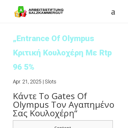
„Entrance Of Olympus
Κριτική Κουλοχέρη Με Rtp
96 5%
Apr. 21, 2025
|
Slots
Κάντε Το Gates Of
Olympus Τον Αγαπημένο
Σας Κουλοχέρη“
Content