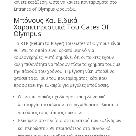
κάνετε κατάθεση, ώστε να κάνετε πονταρίσματα στο
Entrance of Olympus φρουτάκι.
Μπόνους Και Ειδικά
Χαρακτηριστικά Του Gates Of
Olympus
Το RTP (Return to Player) του Gates of Olympus είναι
96. 5%, το οποίο είναι αρκετά υψηλό για
κουλοχέρηδες. Αυτό σημαίνει ότι οι παίκτες έχουν
καλή πιθανότητα να πάρουν πίσω τα χρήματά τους με
την πάροδο του χρόνου. Η μέγιστη νίκη μπορεί να
φτάσει τα x5. 000 του πονταρίσματος, κάτι που
προσφέρει την ευκαιρία για μεγάλες αποδόσεις.
Ο εντυπωσιακός σχεδιασμός και η δυναμική
λειτουργία του κάνουν το παιχνίδι αυτό ελκυστικό
για όλους τους τύπους παικτών.
Κλικάρετε στο πλαίσιο στα αριστερά των κυλίνδρων
και πληρώστε 25% περισσότερο στο συνολικό