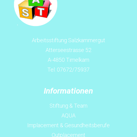
Arbeitsstiftung Salzkammergut
Atterseestrasse 52
A-4850 Timelkam
Tel: 07672/75937
Informationen
Stiftung & Team
AQUA
Implacement & Gesundheitsberufe
Outplacement