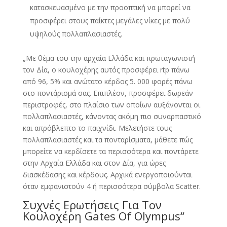
κατασκευασμένο με την προοπτική να μπορεί να
προσφέρει στους παίκτες μεγάλες νίκες με πολύ
υψηλούς πολλαπλασιαστές.
„Με θέμα του την αρχαία Ελλάδα και πρωταγωνιστή
τον Δία, ο κουλοχέρης αυτός προσφέρει rtp πάνω
από 96, 5% και ανώτατο κέρδος 5. 000 φορές πάνω
στο ποντάρισμά σας. Επιπλέον, προσφέρει δωρεάν
περιστροφές, στο πλαίσιο των οποίων αυξάνονται οι
πολλαπλασιαστές, κάνοντας ακόμη πιο συναρπαστικό
και απρόβλεπτο το παιχνίδι. Μελετήστε τους
πολλαπλασιαστές και τα πονταρίσματα, μάθετε πώς
μπορείτε να κερδίσετε τα περισσότερα και ποντάρετε
στην Αρχαία Ελλάδα και στον Δία, για ώρες
διασκέδασης και κέρδους. Αρχικά ενεργοποιούνται
όταν εμφανιστούν 4 ή περισσότερα σύμβολα Scatter.
Συχνές Ερωτήσεις Για Τον
Κουλοχέρη Gates Of Olympus“