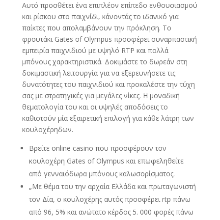
Αυτό προσθέτει ένα επιπλέον επίπεδο ενθουσιασμού
και ρίσκου στο παιχνίδι, κάνοντάς το ιδανικό για
παίκτες που απολαμβάνουν την πρόκληση. Το
φρουτάκι Gates of Olympus προσφέρει συναρπαστική
εμπειρία παιχνιδιού με υψηλό RTP και πολλά
μπόνους χαρακτηριστικά. Δοκιμάστε το δωρεάν στη
δοκιμαστική λειτουργία για να εξερευνήσετε τις
δυνατότητες του παιχνιδιού και προκαλέστε την τύχη
σας με στρατηγικές για μεγάλες νίκες. Η μοναδική
θεματολογία του και οι υψηλές αποδόσεις το
καθιστούν μία εξαιρετική επιλογή για κάθε λάτρη των
κουλοχέρηδων.
Βρείτε online casino που προσφέρουν τον
κουλοχέρη Gates of Olympus και επωφεληθείτε
από γενναιόδωρα μπόνους καλωσορίσματος.
„Με θέμα του την αρχαία Ελλάδα και πρωταγωνιστή
τον Δία, ο κουλοχέρης αυτός προσφέρει rtp πάνω
από 96, 5% και ανώτατο κέρδος 5. 000 φορές πάνω