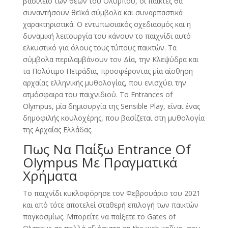
βασίλειο των θεών του Ολύμπου, οι παίκτες θα
συναντήσουν θεϊκά σύμβολα και συναρπαστικά
χαρακτηριστικά. Ο εντυπωσιακός σχεδιασμός και η
δυναμική λειτουργία του κάνουν το παιχνίδι αυτό
ελκυστικό για όλους τους τύπους παικτών. Τα
σύμβολα περιλαμβάνουν τον Δία, την Κλεψύδρα και
τα Πολύτιμο Πετράδια, προσφέροντας μία αίσθηση
αρχαίας ελληνικής μυθολογίας, που ενισχύει την
ατμόσφαιρα του παιχνιδιού. Το Entrances of
Olympus, μία δημιουργία της Sensible Play, είναι ένας
δημοφιλής κουλοχέρης, που βασίζεται στη μυθολογία
της Αρχαίας Ελλάδας.
Πως Να Παίξω Entrance Of
Olympus Με Πραγματικά
Χρήματα
Το παιχνίδι κυκλοφόρησε τον Φεβρουάριο του 2021
και από τότε αποτελεί σταθερή επιλογή των παικτών
παγκοσμίως. Μπορείτε να παίξετε το Gates of