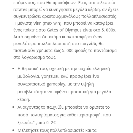
επόμενους, που θα προκύψουν. Έτσι, στα τελευταία
rotates μπορεί να κυνηγήσετε μεγάλα κέρδη, αν έχετε
συγκεντρώσει αρκετούς/μεγάλους πολλαπλασιαστές.
Η μέγιστη νίκη (max win), που μπορεί να καταφέρει
ένας παίκτης στο Gates of Olympus είναι στο 5. 000x.
Αυτό σημαίνει ότι ακόμα κι αν καταφέρει έναν
μεγαλύτερο πολλαπλασιαστή στο παιχνίδι, θα
πιστωθούν χρήματα έως 5. 000 φορές το ποντάρισμα
στο λογαριασμό τους.
Η θεματική του, σχετική με την αρχαία ελληνική
μυθολογία, γοητεύει, ενώ προσφέρει ένα
συναρπαστικό gameplay, με την υψηλή
μεταβλητότητα να αφήνει προοπτική για μεγάλα
κέρδη.
Ανοιγοντας το παιχνίδι, μπορείτε να ορίσετε το
ποσό πονταρίσματος για κάθε περιστροφή, που
ξεκινάει“ „από 0. 2€.
Μελετήστε τους πολλαπλασιαστές και τα