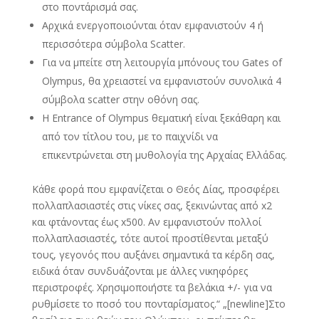
στο ποντάρισμά σας.
Αρχικά ενεργοποιούνται όταν εμφανιστούν 4 ή
περισσότερα σύμβολα Scatter.
Για να μπείτε στη λειτουργία μπόνους του Gates of
Olympus, θα χρειαστεί να εμφανιστούν συνολικά 4
σύμβολα scatter στην οθόνη σας.
Η Entrance of Olympus θεματική είναι ξεκάθαρη και
από τον τίτλου του, με το παιχνίδι να
επικεντρώνεται στη μυθολογία της Αρχαίας Ελλάδας.
Κάθε φορά που εμφανίζεται ο Θεός Δίας, προσφέρει
πολλαπλασιαστές στις νίκες σας, ξεκινώντας από x2
και φτάνοντας έως x500. Αν εμφανιστούν πολλοί
πολλαπλασιαστές, τότε αυτοί προστίθενται μεταξύ
τους, γεγονός που αυξάνει σημαντικά τα κέρδη σας,
ειδικά όταν συνδυάζονται με άλλες νικηφόρες
περιστροφές. Χρησιμοποιήστε τα βελάκια +/- για να
ρυθμίσετε το ποσό του πονταρίσματος.“ „[newline]Στο