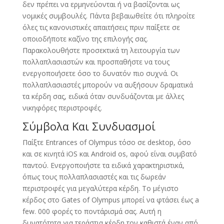
δεν πρέπει να ερμηνεύονται ή να βασίζονται ως
νομικές συμβουλές. Πάντα βεβαιωθείτε ότι πληροίτε
όλες τις κανονιστικές απαιτήσεις πριν παίξετε σε
οποιοδήποτε καζίνο της επιλογής σας.
Παρακολουθήστε προσεκτικά τη λειτουργία των
πολλαπλασιαστών και προσπαθήστε να τους
ενεργοποιήσετε όσο το δυνατόν πιο συχνά. Οι
πολλαπλασιαστές μπορούν να αυξήσουν δραματικά
τα κέρδη σας, ειδικά όταν συνδυάζονται με άλλες
νικηφόρες περιστροφές.
Σύμβολα Και Συνδυασμοί
Παίξτε Entrances of Olympus τόσο σε desktop, όσο
και σε κινητά iOS και Android os, αφού είναι συμβατό
παντού. Ενεργοποιήστε τα ειδικά χαρακτηριστικά,
όπως τους πολλαπλασιαστές και τις δωρεάν
περιστροφές για μεγαλύτερα κέρδη. Το μέγιστο
κέρδος στο Gates of Olympus μπορεί να φτάσει έως a
few. 000 φορές το ποντάρισμά σας. Αυτή η
δυνατότητα για τεράστια κέρδη τον καθιστά έναν από