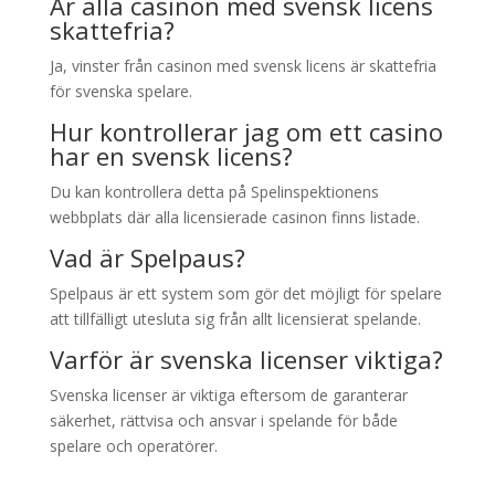
Är alla casinon med svensk licens
skattefria?
Ja, vinster från casinon med svensk licens är skattefria
för svenska spelare.
Hur kontrollerar jag om ett casino
har en svensk licens?
Du kan kontrollera detta på Spelinspektionens
webbplats där alla licensierade casinon finns listade.
Vad är Spelpaus?
Spelpaus är ett system som gör det möjligt för spelare
att tillfälligt utesluta sig från allt licensierat spelande.
Varför är svenska licenser viktiga?
Svenska licenser är viktiga eftersom de garanterar
säkerhet, rättvisa och ansvar i spelande för både
spelare och operatörer.