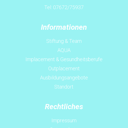
Tel: 07672/75937
Informationen
Stiftung & Team
AQUA
Implacement & Gesundheitsberufe
Outplacement
Ausbildungsangebote
Standort
Rechtliches
Impressum