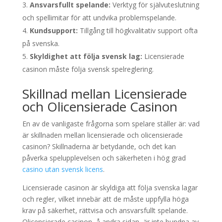
Ansvarsfullt spelande:
Verktyg för självuteslutning
och spellimitar för att undvika problemspelande.
Kundsupport:
Tillgång till högkvalitativ support ofta
på svenska.
Skyldighet att följa svensk lag:
Licensierade
casinon måste följa svensk spelreglering.
Skillnad mellan Licensierade
och Olicensierade Casinon
En av de vanligaste frågorna som spelare ställer är: vad
är skillnaden mellan licensierade och olicensierade
casinon? Skillnaderna är betydande, och det kan
påverka spelupplevelsen och säkerheten i hög grad
casino utan svensk licens
.
Licensierade casinon är skyldiga att följa svenska lagar
och regler, vilket innebär att de måste uppfylla höga
krav på säkerhet, rättvisa och ansvarsfullt spelande.
Olicensierade casinon, å andra sidan, är inte bundna av