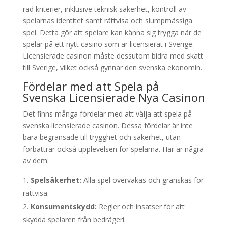
rad kriterier, inklusive teknisk säkerhet, kontroll av
spelarnas identitet samt rättvisa och slumpmässiga
spel. Detta gör att spelare kan känna sig trygga när de
spelar på ett nytt casino som är licensierat i Sverige.
Licensierade casinon måste dessutom bidra med skatt
till Sverige, vilket också gynnar den svenska ekonomin.
Fördelar med att Spela på
Svenska Licensierade Nya Casinon
Det finns många fördelar med att välja att spela på
svenska licensierade casinon. Dessa fördelar är inte
bara begränsade till trygghet och säkerhet, utan
förbättrar också upplevelsen för spelarna. Här är några
av dem:
Spelsäkerhet:
Alla spel övervakas och granskas för
rättvisa.
Konsumentskydd:
Regler och insatser för att
skydda spelaren från bedrägeri.