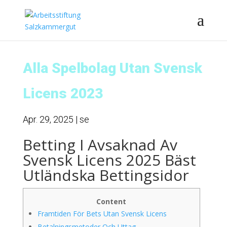
Alla Spelbolag Utan Svensk
Licens 2023
Apr. 29, 2025
|
se
Betting I Avsaknad Av
Svensk Licens 2025 Bäst
Utländska Bettingsidor
Content
Framtiden För Bets Utan Svensk Licens
Betalningsmetoder Och Uttag