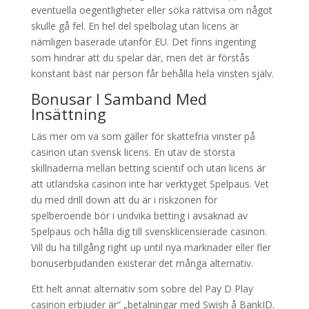
eventuella oegentligheter eller söka rättvisa om något
skulle gå fel. En hel del spelbolag utan licens är
nämligen baserade utanför EU. Det finns ingenting
som hindrar att du spelar där, men det är förstås
konstant bäst när person får behålla hela vinsten själv.
Bonusar I Samband Med
Insättning
Läs mer om va som gäller för skattefria vinster på
casinon utan svensk licens. En utav de största
skillnaderna mellan betting scientif och utan licens är
att utländska casinon inte har verktyget Spelpaus. Vet
du med drill down att du är i riskzonen för
spelberoende bör i undvika betting i avsaknad av
Spelpaus och hålla dig till svensklicensierade casinon.
Vill du ha tillgång right up until nya marknader eller fler
bonuserbjudanden existerar det många alternativ.
Ett helt annat alternativ som sobre del Pay D Play
casinon erbjuder är“ „betalningar med Swish å BankID.