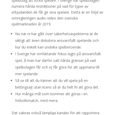
spelbolag att locka spelare. I Sverige har spelbolagen
numera hårda restriktioner på vad för typer av
erbjudanden de får ge sina spelare. Detta är en följd av
omregleringen audio-video den svenska
spelmarknaden år 2019.
Nu när ni har gått över säkerhetsaspekterna är de
viktigt att även diskutera ansvarsfullt spelande och
hur du enkelt kan undvika spelberoende.
I Sverige har omfattande fokus lagts på ansvarsfullt
spel, å man har därför satt hårda gränser på vad
spelbolagen får och ej får göra för att uppmana till
mer spelande.
Så se till att du känner att du vill spela på en
bettingsajt utan licens så är du helt fri att göra det.
Hur många mål som kommer att göras i en
fotbollsmatch, med mera.
Det saknas också lämpliga kanaler för att rapportera