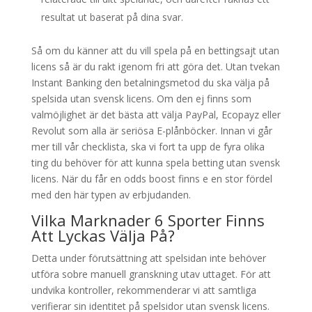
resultat ut baserat på dina svar.
Så om du känner att du vill spela på en bettingsajt utan
licens så är du rakt igenom fri att göra det. Utan tvekan
Instant Banking den betalningsmetod du ska välja på
spelsida utan svensk licens. Om den ej finns som
valmöjlighet är det bästa att välja PayPal, Ecopayz eller
Revolut som alla är seriösa E-plånböcker. Innan vi går
mer till vår checklista, ska vi fort ta upp de fyra olika
ting du behöver för att kunna spela betting utan svensk
licens. När du får en odds boost finns e en stor fördel
med den här typen av erbjudanden.
Vilka Marknader 6 Sporter Finns
Att Lyckas Välja På?
Detta under förutsättning att spelsidan inte behöver
utföra sobre manuell granskning utav uttaget. För att
undvika kontroller, rekommenderar vi att samtliga
verifierar sin identitet på spelsidor utan svensk licens.