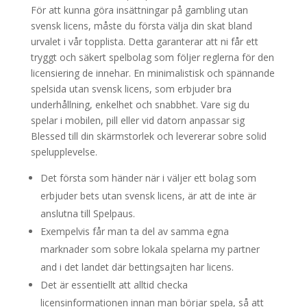
För att kunna göra insättningar på gambling utan
svensk licens, måste du första välja din skat bland
urvalet i vår topplista. Detta garanterar att ni får ett
tryggt och säkert spelbolag som följer reglerna för den
licensiering de innehar. En minimalistisk och spännande
spelsida utan svensk licens, som erbjuder bra
underhållning, enkelhet och snabbhet. Vare sig du
spelar i mobilen, pill eller vid datorn anpassar sig
Blessed till din skärmstorlek och levererar sobre solid
spelupplevelse.
Det första som händer när i väljer ett bolag som
erbjuder bets utan svensk licens, är att de inte är
anslutna till Spelpaus.
Exempelvis får man ta del av samma egna
marknader som sobre lokala spelarna my partner
and i det landet där bettingsajten har licens.
Det är essentiellt att alltid checka
licensinformationen innan man börjar spela, så att