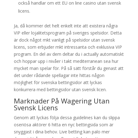
också handlar om ett EU on line casino utan svensk
licens.
Ja, då kommer det helt enkelt inte att existera några
VIP eller lojalitetsprogram på sveriges spelsidor. Detta
är dock något mkt vanligt på spelsidor utan svensk
licens, som erbjuder mkt intressanta och exklusiva VIP
program. En del av dem deltar du i actually automatiskt
och hoppar upp i nivåer i takt mediterranean sea hur
mycket man spelar för. På så sätt förstår du genast att
det under rådande spellagar inte hittas någon
möjlighet för svenska bettingsidor att lyckas
konkurrera med bettingsidor utan svensk licen.
Marknader På Wagering Utan
Svensk Licens
Genom att lyckas följa dessa guidelines kan du slippa
oseriösa aktörer 6 hitta en nyc bettingsida som är
snyggast i dina behov. Live betting kan palo mer