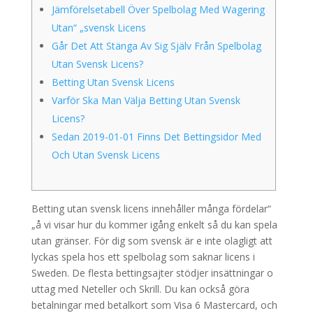
Jämförelsetabell Över Spelbolag Med Wagering
Utan“ „svensk Licens
Går Det Att Stänga Av Sig Själv Från Spelbolag
Utan Svensk Licens?
Betting Utan Svensk Licens
Varför Ska Man Välja Betting Utan Svensk
Licens?
Sedan 2019-01-01 Finns Det Bettingsidor Med
Och Utan Svensk Licens
Betting utan svensk licens innehåller många fördelar“
„å vi visar hur du kommer igång enkelt så du kan spela
utan gränser. För dig som svensk är e inte olagligt att
lyckas spela hos ett spelbolag som saknar licens i
Sweden. De flesta bettingsajter stödjer insättningar o
uttag med Neteller och Skrill. Du kan också göra
betalningar med betalkort som Visa 6 Mastercard, och