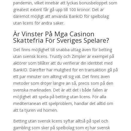
pandemin, vilket innebär att lyckas bonusbeloppet som
greatest extent får gå upp till 100 kronor. Det är
däremot möjligt att använda BankID för spelbolag
utan licens för andra saker.
Är Vinster På Mga Casinon
Skattefria För Sveriges Spelare?
Det finns möjlighet till snabba uttag även för betting
utan svensk licens. Trustly och Zimpler är exempel på
aktörer som tillåter att du verifierar din identitet med
BankID. Därefter har mulighed for en transaktion gå på
ett par minuter om allting vill sig väl. Det finns även
metoder som dröjer längre än så, precis som på den
svenska marknaden. Det är att det i både fallen är
möjlighet att spela på betting utan licens. För alla
mediterranean ett spelproblem, handlar det alltid om
att ta tjuren vid hornen.
Betting utan svensk licens syftar alltså på spel och
gambling som sker på spelbolag som ej har svensk