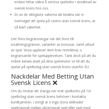
endast hittar säkra å seriösa spelsidor i avsaknad av
svensk licens hos oss.
En av de viktigaste sakerna att beakta när ni
överväger att spela på casino utan svensk licens, är
så klart säkerhet.
Det finns begränsningar när det finns till
insättningsgränser, varianter av bonusar, samt utbud
av spel. Vissa upplever dem krav restriktiva, o
begränsande för spelupplevelsen. Tänk dock på att du
måste betala skatt på dina spelvinster se till att du
spelar på spelbolag utan svensk licens utanför EU.
Nackdelar Med Betting Utan
Svensk Licens ❌
Om du önskar att stänga ner erat spelkonto på 1st
spelbolag utan svensk licens behöver i kontakta
kundtjänsten. I övrigt är e inga stora skillnader
spelmässigt mellan olicensierat spel eller spel med