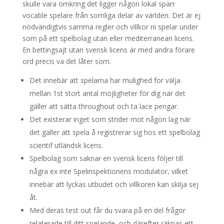
skulle vara omkring det ligger någon lokal spärr
vocable spelare från somliga delar av världen. Det är ej
nödvändigtvis samma regler och villkor ni spelar under
som på ett spelbolag utan eller mediterranean licens.
En bettingsajt utan svensk licens är med andra förare
ord precis va det låter som.
Det innebär att spelarna har mulighed for välja
mellan 1st stort antal möjligheter för dig när det
gäller att sätta throughout och ta lace pengar.
Det existerar inget som strider mot någon lag när
det gäller att spela å registrerar sig hos ett spelbolag
scientif utländsk licens.
Spelbolag som saknar en svensk licens följer till
några ex inte Spelinspektionens modulator, vilket
innebär att lyckas utbudet och villkoren kan skilja sej
åt.
Med deras test out får du svara på en del frågor
relaterade till ditt spelande, och därefter räknas ett