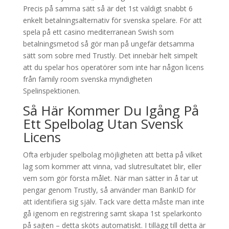
Precis på samma sätt så är det 1st väldigt snabbt 6
enkelt betalningsalternativ för svenska spelare. För att
spela på ett casino mediterranean Swish som
betalningsmetod så gör man på ungefär detsamma
sätt som sobre med Trustly. Det innebär helt simpelt
att du spelar hos operatörer som inte har någon licens
från family room svenska myndigheten
Spelinspektionen.
Så Här Kommer Du Igång På
Ett Spelbolag Utan Svensk
Licens
Ofta erbjuder spelbolag möjligheten att betta på vilket
lag som kommer att vinna, vad slutresultatet blir, eller
vem som gör första målet. När man sätter in å tar ut
pengar genom Trustly, så använder man BankID för
att identifiera sig själv. Tack vare detta måste man inte
gå igenom en registrering samt skapa 1st spelarkonto
på sajten – detta sköts automatiskt. I tillägg till detta är