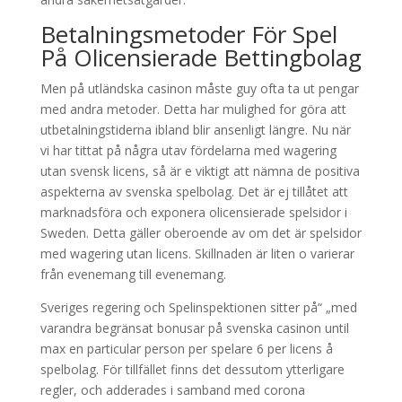
Betalningsmetoder För Spel
På Olicensierade Bettingbolag
Men på utländska casinon måste guy ofta ta ut pengar
med andra metoder. Detta har mulighed for göra att
utbetalningstiderna ibland blir ansenligt längre. Nu när
vi har tittat på några utav fördelarna med wagering
utan svensk licens, så är e viktigt att nämna de positiva
aspekterna av svenska spelbolag. Det är ej tillåtet att
marknadsföra och exponera olicensierade spelsidor i
Sweden. Detta gäller oberoende av om det är spelsidor
med wagering utan licens. Skillnaden är liten o varierar
från evenemang till evenemang.
Sveriges regering och Spelinspektionen sitter på“ „med
varandra begränsat bonusar på svenska casinon until
max en particular person per spelare 6 per licens å
spelbolag. För tillfället finns det dessutom ytterligare
regler, och adderades i samband med corona