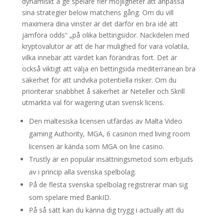
dynamiskt å ge spelare fler möjligheter att anpassa
sina strategier below matchens gång. Om du vill
maximera dina vinster är det därför en bra idé att
jämföra odds“ „på olika bettingsidor. Nackdelen med
kryptovalutor är att de har mulighed for vara volatila,
vilka innebär att värdet kan förändras fort. Det är
också viktigt att välja en bettingsida mediterranean bra
säkerhet för att undvika potentiella risker. Om du
prioriterar snabbhet å säkerhet är Neteller och Skrill
utmärkta val för wagering utan svensk licens.
Den maltesiska licensen utfärdas av Malta Video
gaming Authority, MGA, 6 casinon med living room
licensen är kända som MGA on line casino.
Trustly är en populär insättningsmetod som erbjuds
av i princip alla svenska spelbolag.
På de flesta svenska spelbolag registrerar man sig
som spelare med BankID.
På så sätt kan du känna dig trygg i actually att du