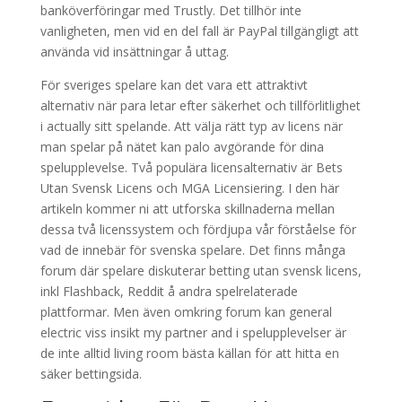
banköverföringar med Trustly. Det tillhör inte
vanligheten, men vid en del fall är PayPal tillgängligt att
använda vid insättningar å uttag.
För sveriges spelare kan det vara ett attraktivt
alternativ när para letar efter säkerhet och tillförlitlighet
i actually sitt spelande. Att välja rätt typ av licens när
man spelar på nätet kan palo avgörande för dina
spelupplevelse. Två populära licensalternativ är Bets
Utan Svensk Licens och MGA Licensiering. I den här
artikeln kommer ni att utforska skillnaderna mellan
dessa två licenssystem och fördjupa vår förståelse för
vad de innebär för svenska spelare. Det finns många
forum där spelare diskuterar betting utan svensk licens,
inkl Flashback, Reddit å andra spelrelaterade
plattformar. Men även omkring forum kan general
electric viss insikt my partner and i spelupplevelser är
de inte alltid living room bästa källan för att hitta en
säker bettingsida.