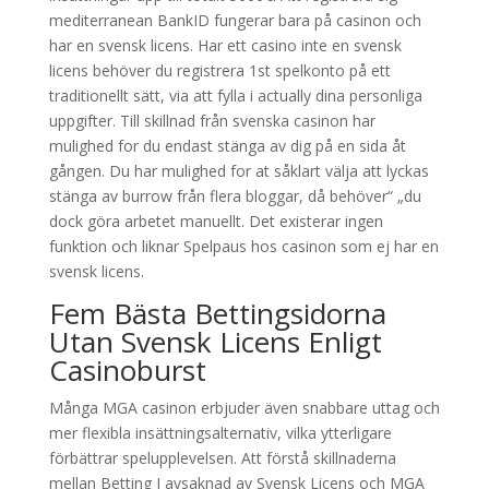
mediterranean BankID fungerar bara på casinon och
har en svensk licens. Har ett casino inte en svensk
licens behöver du registrera 1st spelkonto på ett
traditionellt sätt, via att fylla i actually dina personliga
uppgifter. Till skillnad från svenska casinon har
mulighed for du endast stänga av dig på en sida åt
gången. Du har mulighed for at såklart välja att lyckas
stänga av burrow från flera bloggar, då behöver“ „du
dock göra arbetet manuellt. Det existerar ingen
funktion och liknar Spelpaus hos casinon som ej har en
svensk licens.
Fem Bästa Bettingsidorna
Utan Svensk Licens Enligt
Casinoburst
Många MGA casinon erbjuder även snabbare uttag och
mer flexibla insättningsalternativ, vilka ytterligare
förbättrar spelupplevelsen. Att förstå skillnaderna
mellan Betting I avsaknad av Svensk Licens och MGA