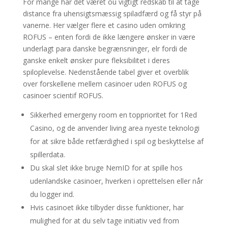
For mange har det været ou vigtigt redskab til at tage
distance fra uhensigtsmæssig spiladfærd og få styr på
vanerne. Her vælger flere et casino uden omkring
ROFUS – enten fordi de ikke længere ønsker in være
underlagt para danske begrænsninger, elr fordi de
ganske enkelt ønsker pure fleksibilitet i deres
spiloplevelse. Nedenstående tabel giver et overblik
over forskellene mellem casinoer uden ROFUS og
casinoer scientif ROFUS.
Sikkerhed emergeny room en topprioritet for 1Red
Casino, og de anvender living area nyeste teknologi
for at sikre både retfærdighed i spil og beskyttelse af
spillerdata.
Du skal slet ikke bruge NemID for at spille hos
udenlandske casinoer, hverken i oprettelsen eller når
du logger ind.
Hvis casinoet ikke tilbyder disse funktioner, har
mulighed for at du selv tage initiativ ved from