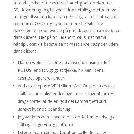
altid at tjekke, om casinoet har et godt omdømme,
SSL-kryptering, og tilbyder sikre betalingsmetoder. Ved
at følge disse trin kan man nemt og sikkert spil casino
uden om ROFUS og nyde en mere fleksibel og
belønnende spiloplevelse på para bedste casinoer uden
dansk licens. Her på Spiludenomrofus. net har vi
håndplukket de bedste samt mest sikre casinoer uden
dansk licens.
Når du vælger at spille på ainsi que casino uden
ROFUS, er det vigtigt at tjekke, hvilken licens
casinoet opererer under.
Ved at acceptere VPN sikrer iWild Online casino, at
spillere har mulighed for nyde deres favoritspil og
drage fordel af de en god del kampagnetilbud,
uanset hvor de befinder sig.
Jeg var imponeret over deres omfattende udvalg af
spil og brugervenlig platform.
I stedet har mulighed for at du spille direkte ved