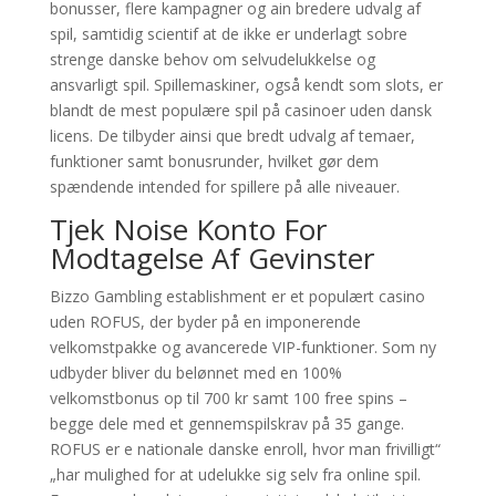
bonusser, flere kampagner og ain bredere udvalg af
spil, samtidig scientif at de ikke er underlagt sobre
strenge danske behov om selvudelukkelse og
ansvarligt spil. Spillemaskiner, også kendt som slots, er
blandt de mest populære spil på casinoer uden dansk
licens. De tilbyder ainsi que bredt udvalg af temaer,
funktioner samt bonusrunder, hvilket gør dem
spændende intended for spillere på alle niveauer.
Tjek Noise Konto For
Modtagelse Af Gevinster
Bizzo Gambling establishment er et populært casino
uden ROFUS, der byder på en imponerende
velkomstpakke og avancerede VIP-funktioner. Som ny
udbyder bliver du belønnet med en 100%
velkomstbonus op til 700 kr samt 100 free spins –
begge dele med et gennemspilskrav på 35 gange.
ROFUS er e nationale danske enroll, hvor man frivilligt“
„har mulighed for at udelukke sig selv fra online spil.