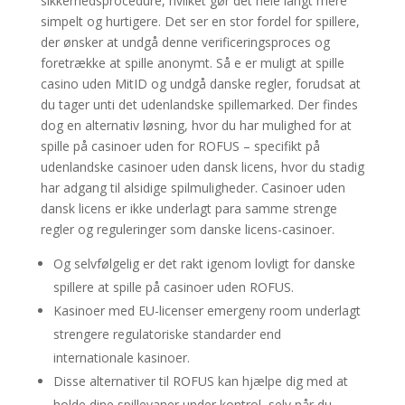
sikkerhedsprocedure, hvilket gør det hele langt mere
simpelt og hurtigere. Det ser en stor fordel for spillere,
der ønsker at undgå denne verificeringsproces og
foretrække at spille anonymt. Så e er muligt at spille
casino uden MitID og undgå danske regler, forudsat at
du tager unti det udenlandske spillemarked. Der findes
dog en alternativ løsning, hvor du har mulighed for at
spille på casinoer uden for ROFUS – specifikt på
udenlandske casinoer uden dansk licens, hvor du stadig
har adgang til alsidige spilmuligheder. Casinoer uden
dansk licens er ikke underlagt para samme strenge
regler og reguleringer som danske licens-casinoer.
Og selvfølgelig er det rakt igenom lovligt for danske
spillere at spille på casinoer uden ROFUS.
Kasinoer med EU-licenser emergeny room underlagt
strengere regulatoriske standarder end
internationale kasinoer.
Disse alternativer til ROFUS kan hjælpe dig med at
holde dine spillevaner under kontrol, selv når du