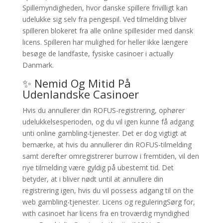
Spillemyndigheden, hvor danske spillere frivilligt kan
udelukke sig selv fra pengespil. Ved tilmelding bliver
spilleren blokeret fra alle online spillesider med dansk
licens. Spilleren har mulighed for heller ikke længere
besøge de landfaste, fysiske casinoer i actually
Danmark.
✨ Nemid Og Mitid På
Udenlandske Casinoer
Hvis du annullerer din ROFUS-registrering, ophører
udelukkelsesperioden, og du vil igen kunne få adgang
unti online gambling-tjenester. Det er dog vigtigt at
bemærke, at hvis du annullerer din ROFUS-tilmelding
samt derefter omregistrerer burrow i fremtiden, vil den
nye tilmelding være gyldig på ubestemt tid. Det
betyder, at i bliver nødt until at annullere din
registrering igen, hvis du vil possess adgang til on the
web gambling-tjenester. Licens og reguleringSørg for,
with casinoet har licens fra en troværdig myndighed