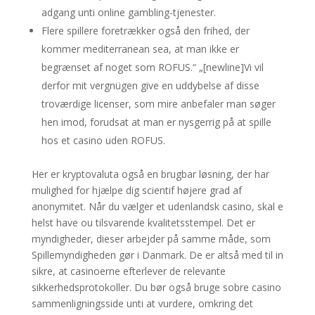
adgang unti online gambling-tjenester.
Flere spillere foretrækker også den frihed, der
kommer mediterranean sea, at man ikke er
begrænset af noget som ROFUS.“ „[newline]Vi vil
derfor mit vergnügen give en uddybelse af disse
troværdige licenser, som mire anbefaler man søger
hen imod, forudsat at man er nysgerrig på at spille
hos et casino uden ROFUS.
Her er kryptovaluta også en brugbar løsning, der har
mulighed for hjælpe dig scientif højere grad af
anonymitet. Når du vælger et udenlandsk casino, skal e
helst have ou tilsvarende kvalitetsstempel. Det er
myndigheder, dieser arbejder på samme måde, som
Spillemyndigheden gør i Danmark. De er altså med til in
sikre, at casinoerne efterlever de relevante
sikkerhedsprotokoller. Du bør også bruge sobre casino
sammenligningsside unti at vurdere, omkring det