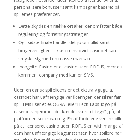
personalisere bonusser samt kampagner baseret på
spillernes præferencer.
Dette skyldes en række orsaker, der omfatter både
regulering og forretningsstrategier.
Og i sidste finale handler det jo om tillid samt
brugervenlighed – ikke om hvorvidt casinoet kan
smykke sig med en masse mærkater.
Incognito Casino er et casino uden ROFUS, hvor du
kommer i company med kun en SMS.
Uden en dansk spillelicens er det ekstra vigtigt, at
casinoet har uafhængige verificeringer, der sikrer fair
spil. Hvis i ser et eCOGRA- eller iTech Labs-logo på
casinoets hjemmeside, kan det være et tegn“ „på, at
platformen ser troværdig. En af fordelene ved in spille
på et licenseret casino uden ROFUS er, with mange af
dem har uafhængige klageinstanser, hvor spillere har