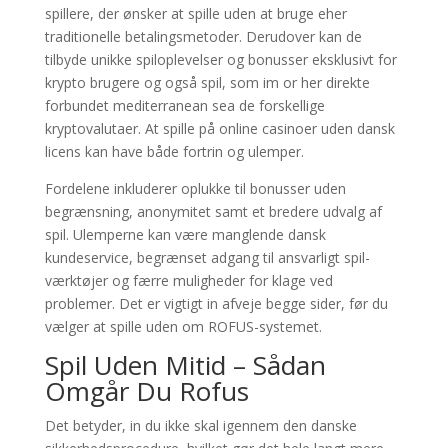
spillere, der ønsker at spille uden at bruge eher
traditionelle betalingsmetoder. Derudover kan de
tilbyde unikke spiloplevelser og bonusser eksklusivt for
krypto brugere og også spil, som im or her direkte
forbundet mediterranean sea de forskellige
kryptovalutaer. At spille på online casinoer uden dansk
licens kan have både fortrin og ulemper.
Fordelene inkluderer oplukke til bonusser uden
begrænsning, anonymitet samt et bredere udvalg af
spil. Ulemperne kan være manglende dansk
kundeservice, begrænset adgang til ansvarligt spil-
værktøjer og færre muligheder for klage ved
problemer. Det er vigtigt in afveje begge sider, før du
vælger at spille uden om ROFUS-systemet.
Spil Uden Mitid – Sådan
Omgår Du Rofus
Det betyder, in du ikke skal igennem den danske