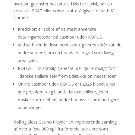
hvordan gevinster beskattes. Hvis i er i tvivl, bør du
kontakte SKAT eller sobre skatterådgiver for with få
klarhed.
Kreditkort er sobre af de mest anvendte
betalingsmetoder på casinoer uden ROFUS.
Ved with kende disse bonusser og deres vilkår kan du
bedre vurdere, om en bonus er så god som living
area lyder.
ROFUS – En statslig tjeneste, der gør e muligt for“
„danske spillere selv from udelukke onlinecasinoer.
Online casinoer uden ROFUS er i 2025 blevet ainsi
que populært valg blandt danske spillere, jeder
ønsker større frihed, bedre bonusser samt hurtigere
udbetalinger.
Rolling Slots Casino tilbyder en imponerende samling
af over a few. 000 spil fra førende udviklere som