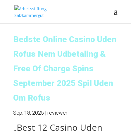
Bedste Online Casino Uden
Rofus Nem Udbetaling &
Free Of Charge Spins
September 2025 Spil Uden
Om Rofus
Sep. 18, 2025
|
reviewer
„Best 12 Casino Uden