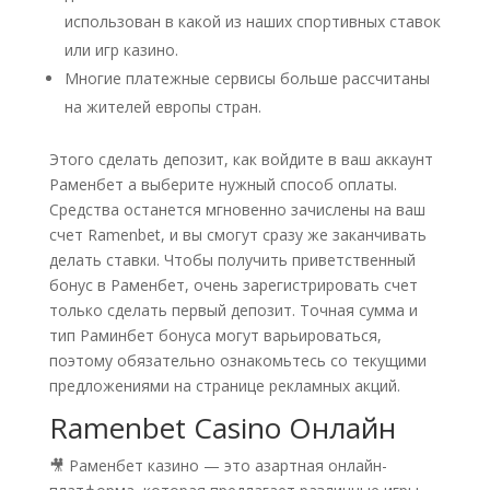
использован в какой из наших спортивных ставок
или игр казино.
Многие платежные сервисы больше рассчитаны
на жителей европы стран.
Этого сделать депозит, как войдите в ваш аккаунт
Раменбет а выберите нужный способ оплаты.
Средства останется мгновенно зачислены на ваш
счет Ramenbet, и вы смогут сразу же заканчивать
делать ставки. Чтобы получить приветственный
бонус в Раменбет, очень зарегистрировать счет
только сделать первый депозит. Точная сумма и
тип Раминбет бонуса могут варьироваться,
поэтому обязательно ознакомьтесь со текущими
предложениями на странице рекламных акций.
Ramenbet Casino Онлайн
🎥 Раменбет казино — это азартная онлайн-