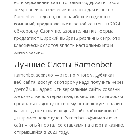
есть зеркальный сайт, готовый содержать такой
же уровней развлечений и азарта для игроков.
Ramenbet – одна одного наиболее надежных
компаний, предлагающих игровой контент в 2024
обжоровку. Своим пользователям платформа
предлагают широкий выбрать различных игр, ото
классических слотов вплоть настольных игр и
живых казино.
Лучшие Слоты Ramenbet
Ramenbet зеркало — это, по многом, дубликат
веб-сайта, доступ к которому надо получить через
другой URL-адрес. Эти зеркальные сайты созданы
же качестве альтернативы, позволяющей игрокам
продолжать доступ к своему оставшемуся онлайн-
казино, даже если исходный сайт заблокирован“
„например недоступен. Ramenbet официального
сайт – юный портал со ставками на спорт а казино,
открывшийся в 2023 году.