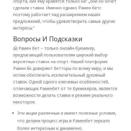
спорта, них ему нравятся только на“ „они он хочет
сделали ставки. Именно однако Рамен бетc
поэтому работает над расширением наших
предложений, чтобы удовлетворить самые другие
интересы.“
Вопросы И Подсказки
🤗 Рамен бет – только онлайн-букмекер,
предлагающий пользователям широкий выбор
вероятных ставок на спорт. Нашей платформе
Рамен бк доверяют бетторы по всему миру, и мы
хотим обеспечить исключительный духовный
ставок. Одной одного ключевых особенностей,
отличающих Раменбет от те букмекеров, является
возможности делать ставки и режиме реального
некоторое.
Эти акции различные и имеют полезные условия,
что делаем процесс игры в Раменбет зеркало
более интересным и динамично.