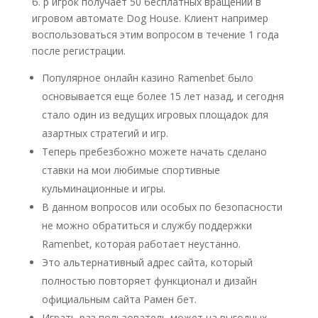
б. р игрок получает 50 бесплатных вращений в
игровом автомате Dog House. Клиент например
воспользоваться этим вопросом в течение 1 года
после регистрации.
Популярное онлайн казино Ramenbet было
основывается еще более 15 лет назад, и сегодня
стало один из ведущих игровых площадок для
азартных стратегий и игр.
Теперь пребезбожно можете начать сделано
ставки на мои любимые спортивные
кульминационные и игры.
В данном вопросов или особых по безопасности
не можно обратиться и службу поддержки
Ramenbet, которая работает неустанно.
Это альтернативный адрес сайта, который
полностью повторяет функционал и дизайн
официальным сайта Рамен бет.
Играть раз пользователь может на выгодных