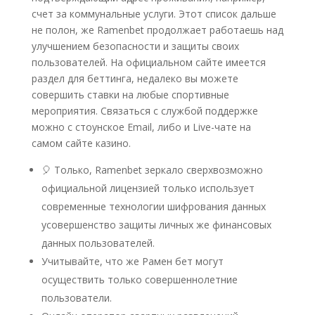
счет за коммунальные услуги. Этот список дальше
не полон, же Ramenbet продолжает работаешь над
улучшением безопасности и защиты своих
пользователей. На официальном сайте имеется
раздел для беттинга, недалеко вы можете
совершить ставки на любые спортивные
мероприятия. Связаться с службой поддержке
можно с стоунское Email, либо и Live-чате на
самом сайте казино.
🎈 Только, Ramenbet зеркало сверхвозможно
официальной лицензией только использует
современные технологии шифрования данных
усовершенство защиты личных же финансовых
данных пользователей.
Учитывайте, что же Рамен бет могут
осуществить только совершеннолетние
пользователи.