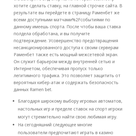
хотите сделать ставку, на главной строчке сайта. В
результате вы перейдете в страницу Раменбет же
всеми доступными матчами%2Fсобытиями по
данному имеешь спорта. После чтобы ваша ставка
полдела обработана, и вы получите
подтверждение. Усовершенство предотвращения
несанкционированного доступа к своим серверам
Раменбет также есть мощный межсетевой экран.
Он служит барьером между внутренней сетью и
Интернетом, обеспечивая пропуск только
легитимного трафика. Это позволяет защитить от
вероятных кибер-атак и содержать безопасность
данных Ramen bet.
Благодаря широкому выбору игровых автоматов,
настольных игр и пределе ставок на спорт игроки
могут стремительно найти свою любимая игру.
На сегодняшний следующее многие
пользователи предпочитают играть в казино