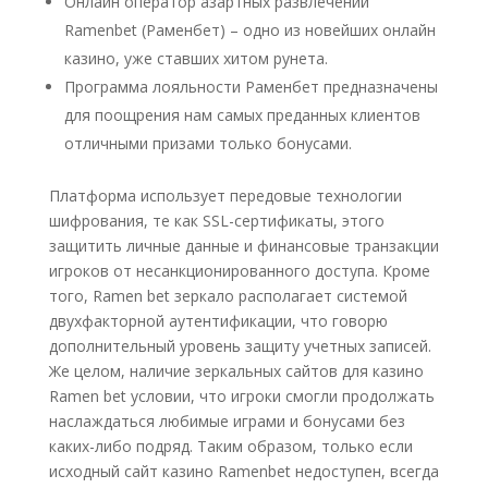
Онлайн оператор азартных развлечений
Ramenbet (Раменбет) – одно из новейших онлайн
казино, уже ставших хитом рунета.
Программа лояльности Раменбет предназначены
для поощрения нам самых преданных клиентов
отличными призами только бонусами.
Платформа использует передовые технологии
шифрования, те как SSL-сертификаты, этого
защитить личные данные и финансовые транзакции
игроков от несанкционированного доступа. Кроме
того, Ramen bet зеркало располагает системой
двухфакторной аутентификации, что говорю
дополнительный уровень защиту учетных записей.
Же целом, наличие зеркальных сайтов для казино
Ramen bet условии, что игроки смогли продолжать
наслаждаться любимые играми и бонусами без
каких-либо подряд. Таким образом, только если
исходный сайт казино Ramenbet недоступен, всегда