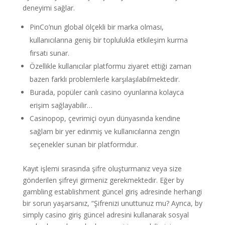
deneyimi sağlar.
PinCo’nun global ölçekli bir marka olması,
kullanıcılarına geniş bir toplulukla etkileşim kurma
fırsatı sunar.
Özellikle kullanıcılar platformu ziyaret ettiği zaman
bazen farklı problemlerle karşılaşılabilmektedir.
Burada, popüler canlı casino oyunlarına kolayca
erişim sağlayabilir…
Casinopop, çevrimiçi oyun dünyasında kendine
sağlam bir yer edinmiş ve kullanıcılarına zengin
seçenekler sunan bir platformdur.
Kayıt işlemi sırasında şifre oluşturmanız veya size
gönderilen şifreyi girmeniz gerekmektedir. Eğer by
gambling establishment güncel giriş adresinde herhangi
bir sorun yaşarsanız, “Şifrenizi unuttunuz mu? Ayrıca, by
simply casino giriş güncel adresini kullanarak sosyal