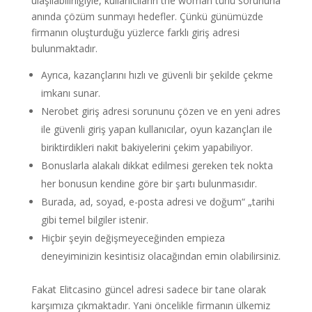
ulaşılabilirliğiyle, kullanıcıların the woman türlü sorununa
anında çözüm sunmayı hedefler. Çünkü günümüzde
firmanın oluşturduğu yüzlerce farklı giriş adresi
bulunmaktadır.
Ayrıca, kazançlarını hızlı ve güvenli bir şekilde çekme
imkanı sunar.
Nerobet giriş adresi sorununu çözen ve en yeni adres
ile güvenli giriş yapan kullanıcılar, oyun kazançları ile
biriktirdikleri nakit bakiyelerini çekim yapabiliyor.
Bonuslarla alakalı dikkat edilmesi gereken tek nokta
her bonusun kendine göre bir şartı bulunmasıdır.
Burada, ad, soyad, e-posta adresi ve doğum“ „tarihi
gibi temel bilgiler istenir.
Hiçbir şeyin değişmeyeceğinden empieza
deneyiminizin kesintisiz olacağından emin olabilirsiniz.
Fakat Elitcasino güncel adresi sadece bir tane olarak
karşımıza çıkmaktadır. Yani öncelikle firmanın ülkemiz