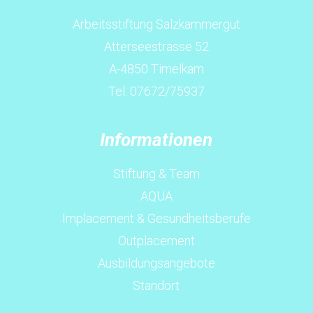
Arbeitsstiftung Salzkammergut
Atterseestrasse 52
A-4850 Timelkam
Tel: 07672/75937
Informationen
Stiftung & Team
AQUA
Implacement & Gesundheitsberufe
Outplacement
Ausbildungsangebote
Standort