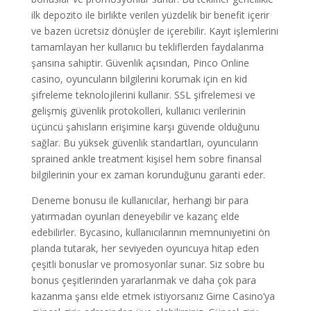
ilk depozito ile birlikte verilen yüzdelik bir benefit içerir
ve bazen ücretsiz dönüşler de içerebilir. Kayıt işlemlerini
tamamlayan her kullanıcı bu tekliflerden faydalanma
şansına sahiptir. Güvenlik açısından, Pinco Online
casino, oyuncuların bilgilerini korumak için en kid
şifreleme teknolojilerini kullanır. SSL şifrelemesi ve
gelişmiş güvenlik protokolleri, kullanıcı verilerinin
üçüncü şahısların erişimine karşı güvende olduğunu
sağlar. Bu yüksek güvenlik standartları, oyuncuların
sprained ankle treatment kişisel hem sobre finansal
bilgilerinin your ex zaman korunduğunu garanti eder.
Deneme bonusu ile kullanıcılar, herhangi bir para
yatırmadan oyunları deneyebilir ve kazanç elde
edebilirler. Bycasino, kullanıcılarının memnuniyetini ön
planda tutarak, her seviyeden oyuncuya hitap eden
çeşitli bonuslar ve promosyonlar sunar. Siz sobre bu
bonus çeşitlerinden yararlanmak ve daha çok para
kazanma şansı elde etmek istiyorsanız Girne Casino’ya