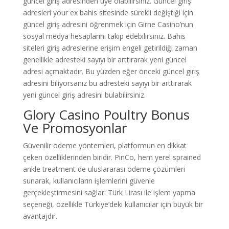
güncel giriş adresinden üye olabilirsiniz. Güncel giriş
adresleri your ex bahis sitesinde sürekli değiştiği için
güncel giriş adresini öğrenmek için Girne Casino’nun
sosyal medya hesaplarını takip edebilirsiniz. Bahis
siteleri giriş adreslerine erişim engeli getirildiği zaman
genellikle adresteki sayıyı bir arttırarak yeni güncel
adresi açmaktadır. Bu yüzden eğer önceki güncel giriş
adresini biliyorsanız bu adresteki sayıyı bir arttırarak
yeni güncel giriş adresini bulabilirsiniz.
Glory Casino Poultry Bonus
Ve Promosyonlar
Güvenilir ödeme yöntemleri, platformun en dikkat
çeken özelliklerinden biridir. PinCo, hem yerel sprained
ankle treatment de uluslararası ödeme çözümleri
sunarak, kullanıcıların işlemlerini güvenle
gerçekleştirmesini sağlar. Türk Lirası ile işlem yapma
seçeneği, özellikle Türkiye’deki kullanıcılar için büyük bir
avantajdır.