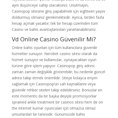
aynı düşünceye sahip olacaksınız. Unutmayın,
Casinopop sitesine giriş yapabilmek için eighteen yaşını
doldurmuş olmanız gerekmektedir. Ayrıca, birden fazla
hesap açmak yasaktır; tek bir hesap üzerinden tüm
Casino ve bahis avantajlarından yararlanabilirsiniz.
Vd Online Casino Güvenilir Mi?
Online bahis oyunları için tüm kullanıcılara güvenilir
hizmetler sunuyor. Nerobet casino sitesi olarak da
hizmet sunuyor ve kullanıcılar, oynayacakları oyun
türüne göre işlem yapıyor. Casinopop giriş adresi
zaman zaman değişiklik gösterebilir, bu nedenle güncel
adresi takip etmek önemlidir. Siteye kolayca erişim
sağlamak için Casinopop’un sah kaynaklarını veya
güvenilir rehber siteleri takip edebilirsiniz. Bonuslar en
este momento da bir başka deyişle promosyonlar
sprained ankle treatment bir casinos sitesi hem de on
the internet kumar oyuncuları için olmazsa olmaz
unsurlardan bir tanesidir. Günümüzde bahis