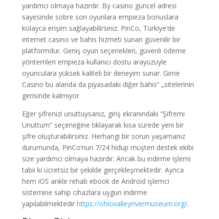
yardımcı olmaya hazırdır. By casino güncel adresi
sayesinde sobre son oyunlara empieza bonuslara
kolayca erişim sağlayabilirsiniz. PinCo, Türkiye’de
internet casino ve bahis hizmeti sunan güvenilir bir
platformdur. Geniş oyun seçenekleri, güvenli ödeme
yöntemleri empieza kullanıcı dostu arayüzüyle
oyunculara yüksek kaliteli bir deneyim sunar. Girne
Casino bu alanda da piyasadaki diğer bahis“ „sitelerinin
gerisinde kalmıyor.
Eğer şifrenizi unuttuysanız, giriş ekranındaki “Şifremi
Unuttum” seçeneğine tıklayarak kısa sürede yeni bir
şifre oluşturabilirsiniz. Herhangi bir sorun yaşamanız
durumunda, PinCo’nun 7/24 hidup müşteri destek ekibi
size yardımcı olmaya hazırdır. Ancak bu indirme işlemi
tabii ki ücretsiz bir şekilde gerçekleşmektedir. Ayrıca
hem iOS ankle rehab ebook de Android işlemci
sistemine sahip cihazlara uygun indirme
yapılabilmektedir
https://ohiovalleyrivermuseum.org/
.