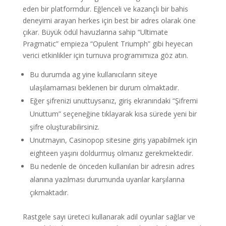
eden bir platformdur. Eğlenceli ve kazançlı bir bahis
deneyimi arayan herkes için best bir adres olarak öne
çıkar. Büyük ödül havuzlarına sahip “Ultimate
Pragmatic” empieza “Opulent Triumph” gibi heyecan
verici etkinlikler için turnuva programımıza göz atın.
Bu durumda ag yine kullanıcıların siteye
ulaşılamaması beklenen bir durum olmaktadır.
Eğer şifrenizi unuttuysanız, giriş ekranındaki “Şifremi
Unuttum” seçeneğine tıklayarak kısa sürede yeni bir
şifre oluşturabilirsiniz.
Unutmayın, Casinopop sitesine giriş yapabilmek için
eighteen yaşını doldurmuş olmanız gerekmektedir.
Bu nedenle de önceden kullanılan bir adresin adres
alanına yazılması durumunda uyarılar karşılarına
çıkmaktadır.
Rastgele sayı üreteci kullanarak adil oyunlar sağlar ve