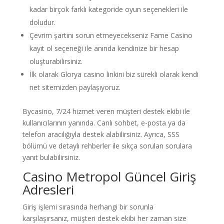
kadar birçok farklı kategoride oyun seçenekleri ile
doludur.
Çevrim şartını sorun etmeyecekseniz Fame Casino
kayıt ol seçeneği ile anında kendinize bir hesap
oluşturabilirsiniz.
İlk olarak Glorya casino linkini biz sürekli olarak kendi
net sitemizden paylaşıyoruz.
Bycasino, 7/24 hizmet veren müşteri destek ekibi ile
kullanıcılarının yanında. Canlı sohbet, e-posta ya da
telefon aracılığıyla destek alabilirsiniz. Ayrıca, SSS
bölümü ve detaylı rehberler ile sıkça sorulan sorulara
yanıt bulabilirsiniz.
Casino Metropol Güncel Giriş
Adresleri
Giriş işlemi sırasında herhangi bir sorunla
karşılaşırsanız, müşteri destek ekibi her zaman size