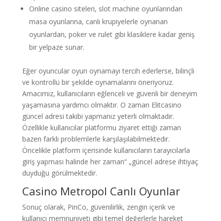
Online casino siteleri, slot machine oyunlarından
masa oyunlarına, canlı krupiyelerle oynanan
oyunlardan, poker ve rulet gibi klasiklere kadar geniş
bir yelpaze sunar.
Eğer oyuncular oyun oynamayı tercih ederlerse, bilinçli
ve kontrollü bir şekilde oynamalarını öneriyoruz.
Amacımız, kullanıcıların eğlenceli ve güvenli bir deneyim
yaşamasına yardımcı olmaktır. O zaman Elitcasino
güncel adresi takibi yapmanız yeterli olmaktadır.
Özellikle kullanıcılar platformu ziyaret ettiği zaman
bazen farklı problemlerle karşılaşılabilmektedir.
Öncelikle platform içerisinde kullanıcıların tarayıcılarla
giriş yapması halinde her zaman“ „güncel adrese ihtiyaç
duyduğu görülmektedir.
Casino Metropol Canlı Oyunlar
Sonuç olarak, PinCo, güvenilirlik, zengin içerik ve
kullanıcı memnuniyeti gibi temel değerlerle hareket