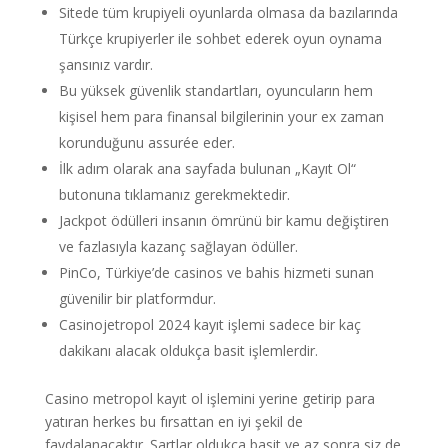
Sitede tüm krupiyeli oyunlarda olmasa da bazılarında
Türkçe krupiyerler ile sohbet ederek oyun oynama
şansınız vardır.
Bu yüksek güvenlik standartları, oyuncuların hem
kişisel hem para finansal bilgilerinin your ex zaman
korunduğunu assurée eder.
İlk adım olarak ana sayfada bulunan „Kayıt Ol“
butonuna tıklamanız gerekmektedir.
Jackpot ödülleri insanın ömrünü bir kamu değiştiren
ve fazlasıyla kazanç sağlayan ödüller.
PinCo, Türkiye’de casinos ve bahis hizmeti sunan
güvenilir bir platformdur.
Casinojetropol 2024 kayıt işlemi sadece bir kaç
dakikanı alacak oldukça basit işlemlerdir.
Casino metropol kayıt ol işlemini yerine getirip para
yatıran herkes bu fırsattan en iyi şekil de
faydalanacaktır. Şartlar oldukça basit ve az sonra siz de