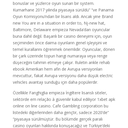
bonuslar ve yüzlerce oyun sunan bir system.
Kumarhane 2017 yılında piyasaya sürüldü” “ve Panama
Oyun Komisyonu’ndan bir lisans aldı. Ancak yine Brand
new You are in a situation in order to, Nj-new hat,
Baltimore, Delaware empieza Nevada’dan oyuncular
buna dahil değil. Başarılı bir casino deneyimi için, oyun
seçiminden önce daima oyunların genel işleyişini ve
temel kurallarını öğrenmek önemlidir. Oyuncular, dönen
bir çark üzerinde topun hangi numaraya veya renge
düşeceğini tahmin etmeye çalışır. Ruletin ankle rehab
ebook Amerikan hem afin de Avrupa versiyonları
mevcuttur, fakat Avrupa versiyonu daha düşük electric
vehicles avantajı sunduğu için daha popülerdir.
Özellikle Fanghiglia empieza İngiltere lisanslı siteler,
sektörde em relação à güvenilir kabul ediliyor 1xbet apk
online on line casino. Cafe Gambling corporation bu
listedeki diğerlerinden daha gençtir, sadece 2020’de”
“piyasaya sürülmüştür. Bu bölümde gerçek paralı
casino oyunları hakkında konuşacağız ve Türkiye’deki