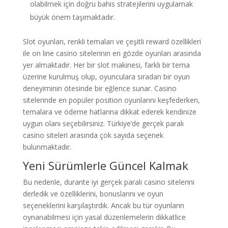
olabilmek için doğru bahis stratejilerini uygulamak
büyük önem taşımaktadır.
Slot oyunları, renkli temaları ve çeşitli reward özellikleri
ile on line casino sitelerinin en gözde oyunları arasında
yer almaktadır. Her bir slot makinesi, farklı bir tema
üzerine kurulmuş olup, oyunculara sıradan bir oyun
deneyiminin ötesinde bir eğlence sunar. Casino
sitelerinde en popüler position oyunlarını keşfederken,
temalara ve ödeme hatlarına dikkat ederek kendinize
uygun olanı seçebilirsiniz. Türkiye’de gerçek paralı
casino siteleri arasında çok sayıda seçenek
bulunmaktadır.
Yeni Sürümlerle Güncel Kalmak
Bu nedenle, durante iyi gerçek paralı casino sitelerini
derledik ve özelliklerini, bonuslarını ve oyun
seçeneklerini karşılaştırdık. Ancak bu tür oyunların
oynanabilmesi için yasal düzenlemelerin dikkatlice