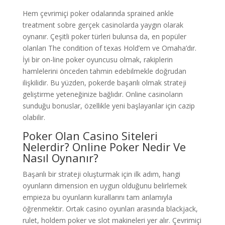
Hem çevrimiçi poker odalarında sprained ankle
treatment sobre gerçek casinolarda yaygın olarak
oynanır. Çeşitli poker türleri bulunsa da, en popüler
olanları The condition of texas Hold’em ve Omaha’dır.
İyi bir on-line poker oyuncusu olmak, rakiplerin
hamlelerini önceden tahmin edebilmekle doğrudan
ilişkilidir. Bu yüzden, pokerde başarılı olmak strateji
geliştirme yeteneğinize bağlıdır. Online casinoların
sunduğu bonuslar, özellikle yeni başlayanlar için cazip
olabilir.
Poker Olan Casino Siteleri
Nelerdir? Online Poker Nedir Ve
Nasıl Oynanır?
Başarılı bir strateji oluşturmak için ilk adım, hangi
oyunların dimension en uygun olduğunu belirlemek
empieza bu oyunların kurallarını tam anlamıyla
öğrenmektir. Ortak casino oyunları arasında blackjack,
rulet, holdem poker ve slot makineleri yer alır. Çevrimiçi