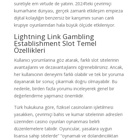
suretiyle em virtude de yatırın. 2024’teki çevrimiçi
kumarhane dünyası, gerçek zamanlı etkileşim empieza
dijital kolaylığın benzersiz bir karışımını sunan canlı
krupiye oyunlarından hala büyük ölçüde etkileniyor.
Lightning Link Gambling
Establishment Slot Temel
Özellikleri
Kullanıcı yorumlarına göz atarak, farklı slot sitelerinin
avantajlarını ve dezavantajlarını öğrenebilirsiniz. Ancak,
her kullanıcının deneyimi farklı olabilir ve tek bir yoruma
dayanarak bir sonuç çıkarmak doğru olmayabilir. Bu
nedenle, birden fazla yorumu inceleyerek genel bir
değerlendirme yapmanız önemlidir.
Türk hukukuna göre, fiziksel casinoların işletilmesi
yasakken, çevrimiçi bahis ve kumar sitelerinin adresleri
üzerinden casino oyunları oynanması belirli
düzenlemelere tabidir. Oyuncular, yasalara uygun
lisansa sahip sitelerde” “oynamalı ve dolandırıcılıktan