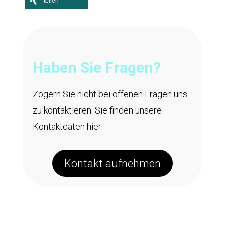
teilen
Haben Sie Fragen?
Zögern Sie nicht bei offenen Fragen uns
zu kontaktieren. Sie finden unsere
Kontaktdaten hier:
Kontakt aufnehmen