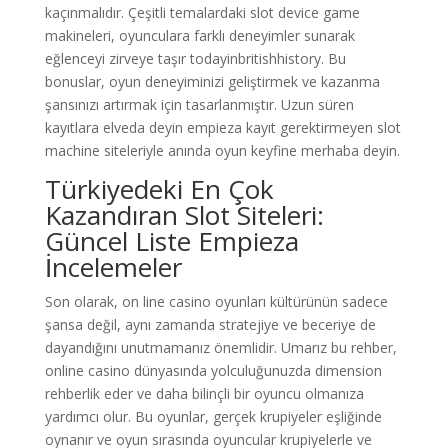
kaçınmalıdır. Çeşitli temalardaki slot device game
makineleri, oyunculara farklı deneyimler sunarak
eğlenceyi zirveye taşır todayinbritishhistory. Bu
bonuslar, oyun deneyiminizi geliştirmek ve kazanma
şansınızı artırmak için tasarlanmıştır. Uzun süren
kayıtlara elveda deyin empieza kayıt gerektirmeyen slot
machine siteleriyle anında oyun keyfine merhaba deyin.
Türkiyedeki En Çok
Kazandıran Slot Siteleri:
Güncel Liste Empieza
İncelemeler
Son olarak, on line casino oyunları kültürünün sadece
şansa değil, aynı zamanda stratejiye ve beceriye de
dayandığını unutmamanız önemlidir. Umarız bu rehber,
online casino dünyasında yolculuğunuzda dimension
rehberlik eder ve daha bilinçli bir oyuncu olmanıza
yardımcı olur. Bu oyunlar, gerçek krupiyeler eşliğinde
oynanır ve oyun sırasında oyuncular krupiyelerle ve