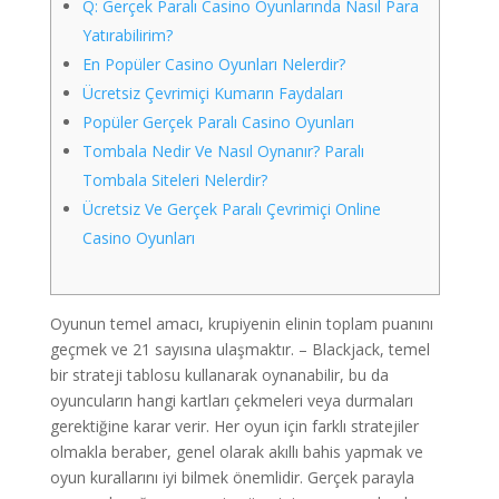
Q: Gerçek Paralı Casino Oyunlarında Nasıl Para
Yatırabilirim?
En Popüler Casino Oyunları Nelerdir?
Ücretsiz Çevrimiçi Kumarın Faydaları
Popüler Gerçek Paralı Casino Oyunları
Tombala Nedir Ve Nasıl Oynanır? Paralı
Tombala Siteleri Nelerdir?
Ücretsiz Ve Gerçek Paralı Çevrimiçi Online
Casino Oyunları
Oyunun temel amacı, krupiyenin elinin toplam puanını
geçmek ve 21 sayısına ulaşmaktır. – Blackjack, temel
bir strateji tablosu kullanarak oynanabilir, bu da
oyuncuların hangi kartları çekmeleri veya durmaları
gerektiğine karar verir. Her oyun için farklı stratejiler
olmakla beraber, genel olarak akıllı bahis yapmak ve
oyun kurallarını iyi bilmek önemlidir. Gerçek parayla