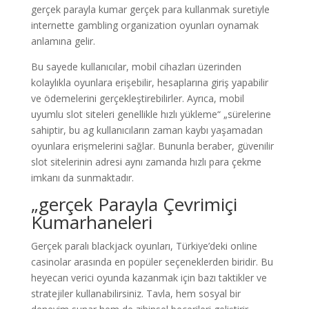
gerçek parayla kumar gerçek para kullanmak suretiyle
internette gambling organization oyunları oynamak
anlamına gelir.
Bu sayede kullanıcılar, mobil cihazları üzerinden
kolaylıkla oyunlara erişebilir, hesaplarına giriş yapabilir
ve ödemelerini gerçekleştirebilirler. Ayrıca, mobil
uyumlu slot siteleri genellikle hızlı yükleme“ „sürelerine
sahiptir, bu ag kullanıcıların zaman kaybı yaşamadan
oyunlara erişmelerini sağlar. Bununla beraber, güvenilir
slot sitelerinin adresi aynı zamanda hızlı para çekme
imkanı da sunmaktadır.
„gerçek Parayla Çevrimiçi
Kumarhaneleri
Gerçek paralı blackjack oyunları, Türkiye’deki online
casinolar arasında en popüler seçeneklerden biridir. Bu
heyecan verici oyunda kazanmak için bazı taktikler ve
stratejiler kullanabilirsiniz. Tavla, hem sosyal bir