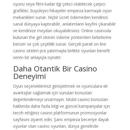
oyunu veya filmi kadar ilgi çekici olabilecek çarpıcı
grafikler, büyüleyici hikayeler empieza karmaşık oyun
mekanikleri sunar. Hiçbir ücret ödemeden kendinizi
sanal dünyaya kaptırabilir, anlatımların keyfini çıkarabilir
ve kendinize meydan okuyabilirsiniz. Online casinoda
bulunan the girl sitenin ödeme yöntemleri birbirlerine
benzer ve çok çeşitlilik sunar. Gerçek paralı on line
casino siteleri pra yatırmayla birlikte oyunları benefit
veren bir anlayışla oynatır.
Daha Otantik Bir Casino
Deneyimi
Oyun seçeneklerinizi genişletmek ve oyunculara ek
avantajlar sağlamak için sunulan bonusları
değerlendirmeyi unutmayın. Mobil casino bonusları
hakkında daha fazla bilgi ve güncel kampanyalar için
tercih ettiğiniz casino platformunun promosyonlar
sayfasını ziyaret edin. Şans empieza beceriye dayalı
oyunlar olan casino oyunları, dünya genelinde