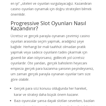
en iyi“ „siteleri ve oyunları vurgulayacağız. Kazandıran
casino oyunları oynamak için doğru stratejileri bilmek
önemlidir.
Progressive Slot Oyunları Nasıl
Kazandırır?
Ücretsiz ve gerçek parayla oynanan çevrimiçi casino
oyunları arasında seçim yapmak, aradığınız şeye
bağlıdır. Herhangi bir mali taahhüt olmadan pratik
yapmak veya sadece oyunların tadını çıkarmak için
güvenli bir alan istiyorsanız, gidilecek yol ücretsiz
oyunlardır. Öte yandan, gerçek bahislerin heyecanı
empieza gerçek para kazanma şansının peşindeyseniz,
um zaman gerçek parayla oynanan oyunlar tam size
göre olabilir.
Gerçek para söz konusu olduğunda her hareket,
karar ve strateji daha büyük önem kazanır.
Bazı oyuncular şansa dayalı slotları severken, bazıları