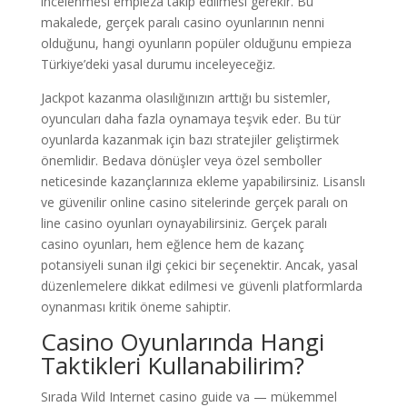
incelenmesi empieza takip edilmesi gerekir. Bu
makalede, gerçek paralı casino oyunlarının nenni
olduğunu, hangi oyunların popüler olduğunu empieza
Türkiye’deki yasal durumu inceleyeceğiz.
Jackpot kazanma olasılığınızın arttığı bu sistemler,
oyuncuları daha fazla oynamaya teşvik eder. Bu tür
oyunlarda kazanmak için bazı stratejiler geliştirmek
önemlidir. Bedava dönüşler veya özel semboller
neticesinde kazançlarınıza ekleme yapabilirsiniz. Lisanslı
ve güvenilir online casino sitelerinde gerçek paralı on
line casino oyunları oynayabilirsiniz. Gerçek paralı
casino oyunları, hem eğlence hem de kazanç
potansiyeli sunan ilgi çekici bir seçenektir. Ancak, yasal
düzenlemelere dikkat edilmesi ve güvenli platformlarda
oynanması kritik öneme sahiptir.
Casino Oyunlarında Hangi
Taktikleri Kullanabilirim?
Sırada Wild Internet casino guide va — mükemmel