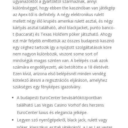
ugyanazoktól a gyártóktól származnak, annyi
különbséggel, hogy ebben the kaszinóban van játékgép
az Apex-től is definitely. A négy elektronikus rulett
mellett négy élő krupiés amerikai rulett asztal, és négy
kártyás asztal található, ahol blackjacket, punto banco-
t (baccarat) és Texas Hold’em póker játszható. Ahogy
ezt már feljebb említettük az összes budapesti kaszinó
egy céghez tartozik így a nyújtott szolgáltatások köre
nem nagyon különbözik, viszont some sort of
minőségük magas szinten van. A belépés csak azok
számára engedélyezett, aki betöltötte a 18 életévét.
Ezen kívül, arizona első belépésnél minden vendég
kötelező átesni a regisztrációs eljáráson, amelyhez
szükséges egy fényképes igazolvány.
A budapesti EuroCenter bevásárlóközpontban
található Las Vegas Casino Vorhof des herzens
EuroCenter luxus és elegancia jelképe.
Legyen szó nyerőgépekről, black jack, rulett vagy
póker, klasszikus asztali játékokról, a Las Las vegas