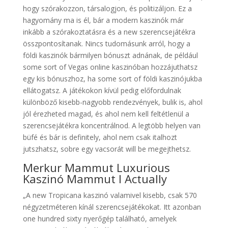
hogy szórakozzon, társalogjon, és politizáljon. Ez a
hagyomány ma is él, bár a modern kaszinók már
inkább a szórakoztatásra és a new szerencsejátékra
összpontosítanak. Nincs tudomásunk arról, hogy a
földi kaszinók bármilyen bónuszt adnának, de például
some sort of Vegas online kaszinóban hozzájuthatsz
egy kis bónuszhoz, ha some sort of földi kaszinójukba
ellátogatsz. A játékokon kívül pedig előfordulnak
különböző kisebb-nagyobb rendezvények, bulik is, ahol
jól érezheted magad, és ahol nem kell feltétlenül a
szerencsejátékra koncentrálnod. A legtöbb helyen van
büfé és bár is definitely, ahol nem csak italhozt
jutszhatsz, sobre egy vacsorát will be megejthetsz.
Merkur Mammut Luxurious
Kaszinó Mammut I Actually
„A new Tropicana kaszinó valamivel kisebb, csak 570
négyzetméteren kínál szerencsejátékokat. Itt azonban
one hundred sixty nyerőgép található, amelyek