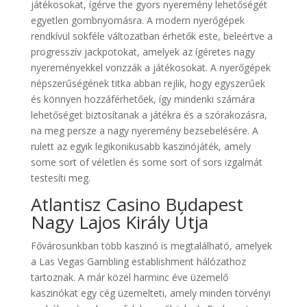
játékosokat, ígérve the gyors nyeremény lehetőségét
egyetlen gombnyomásra. A modern nyerőgépek
rendkívül sokféle változatban érhetők este, beleértve a
progresszív jackpotokat, amelyek az ígéretes nagy
nyereményekkel vonzzák a játékosokat. A nyerőgépek
népszerűségének titka abban rejlik, hogy egyszerűek
és könnyen hozzáférhetőek, így mindenki számára
lehetőséget biztosítanak a játékra és a szórakozásra,
na meg persze a nagy nyeremény bezsebelésére. A
rulett az egyik legikonikusabb kaszinójáték, amely
some sort of véletlen és some sort of sors izgalmát
testesíti meg.
Atlantisz Casino Budapest
Nagy Lajos Király Útja
Fővárosunkban több kaszinó is megtalálható, amelyek
a Las Vegas Gambling establishment hálózathoz
tartoznak. A már közel harminc éve üzemelő
kaszinókat egy cég üzemelteti, amely minden törvényi