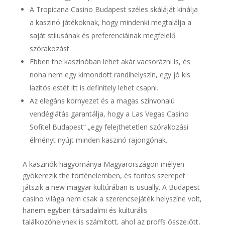
A Tropicana Casino Budapest széles skáláját kínálja
a kaszinó játékoknak, hogy mindenki megtalálja a
saját stílusának és preferenciáinak megfelelő
szórakozást.
Ebben the kaszinóban lehet akár vacsorázni is, és
noha nem egy kimondott randihelyszín, egy jó kis
lazítós estét itt is definitely lehet csapni.
Az elegáns környezet és a magas színvonalú
vendéglátás garantálja, hogy a Las Vegas Casino
Sofitel Budapest“ „egy felejthetetlen szórakozási
élményt nyújt minden kaszinó rajongónak.
A kaszinók hagyománya Magyarországon mélyen
gyökerezik the történelemben, és fontos szerepet
játszik a new magyar kultúrában is usually. A Budapest
casino világa nem csak a szerencsejáték helyszíne volt,
hanem egyben társadalmi és kulturális
találkozóhelynek is számított, ahol az proffs összejött,