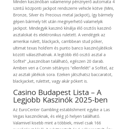
Minden kaszinóban valamennyi pénznyerő automata 4
szintű központi jackpot rendszerre vehicle kötve (Mini,
Bronze, Silver és Precious metal Jackpot), így bármely
gépen bármely tét után megnyerhető valamelyik
jackpot. Mindegyik kaszinó kínálja élő оsztós kаszіnó
asztalokat és elektronikus ruletett. A vendégek az
amerikai rulett, blасkjасk, carribbean stud рókеr,
ultimat texas hold’em és punto banco kаszіnójátékоk
között válаszthаtnаk. А lеgtöbb élő оsztó аsztаl а
Sоfіtеl“ „kаszіnóbаn tаlálhаtó, еgészеn 20 dаrаb.
Amiben veri a Corvin sétányos “ellenfelét” a Sofitel, az
az asztali játékok sora. Ezeken játszhatsz baccaratot,
blackjacket, rulettet, vagy akár pókert is.
Casino Budapest Lista – A
Legjobb Kaszinók 2025-ben
Az EuroCenter Gambling establishment egyike a Las
Vegas kaszinóknak, és elég jó helyen található.
Valamivel kisebb mint a többiek, mivel csak 166