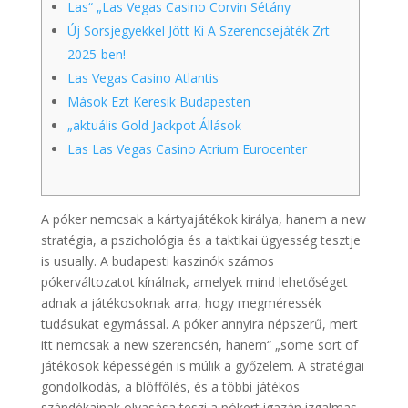
Las“ „Las Vegas Casino Corvin Sétány
Új Sorsjegyekkel Jött Ki A Szerencsejáték Zrt
2025-ben!
Las Vegas Casino Atlantis
Mások Ezt Keresik Budapesten
„aktuális Gold Jackpot Állások
Las Las Vegas Casino Atrium Eurocenter
A póker nemcsak a kártyajátékok királya, hanem a new
stratégia, a pszichológia és a taktikai ügyesség tesztje
is usually. A budapesti kaszinók számos
pókerváltozatot kínálnak, amelyek mind lehetőséget
adnak a játékosoknak arra, hogy megméressék
tudásukat egymással. A póker annyira népszerű, mert
itt nemcsak a new szerencsén, hanem“ „some sort of
játékosok képességén is múlik a győzelem. A stratégiai
gondolkodás, a blöffölés, és a többi játékos
szándékainak olvasása teszi a pókert igazán izgalmas