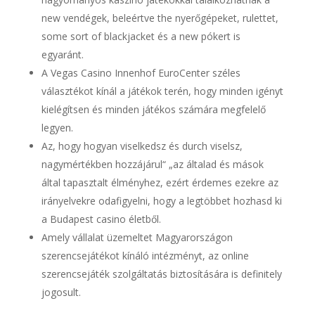
new vendégek, beleértve the nyerőgépeket, rulettet,
some sort of blackjacket és a new pókert is
egyaránt.
A Vegas Casino Innenhof EuroCenter széles
választékot kínál a játékok terén, hogy minden igényt
kielégítsen és minden játékos számára megfelelő
legyen.
Az, hogy hogyan viselkedsz és durch viselsz,
nagymértékben hozzájárul“ „az általad és mások
által tapasztalt élményhez, ezért érdemes ezekre az
irányelvekre odafigyelni, hogy a legtöbbet hozhasd ki
a Budapest casino életből.
Amely vállalat üzemeltet Magyarországon
szerencsejátékot kínáló intézményt, az online
szerencsejáték szolgáltatás biztosítására is definitely
jogosult.