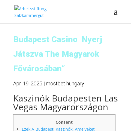
Budapest Casino ️ Nyerj
Játszva The Magyarok
Fővárosában“
Apr. 19, 2025
|
mostbet hungary
Kaszinók Budapesten Las
Vegas Magyarországon
Content
Ezek A Budapesti Kaszinók, Amelyeket