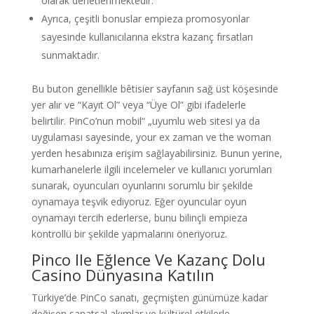
olarak denetlenmektedir.
Ayrıca, çeşitli bonuslar empieza promosyonlar
sayesinde kullanıcılarına ekstra kazanç fırsatları
sunmaktadır.
Bu buton genellikle bêtisier sayfanın sağ üst köşesinde
yer alır ve “Kayıt Ol” veya “Üye Ol” gibi ifadelerle
belirtilir. PinCo’nun mobil“ „uyumlu web sitesi ya da
uygulaması sayesinde, your ex zaman ve the woman
yerden hesabınıza erişim sağlayabilirsiniz. Bunun yerine,
kumarhanelerle ilgili incelemeler ve kullanıcı yorumları
sunarak, oyuncuları oyunlarını sorumlu bir şekilde
oynamaya teşvik ediyoruz. Eğer oyuncular oyun
oynamayı tercih ederlerse, bunu bilinçli empieza
kontrollü bir şekilde yapmalarını öneriyoruz.
Pinco Ile Eğlence Ve Kazanç Dolu
Casino Dünyasına Katılın
Türkiye’de PinCo sanatı, geçmişten günümüze kadar
değişen sanatsal akımlar ve kültürel etkilerle