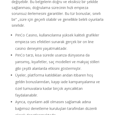
değişebilir. Bu belgelerin doğru ve eksiksiz bir şekilde
sağlanması, doğrulama sürecinin hızlı empieza
sorunsuz ilerlemesini garantiler. Bu tür bonuslar, sınırlı
bir“ „süre için geçerli olabilir ve genellikle belirli oyunlarla
sınırlıdır.
PinCo Casino, kullanıcılarına yüksek kaliteli grafikler
empieza ses efektleri sunarak gerçek bir on line
casino deneyimi yaşatmaktadır.
PinCo tarzı, kısa sürede usanza dünyasına da
yansımış, kıyafetler, saç modelleri ve makyaj stilleri
gibi çeşitli alanlarda etkisini göstermiştir.
Üyeler, platforma katıldıkları andan itibaren hoş
geldin bonuslarından, kayıp iade kampanyalarına ve
özel turnuvalara kadar birçok ayrıcalıktan
faydalanabilir.
Ayrıca, oyunların adil olmasını sağlamak adına
bağımsız denetleme kuruluşları tarafından düzenli