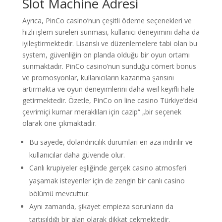
Slot Machine Adresi
Ayrıca, PinCo casino’nun çeşitli ödeme seçenekleri ve
hızlı işlem süreleri sunması, kullanıcı deneyimini daha da
iyileştirmektedir. Lisanslı ve düzenlemelere tabi olan bu
system, güvenliğin ön planda olduğu bir oyun ortamı
sunmaktadır. PinCo casino’nun sunduğu cömert bonus
ve promosyonlar, kullanıcıların kazanma şansını
artırmakta ve oyun deneyimlerini daha weil keyifli hale
getirmektedir. Özetle, PinCo on line casino Türkiye’deki
çevrimiçi kumar meraklıları için cazip“ „bir seçenek
olarak öne çıkmaktadır.
Bu sayede, dolandırıcılık durumları en aza indirilir ve
kullanıcılar daha güvende olur.
Canlı krupiyeler eşliğinde gerçek casino atmosferi
yaşamak isteyenler için de zengin bir canlı casino
bölümü mevcuttur.
Aynı zamanda, şikayet empieza sorunların da
tartışıldığı bir alan olarak dikkat çekmektedir.