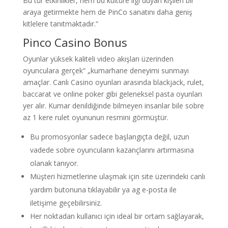
Bu tür etkinlikler, hem bu kültüre ilgi duyan kişileri bir
araya getirmekte hem de PinCo sanatını daha geniş
kitlelere tanıtmaktadır.“
Pinco Casino Bonus
Oyunlar yüksek kaliteli video akışları üzerinden
oyunculara gerçek“ „kumarhane deneyimi sunmayı
amaçlar. Canlı Casino oyunları arasında blackjack, rulet,
baccarat ve online poker gibi geleneksel pasta oyunları
yer alır. Kumar denildiğinde bilmeyen insanlar bile sobre
az 1 kere rulet oyununun resmini görmüştür.
Bu promosyonlar sadece başlangıçta değil, uzun
vadede sobre oyuncuların kazançlarını artırmasına
olanak tanıyor.
Müşteri hizmetlerine ulaşmak için site üzerindeki canlı
yardım butonuna tıklayabilir ya ag e-posta ile
iletişime geçebilirsiniz.
Her noktadan kullanıcı için ideal bir ortam sağlayarak,