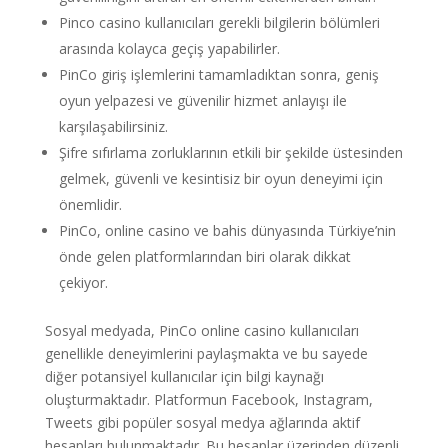
Pinco casino kullanıcıları gerekli bilgilerin bölümleri
arasında kolayca geçiş yapabilirler.
PinCo giriş işlemlerini tamamladıktan sonra, geniş
oyun yelpazesi ve güvenilir hizmet anlayışı ile
karşılaşabilirsiniz.
Şifre sıfırlama zorluklarının etkili bir şekilde üstesinden
gelmek, güvenli ve kesintisiz bir oyun deneyimi için
önemlidir.
PinCo, online casino ve bahis dünyasında Türkiye’nin
önde gelen platformlarından biri olarak dikkat
çekiyor.
Sosyal medyada, PinCo online casino kullanıcıları
genellikle deneyimlerini paylaşmakta ve bu sayede
diğer potansiyel kullanıcılar için bilgi kaynağı
oluşturmaktadır. Platformun Facebook, Instagram,
Tweets gibi popüler sosyal medya ağlarında aktif
hesapları bulunmaktadır. Bu hesaplar üzerinden düzenli