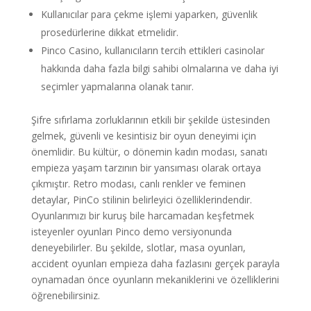
Kullanıcılar para çekme işlemi yaparken, güvenlik
prosedürlerine dikkat etmelidir.
Pinco Casino, kullanıcıların tercih ettikleri casinolar
hakkında daha fazla bilgi sahibi olmalarına ve daha iyi
seçimler yapmalarına olanak tanır.
Şifre sıfırlama zorluklarının etkili bir şekilde üstesinden
gelmek, güvenli ve kesintisiz bir oyun deneyimi için
önemlidir. Bu kültür, o dönemin kadın modası, sanatı
empieza yaşam tarzının bir yansıması olarak ortaya
çıkmıştır. Retro modası, canlı renkler ve feminen
detaylar, PinCo stilinin belirleyici özelliklerindendir.
Oyunlarımızı bir kuruş bile harcamadan keşfetmek
isteyenler oyunları Pinco demo versiyonunda
deneyebilirler. Bu şekilde, slotlar, masa oyunları,
accident oyunları empieza daha fazlasını gerçek parayla
oynamadan önce oyunların mekaniklerini ve özelliklerini
öğrenebilirsiniz.