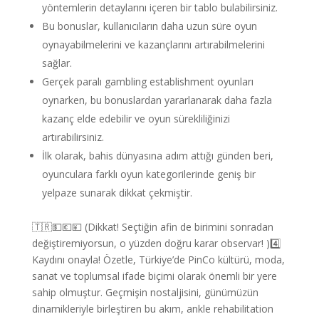
yöntemlerin detaylarını içeren bir tablo bulabilirsiniz.
Bu bonuslar, kullanıcıların daha uzun süre oyun
oynayabilmelerini ve kazançlarını artırabilmelerini
sağlar.
Gerçek paralı gambling establishment oyunları
oynarken, bu bonuslardan yararlanarak daha fazla
kazanç elde edebilir ve oyun sürekliliğinizi
artırabilirsiniz.
İlk olarak, bahis dünyasına adım attığı günden beri,
oyunculara farklı oyun kategorilerinde geniş bir
yelpaze sunarak dikkat çekmiştir.
🇹🇷💵💶💴 (Dikkat! Seçtiğin afin de birimini sonradan
değiştiremiyorsun, o yüzden doğru karar observar! )4️⃣
Kaydını onayla! Özetle, Türkiye’de PinCo kültürü, moda,
sanat ve toplumsal ifade biçimi olarak önemli bir yere
sahip olmuştur. Geçmişin nostaljisini, günümüzün
dinamikleriyle birleştiren bu akım, ankle rehabilitation