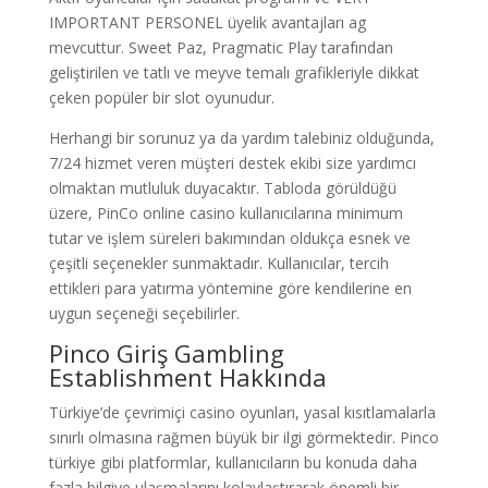
IMPORTANT PERSONEL üyelik avantajları ag
mevcuttur. Sweet Paz, Pragmatic Play tarafından
geliştirilen ve tatlı ve meyve temalı grafikleriyle dikkat
çeken popüler bir slot oyunudur.
Herhangi bir sorunuz ya da yardım talebiniz olduğunda,
7/24 hizmet veren müşteri destek ekibi size yardımcı
olmaktan mutluluk duyacaktır. Tabloda görüldüğü
üzere, PinCo online casino kullanıcılarına minimum
tutar ve işlem süreleri bakımından oldukça esnek ve
çeşitli seçenekler sunmaktadır. Kullanıcılar, tercih
ettikleri para yatırma yöntemine göre kendilerine en
uygun seçeneği seçebilirler.
Pinco Giriş Gambling
Establishment Hakkında
Türkiye’de çevrimiçi casino oyunları, yasal kısıtlamalarla
sınırlı olmasına rağmen büyük bir ilgi görmektedir. Pinco
türkiye gibi platformlar, kullanıcıların bu konuda daha
fazla bilgiye ulaşmalarını kolaylaştırarak önemli bir