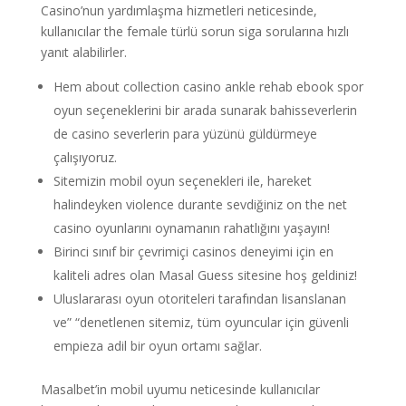
Casino’nun yardımlaşma hizmetleri neticesinde,
kullanıcılar the female türlü sorun siga sorularına hızlı
yanıt alabilirler.
Hem about collection casino ankle rehab ebook spor
oyun seçeneklerini bir arada sunarak bahisseverlerin
de casino severlerin para yüzünü güldürmeye
çalışıyoruz.
Sitemizin mobil oyun seçenekleri ile, hareket
halindeyken violence durante sevdiğiniz on the net
casino oyunlarını oynamanın rahatlığını yaşayın!
Birinci sınıf bir çevrimiçi casinos deneyimi için en
kaliteli adres olan Masal Guess sitesine hoş geldiniz!
Uluslararası oyun otoriteleri tarafından lisanslanan
ve” “denetlenen sitemiz, tüm oyuncular için güvenli
empieza adil bir oyun ortamı sağlar.
Masalbet’in mobil uyumu neticesinde kullanıcılar