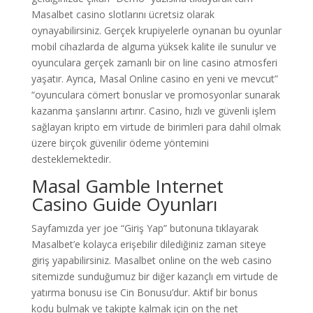
Masalbet casino slotlarını ücretsiz olarak
oynayabilirsiniz. Gerçek krupiyelerle oynanan bu oyunlar
mobil cihazlarda de alguma yüksek kalite ile sunulur ve
oyunculara gerçek zamanlı bir on line casino atmosferi
yaşatır. Ayrıca, Masal Online casino en yeni ve mevcut”
“oyunculara cömert bonuslar ve promosyonlar sunarak
kazanma şanslarını artırır. Casino, hızlı ve güvenli işlem
sağlayan kripto em virtude de birimleri para dahil olmak
üzere birçok güvenilir ödeme yöntemini
desteklemektedir.
Masal Gamble Internet
Casino Guide Oyunları
Sayfamızda yer joe “Giriş Yap” butonuna tıklayarak
Masalbet’e kolayca erişebilir dilediğiniz zaman siteye
giriş yapabilirsiniz. Masalbet online on the web casino
sitemizde sunduğumuz bir diğer kazançlı em virtude de
yatırma bonusu ise Cin Bonusu’dur. Aktif bir bonus
kodu bulmak ve takipte kalmak için on the net