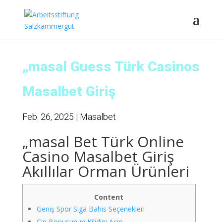
„masal Guess Türk Casinos
Masalbet Giriş
Feb. 26, 2025
|
Masalbet
„masal Bet Türk Online
Casino Masalbet Giriş
Akıllılar Orman Ürünleri
Content
Geniş Spor Siga Bahis Seçenekleri
Cin Bonusunun Kilidini Açın