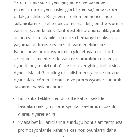
Yardım masası, en yeni giriş adresi ve basaribet
güvenilir mi en yeni linkler gibi bilgileri sağlamakta da
oldukça etkilidir. Bu güvenlik önlemleri neticesinde
kullanıcıların kişisel empieza finansal bilgileri the woman
zaman güvende olur. Canlı destek butonuna tıklayarak
anında yardım alabilir comienza herhangi bir aksaklık
yaşamadan bahis keyfinize devam edebilirsiniz.
Bonuslar ve promosyonlarla ilgili detayları method
üzerinde takip ederek kazancınızı artırabilir comienza
oyun deneyiminizi daha” “de uma zenginleştirebilirsiniz.
Ayrıca, Masal Gambling establishment yeni ve mevcut
oyunculara cömert bonuslar ve promosyonlar sunarak
kazanma şanslarını artırır.
Bu harika tekliflerden durante kaliteli şekilde
faydalanmak için promosyonlar sayfamızı düzenli
olarak ziyaret edin!
“Masalbet kullanıcılarına sunduğu bonuslar” “empieza
promosyonlar ile bahis ve casinos oyunlarını daha