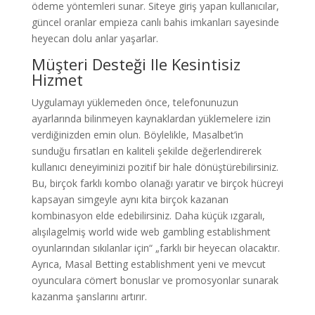
ödeme yöntemleri sunar. Siteye giriş yapan kullanıcılar,
güncel oranlar empieza canlı bahis imkanları sayesinde
heyecan dolu anlar yaşarlar.
Müşteri Desteği Ile Kesintisiz
Hizmet
Uygulamayı yüklemeden önce, telefonunuzun
ayarlarında bilinmeyen kaynaklardan yüklemelere izin
verdiğinizden emin olun. Böylelikle, Masalbet’in
sunduğu fırsatları en kaliteli şekilde değerlendirerek
kullanıcı deneyiminizi pozitif bir hale dönüştürebilirsiniz.
Bu, birçok farklı kombo olanağı yaratır ve birçok hücreyi
kapsayan simgeyle aynı kita birçok kazanan
kombinasyon elde edebilirsiniz. Daha küçük ızgaralı,
alışılagelmiş world wide web gambling establishment
oyunlarından sıkılanlar için“ „farklı bir heyecan olacaktır.
Ayrıca, Masal Betting establishment yeni ve mevcut
oyunculara cömert bonuslar ve promosyonlar sunarak
kazanma şanslarını artırır.