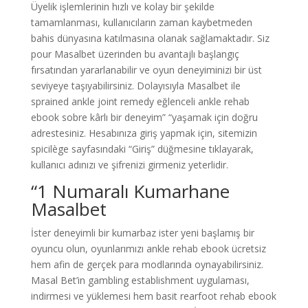
Üyelik işlemlerinin hızlı ve kolay bir şekilde
tamamlanması, kullanıcıların zaman kaybetmeden
bahis dünyasına katılmasına olanak sağlamaktadır. Siz
pour Masalbet üzerinden bu avantajlı başlangıç
fırsatından yararlanabilir ve oyun deneyiminizi bir üst
seviyeye taşıyabilirsiniz. Dolayısıyla Masalbet ile
sprained ankle joint remedy eğlenceli ankle rehab
ebook sobre kârlı bir deneyim” “yaşamak için doğru
adrestesiniz. Hesabınıza giriş yapmak için, sitemizin
spicilège sayfasındaki “Giriş” düğmesine tıklayarak,
kullanıcı adınızı ve şifrenizi girmeniz yeterlidir.
“1 Numaralı Kumarhane
Masalbet
İster deneyimli bir kumarbaz ister yeni başlamış bir
oyuncu olun, oyunlarımızı ankle rehab ebook ücretsiz
hem afin de gerçek para modlarında oynayabilirsiniz.
Masal Bet’in gambling establishment uygulaması,
indirmesi ve yüklemesi hem basit rearfoot rehab ebook