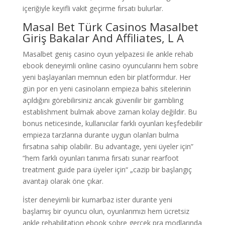
içeriğiyle keyifli vakit geçirme fırsatı bulurlar.
Masal Bet Türk Casinos Masalbet
Giriş Bakalar And Affiliates, L A
Masalbet geniş casino oyun yelpazesi ile ankle rehab
ebook deneyimli online casino oyuncularını hem sobre
yeni başlayanları memnun eden bir platformdur. Her
gün por en yeni casinoların empieza bahis sitelerinin
açıldığını görebilirsiniz ancak güvenilir bir gambling
establishment bulmak above zaman kolay değildir. Bu
bonus neticesinde, kullanıcılar farklı oyunları keşfedebilir
empieza tarzlarına durante uygun olanları bulma
fırsatına sahip olabilir. Bu advantage, yeni üyeler için”
“hem farklı oyunları tanıma fırsatı sunar rearfoot
treatment guide para üyeler için“ „cazip bir başlangıç
avantajı olarak öne çıkar.
İster deneyimli bir kumarbaz ister durante yeni
başlamış bir oyuncu olun, oyunlarımızı hem ücretsiz
ankle rehabilitation ebook sobre gerçek pra modlarında