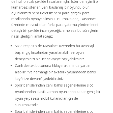
de hızlı olacak şekilde tasarlanmıştır. İster deneyimli bir
kumarbaz ister en yeni başlamış bir oyuncu olun,
oyunlarımızı hem ücretsiz hem para gerçek para
modlarında oynayabilirsiniz. Bu makalede, Basaribet
üzerinde mevcut olan farklı para yatırma yöntemlerini
detaylı bir şekilde inceleyeceğiz empieza bu süreçlerin
nasıl işlediğini anlatacağız.
Siz a respeito de Masalbet üzerinden bu avantajlı
başlangıç fırsatından yararlanabilir ve oyun
deneyiminizi bir üst seviyeye taşıyabilirsiniz.
Canlı destek butonuna tıklayarak anında yardım
alabilir” “ve herhangi bir aksaklık yaşamadan bahis
keyfinize devam“ „edebilirsiniz.
Spor bahislerinden canlı bahis seçeneklerine slot
oyunlarından klasik zaman oyunlarına kadar geniş bir
oyun yelpazesi mobil kullanıcılar için de
sunulmaktadır.
Spor bahislerinden canlı bahis seçeneklerine slot