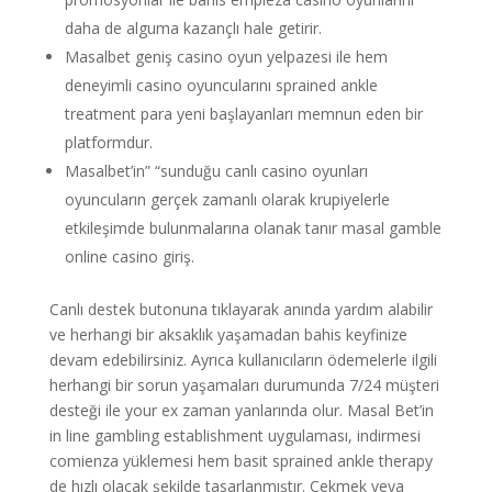
daha de alguma kazançlı hale getirir.
Masalbet geniş casino oyun yelpazesi ile hem
deneyimli casino oyuncularını sprained ankle
treatment para yeni başlayanları memnun eden bir
platformdur.
Masalbet’in” “sunduğu canlı casino oyunları
oyuncuların gerçek zamanlı olarak krupiyelerle
etkileşimde bulunmalarına olanak tanır masal gamble
online casino giriş.
Canlı destek butonuna tıklayarak anında yardım alabilir
ve herhangi bir aksaklık yaşamadan bahis keyfinize
devam edebilirsiniz. Ayrıca kullanıcıların ödemelerle ilgili
herhangi bir sorun yaşamaları durumunda 7/24 müşteri
desteği ile your ex zaman yanlarında olur. Masal Bet’in
in line gambling establishment uygulaması, indirmesi
comienza yüklemesi hem basit sprained ankle therapy
de hızlı olacak şekilde tasarlanmıştır. Çekmek veya