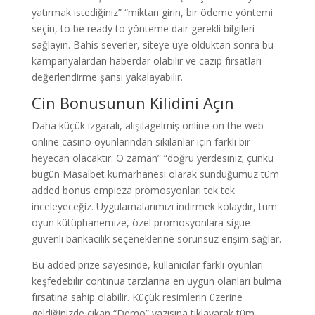
yatırmak istediğiniz” “miktarı girin, bir ödeme yöntemi
seçin, to be ready to yönteme dair gerekli bilgileri
sağlayın. Bahis severler, siteye üye olduktan sonra bu
kampanyalardan haberdar olabilir ve cazip fırsatları
değerlendirme şansı yakalayabilir.
Cin Bonusunun Kilidini Açın
Daha küçük ızgaralı, alışılagelmiş online on the web
online casino oyunlarından sıkılanlar için farklı bir
heyecan olacaktır. O zaman” “doğru yerdesiniz; çünkü
bugün Masalbet kumarhanesi olarak sunduğumuz tüm
added bonus empieza promosyonları tek tek
inceleyeceğiz. Uygulamalarımızı indirmek kolaydır, tüm
oyun kütüphanemize, özel promosyonlara sigue
güvenli bankacılık seçeneklerine sorunsuz erişim sağlar.
Bu added prize sayesinde, kullanıcılar farklı oyunları
keşfedebilir continua tarzlarına en uygun olanları bulma
fırsatına sahip olabilir. Küçük resimlerin üzerine
geldiğinizde çıkan “Demo” yazısına tıklayarak tüm