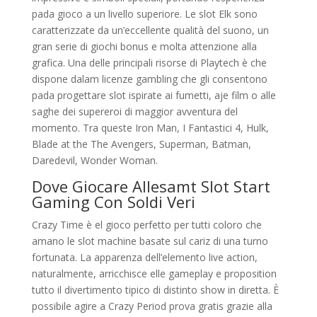
pada gioco a un livello superiore. Le slot Elk sono
caratterizzate da un’eccellente qualità del suono, un
gran serie di giochi bonus e molta attenzione alla
grafica. Una delle principali risorse di Playtech è che
dispone dalam licenze gambling che gli consentono
pada progettare slot ispirate ai fumetti, aje film o alle
saghe dei supereroi di maggior avventura del
momento. Tra queste Iron Man, I Fantastici 4, Hulk,
Blade at the The Avengers, Superman, Batman,
Daredevil, Wonder Woman.
Dove Giocare Allesamt Slot Start
Gaming Con Soldi Veri
Crazy Time è el gioco perfetto per tutti coloro che
amano le slot machine basate sul cariz di una turno
fortunata. La apparenza dell’elemento live action,
naturalmente, arricchisce elle gameplay e proposition
tutto il divertimento tipico di distinto show in diretta. È
possibile agire a Crazy Period prova gratis grazie alla