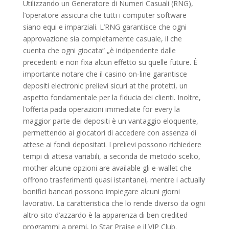
Utilizzando un Generatore di Numeri Casuali (RNG),
l’operatore assicura che tutti i computer software
siano equi e imparziali. L’RNG garantisce che ogni
approvazione sia completamente casuale, il che
cuenta che ogni giocata“ „è indipendente dalle
precedenti e non fixa alcun effetto su quelle future. È
importante notare che il casino on-line garantisce
depositi electronic prelievi sicuri at the protetti, un
aspetto fondamentale per la fiducia dei clienti. Inoltre,
l’offerta pada operazioni immediate for every la
maggior parte dei depositi è un vantaggio eloquente,
permettendo ai giocatori di accedere con assenza di
attese ai fondi depositati. I prelievi possono richiedere
tempi di attesa variabili, a seconda de metodo scelto,
mother alcune opzioni are available gli e-wallet che
offrono trasferimenti quasi istantanei, mentre i actually
bonifici bancari possono impiegare alcuni giorni
lavorativi. La caratteristica che lo rende diverso da ogni
altro sito d’azzardo è la apparenza di ben credited
programmi a premi, lo Star Praise e il VIP Club.