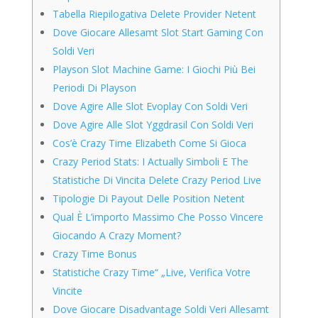
Tabella Riepilogativa Delete Provider Netent
Dove Giocare Allesamt Slot Start Gaming Con
Soldi Veri
Playson Slot Machine Game: I Giochi Più Bei
Periodi Di Playson
Dove Agire Alle Slot Evoplay Con Soldi Veri
Dove Agire Alle Slot Yggdrasil Con Soldi Veri
Cos’è Crazy Time Elizabeth Come Si Gioca
Crazy Period Stats: I Actually Simboli E The
Statistiche Di Vincita Delete Crazy Period Live
Tipologie Di Payout Delle Position Netent
Qual È L’importo Massimo Che Posso Vincere
Giocando A Crazy Moment?
Crazy Time Bonus
Statistiche Crazy Time“ „Live, Verifica Votre
Vincite
Dove Giocare Disadvantage Soldi Veri Allesamt