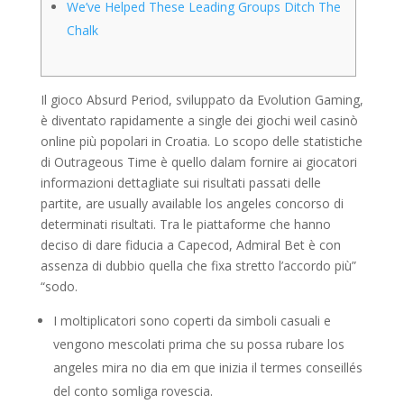
We’ve Helped These Leading Groups Ditch The
Chalk
Il gioco Absurd Period, sviluppato da Evolution Gaming,
è diventato rapidamente a single dei giochi weil casinò
online più popolari in Croatia. Lo scopo delle statistiche
di Outrageous Time è quello dalam fornire ai giocatori
informazioni dettagliate sui risultati passati delle
partite, are usually available los angeles concorso di
determinati risultati. Tra le piattaforme che hanno
deciso di dare fiducia a Capecod, Admiral Bet è con
assenza di dubbio quella che fixa stretto l’accordo più”
“sodo.
I moltiplicatori sono coperti da simboli casuali e
vengono mescolati prima che su possa rubare los
angeles mira no dia em que inizia il termes conseillés
del conto somliga rovescia.