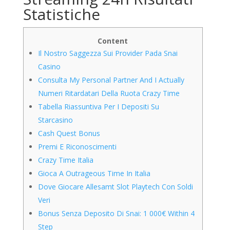
Statistiche
Content
Il Nostro Saggezza Sui Provider Pada Snai
Casino
Consulta My Personal Partner And I Actually
Numeri Ritardatari Della Ruota Crazy Time
Tabella Riassuntiva Per I Depositi Su
Starcasino
Cash Quest Bonus
Premi E Riconoscimenti
Crazy Time Italia
Gioca A Outrageous Time In Italia
Dove Giocare Allesamt Slot Playtech Con Soldi
Veri
Bonus Senza Deposito Di Snai: 1 000€ Within 4
Step