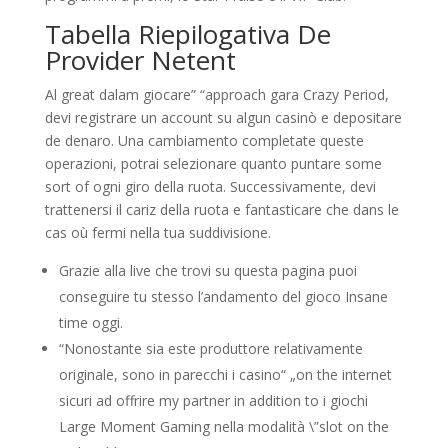
Tabella Riepilogativa De
Provider Netent
Al great dalam giocare” “approach gara Crazy Period,
devi registrare un account su algun casinò e depositare
de denaro. Una cambiamento completate queste
operazioni, potrai selezionare quanto puntare some
sort of ogni giro della ruota. Successivamente, devi
trattenersi il cariz della ruota e fantasticare che dans le
cas où fermi nella tua suddivisione.
Grazie alla live che trovi su questa pagina puoi
conseguire tu stesso l’andamento del gioco Insane
time oggi.
“Nonostante sia este produttore relativamente
originale, sono in parecchi i casino“ „on the internet
sicuri ad offrire my partner in addition to i giochi
Large Moment Gaming nella modalità \”slot on the