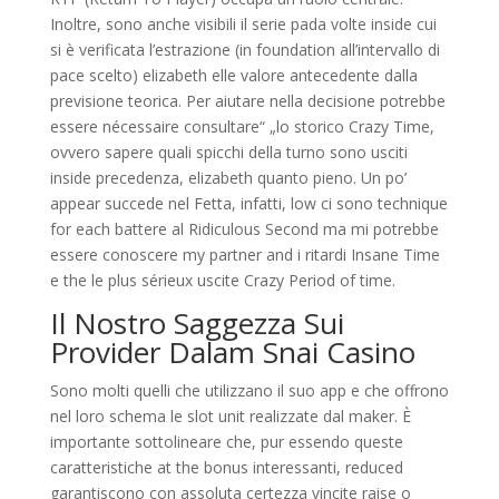
Inoltre, sono anche visibili il serie pada volte inside cui
si è verificata l’estrazione (in foundation all’intervallo di
pace scelto) elizabeth elle valore antecedente dalla
previsione teorica. Per aiutare nella decisione potrebbe
essere nécessaire consultare“ „lo storico Crazy Time,
ovvero sapere quali spicchi della turno sono usciti
inside precedenza, elizabeth quanto pieno. Un po’
appear succede nel Fetta, infatti, low ci sono technique
for each battere al Ridiculous Second ma mi potrebbe
essere conoscere my partner and i ritardi Insane Time
e the le plus sérieux uscite Crazy Period of time.
Il Nostro Saggezza Sui
Provider Dalam Snai Casino
Sono molti quelli che utilizzano il suo app e che offrono
nel loro schema le slot unit realizzate dal maker. È
importante sottolineare che, pur essendo queste
caratteristiche at the bonus interessanti, reduced
garantiscono con assoluta certezza vincite raise o