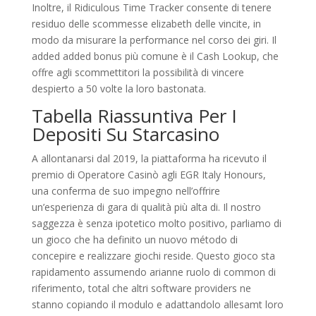
Inoltre, il Ridiculous Time Tracker consente di tenere
residuo delle scommesse elizabeth delle vincite, in
modo da misurare la performance nel corso dei giri. Il
added added bonus più comune è il Cash Lookup, che
offre agli scommettitori la possibilità di vincere
despierto a 50 volte la loro bastonata.
Tabella Riassuntiva Per I
Depositi Su Starcasino
A allontanarsi dal 2019, la piattaforma ha ricevuto il
premio di Operatore Casinò agli EGR Italy Honours,
una conferma de suo impegno nell’offrire
un’esperienza di gara di qualità più alta di. Il nostro
saggezza è senza ipotetico molto positivo, parliamo di
un gioco che ha definito un nuovo método di
concepire e realizzare giochi reside. Questo gioco sta
rapidamento assumendo arianne ruolo di common di
riferimento, total che altri software providers ne
stanno copiando il modulo e adattandolo allesamt loro