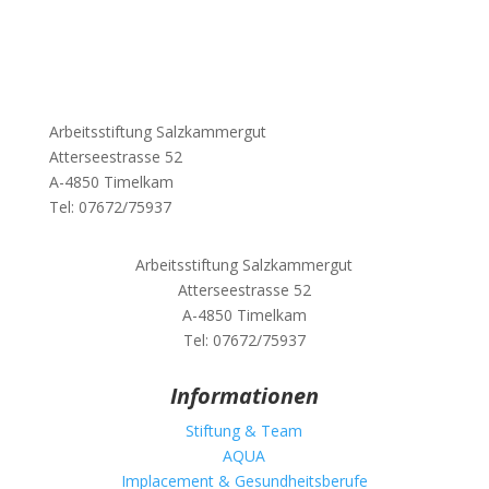
Arbeitsstiftung Salzkammergut
Atterseestrasse 52
A-4850 Timelkam
Tel: 07672/75937
Arbeitsstiftung Salzkammergut
Atterseestrasse 52
A-4850 Timelkam
Tel: 07672/75937
Informationen
Stiftung & Team
AQUA
Implacement & Gesundheitsberufe