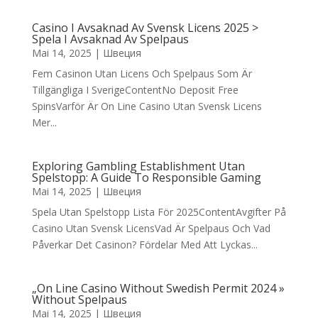
Casino I Avsaknad Av Svensk Licens 2025 >
Spela I Avsaknad Av Spelpaus
Mai 14, 2025
|
Швеция
Fem Casinon Utan Licens Och Spelpaus Som Är
Tillgängliga I SverigeContentNo Deposit Free
SpinsVarför Är On Line Casino Utan Svensk Licens
Mer...
Exploring Gambling Establishment Utan
Spelstopp: A Guide To Responsible Gaming
Mai 14, 2025
|
Швеция
Spela Utan Spelstopp Lista För 2025ContentAvgifter På
Casino Utan Svensk LicensVad Är Spelpaus Och Vad
Påverkar Det Casinon? Fördelar Med Att Lyckas...
„On Line Casino Without Swedish Permit 2024 »
Without Spelpaus
Mai 14, 2025
|
Швеция