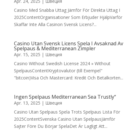
Apr. 24, 2025
|
Швеция
Casino Med Snabba Uttag Jämför För Direkta Uttag I
2025ContentOrganisationer Som Erbjuder HjälpVarför
Skaffar Inte Alla Casinon Svensk Licens?...
Casino Utan Svensk Licens Spela I Avsaknad Av
Spelpaus & Mediterranean Zimpler
Apr. 15, 2025
|
Швеция
Casino Without Swedish License 2024 » Without
SpelpausContentKryptovalutor (till Exempel"
"bitcoin)Visa Och Mastercard: Kredit Och Betalkorten...
Ingen Spelpaus Mediterranean Sea Trustly“
Apr. 13, 2025
|
Швеция
Casino Utan Spelpaus Spela Trots Spelpaus Lista För
2025ContentSvenska Casino Utan SpelpausJämför
Sajter Före Du Börjar SpelaDet Är Lagligt Att...