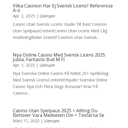
Vilka Casinon Har Ej Svensk Licens? Referencia
A-ö
Apr. 2, 2025
|
Швеция
Casino Utan Svensk Licens: Guide Till Bäst Casinon
Utan SpelpausContentCasino Utan Licens Med Låg
InsättningRisker Scientif Casinon Utan Svensk...
Nya Online Casino Med Svensk Licens 2025
Jubla, Fantastic Bull M Fl
Apr. 1, 2025
|
Швеция
Nya Svenska Online Casino På Nätet 25+ Spelbolag
Med Svensk LicensContentErbjuder Svenska Online
Casino Nya Och Flera Slags Bonusar? Krav På
Casinos...
Casino Utan Spelpaus 2025 > Allting Du
Behöver Vara Medveten Om > Testarna Se
März 11, 2025
|
Швеция