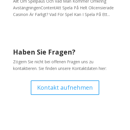
Allt Om Spelpaus Och Vad Man Kommer Omkring
AvstängningenContentAtt Spela På Helt Olicensierade
Casinon Är Farligt? Vad För Spel Kan I Spela På Ett...
Haben Sie Fragen?
Zögern Sie nicht bei offenen Fragen uns zu
kontaktieren. Sie finden unsere Kontaktdaten hier:
Kontakt aufnehmen