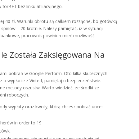
 forBET bez linku afiliacyjnego.
ej 40 zł. Warunki obrotu są całkiem rozsądne, bo gotówką
 spinów – 20-krotnie. Należy pamiętać, iż w sytuacji
 bankowe, pracownik powinien mieć możliwość
Nie Została Zaksięgowana Na
nami pobrań w Google Perform. Oto kilka skutecznych
 o wypłacie z Vinted, pamiętaj u bezpieczeństwie.
arne metody oszustw. Warto wiedzieć, że środki ze
 dni roboczych.
tody wypłaty oraz kwoty, którą chcesz pobrać unces
herów in order to 19.
cówki.
“ „podwładnego, nie musi się on nawet posługiwać