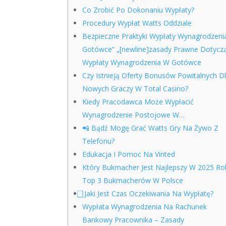
Co Zrobić Po Dokonaniu Wypłaty?
Procedury Wypłat Watts Oddziale
Bezpieczne Praktyki Wypłaty Wynagrodzen
Gotówce“ „[newline]zasady Prawne Dotycz
Wypłaty Wynagrodzenia W Gotówce
Czy Istnieją Oferty Bonusów Powitalnych D
Nowych Graczy W Total Casino?
Kiedy Pracodawca Może Wypłacić
Wynagrodzenie Postojowe W…
📲 Bądź Mogę Grać Watts Gry Na Żywo Z
Telefonu?
Edukacja I Pomoc Na Vinted
Który Bukmacher Jest Najlepszy W 2025 Ro
Top 3 Bukmacherów W Polsce
⃣ Jaki Jest Czas Oczekiwania Na Wypłatę?
Wypłata Wynagrodzenia Na Rachunek
Bankowy Pracownika – Zasady