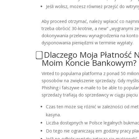
Jeśli wolisz, możesz również przejść do witryny
Aby proceed otrzymać, należy wpłacić co najmni
trzeba obrócić 30-krotnie, a new“ „wygranymi ze
dokonywania przelewu wynagrodzenia na konto
dysponowania pieniędzmi w terminie wypłaty.
⃣ Dlaczego Moja Płatność 
Moim Koncie Bankowym?
Vinted to popularna platforma z ponad 50 milio
sposobów na zwiększenie sprzedaży. Gdy myślisz
Phishing i fałszywe e-maile to be able to popul
sprzedaży trafiają do sprzedawcy w ciągu pięciu
Czas ten może się różnić w zależności od me
kasyna.
Liczba dostępnych w Polsce legalnych bukmac
Do tego nie ograniczają em godziny pracy pla
Jeśli po odbiór wypłaty zgłasza się małżonek