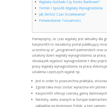
Wypłata Gotówki Czy Konto Bankowe?
Termin I Sposób Wypłaty Wynagrodzenia
Jak Skrócić Czas Oczekiwania?
Potwierdzenie Tożsamości
Pamiętajmy, że czas wypłaty jest aktualny dla g
KasynoHEX to niezależny portal publikujący re
uczestniczy w“ „programach partnerskich oraz u
ustalony dzień wypłaty wynagrodzenia za pracę
obowiązek wypłacić wynagrodzenie t dniu poprze
pracy wypłaty wynagrodzenia za pracę dokonuje 
ustalenia częstszych wypłat np.
Jest in order to powszechna praktyka, stosow
Zgoda taka musi zostać wyrażona em piśmie i
KasynoHEX oferuje szeroką gamę darmowych 
Niestety, wielu znanych w Europie bukmacher
zakładów na terytorium Polski, a tym samym 