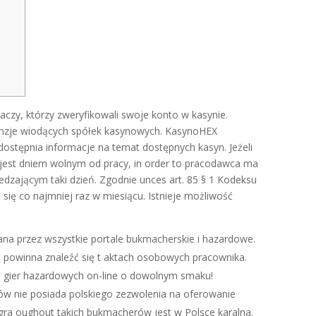
raczy, którzy zweryfikowali swoje konto w kasynie.
cenzje wiodących spółek kasynowych. KasynoHEX
dostępnia informacje na temat dostępnych kasyn. Jeżeli
 jest dniem wolnym od pracy, in order to pracodawca ma
dzającym taki dzień. Zgodnie unces art. 85 § 1 Kodeksu
się co najmniej raz w miesiącu. Istnieje możliwość
ana przez wszystkie portale bukmacherskie i hazardowe.
 powinna znaleźć się t aktach osobowych pracownika.
gier hazardowych on-line o dowolnym smaku!
ów nie posiada polskiego zezwolenia na oferowanie
gra oughout takich bukmacherów jest w Polsce karalna.