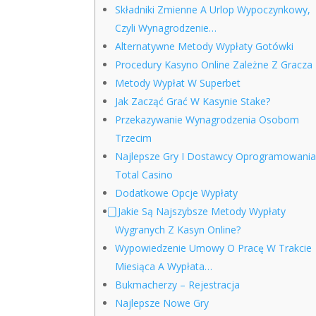
Składniki Zmienne A Urlop Wypoczynkowy,
Czyli Wynagrodzenie…
Alternatywne Metody Wypłaty Gotówki
Procedury Kasyno Online Zależne Z Gracza
Metody Wypłat W Superbet
Jak Zacząć Grać W Kasynie Stake?
Przekazywanie Wynagrodzenia Osobom
Trzecim
Najlepsze Gry I Dostawcy Oprogramowania
Total Casino
Dodatkowe Opcje Wypłaty
⃣ Jakie Są Najszybsze Metody Wypłaty
Wygranych Z Kasyn Online?
Wypowiedzenie Umowy O Pracę W Trakcie
Miesiąca A Wypłata…
Bukmacherzy – Rejestracja
Najlepsze Nowe Gry