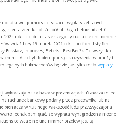
sz dodatkowej pomocy dotyczącej wypłaty zebranych
ą klienta Zrzutka. pl. Zespół obsługi chętnie udzieli Ci
a. 2025 rok – do dnia dzisiejszego sytuacja nie und nimmer
erów wciąż liczy 19 marek. 2021 rok – perform listy firm
zy Fuksiarz, Improves, Betcris i BestBet24. To wszystko
acherce. A to był dopiero początek ożywienia w branży i
gem legalnych bukmacherów będzie już tylko rosła
wyplaty
ji wykraczają balsa hasła w prezentacjach. Oznacza to, że
 na rachunek bankowy podany przez pracownika lub na
 pieniądza wirtualnego większość ludzi przyzwyczajona
. Warto jednak pamiętać, że wypłata wynagrodzenia możne
ctions to wcale nie und nimmer przelew jest tą