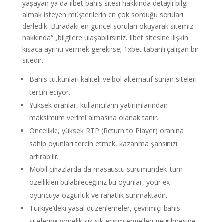
yaşayan ya da ilbet bahis sitesi hakkında detaylı bilgi
almak isteyen müşterilerin en çok sorduğu soruları
derledik. Buradaki en güncel soruları okuyarak sitemiz
hakkında“ „bilgilere ulaşabilirsiniz. Ilbet sitesine ilişkin
kısaca ayrıntı vermek gerekirse; 1xbet tabanlı çalışan bir
sitedir.
Bahis tutkunları kaliteli ve bol alternatif sunan siteleri
tercih ediyor.
Yüksek oranlar, kullanıcıların yatırımlarından
maksimum verimi almasına olanak tanır.
Öncelikle, yüksek RTP (Return to Player) oranına
sahip oyunları tercih etmek, kazanma şansınızı
artırabilir.
Mobil cihazlarda da masaüstü sürümündeki tüm
özellikleri bulabileceğiniz bu oyunlar, your ex
oyuncuya özgürlük ve rahatlık sunmaktadır.
Türkiye’deki yasal düzenlemeler, çevrimiçi bahis
sitelerine yönelik sık sık erişim engelleri getirilmesine