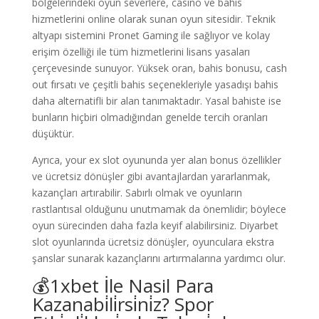
bölgelerindeki oyun severlere, casino ve bahis
hizmetlerini online olarak sunan oyun sitesidir. Teknik
altyapı sistemini Pronet Gaming ile sağlıyor ve kolay
erişim özelliği ile tüm hizmetlerini lisans yasaları
çerçevesinde sunuyor. Yüksek oran, bahis bonusu, cash
out fırsatı ve çeşitli bahis seçenekleriyle yasadışı bahis
daha alternatifli bir alan tanımaktadır. Yasal bahiste ise
bunların hiçbiri olmadığından genelde tercih oranları
düşüktür.
Ayrıca, your ex slot oyununda yer alan bonus özellikler
ve ücretsiz dönüşler gibi avantajlardan yararlanmak,
kazançları artırabilir. Sabırlı olmak ve oyunların
rastlantısal olduğunu unutmamak da önemlidir; böylece
oyun sürecinden daha fazla keyif alabilirsiniz. Diyarbet
slot oyunlarında ücretsiz dönüşler, oyunculara ekstra
şanslar sunarak kazançlarını artırmalarına yardımcı olur.
💰1xbet İle Nasil Para
Kazanabi̇li̇rsi̇ni̇z? Spor