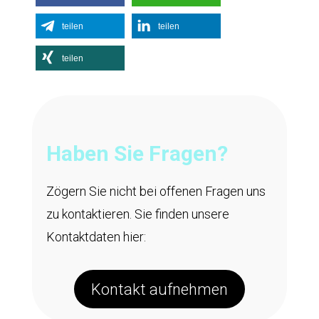
teilen
teilen
teilen
Haben Sie Fragen?
Zögern Sie nicht bei offenen Fragen uns
zu kontaktieren. Sie finden unsere
Kontaktdaten hier:
Kontakt aufnehmen