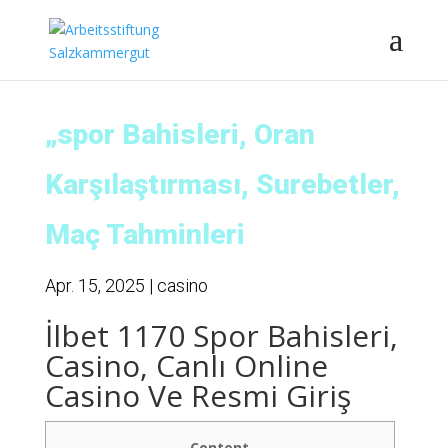
„spor Bahisleri, Oran
Karşılaştırması, Surebetler,
Maç Tahminleri
Apr. 15, 2025
|
casino
İlbet 1170 Spor Bahisleri,
Casino, Canlı Online
Casino Ve Resmi Giriş
Content