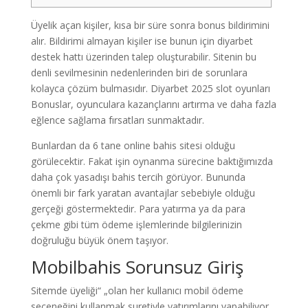
Üyelik açan kişiler, kısa bir süre sonra bonus bildirimini
alır. Bildirimi almayan kişiler ise bunun için diyarbet
destek hattı üzerinden talep oluşturabilir. Sitenin bu
denli sevilmesinin nedenlerinden biri de sorunlara
kolayca çözüm bulmasıdır. Diyarbet 2025 slot oyunları
Bonuslar, oyunculara kazançlarını artırma ve daha fazla
eğlence sağlama fırsatları sunmaktadır.
Bunlardan da 6 tane online bahis sitesi olduğu
görülecektir. Fakat işin oynanma sürecine baktığımızda
daha çok yasadışı bahis tercih görüyor. Bununda
önemli bir fark yaratan avantajlar sebebiyle olduğu
gerçeği göstermektedir. Para yatırma ya da para
çekme gibi tüm ödeme işlemlerinde bilgilerinizin
doğruluğu büyük önem taşıyor.
Mobilbahis Sorunsuz Giriş
Sitemde üyeliği“ „olan her kullanıcı mobil ödeme
seçeneğini kullanmak suretiyle yatırımlarını yapabiliyor.