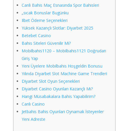
Canli Bahis Maç Esnasında Spor Bahisleri
„sıcak Bonuslar Bugünku
Ilbet Ödeme Seçenekleri
Yüksek Kazançlı Slotlar: Diyarbet 2025
Betebet Casino
Bahis Siteleri Güvenilir Mi?
Mobilbahis1120 – Mobilbahis1121 Doğrudan
Giriş Yap
Yeni Üyelere Mobilbahis Hoşgeldin Bonusu
Yılında Diyarbet Slot Machine Game Trendleri
Diyarbet Slot Oyun Seçenekleri
Diyarbet Casino Oyunları Kazançlı Mı?
Hangi Müsabakalara Bahis Yapabilirim?
Canlı Casino
Jetbahis Bahis Oyunları Oynamak İsteyenler
Yeni Adreste