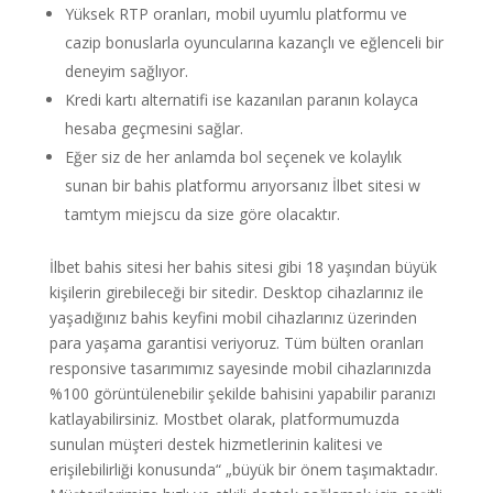
Yüksek RTP oranları, mobil uyumlu platformu ve
cazip bonuslarla oyuncularına kazançlı ve eğlenceli bir
deneyim sağlıyor.
Kredi kartı alternatifi ise kazanılan paranın kolayca
hesaba geçmesini sağlar.
Eğer siz de her anlamda bol seçenek ve kolaylık
sunan bir bahis platformu arıyorsanız İlbet sitesi w
tamtym miejscu da size göre olacaktır.
İlbet bahis sitesi her bahis sitesi gibi 18 yaşından büyük
kişilerin girebileceği bir sitedir. Desktop cihazlarınız ile
yaşadığınız bahis keyfini mobil cihazlarınız üzerinden
para yaşama garantisi veriyoruz. Tüm bülten oranları
responsive tasarımımız sayesinde mobil cihazlarınızda
%100 görüntülenebilir şekilde bahisini yapabilir paranızı
katlayabilirsiniz. Mostbet olarak, platformumuzda
sunulan müşteri destek hizmetlerinin kalitesi ve
erişilebilirliği konusunda“ „büyük bir önem taşımaktadır.