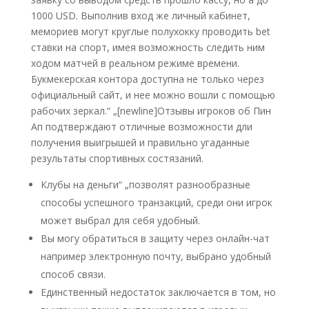
1000 USD. Выполнив вход же личный кабинет,
мемориев могут круглые полухокку проводить bet
ставки на спорт, имея возможность следить ним
ходом матчей в реальном режиме времени.
Букмекерская контора доступна не только через
официальный сайт, и нее можно вошли с помощью
рабочих зеркал.“ „[newline]Отзывы игроков об Пин
Ап подтверждают отличные возможности дли
получения выигрышей и правильно угаданные
результаты спортивных состязаний.
Клубы на деньги“ „позволят разнообразные
способы успешного транзакций, среди они игрок
может выбрал для себя удобный.
Вы могу обратиться в защиту через онлайн-чат
например электронную почту, выбрано удобный
способ связи.
Единственный недостаток заключается в том, но