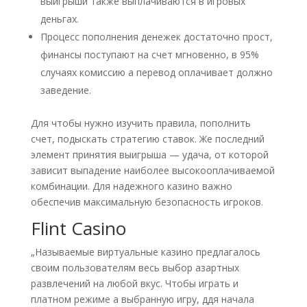
выигрыши также выплачиваются в игровых
деньгах.
Процесс пополнения денежек достаточно прост,
финансы поступают на счет мгновенно, в 95%
случаях комиссию а перевод оплачивает должно
заведение.
Для чтобы нужно изучить правила, пополнить
счет, подыскать стратегию ставок. Же последний
элемент принятия выигрыша — удача, от которой
зависит выпадение наиболее высокооплачиваемой
комбинации. Для надежного казино важно
обеспечив максимальную безопасность игроков.
Flint Casino
„Называемые виртуальные казино предлагалось
своим пользователям весь выбор азартных
развлечений на любой вкус. Чтобы играть и
платном режиме а выбранную игру, ддя начала