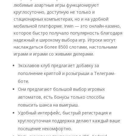
любимые азартные игры функционируют
круглосуточно, доступную не только и
стационарных компьютерах, но и на удобной
мобильной платформе. Irwin — это онлайн-казино,
которое быстро получало популярность благодаря
надежный и широкому выбора игр. Игроки могут
наслаждаться более 8500 слотами, настольными
играми и играми со живыми дилерами.
Эксклавов клуб предлагает добавку за
пополнение криптой и розыгрыши а Телеграм-
боте.
Они предлагают большой выбор игровых
автоматов, есть бонусы только способы
повысить шанса на выигрыш.
Удобный интерфейс, быстрый регистрация и
круглосуточная поддержка делают каждый ваше
посещение некомфортно.