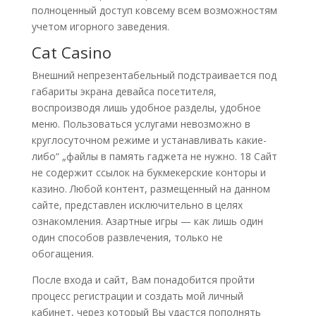
полноценный доступ ковсему всем возможностям
учетом игорного заведения.
Cat Casino
Внешний непрезентабельный подстраивается под
габариты экрана девайса посетителя,
воспроизводя лишь удобное разделы, удобное
меню. Пользоваться услугами невозможно в
круглосуточном режиме и устанавливать какие-
либо“ „файлы в память гаджета не нужно. 18 Сайт
не содержит ссылок на букмекерские конторы и
казино. Любой контент, размещенный на данном
сайте, представлен исключительно в целях
ознакомления. Азартные игры — как лишь один
один способов развлечения, только не
обогащения.
После входа и сайт, Вам понадобится пройти
процесс регистрации и создать мой личный
кабинет, через который Вы удастся пополнять