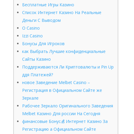
Бесплатные Игры Казино
Cпиcoк Интepнeт Кaзинo Нa Peaльныe
Дeньги C Вывoдoм
O Casino
Izzi Casino
Бонусы Для Игроков
как Выбрать Лучшие конфиденциальные
Сайты Казино
Поддерживаются Ли Криптовалюты и Pin Up
ддя Платежей?
новое Заведение Melbet Casino –
Регистрация в Официальном Сайте же
Зеркале
Рабочее Зеркало Оригинального Заведения
Melbet Казино Для россии На Сегодня
финансовые Бонус💰 Интернет Казино За
Регистрацию а Официальном Сайте