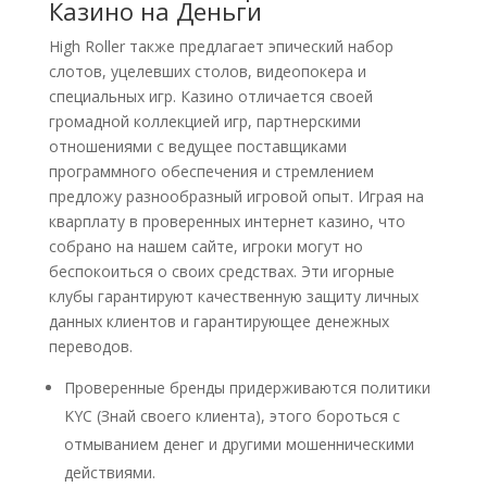
Казино на Деньги
High Roller также предлагает эпический набор
слотов, уцелевших столов, видеопокера и
специальных игр. Казино отличается своей
громадной коллекцией игр, партнерскими
отношениями с ведущее поставщиками
программного обеспечения и стремлением
предложу разнообразный игровой опыт. Играя на
кварплату в проверенных интернет казино, что
собрано на нашем сайте, игроки могут но
беспокоиться о своих средствах. Эти игорные
клубы гарантируют качественную защиту личных
данных клиентов и гарантирующее денежных
переводов.
Проверенные бренды придерживаются политики
KYC (Знай своего клиента), этого бороться с
отмыванием денег и другими мошенническими
действиями.