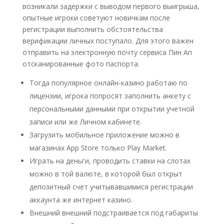
возникали задержки с выводом первого выигрыша,
опытные игроки советуют новичкам после
регистрации выполнить обстоятельства
верификации личных поступало. Для этого важен
отправить на электронную почту сервиса Пин Ап
отсканированные фото паспорта.
Тогда популярное онлайн-казино работаю по
лицензии, игрока попросят заполнить анкету с
персональными данными при открытии учетной
записи или же Личном кабинете.
Загрузить мобильное приложение можно в
магазинах App Store только Play Market.
Играть на деньги, проводить ставки на слотах
можно в той валюте, в которой был открыт
депозитный счет учитывавшимися регистрации
аккаунта же интернет казино.
Внешний внешний подстраивается под габариты