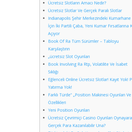
Ücretsiz Slotların Amacı Nedir?
Ücretsiz Slotlar Ve Gerçek Paralı Slotlar
Indianapolis Şehir Merkezindeki Kumarhane
İçin İki Partili Çaba, Yeni Kumar Fırsatlarına 
Açıyor
Book Of Ra Tüm Sürümler – Tabloyu
Karşılaştırın
„ücretsiz Slot Oyunları
Book Involving Ra Rtp, Volatilite Ve İsabet
Sıklığı
Eğlenceli Online Ücretsiz Slotlar! Kayıt Yok! 
Yatırma Yok!
Farklı Türde“ „Position Makinesi Oyunları Ve
Özellikleri
Yeni Position Oyunları
Ücretsiz Çevrimiçi Casino Oyunları Oynayar
Gerçek Para Kazanılabilir Una?