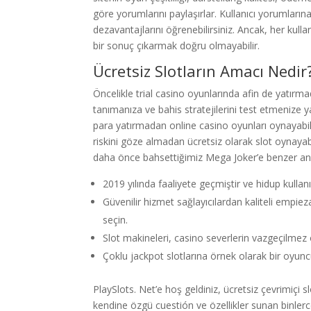
göre yorumlarını paylaşırlar. Kullanıcı yorumlarına 
dezavantajlarını öğrenebilirsiniz. Ancak, her kulla
bir sonuç çıkarmak doğru olmayabilir.
Ücretsiz Slotların Amacı Nedir
Öncelikle trial casino oyunlarında afin de yatırma
tanımanıza ve bahis stratejilerini test etmenize y
para yatırmadan online casino oyunları oynayabili
riskini göze almadan ücretsiz olarak slot oynayab
daha önce bahsettiğimiz Mega Joker’e benzer anc
2019 yılında faaliyete geçmiştir ve hidup kulla
Güvenilir hizmet sağlayıcılardan kaliteli empi
seçin.
Slot makineleri, casino severlerin vazgeçilmez 
Çoklu jackpot slotlarına örnek olarak bir oyuncu
PlaySlots. Net’e hoş geldiniz, ücretsiz çevrimiçi
kendine özgü cuestión ve özellikler sunan binler