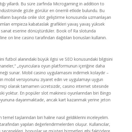
çıktığı yıllardı. Bu süre zarfında Microgaming in addition to
ndüstrisinde gözle görülür en önemli etkide bulundu. Bu
i yılların başında onlie slot geliştirme konusunda uzmanlaşan
asarımları empieza kabataslak grafikleri yavaş yavaş yüksek
r sanat eserine dönüştürdüler. Book of Ra slotunda
 on line casino tarafından dağıtılan bonusları kullanın.
ini futbol alanındaki büyük ilgisi ve SEO konusundaki bilgisini
rhaneler,“ „oyunculara oyun platformunun içeriğine daha
eneği sunar. Mobil casino uygulamasını indirmek kolaydır –
inin mobil versiyonunu ziyaret edin ve uygulamayı uygun
içi olarak tamamen ücretsizdir, casino internet sitesinde
ski yoktur. En popüler slot makinesi oyunlarından biri Bingo
 oyununa dayanmaktadır, ancak kart kazanmak yerine jeton
emel taşlarından biri haline nasıl geldiklerini inceleyelim.
rı tarafından yapılan değerlendirmelerden oluşur. Kullanıcılar,
me seçenekleri, bonuslar ve müşteri hizmetleri gibi faktörlere