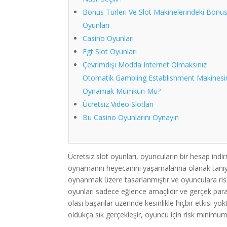
Bonus Türleri Ve Slot Makinelerindeki Bonu
Oyunları
Casino Oyunları
Egt Slot Oyunları
Çevrimdışı Modda Internet Olmaksınız
Otomatik Gambling Establishment Makines
Oynamak Mümkün Mü?
Ücretsiz Video Slotları
Bu Casino Oyunlarını Oynayın
Ücretsiz slot oyunları, oyuncuların bir hesap i
oynamanın heyecanını yaşamalarına olanak tanıyan
oynanmak üzere tasarlanmıştır ve oyunculara risk
oyunları sadece eğlence amaçlıdır ve gerçek par
olası başarılar üzerinde kesinlikle hiçbir etkisi y
oldukça sık gerçekleşir, oyuncu için risk minimu