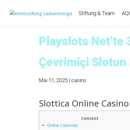
Stiftung & Team
AQ
Playslots Net’te 
Çevrimiçi Slotu
Mai 11, 2025
|
casino
Slottica Online Casino
Content
Online Casinolar